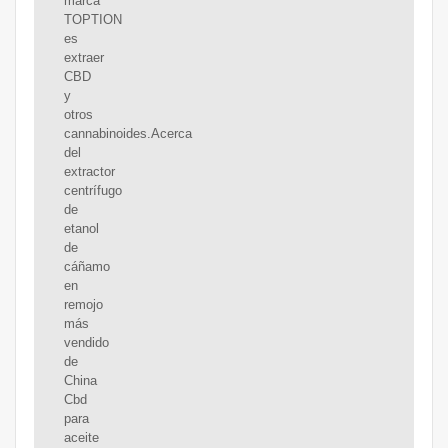
marca
TOPTION
es
extraer
CBD
y
otros
cannabinoides.Acerca
del
extractor
centrífugo
de
etanol
de
cáñamo
en
remojo
más
vendido
de
China
Cbd
para
aceite