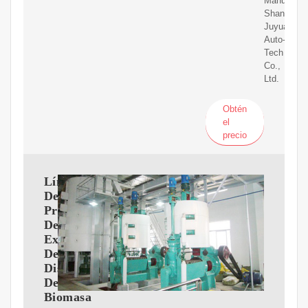
Manufactur
Shanghai
Juyuan
Auto-
Tech
Co.,
Ltd.
Obtén
el
precio
Línea
De
Producción
De
Extracción
De
Disolvente
De
Biomasa