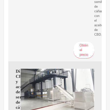
semillas
de
cáñamo
con
el
aceite
de
CBD.
Obtén
el
precio
Diferencias
CBD
y
aceite
de
semilla
de
cá?