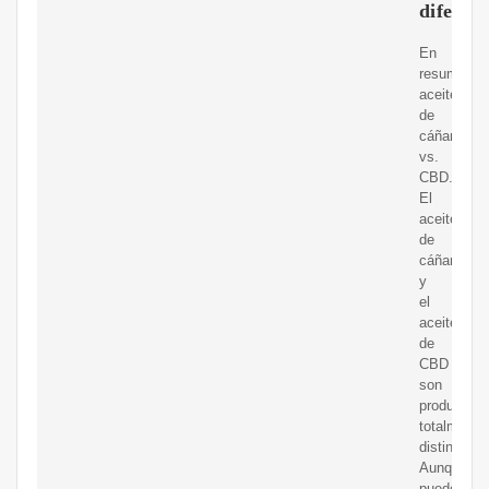
diferen
En
resumen:
aceite
de
cáñamo
vs.
CBD.
El
aceite
de
cáñamo
y
el
aceite
de
CBD
son
productos
totalmente
distintos.
Aunque
puede