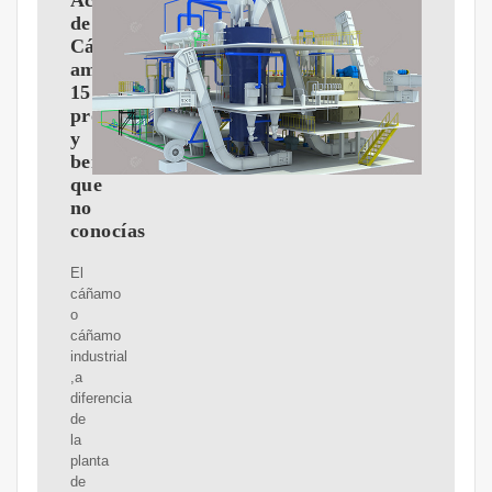
Aceite
de
Cá?
amo:
15
propiedades
y
beneficios
que
no
conocías
El
cáñamo
o
cáñamo
industrial
,a
diferencia
de
la
planta
de