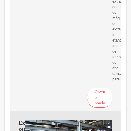
extractor
centrífugo
de
máquina
de
extracción
de
etanol
centrífuga
de
remojo
de
alta
calidad
para
Obtén
el
precio
Extractor
centrífugo