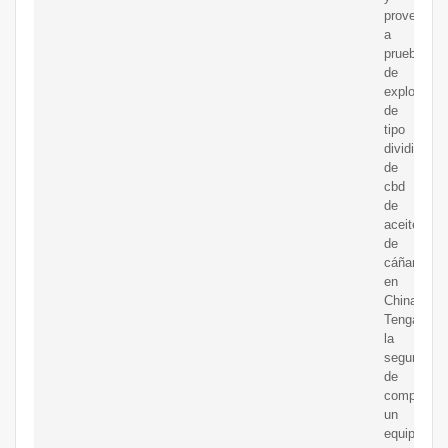
proveedor
a
prueba
de
explosione
de
tipo
dividido
de
cbd
de
aceite
de
cáñamo
en
China.
Tenga
la
seguridad
de
comprar
un
equipo