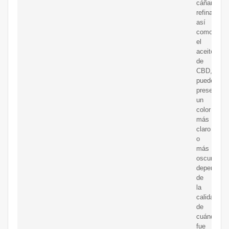
cáñamo
refinado,
así
como
el
aceite
de
CBD,
pueden
presentar
un
color
más
claro
o
más
oscuro,
dependien
de
la
calidad,
de
cuándo
fue