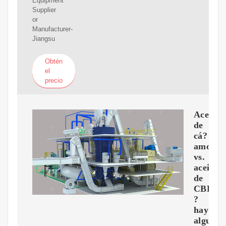
Equipment
Supplier
or
Manufacturer-
Jiangsu
Obtén
el
precio
Aceite
de
cá?
amo
vs.
aceite
de
CBD:
?
hay
alguna