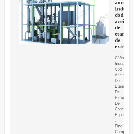
amo
Industr
cbd
aceite
de
etanol
de
extracc
Cáñamo
Industrial
Cbd
Aceite
De
Etanol
De
Extracción
De
Concentra
Equipo
,
Find
Complete