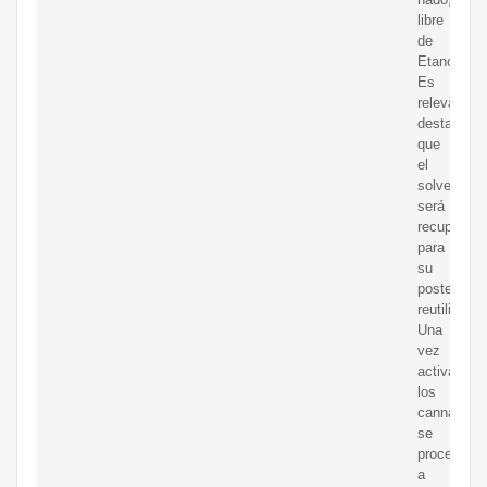
libre
de
Etanol.
Es
relevante
destacar
que
el
solvente
será
recuperado
para
su
posterior
reutilizació
Una
vez
activados
los
cannabinoi
se
procede
a