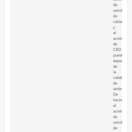
de
semillas
de
cáñamo
y
el
aceite
de
CBD
pueden
depender
de
la
calidad
de
ambos.
De
hecho,
el
aceite
de
semillas
de