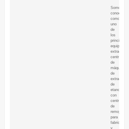
Somos
conocidos
como
uno
de
los
principales
equipos
extractore
centrífugo
de
máquinas
de
extracción
de
etanol
con
centrífuga
de
remojo
para
fabricantes
y