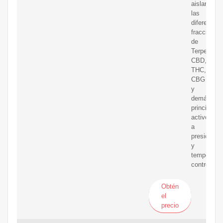
aislar
las
diferentes
fracciones
de
Terpenos,
CBD,
THC,
CBG
y
demás
principios
activos,
a
presiones
y
temperatur
controlada
Obtén
el
precio