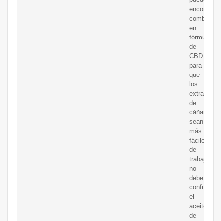
encontrarl
combinado
en
fórmulas
de
CBD
para
que
los
extractos
de
cáñamo
sean
más
fáciles
de
trabajar,
no
debe
confundir
el
aceite
de