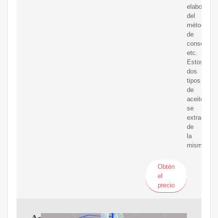
elaborado,
del
método
de
conservaci
etc.
Estos
dos
tipos
de
aceite
se
extraen
de
la
misma
Obtén
el
precio