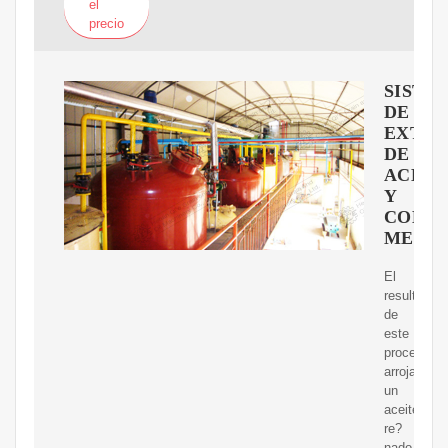
el
precio
SISTE
DE
EXTRA
DE
ACEIT
Y
COMP
MEDIC
El
resultado
de
este
proceso
arroja
un
aceite
re?
nado,