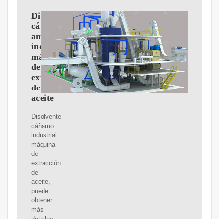
Disolvente
cá?
amo
industrial
máquina
de
extracción
de
aceite
Disolvente
cáñamo
industrial
máquina
de
extracción
de
aceite,
puede
obtener
más
detalles