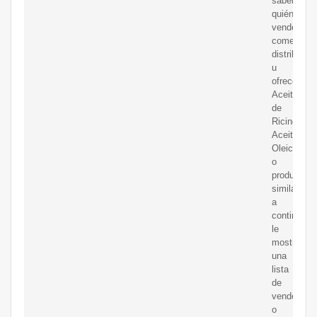
saber
quién
vende,
comerciali
distribuye
u
ofrece
Aceite
de
Ricino,
Aceite
Oleico
o
productos
similares,
a
continuaci
le
mostramo
una
lista
de
vendedore
o