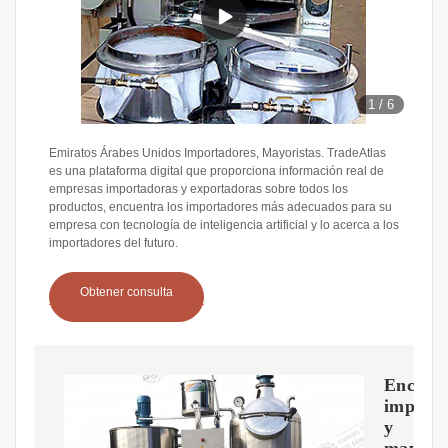
1
/
6
Emiratos Árabes Unidos Importadores, Mayoristas. TradeAtlas
es una plataforma digital que proporciona información real de
empresas importadoras y exportadoras sobre todos los
productos, encuentra los importadores más adecuados para su
empresa con tecnología de inteligencia artificial y lo acerca a los
importadores del futuro.
Obtener consulta
Encuen
importa
y
mayoris