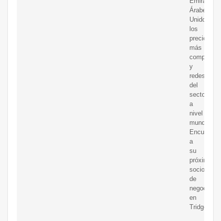
Emiratos
Árabes
Unidoscon
los
precios
más
competitiv
y
redes
del
sector
a
nivel
mundial.
Encuentre
a
su
próximo
socio
de
negocios
en
Tridge.