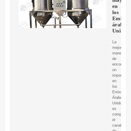
en
los
Emirat
árabes
Unidos
La
mejor
manera
de
encontrar
un
importador
en
los
Emiratos
Árabes
Unidos
es
comprende
el
canal
de