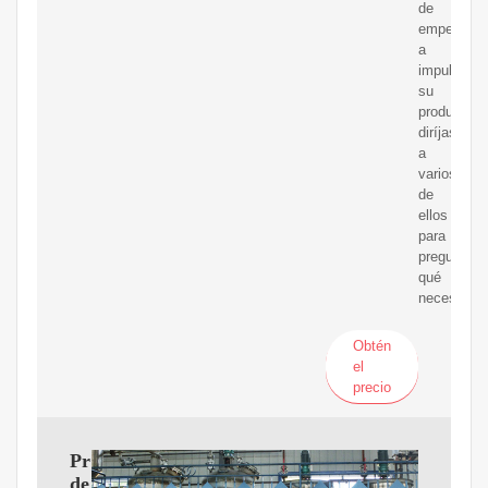
de
empezar
a
impulsar
su
producto,
diríjase
a
varios
de
ellos
para
preguntarl
qué
necesitan.
Obtén
el
precio
Proveedores
de