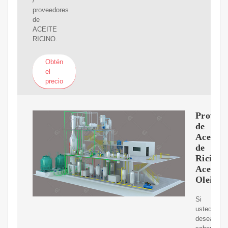
/
proveedores
de
ACEITE
RICINO.
Obtén
el
precio
Proveed
de
Aceite
de
Ricino,
Aceite
Oleico
Si
usted
desea