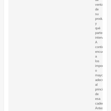
ventas
de
su
producto
y
qué
partes
intervienen
A
continuaci
encuentre
a
los
importador
o
mayoristas
adecuados
al
principio
de
esa
cadena.
Antes