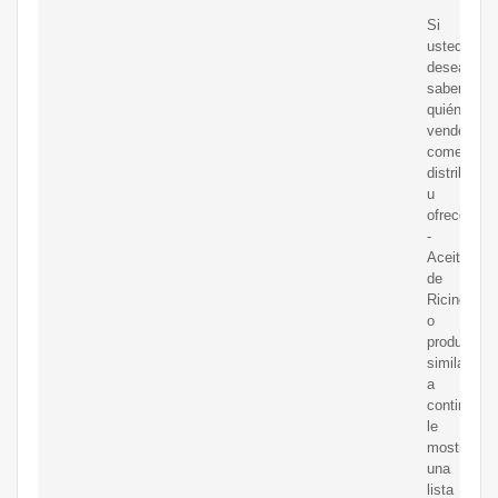
Si
usted
desea
saber
quién
vende,
comerciali
distribuye
u
ofrece
-
Aceite
de
Ricino
o
productos
similares,
a
continuaci
le
mostramo
una
lista