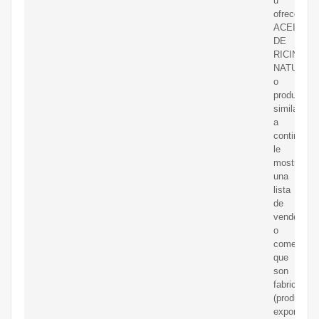
u
ofrece
ACEITE
DE
RICINO
NATURAL
o
productos
similares,
a
continuaci
le
mostramo
una
lista
de
vendedore
o
comerciali
que
son
fabricantes
(productore
exportador