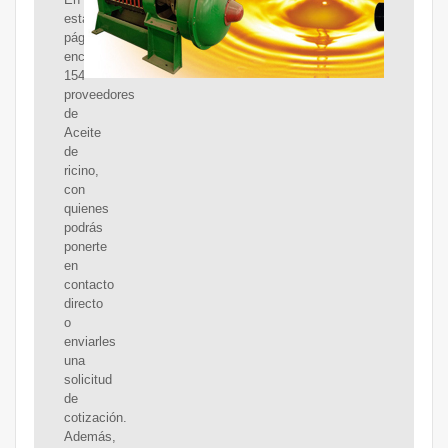
esta
página
encontrarás
154
proveedores
de
Aceite
de
ricino,
con
quienes
podrás
ponerte
en
contacto
directo
o
enviarles
una
solicitud
de
cotización.
Además,