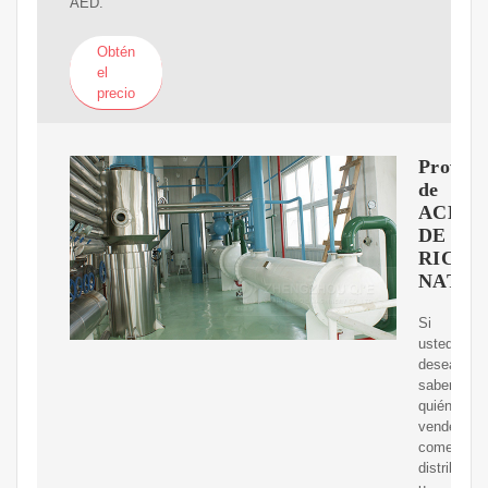
AED.
Obtén
el
precio
Proveed
de
ACEIT
DE
RICIN
NATU
Si
usted
desea
saber
quién
vende,
comerciali
distribuye