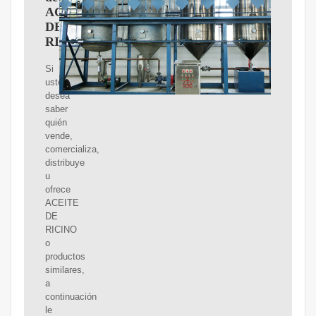
ACEITE
DE
RICINO
Si
usted
desea
saber
quién
vende,
comercializa,
distribuye
u
ofrece
ACEITE
DE
RICINO
o
productos
similares,
a
continuación
le