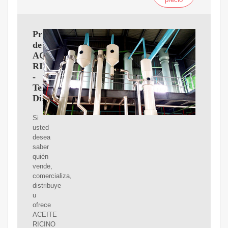
Proveedores
de
ACEITE
RICINO
-
Teléfonos,
Distribuidores
Si
usted
desea
saber
quién
vende,
comercializa,
distribuye
u
ofrece
ACEITE
RICINO