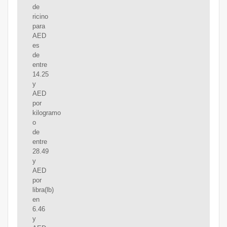
de
ricino
para
AED
es
de
entre
14.25
y
AED
por
kilogramo
o
de
entre
28.49
y
AED
por
libra(lb)
en
6.46
y