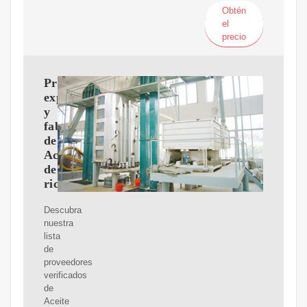
Obtén
el
precio
Proveedores,
exportadores
y
fabricantes
de
Aceite
de
ricino
Descubra
nuestra
lista
de
proveedores
verificados
de
Aceite