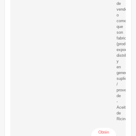
de
vendedore
o
comerciali
que
son
fabricantes
(productore
exportador
distribuido
y
en
general
suplidores
/
proveedor
de
-
Aceite
de
Ricino.
Obtén