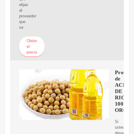
elijas
al
proveedor
que
se
Obtén
el
precio
Proveed
de
ACEIT
DE
RICIN
100%
ORGA
Si
usted
desea