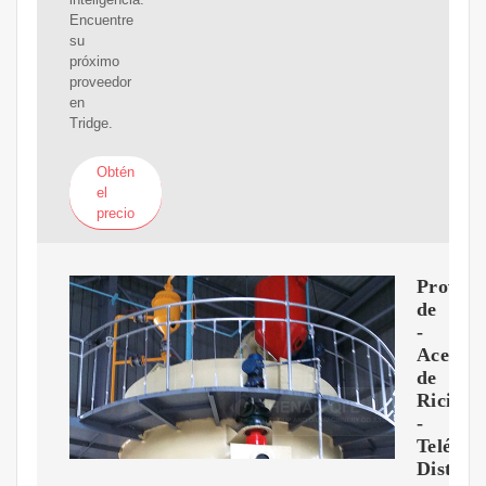
Encuentre
su
próximo
proveedor
en
Tridge.
Obtén
el
precio
Proveed
de
-
Aceite
de
Ricino
-
Teléfon
Distrib