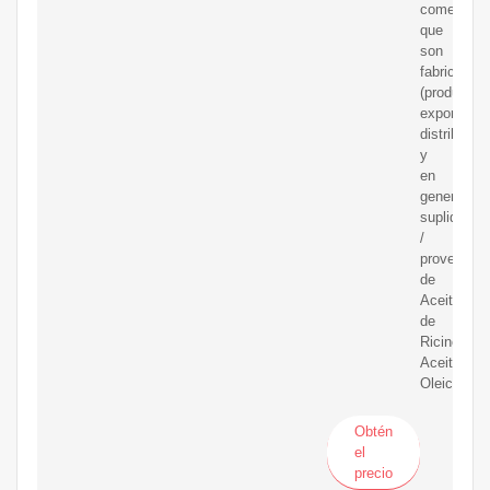
comerciali
que
son
fabricantes
(productore
exportador
distribuido
y
en
general
suplidores
/
proveedor
de
Aceite
de
Ricino,
Aceite
Oleico.
Obtén
el
precio