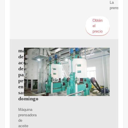
La
prensa
Obtén
el
precio
maquinas
de
aceite
de
palma
presco
en
santo
domingo
Máquina
prensadora
de
aceite