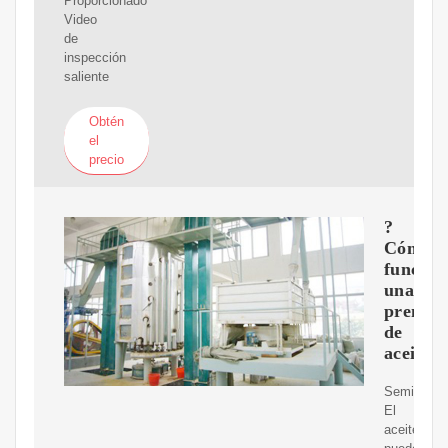
Proporcionado
Video
de
inspección
saliente
Obtén
el
precio
?
Cómo
funcion
una
prensa
de
aceite?
Semillas:
El
aceite