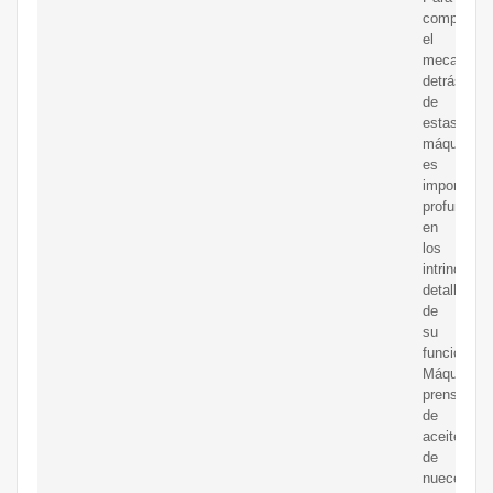
comprende
el
mecanism
detrás
de
estas
máquinas,
es
importante
profundizar
en
los
intrincados
detalles
de
su
funcionami
Máquinas
prensador
de
aceite
de
nueces