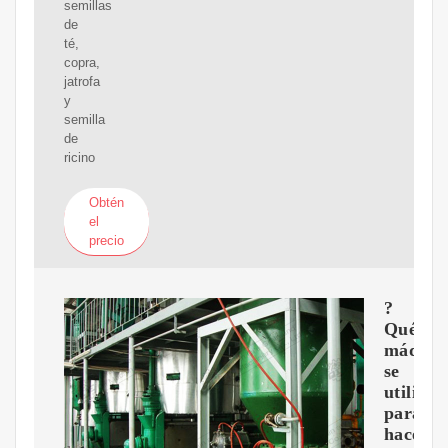
semillas
de
té,
copra,
jatrofa
y
semilla
de
ricino
Obtén
el
precio
?
Qué
máquin
se
utiliza
para
hacer