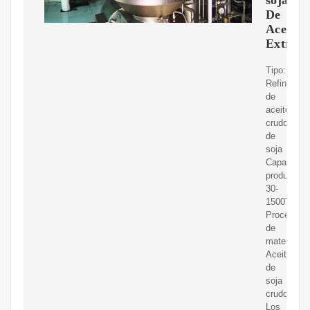
De
Aceite,
Extracc
Tipo:
Refinación
de
aceite
crudo
de
soja
Capacidad
productiva:
30-
1500T/D
Procesami
de
materiales:
Aceite
de
soja
crudo
Los