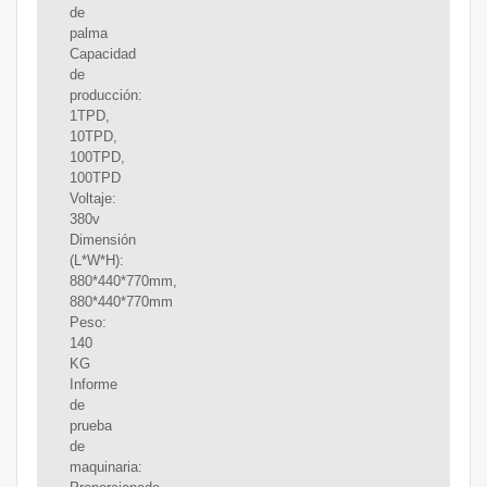
de
palma
Capacidad
de
producción:
1TPD,
10TPD,
100TPD,
100TPD
Voltaje:
380v
Dimensión
(L*W*H):
880*440*770mm,
880*440*770mm
Peso:
140
KG
Informe
de
prueba
de
maquinaria: