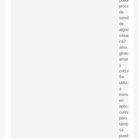
puede
proceder
de
semillas
de
algodón,
sésamo,
cá?
amo,
girasol,
amaranto
y
colza.
Se
utilizan
a
menudo
en
aplicacion
culinarias,
pero
también
se
pueden