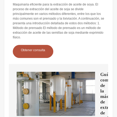
Maquinaria eficiente para la extracción de aceite de soya. El
proceso de extracción del aceite de soja se divide
principalmente en varios métodos diferentes, entre los que los
más comunes son el prensado y la lixiviación. A continuación, se
presenta una introducción detallada de estos dos métodos: 1.
Método de prensado El método de prensado es un método de
extracción de aceite de las semillas de soja mediante exprimido
físico.
Obtener consulta
Guía
comple
de
la
máquin
de
extracc
de