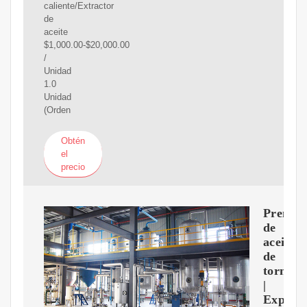
caliente/Extractor
de
aceite
$1,000.00-$20,000.00
/
Unidad
1.0
Unidad
(Orden
Obtén
el
precio
Prensa
de
aceite
de
tornillo
|
Expuls