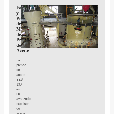
Fabricante
y
Proveedor
de
Máquinas
de
Prensa
de
Aceite
La
prensa
de
aceite
YZS-
130
es
un
avanzado
expulsor
de
aceite