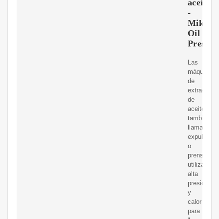
aceite
-
Mikim
Oil
Press
Las
máquinas
de
extracción
de
aceite,
también
llamadas
expulsores
o
prensas,
utilizan
alta
presión
y
calor
para