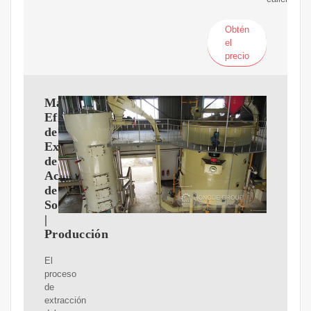
Obtén
el
precio
Maquinaria
Eficiente
de
Extracción
de
Aceite
de
Soja
|
Producción
El
proceso
de
extracción