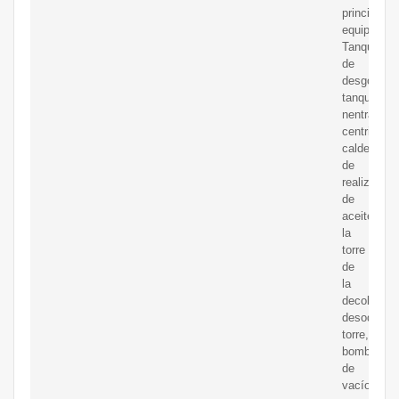
principales
equipos:
Tanque
de
desgomado
tanque
nentralizin
centrifugar,
caldera
de
realización
de
aceite,
la
torre
de
la
decoloraci
desodoriza
torre,
bomba
de
vacío,