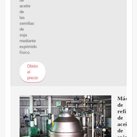
de
aceite
de
las
semillas
de
soja
mediante
exprimido
físico.
Obtén
el
precio
Máquin
de
refinac
de
aceite
de
soja_Pr