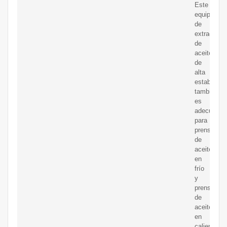
Este
equipo
de
extracción
de
aceite
de
alta
estabilidad
también
es
adecuado
para
prensas
de
aceite
en
frío
y
prensas
de
aceite
en
caliente.