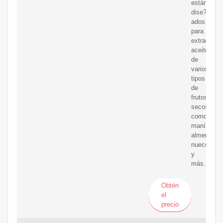
están
dise?
ados
para
extraer
aceite
de
varios
tipos
de
frutos
secos,
como
maní,
almendras,
nueces
y
más.
Obtén
el
precio