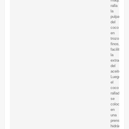
máquina
ralla
la
pulpa
del
coco
en
trozos
finos,
facilitando
la
extracción
del
aceite.
Luego
el
coco
rallado
se
coloca
en
una
prensa
hidráulica.