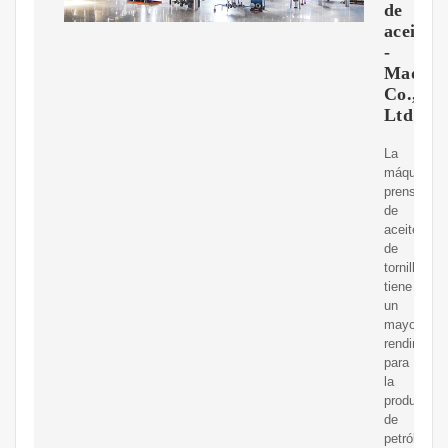
de
aceite
-
Maquin
Co.,
Ltd
La
máquina
prensadora
de
aceite
de
tornillo
tiene
un
mayor
rendimient
para
la
producción
de
petróleo.