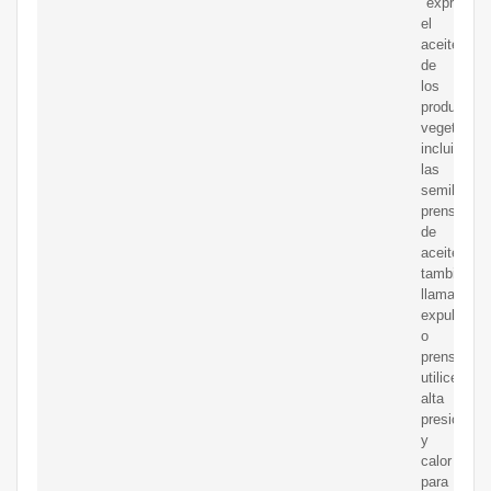
"exprimir"
el
aceite
de
los
productos
vegetales,
incluidas
las
semillas.
prensa
de
aceites,
también
llamado
expulsores
o
prensas,
utilice
alta
presión
y
calor
para