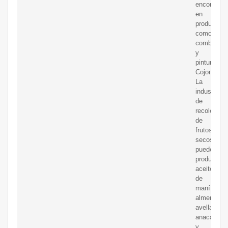
encontrar
en
productos
como
combustibl
y
pintura.
Cojones:
La
industria
de
recolecció
de
frutos
secos
puede
producir
aceites
de
maní,
almendras,
avellanas,
anacardos
y