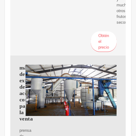
muchos
otros
frutos
secos.
Obtén
el
precio
máquina
de
extracción
de
aceite
comestible
para
la
venta
prensa