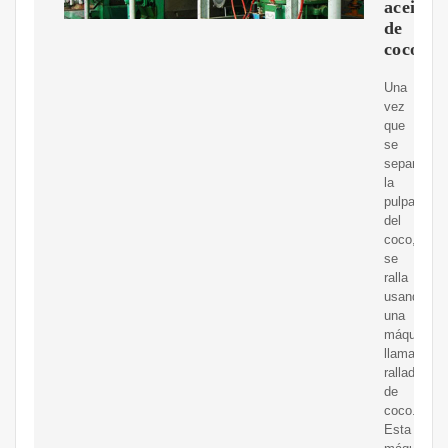
aceite
de
coco?
Una
vez
que
se
separa
la
pulpa
del
coco,
se
ralla
usando
una
máquina
llamada
ralladora
de
coco.
Esta