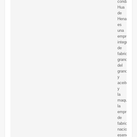
condado
Hua
de
Henan,
es
una
empresa
integrada
de
fabricación
grande
del
grano
y
aceite
y
la
maquinaria
la
empresa
de
fabricación
nacional
esencial