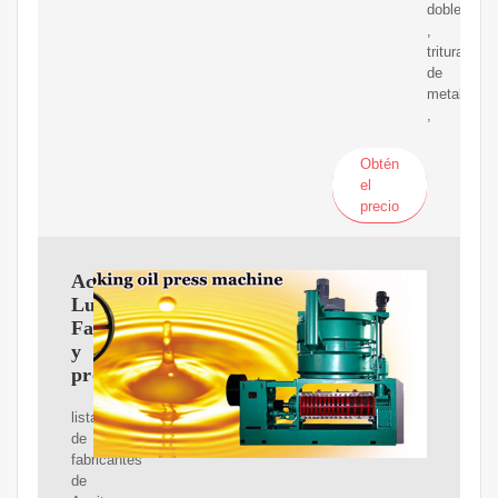
doble
,
trituradora
de
metal
,
Obtén
el
precio
Aceite
Lubricante
Fabricantes
y
proveedores
lista
de
fabricantes
de