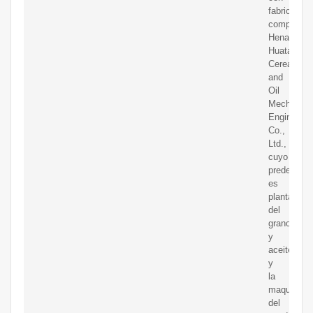
fabricación
completa.
Henan
Huatai
Cereal
and
Oil
Mechanica
Engineerin
Co.,
Ltd.,
cuyo
predecesor
es
planta
del
grano
y
aceite
y
la
maquinaria
del