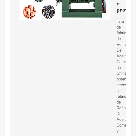
y
proveed
lista
de
fabricantes
de
Refinación
De
Aceite
Comestibl
de
China,
obtener
acceso
a
fabricantes
de
Refinación
De
Aceite
Comestibl
y