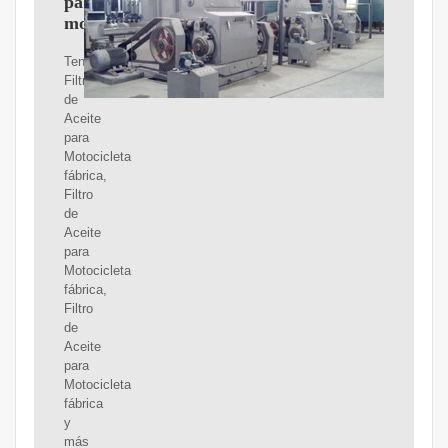
para
motocicleta
Tenemos
Filtro
de
Aceite
para
Motocicleta
fábrica,
Filtro
de
Aceite
para
Motocicleta
fábrica,
Filtro
de
Aceite
para
Motocicleta
fábrica
y
más