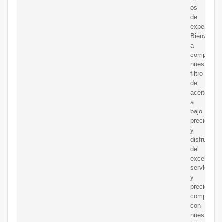
os
de
experienci
Bienvenido
a
comprar
nuestro
filtro
de
aceite
a
bajo
precio
y
disfrutar
del
excelente
servicio
y
precio
competitiv
con
nuestra