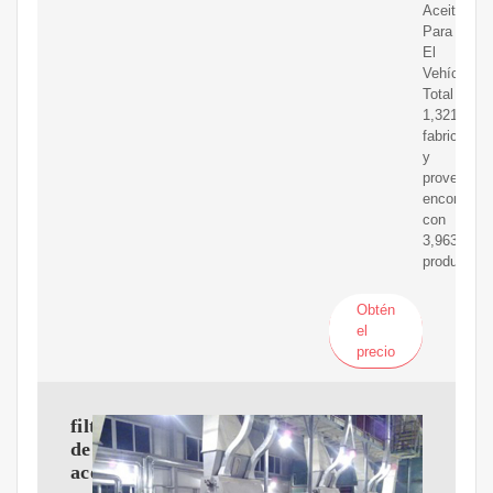
Aceite
Para
El
Vehículo
Total
1,321
fabricantes
y
proveedor
encontrad
con
3,963
productos
Obtén
el
precio
filtro
de
aceite