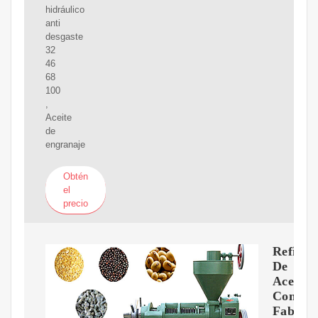
hidráulico
anti
desgaste
32
46
68
100
,
Aceite
de
engranaje
Obtén
el
precio
Refinac
De
Aceite
Comesti
Fabrica