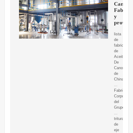
Canola
Fabrica
y
proveed
lista
de
fabricantes
de
Aceite
De
Canola
de
China,
...
Fabricante
Corporació
del
Grupo
...
trituradora
de
eje