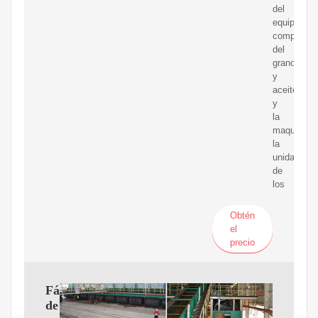
del
equipo
completo
del
grano
y
aceite
y
la
maquinaria
la
unidad
de
los
Obtén
el
precio
Fábrica
de