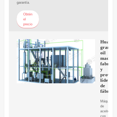
garantía.
Obtén
el
precio
Huatai
granar
oil
machin
fabrica
y
provee
líder
de
fábrica
Máquina
de
aceite
con