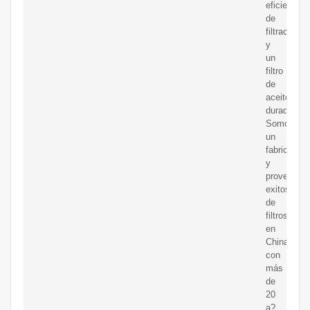
eficiencia
de
filtración
y
un
filtro
de
aceite
duradero.
Somos
un
fabricante
y
proveedor
exitoso
de
filtros
en
China
con
más
de
20
a?