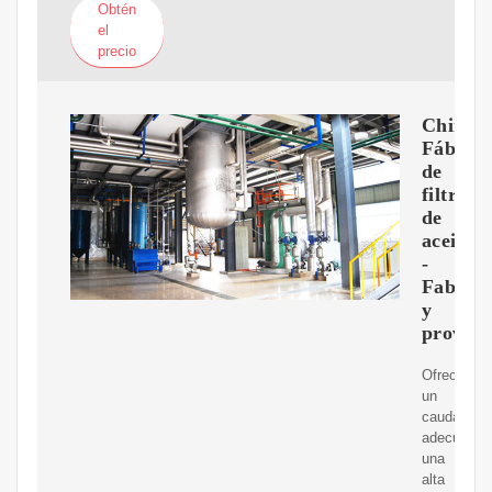
Obtén
el
precio
China
Fábrica
de
filtros
de
aceite
-
Fabrica
y
proveed
Ofrecemos
un
caudal
adecuado,
una
alta