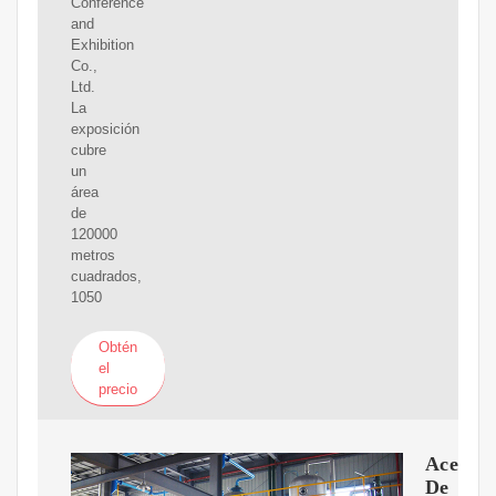
Conference
and
Exhibition
Co.,
Ltd.
La
exposición
cubre
un
área
de
120000
metros
cuadrados,
1050
Obtén
el
precio
Aceite
De