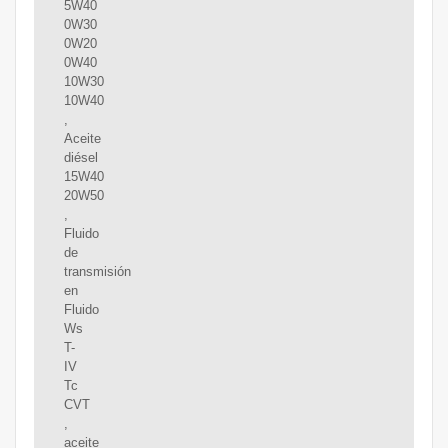
5W40
0W30
0W20
0W40
10W30
10W40
,
Aceite
diésel
15W40
20W50
,
Fluido
de
transmisión
en
Fluido
Ws
T-
IV
Tc
CVT
,
aceite