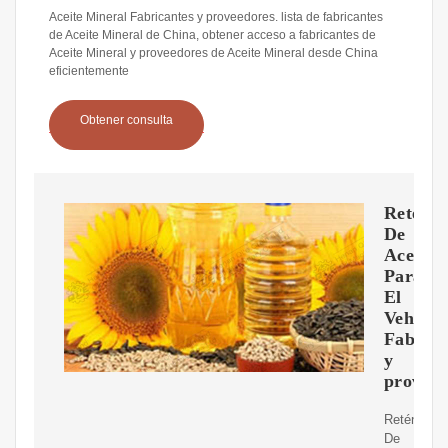
Aceite Mineral Fabricantes y proveedores. lista de fabricantes
de Aceite Mineral de China, obtener acceso a fabricantes de
Aceite Mineral y proveedores de Aceite Mineral desde China
eficientemente
Obtener consulta
Retén
De
Aceite
Para
El
Vehícul
Fabrica
y
proveed
Retén
De