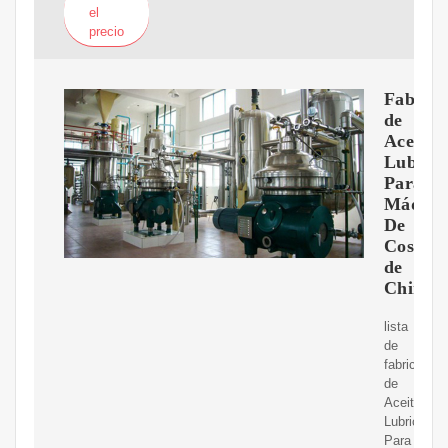
el
precio
Fabrica
de
Aceite
Lubrica
Para
Máquin
De
Coser
de
China
lista
de
fabricantes
de
Aceite
Lubricante
Para