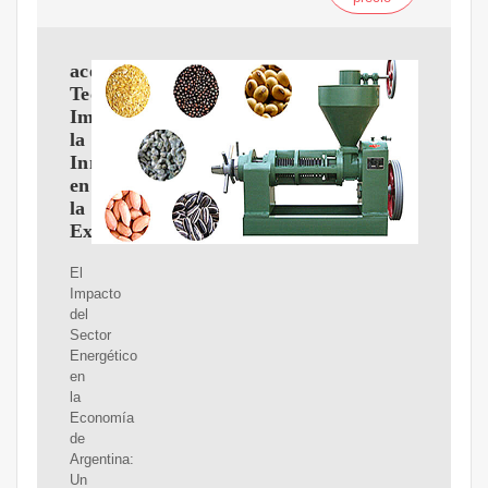
aceitey
Tecnología:
Impulsando
la
Innovación
en
la
Extracción
El
Impacto
del
Sector
Energético
en
la
Economía
de
Argentina:
Un