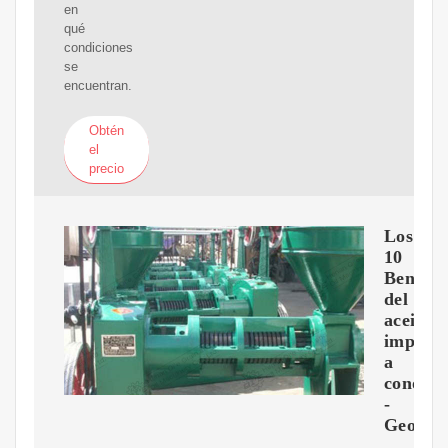
en
qué
condiciones
se
encuentran.
Obtén
el
precio
Los
10
Benefic
del
aceitem
importa
a
conocer
-
Geolog