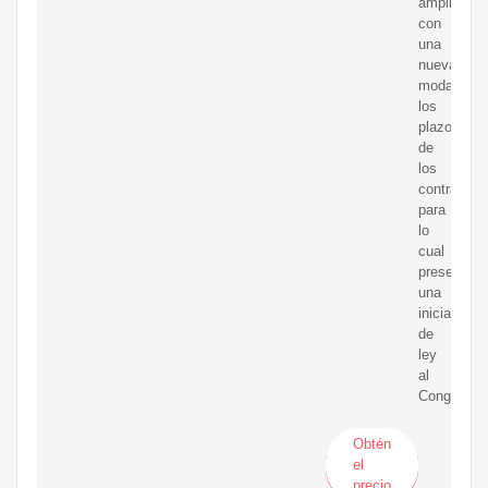
ampliar
con
una
nueva
modalidad
los
plazos
de
los
contratos
para
lo
cual
presentó
una
iniciativa
de
ley
al
Congreso
Obtén
el
precio