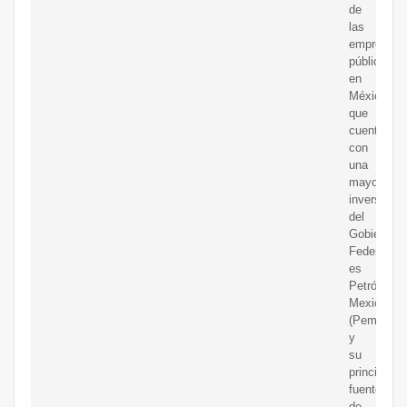
de
las
empresas
públicas
en
México
que
cuenta
con
una
mayor
inversión
del
Gobierno
Federal
es
Petróleos
Mexicanos
(Pemex)
y
su
principal
fuente
de