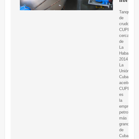
Tanques
de
crudo
CUPET
cerca
de
La
Habana,
2014
La
Unión
Cuba
aceiteo
CUPET
es
la
empresa
petrolera
más
grande
de
Cuba.Es