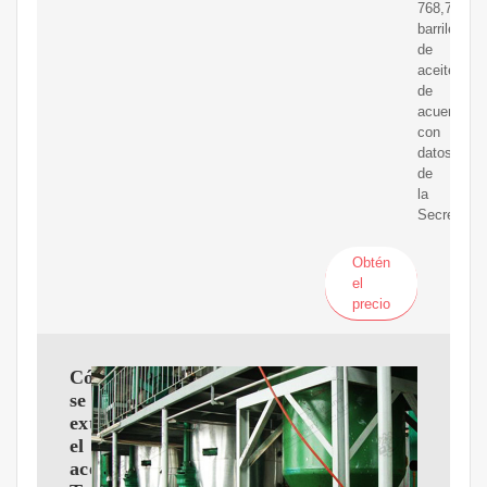
768,732
barriles
de
aceitediari
de
acuerdo
con
datos
de
la
Secretaría
Obtén
el
precio
Cómo
se
extrae
el
aceite-