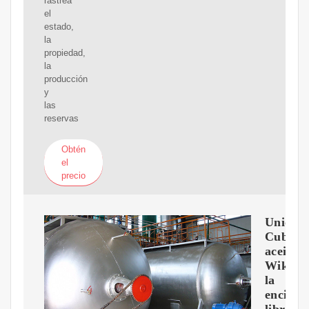
rastrea
el
estado,
la
propiedad,
la
producción
y
las
reservas
Obtén
el
precio
Unión
Cuba
aceite-
Wikiped
la
enciclo
libre