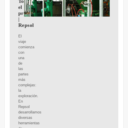
Todo
el
proceso
|
Repsol
El
viaje
comienza
con
una
de
las
partes
más
complejas:
la
exploración.
En
Repsol
desarrollamos
diversas
herramientas