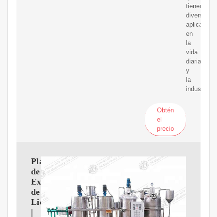
tienen
diversas
aplicacion
en
la
vida
diaria
y
la
industria.
Obtén
el
precio
Plantas
de
Extraccion
de
Licuables
|