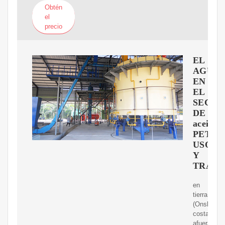
Obtén
el
precio
EL
AGUA
EN
EL
SECTO
DE
aceiteY
PETRO
USOS
Y
TRATA
en
tierra
(Onshore),
costa
afuera