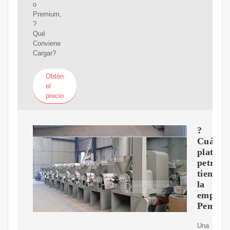
o
Premium,
?
Qué
Conviene
Cargar?
Obtén
el
precio
?
Cuánta
platafo
petrole
tiene
la
empres
Pemex?
Una