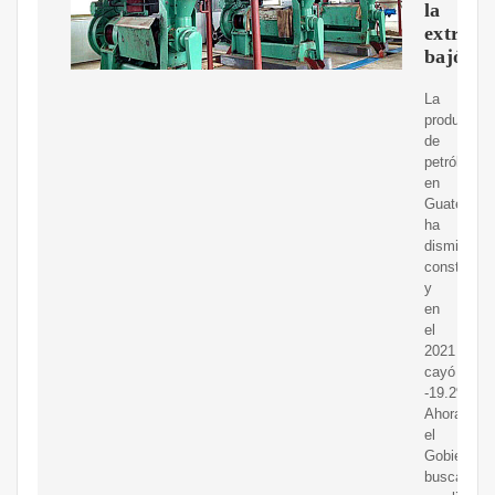
la
extracc
bajó
La
producción
de
petróleo
en
Guatemala
ha
disminuido
constante
y
en
el
2021
cayó
-19.2%.
Ahora
el
Gobierno
busca