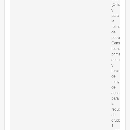
(Offshore)
y
para
la
refinación
de
petróleo.
Considera
tecnología
primarias,
secundaria
y
terciarias
de
reinyecció
de
agua
para
la
recuperaci
del
crudo.
1.