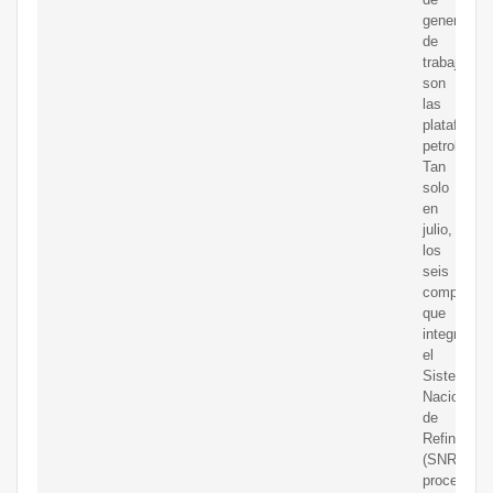
generación
de
trabajo
son
las
plataforma
petroleras.
Tan
solo
en
julio,
los
seis
complejos
que
integran
el
Sistema
Nacional
de
Refinación
(SNR)
procesaron