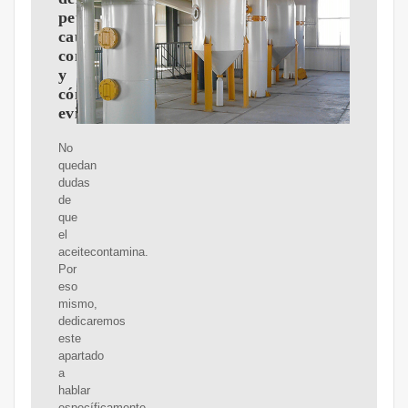
petróleo:
causas,
consecuencias
y
cómo
evitarla
No
quedan
dudas
de
que
el
aceitecontamina.
Por
eso
mismo,
dedicaremos
este
apartado
a
hablar
específicamente