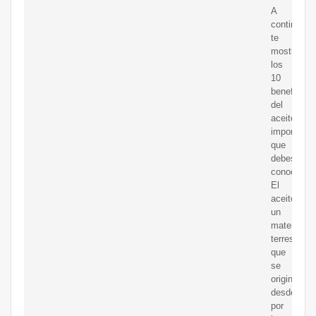
A
continuaci
te
mostramo
los
10
beneficios
del
aceitemás
importante
que
debes
conocer.
El
aceitees
un
material
terrestre
que
se
origina
desde
por