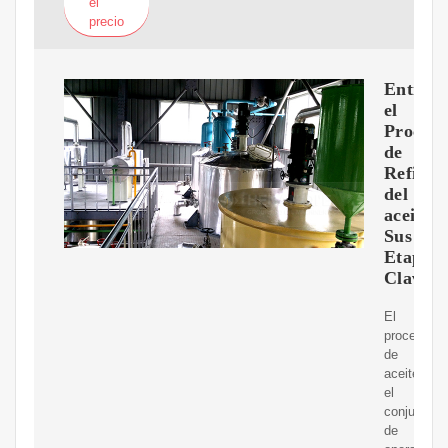
el
precio
Entiend
el
Proceso
de
Refinac
del
aceitey
Sus
Etapas
Clave
El
procesami
de
aceitees
el
conjunto
de