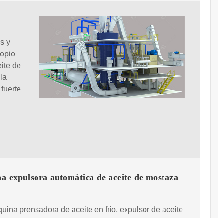
s y
ropio
ite de
la
 fuerte
a expulsora automática de aceite de mostaza
uina prensadora de aceite en frío, expulsor de aceite