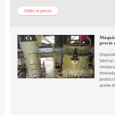
Obtén el precio
Máquin
precio 
Disponib
fabricar
mostaza 
tonelada
producci
aceite d