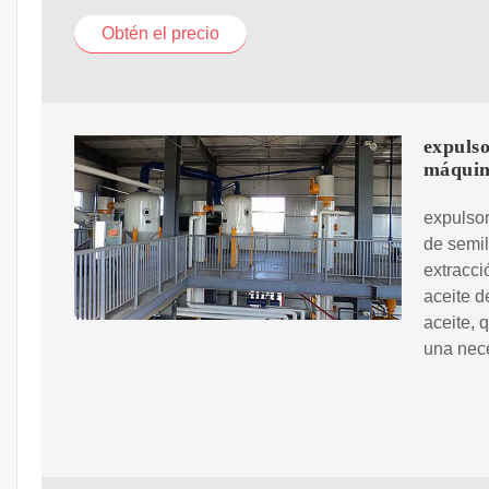
Obtén el precio
expulso
máqui
expulsor
de semil
extracci
aceite d
aceite, 
una nec