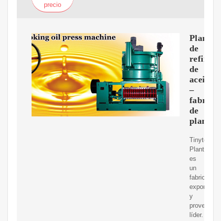
precio
Planta
de
refinerí
de
aceite
–
fabrica
de
plantas
Tinytech
Plants
es
un
fabricante,
exportador
y
proveedor
líder.