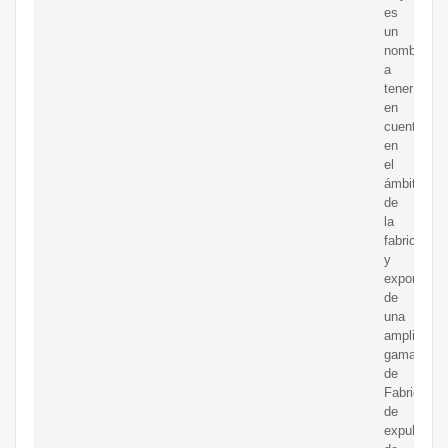
es
un
nombre
a
tener
en
cuenta
en
el
ámbito
de
la
fabricación
y
exportació
de
una
amplia
gama
de
Fabricante
de
expulsores