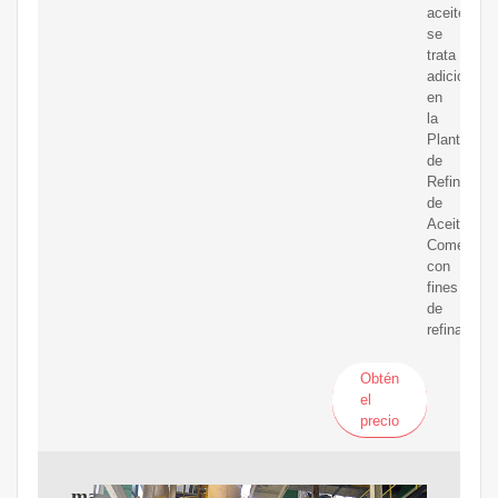
aceite
se
trata
adicionalm
en
la
Planta
de
Refinería
de
Aceite
Comestibl
con
fines
de
refinación.
Obtén
el
precio
maquinaria