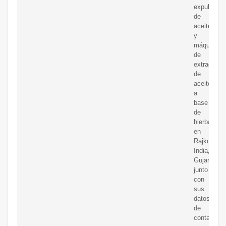
expulsores
de
aceite
y
máquinas
de
extracción
de
aceite
a
base
de
hierbas
en
Rajkot,
India,
Gujarat,
junto
con
sus
datos
de
contacto