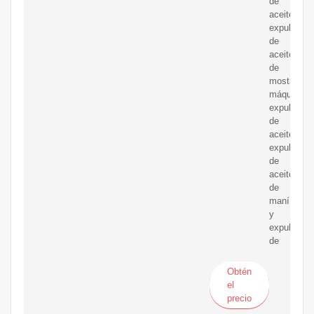
de
aceite:
expulsores
de
aceite
de
mostaza,
máquinas
expulsoras
de
aceite,
expulsores
de
aceite
de
maní
y
expulsores
de
Obtén
el
precio