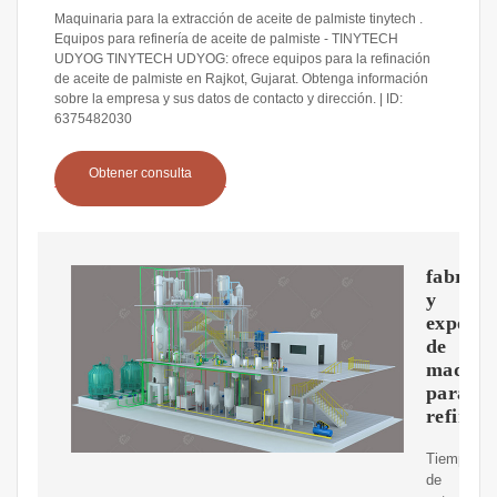
Maquinaria para la extracción de aceite de palmiste tinytech .
Equipos para refinería de aceite de palmiste - TINYTECH
UDYOG TINYTECH UDYOG: ofrece equipos para la refinación
de aceite de palmiste en Rajkot, Gujarat. Obtenga información
sobre la empresa y sus datos de contacto y dirección. | ID:
6375482030
Obtener consulta
fabrica
y
exporta
de
maquin
para
refinerí
Tiempo
de