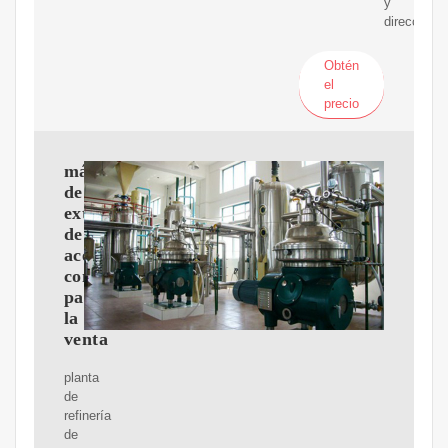
y
dirección.
Obtén
el
precio
máquina
de
extracción
de
aceite
comestible
para
la
venta
planta
de
refinería
de