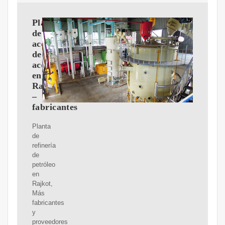
Planta
de
acondicionamiento
de
aceite
en
Rajkot
–
fabricantes
Planta
de
refinería
de
petróleo
en
Rajkot,
Más
fabricantes
y
proveedores