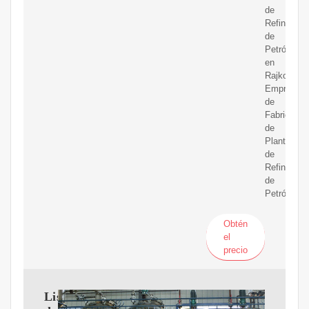
de
Refinería
de
Petróleo
en
Rajkot,
Empresa
de
Fabricació
de
Plantas
de
Refinería
de
Petróleo
Obtén
el
precio
Lista