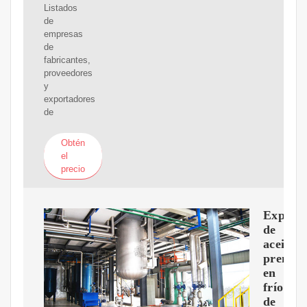
Listados
de
empresas
de
fabricantes,
proveedores
y
exportadores
de
Obtén
el
precio
Expuls
de
aceite
prensa
en
frío
de