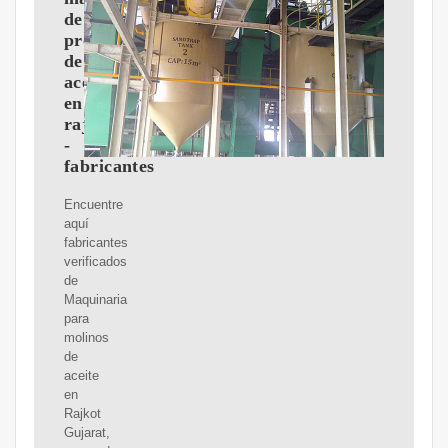
de
procesamiento
de
aceite
en
rajkot
-
fabricantes
Encuentre
aquí
fabricantes
verificados
de
Maquinaria
para
molinos
de
aceite
en
Rajkot
Gujarat,