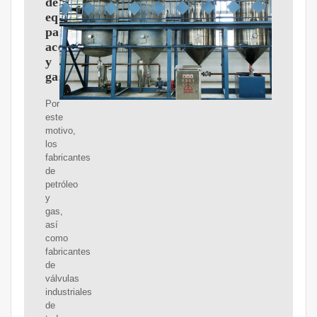
de
equipos
para
aceite
y
gas
Por
este
motivo,
los
fabricantes
de
petróleo
y
gas,
así
como
fabricantes
de
válvulas
industriales
de