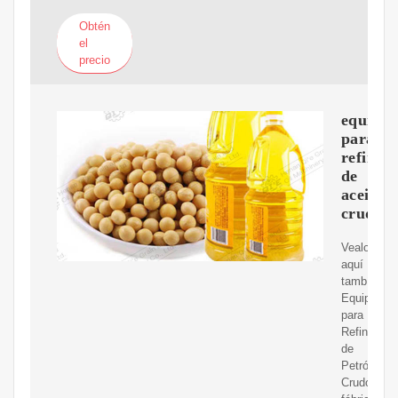
Obtén
el
precio
equipos
para
refinac
de
aceite
crudo
Vealo
aquí
tambíen
Equipos
para
Refinación
de
Petróleo
Crudo