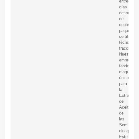
entrega:30
días
después
del
depósito;
paquete:co
certificado
tecnología
fraccionam
Nuestra
empresa
fabrica
maquinaria
única
para
la
Extracción
del
Aceite
de
las
Semillas
oleaginosa
Este