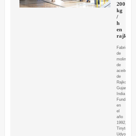
200
kg
/
h
en
rajkot
Fabricante
de
molinos
de
aceite
de
Rajkot,
Gujarat,
India
Fundada
en
el
año
1992,
Tinytech
Udyog