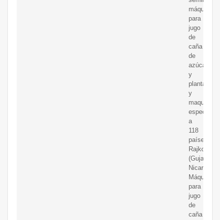
máquinas
para
jugo
de
caña
de
azúcar
y
plantas
y
maquinaria
especializ
a
118
países,
Rajkot
(Gujarat),
Nicaragua
Máquina
para
jugo
de
caña