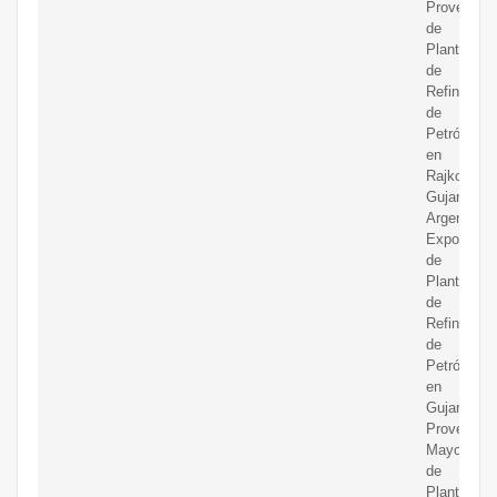
Proveedor
de
Planta
de
Refinería
de
Petróleo
en
Rajkot
Gujarat
Argentina,
Exportador
de
Planta
de
Refinería
de
Petróleo
en
Gujarat,
Proveedor
Mayorista
de
Planta