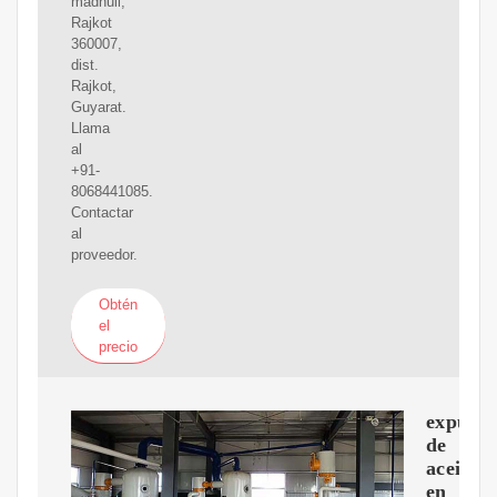
madhuli,
Rajkot
360007,
dist.
Rajkot,
Guyarat.
Llama
al
+91-
8068441085.
Contactar
al
proveedor.
Obtén
el
precio
expulso
de
aceite
en