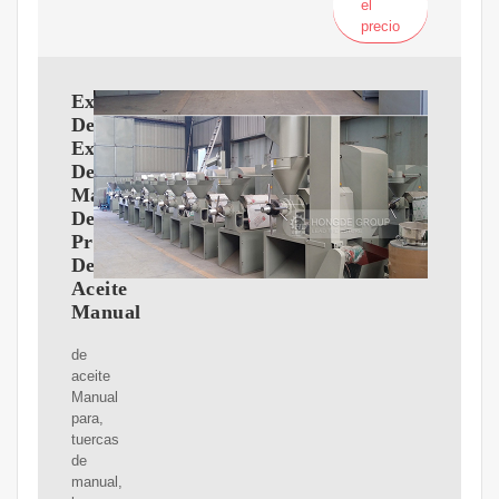
el
precio
Extractor
De
Expulsor
De
Máquina
De
Prensa
De
Aceite
Manual
de
aceite
Manual
para,
tuercas
de
manual,