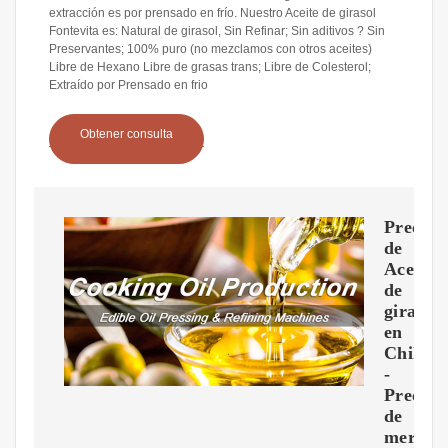
extracción es por prensado en frío. Nuestro Aceite de girasol
Fontevita es: Natural de girasol, Sin Refinar; Sin aditivos ? Sin
Preservantes; 100% puro (no mezclamos con otros aceites)
Libre de Hexano Libre de grasas trans; Libre de Colesterol;
Extraído por Prensado en frio
Obtener consulta
Precio
de
Aceite
de
girasol
en
Chile
-
Precios
de
mercad