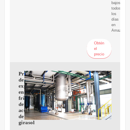
bajos
todos
los
días
en
Amazon.
Obtén
el
precio
Procesamiento
de
expulsor
en
frío
de
aceite
de
girasol