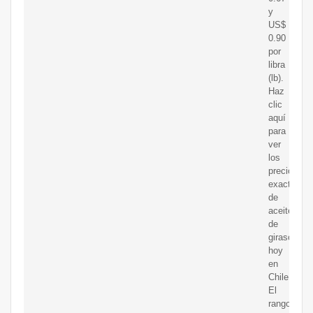
y
US$
0.90
por
libra
(lb).
Haz
clic
aquí
para
ver
los
precios
exactos
de
aceite
de
girasol
hoy
en
Chile.
El
rango