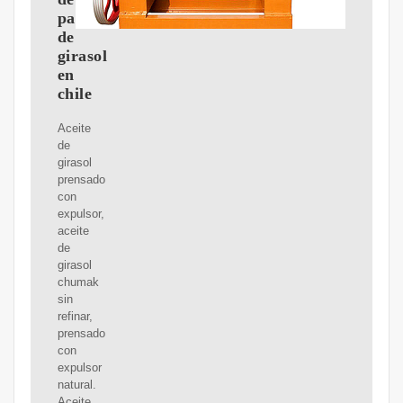
palma
de
girasol
en
chile
Aceite
de
girasol
prensado
con
expulsor,
aceite
de
girasol
chumak
sin
refinar,
prensado
con
expulsor
natural.
Aceite