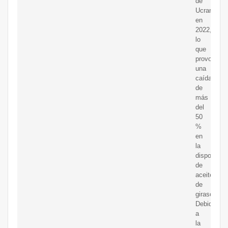
de
Ucrania
en
2022,
lo
que
provocó
una
caída
de
más
del
50
%
en
la
disponibili
de
aceite
de
girasol.
Debido
a
la