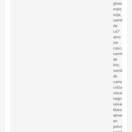
girasol,
nuez,
soja,
semillas
de
cá?
amo
sin
cáscara,
semillas
de
lino,
semillas
de
camelia,
colza,
sésamo
negro,
sésamo
blanco,
almendra
en
polvo,