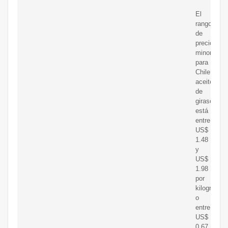
El
rango
de
precio
minorista
para
Chile
aceite
de
girasol
está
entre
US$
1.48
y
US$
1.98
por
kilogramo
o
entre
US$
0.67