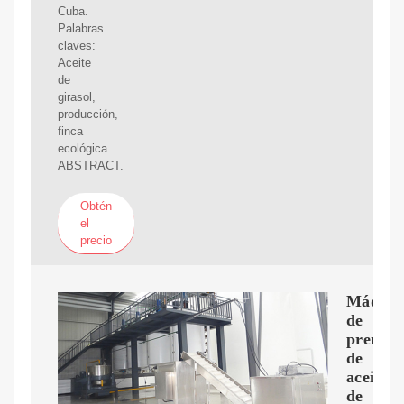
Cuba.
Palabras
claves:
Aceite
de
girasol,
producción,
finca
ecológica
ABSTRACT.
Obtén
el
precio
Máquin
de
prensa
de
aceite
de