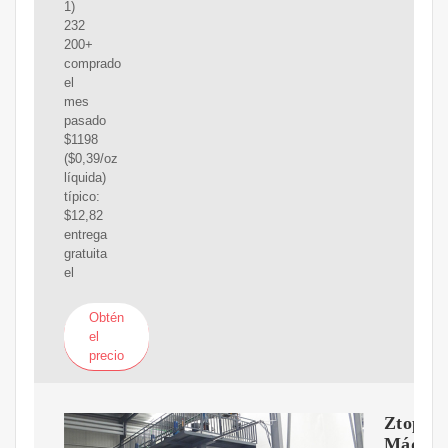
1)
232
200+
comprado
el
mes
pasado
$1198
($0,39/oz
líquida)
típico:
$12,82
entrega
gratuita
el
Obtén
el
precio
Ztopia
Máquin