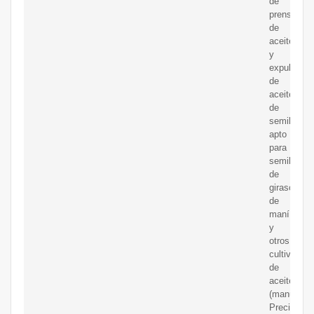
de
prensa
de
aceite
y
expulsor
de
aceite
de
semilla,
apto
para
semillas
de
girasol
de
maní
y
otros
cultivos
de
aceite
(manual).
Precios