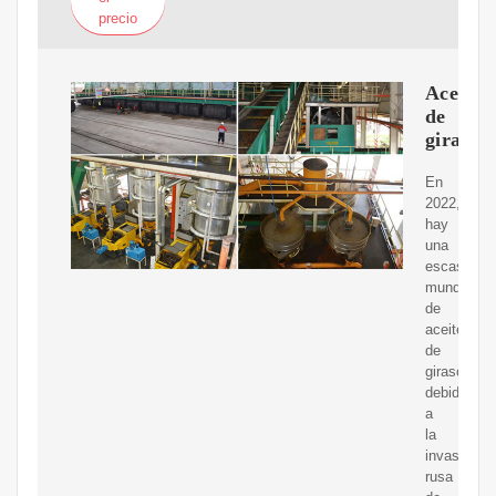
precio
Aceite
de
girasol
En
2022,
hay
una
escasez
mundial
de
aceite
de
girasol
debido
a
la
invasión
rusa