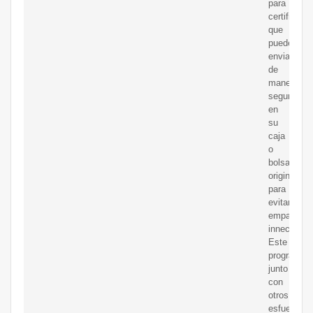
para
certificar
que
puede
enviarse
de
manera
segura
en
su
caja
o
bolsa
original
para
evitar
empaques
innecesari
Este
programa,
junto
con
otros
esfuerzos,