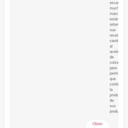
escasez,
muchas
marcas
están
reformand
sus
recetas
cambiando
al
aceite
de
colza
para
permitir
que
continúe
la
producción
de
sus
productos.
Obtén