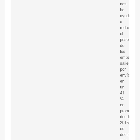
nos
ha
ayudado
a
reducir
el
peso
de
los
empaques
salientes
por
envío
en
un
41
%
en
promedio
desde
2015,
es
decir,