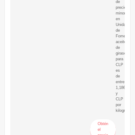
de
precios
minoristas
en
Unidad
de
Fomento
aceite
de
girasol
para
CLP
es
de
entre
1,186.20
y
CLP
por
kilogramo
Obtén
el