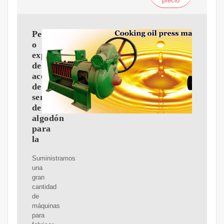
precio
Peque?
o
expulsor
de
aceite
de
semilla
de
algodón
para
la
Suministramos
una
gran
cantidad
de
máquinas
para