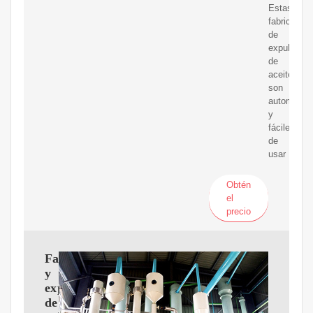
Estas
fabricantes
de
expulsor
de
aceite
son
automátic
y
fáciles
de
usar
Obtén
el
precio
Fabricantes
y
exportadores
de