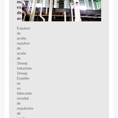
máquinas
expulsoras
de
aceite
Expulsor
de
aceite,
expulsor
de
aceite
de
Shreeji
Industries
Shreeji
Expeller
es
un
fabricante
mundial
de
expulsores
de