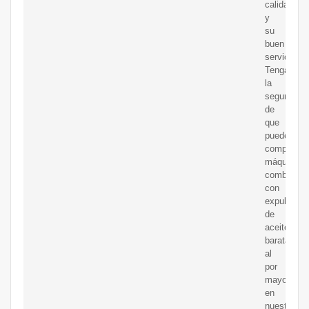
calidad
y
su
buen
servicio.
Tenga
la
seguridad
de
que
puede
comprar
máquinas
combinada
con
expulsor
de
aceite
baratas
al
por
mayor
en
nuestra