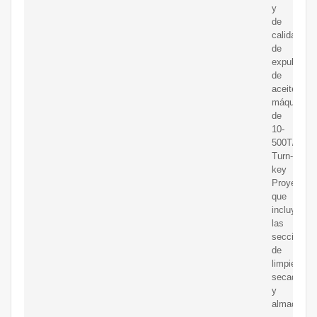
y
de
calidadMol
de
expulsores
de
aceite,
máquina
de
10-
500T/H
Turn-
key
Proyecto
que
incluye
las
secciones
de
limpieza,
secado
y
almacenaje