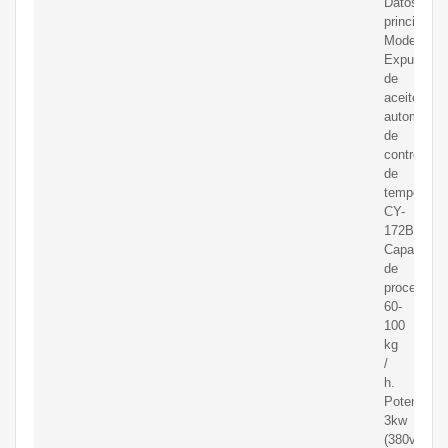
Datos
principales
Modelo:
Expulsor
de
aceite
automático
de
control
de
temperatur
CY-
172B.
Capacidad
de
procesamie
60-
100
kg
/
h.
Potencia:
3kw
(380v