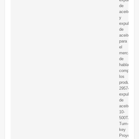
de
aceite
y
expulsor
de
aceite
para
el
mercado
de
hablantesN
compañía
los
productos
29574
expulsor
de
aceite.
10-
500T/H
Turn-
key
Proyecto