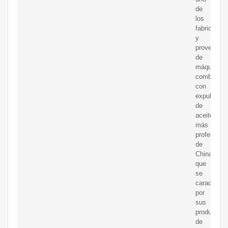
de
los
fabricantes
y
proveedor
de
máquinas
combinada
con
expulsor
de
aceite
más
profesiona
de
China,
que
se
caracteriza
por
sus
productos
de