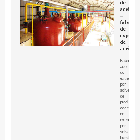
de
aceite
–
fabrica
de
expulso
de
aceite
Fabricante
aceite
de
extracción
por
solvente
de
productos
aceite
de
extracción
por
solvente
baratos