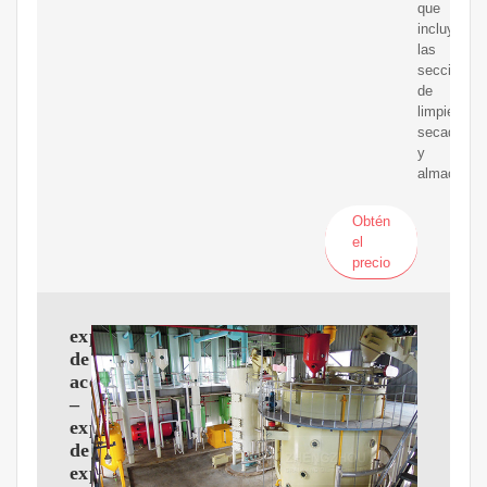
que
incluye
las
secciones
de
limpieza,
secado
y
almacenaje
Obtén
el
precio
expulsor
de
aceite
–
exportador
de
expulsores