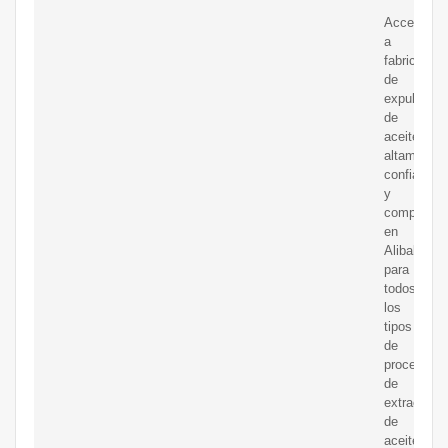
Acceda
a
fabricantes
de
expulsor
de
aceite
altamente
confiables
y
competent
en
Alibaba.c
para
todos
los
tipos
de
procesos
de
extracción
de
aceite.