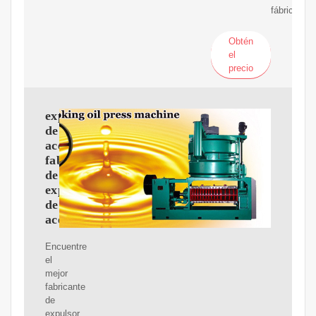
fábrica.
Obtén
el
precio
expulsores
de
aceite
fabricantes
de
expulsores
de
aceite
Encuentre
el
mejor
fabricante
de
expulsor