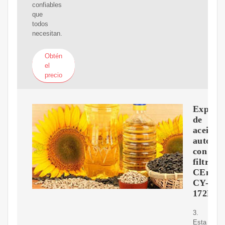
confiables
que
todos
necesitan.
Obtén
el
precio
Expelle
de
aceite
automát
con
filtro
CEntrif
CY-
172B
3.
Esta