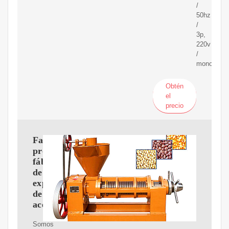
/
50hz
/
3p,
220v
/
monofásic
Obtén
el
precio
Fabricantes,
proveedores,
fábrica
de
expulsores
de
aceite
Somos