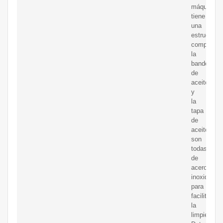
máquina
tiene
una
estructura
compacta,
la
bandeja
de
aceite
y
la
tapa
de
aceite
son
todas
de
acero
inoxidable
para
facilitar
la
limpieza.