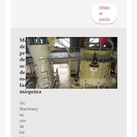
Obtén
el
precio
Máquina
de
prensado
de
aceite
de
uso
familiar,
máquina
Vic
Machinery
es
uno
de
los