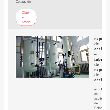
Cotización
Obtén
el
precio
expulso
de
aceite
–
fabrica
de
expulso
de
aceite
expulsor
de
aceite
de
China