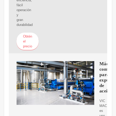
eficiencia,
fácil
operación
y
gran
durabilidad
Obtén
el
precio
Máquin
combin
para
expulso
de
aceite
VIC
MACHINE
es
uno