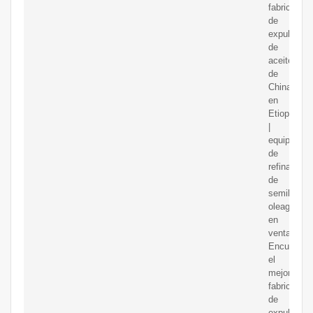
fabricantes
de
expulsor
de
aceite
de
China
en
Etiopía
|
equipo
de
refinación
de
semillas
oleaginosa
en
venta.
Encuentre
el
mejor
fabricante
de
expulsor