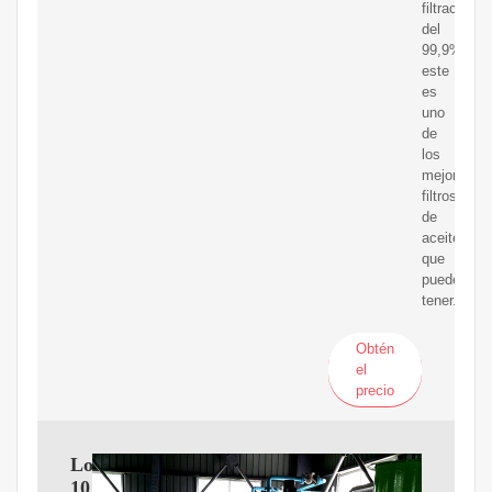
filtración
del
99,9%,
este
es
uno
de
los
mejores
filtros
de
aceite
que
puede
tener.
Obtén
el
precio
Los
10