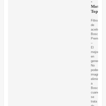
-
Motore
Top
Filtro
de
aceite
Bosch
Premium
–
El
mejor
en
general.
No
podemos
imaginarno
eliminar
a
Bosch
cuando
se
trata
de