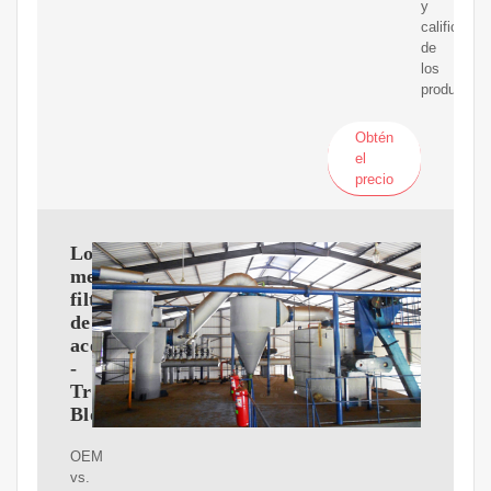
y
calificacio
de
los
productos
Obtén
el
precio
Los
mejores
filtros
de
aceite
-
TrueCar
Blog
OEM
vs.