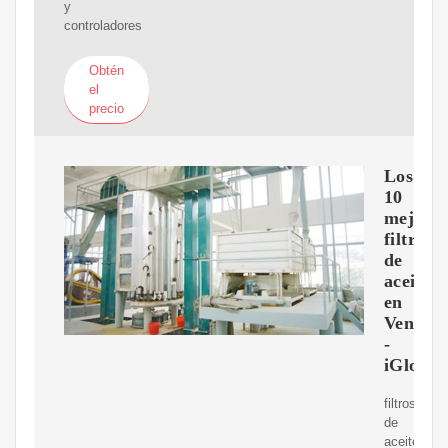
y
controladores
Obtén
el
precio
Los
10
mejore
filtros
de
aceite
en
Venezue
-
iGlobal
filtros
de
aceite