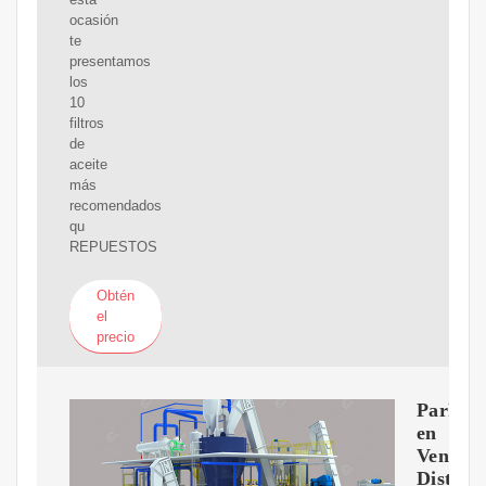
ocasión
te
presentamos
los
10
filtros
de
aceite
más
recomendados
qu
REPUESTOS
Obtén
el
precio
Parker
en
Venezue
Distrib