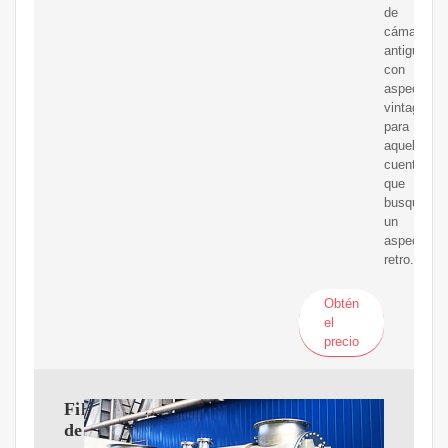
de
cámara
antigua
con
aspectos
vintage
para
aquellas
cuentas
que
busquen
un
aspecto
retro.
Obtén
el
precio
Filtros
de