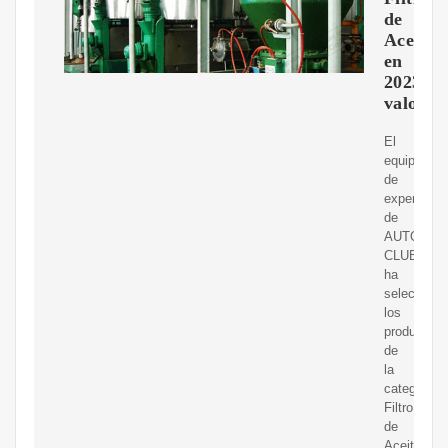
de
Aceite
en
2023:
valorac
El
equipo
de
expertos
de
AUTODOC
CLUB
ha
selecciona
los
productos
de
la
categoría
Filtro
de
Aceite