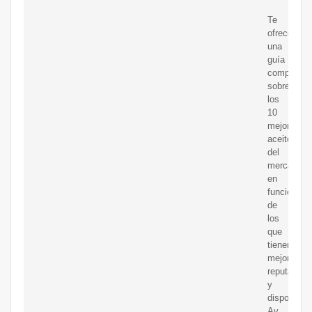
Te
ofrecemos
una
guía
completa
sobre
los
10
mejores
aceites
del
mercado,
en
función
de
los
que
tienen
mejor
reputación
y
disponibili
Av.