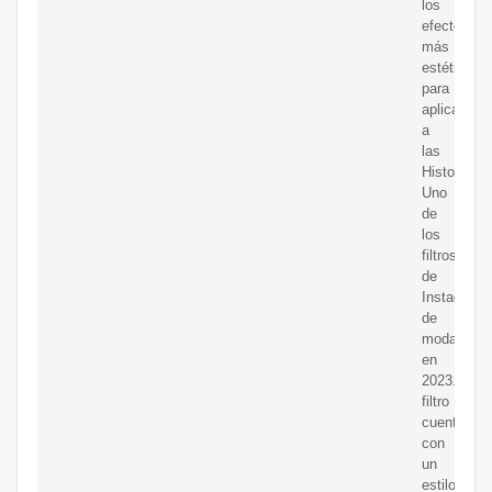
los
efectos
más
estéticos
para
aplicar
a
las
Historias.
Uno
de
los
filtros
de
Instagram
de
moda
en
2023.Este
filtro
cuenta
con
un
estilo