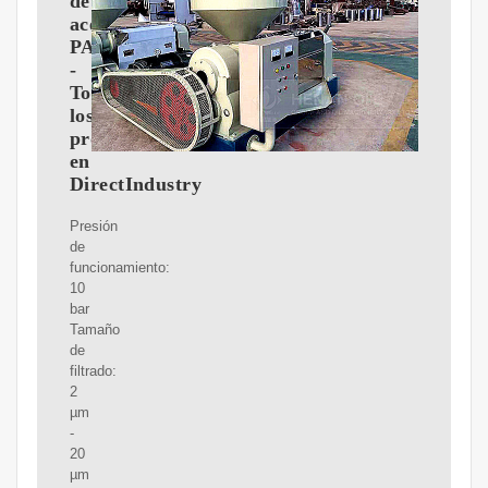
de
aceite
PARKER
-
Todos
los
productos
en
DirectIndustry
Presión
de
funcionamiento:
10
bar
Tamaño
de
filtrado:
2
µm
-
20
µm