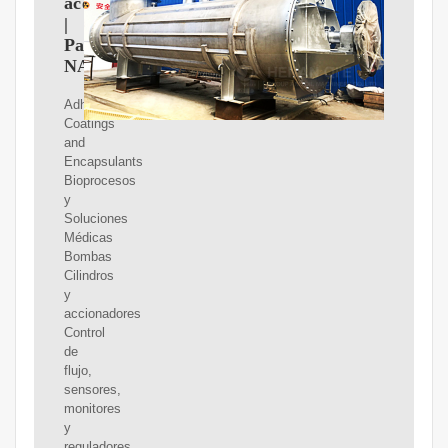
aceite
|
Parker
NA
Adhesives,
Coatings
and
Encapsulants
Bioprocesos
y
Soluciones
Médicas
Bombas
Cilindros
y
accionadores
Control
de
flujo,
sensores,
monitores
y
reguladores