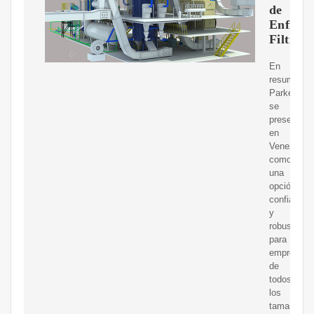
de
Enfriad
Filtros
En
resumen,
Parker
se
presenta
en
Venezuela
como
una
opción
confiable
y
robusta
para
empresas
de
todos
los
tamaños