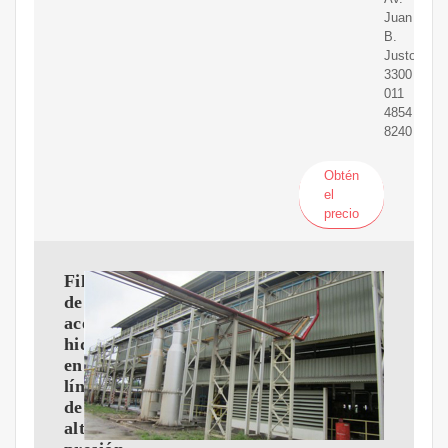
Juan
B.
Justo
3300
011
4854
8240
Obtén
el
precio
Filtro
de
aceite
hidráulico
en
línea
de
alta