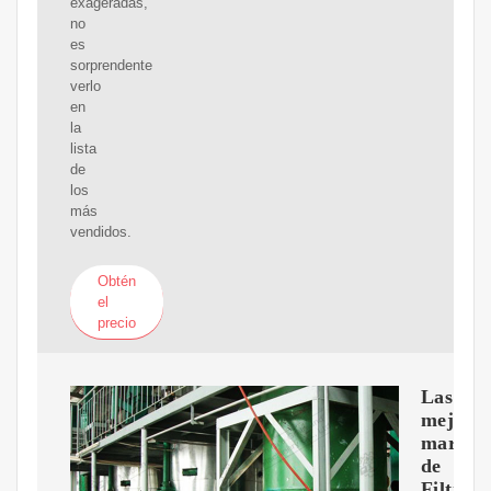
exageradas,
no
es
sorprendente
verlo
en
la
lista
de
los
más
vendidos.
Obtén
el
precio
Las
mejore
marcas
de
Filtro