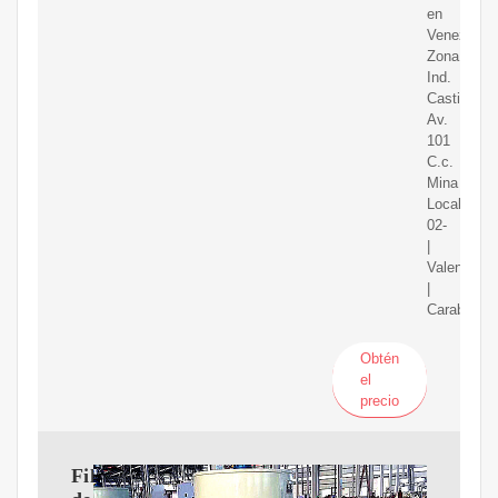
en
Venezuela.
Zona
Ind.
Castillito
Av.
101
C.c.
Mina
Locales
02-
|
Valencia,
|
Carabobo
Obtén
el
precio
Filtros