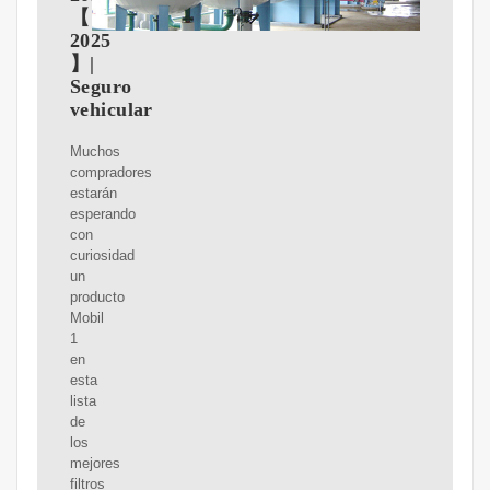
【
2025
】|
Seguro
vehicular
Muchos
compradores
estarán
esperando
con
curiosidad
un
producto
Mobil
1
en
esta
lista
de
los
mejores
filtros