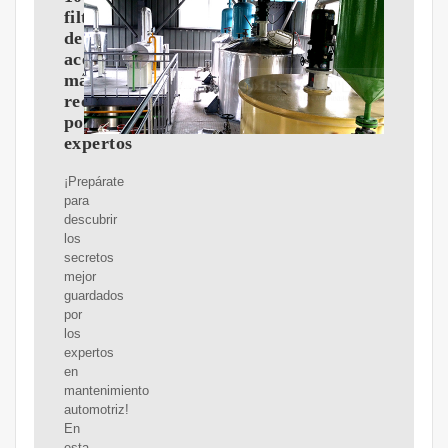
filtros
de
aceite
más
recomendados
por
expertos
¡Prepárate
para
descubrir
los
secretos
mejor
guardados
por
los
expertos
en
mantenimiento
automotriz!
En
esta