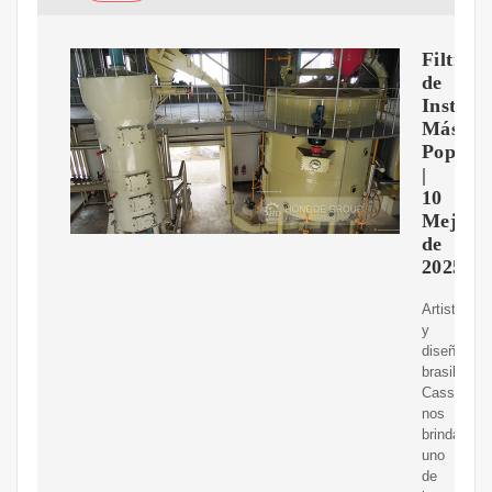
Filtros
de
Instag
Más
Popular
|
10
Mejore
de
2025
Artista
y
diseñador
brasilero,
Cassiano,
nos
brinda
uno
de