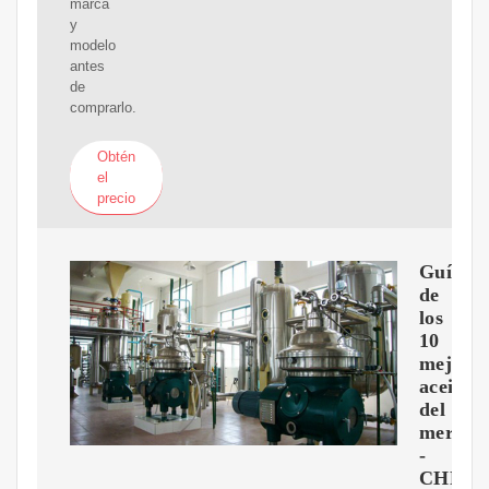
marca
y
modelo
antes
de
comprarlo.
Obtén
el
precio
Guía
de
los
10
mejore
aceites
del
mercad
-
CHEV