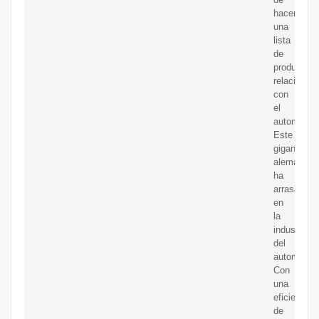
hacer
una
lista
de
productos
relacionad
con
el
automóvil.
Este
gigante
alemán
ha
arrasado
en
la
industria
del
automóvil.
Con
una
eficiencia
de