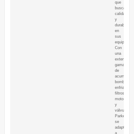
que
buscan
calidad
y
durabilidad
en
sus
equipos.
Con
una
extensa
gama
de
acumulado
bombas,
enfriadores
filtros,
motores
y
válvulas,
Parker
se
adapta
a