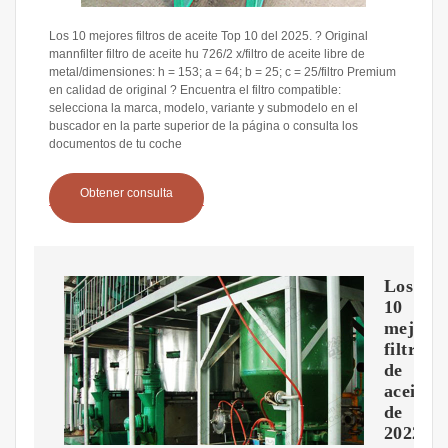
Los 10 mejores filtros de aceite Top 10 del 2025. ? Original
mannfilter filtro de aceite hu 726/2 x/filtro de aceite libre de
metal/dimensiones: h = 153; a = 64; b = 25; c = 25/filtro Premium
en calidad de original ? Encuentra el filtro compatible:
selecciona la marca, modelo, variante y submodelo en el
buscador en la parte superior de la página o consulta los
documentos de tu coche
Obtener consulta
Los
10
mejore
filtros
de
aceite
de
2022