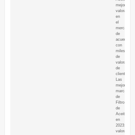
mejor
valorados
en
el
mercado
de
acuerdo
con
miles
de
valoracion
de
clientes
Las
mejores
marcas
de
Filtro
de
Aceite
en
2023:
valoracion