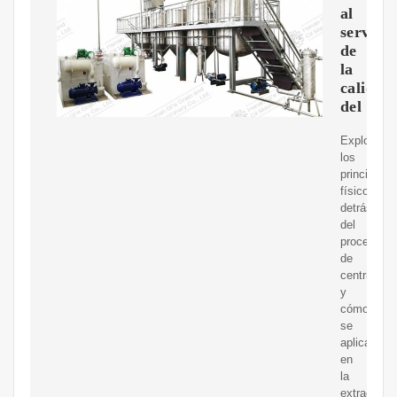
al
servicio
de
la
calidad
del
Explora
los
principios
físicos
detrás
del
proceso
de
centrifugac
y
cómo
se
aplican
en
la
extracción