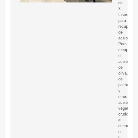
de
3
fases
para
recuperaci
de
aceite.
Para
recuperar
el
aceite
de
oliva,
de
palma
y
otros
aceites
vegetales
crudos,
el
decantador
es
la