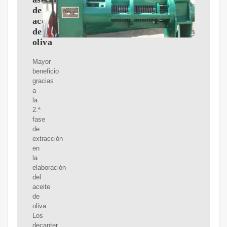
de
aceite
de
oliva
Mayor
beneficio
gracias
a
la
2.ª
fase
de
extracción
en
la
elaboración
del
aceite
de
oliva
Los
decanter