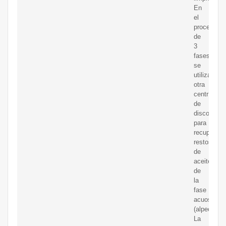
En
el
proceso
de
3
fases,
se
utiliza
otra
centrífuga
de
discos
para
recuperar
restos
de
aceite
de
la
fase
acuosa
(alpechín).
La