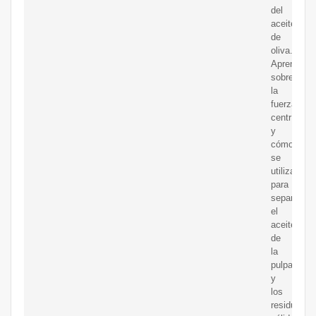
del
aceite
de
oliva.
Aprende
sobre
la
fuerza
centrífuga
y
cómo
se
utiliza
para
separar
el
aceite
de
la
pulpa
y
los
residuos