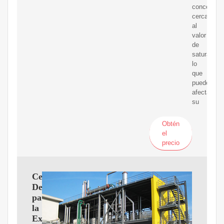
concentrac
cercana
al
valor
de
saturación,
lo
que
puede
afectar
su
Obtén
el
precio
Centrífuga
Decantadora
para
la
Extracción