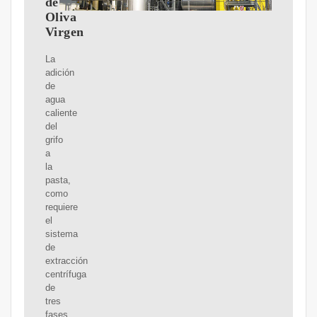
de
Oliva
Virgen
La
adición
de
agua
caliente
del
grifo
a
la
pasta,
como
requiere
el
sistema
de
extracción
centrífuga
de
tres
fases,