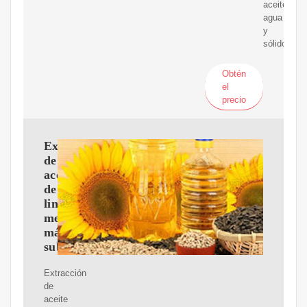
aceite,
agua
y
sólidos.
Obtén
el
precio
Extracción
de
aceite
de
linaza
mediante
máquina
subcrítica
Extracción
de
aceite