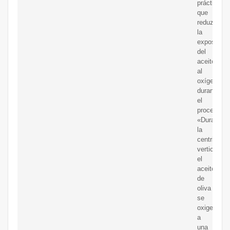
prácticas
que
reduzcan
la
exposición
del
aceite
al
oxígeno
durante
el
proceso.
«Durante
la
centrifugac
vertical,
el
aceite
de
oliva
se
oxigena
a
una