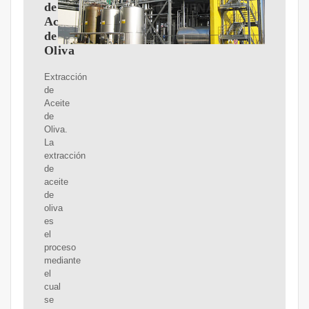
de
Aceite
de
Oliva
Extracción
de
Aceite
de
Oliva.
La
extracción
de
aceite
de
oliva
es
el
proceso
mediante
el
cual
se