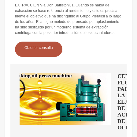
EXTRACCIÓN Via Don Battistoni, 1. Cuando se habla de
extracción se hace referencia al rendimiento y este es precisa-
mente el objetivo que ha distinguido al Grupo Pieralisi a lo largo
de los años. El antiguo método de prensado por aplastamiento
ha sido sustituido por un moderno sistema de extracción
centrífuga con la posterior introducción de los decantadores.
Obtener consulta
CENTR
FLOT
PARA
LA
ELABO
DE
ACEIT
DE
OLIVA