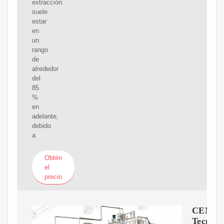
extracción
suele
estar
en
un
rango
de
alrededor
del
85
%
en
adelante,
debido
a
Obtén
el
precio
CENTR
Tecnolo