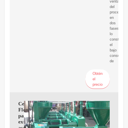
ventaja
del
proceso
en
dos
fases
lo
constituye
el
bajo
consumo
de
Obtén
el
precio
Centrífugas
Flottweg
para
extracción
asequible