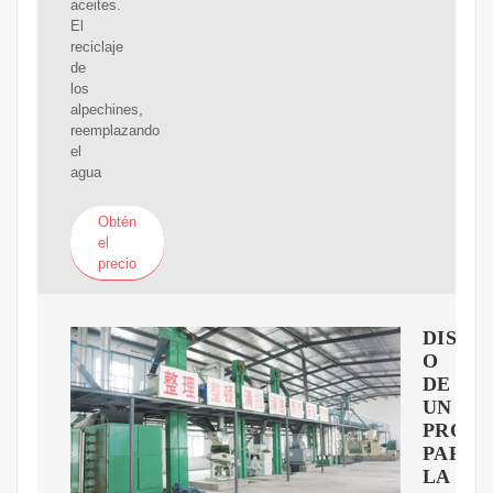
aceites.
El
reciclaje
de
los
alpechines,
reemplazando
el
agua
Obtén
el
precio
DISE?
O
DE
UN
PROC
PARA
LA