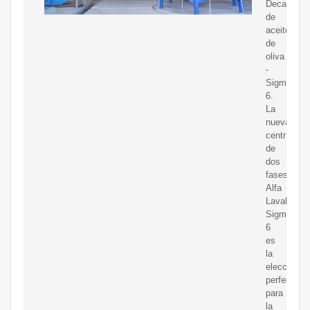
Decanter
de
aceite
de
oliva
-
Sigma
6.
La
nueva
centrífuga
de
dos
fases
Alfa
Laval
Sigma
6
es
la
elección
perfecta
para
la