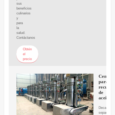
sus
beneficios
culinarios
y
para
la
salud.
Contáctanos
Obtén
el
precio
Centríf
para
recuper
de
aceite
Decantado
separador