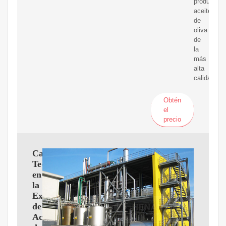
produce
aceite
de
oliva
de
la
más
alta
calidad.
Obtén
el
precio
Cambios
Tecnológicos
en
la
Extracción
del
Aceite