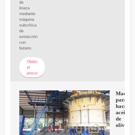
de
linaza
mediante
máquina
subcrítica
de
extracción
con
butano.
Obtén
el
precio
Maquin
para
hacer
aceite
de
oliva