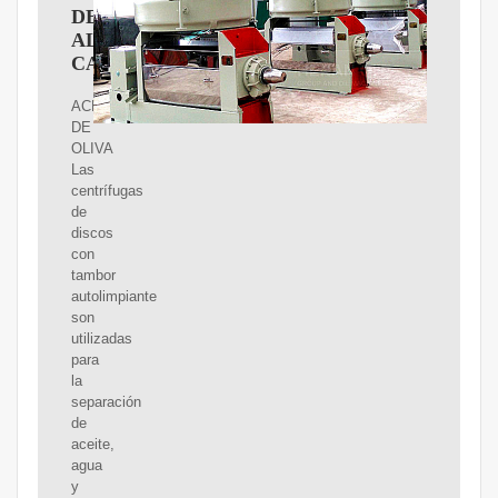
DE
ALTA
CALIDAD
ACEITE
DE
OLIVA
Las
centrífugas
de
discos
con
tambor
autolimpiante
son
utilizadas
para
la
separación
de
aceite,
agua
y