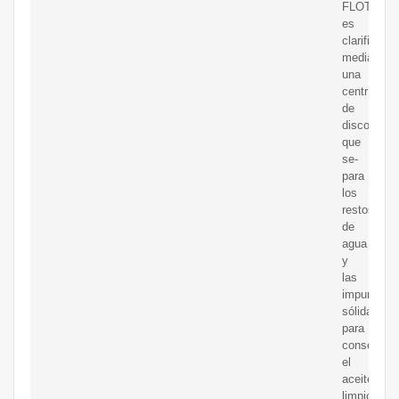
FLOTTWE
es
clarificado
mediante
una
centrífuga
de
discos
que
se-
para
los
restos
de
agua
y
las
impurezas
sólidas
para
conseguir
el
aceite
limpio.