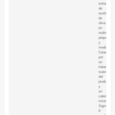
extracción
de
aceite
de
oliva
en
molinos
pequeños
y
medianos.
Caracteriz
por
un
tratamient
suave
del
producto
y
un
calentamie
mínimo,
Sigma
6