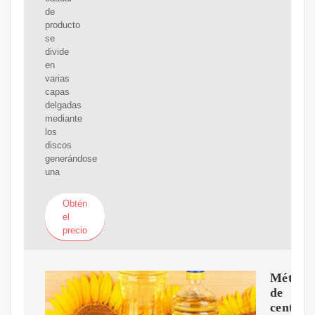
de
producto
se
divide
en
varias
capas
delgadas
mediante
los
discos
generándose
una
Obtén
el
precio
Método
de
centrif