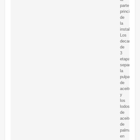
parte
principal
de
la
instalación
Los
decantado
de
3
etapas
separan
la
pulpa
de
aceituna
y
los
lodos
de
aceite
de
palma
en