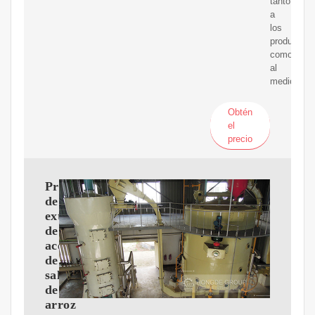
tanto
a
los
productore
como
al
medio
Obtén
el
precio
Proceso
de
extracción
de
aceite
de
salvado
de
arroz