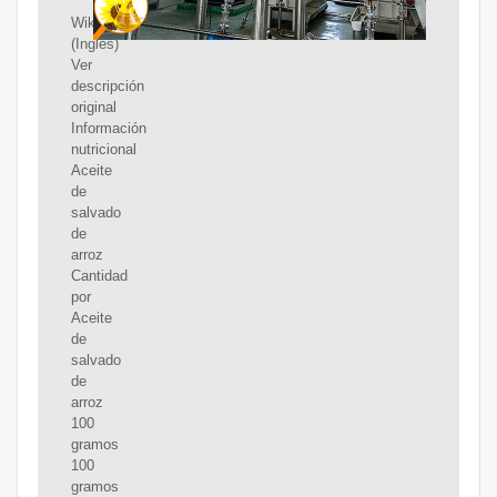
Wikipedia
(Inglés)
Ver
descripción
original
Información
nutricional
Aceite
de
salvado
de
arroz
Cantidad
por
Aceite
de
salvado
de
arroz
100
gramos
100
gramos