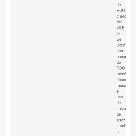
de
RBO
crudo
del
46,5
%.
Se
logró
una
presión
de
RBO
mecánica
eficiente
mediante
el
uso
de
salvado
de
arroz
estabilizad
a