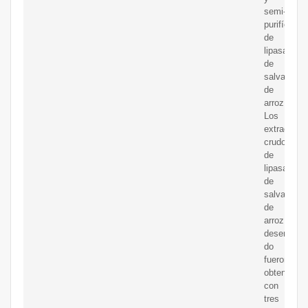
semi-
purifícados
de
lipasa
de
salvado
de
arroz.
Los
extractos
crudos
de
lipasas
de
salvado
de
arroz
desengras
do
fueron
obtenidos
con
tres