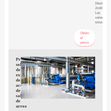
Ditiotreitol
2mM.
Las
variedades
estudia-
Obtén
el
precio
Proceso
solvente
de
extracción
de
aceite
de
salvado
de
arroz