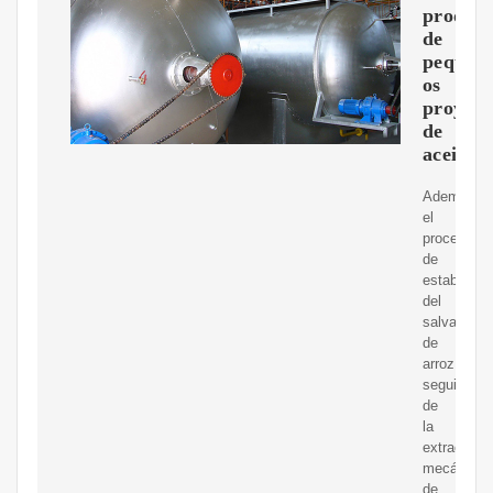
producc
de
peque?
os
proyect
de
aceite
Además,
el
proceso
de
estabilizac
del
salvado
de
arroz
seguido
de
la
extracción
mecánica
de