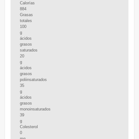
Calorías
884
Grasas
totales
100
g
ácidos
grasos
saturados
20
g
ácidos
grasos
poliinsaturados
35
g
ácidos
grasos
monoinsaturados
39
g
Colesterol
0
mg