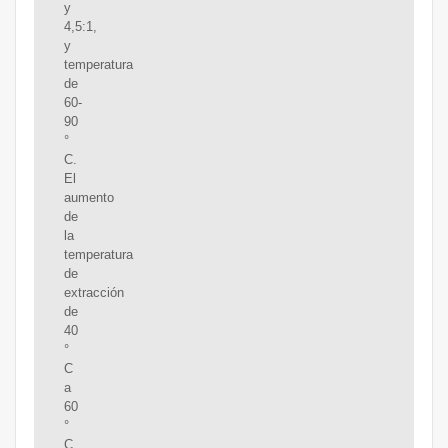
y
4,5:1,
y
temperatura
de
60-
90
°
C.
El
aumento
de
la
temperatura
de
extracción
de
40
°
C
a
60
°
C