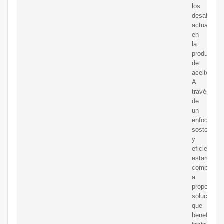
los
desafíos
actuales
en
la
producción
de
aceites.
A
través
de
un
enfoque
sostenible
y
eficiente,
estamos
compromet
a
proporcion
soluciones
que
beneficien