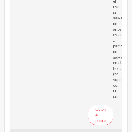
el
uso
de
salvado
de
arroz
estabilizad
a
partir
de
salvado
crudo
fresco
(no
vaporizado
con
un
contenido
Obtén
el
precio