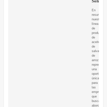
Solucio
En
resumen,
nuestra
línea
de
producción
de
aceite
de
salvado
de
arroz
representa
una
oportunida
única
para
las
empresas
que
buscan
abordar