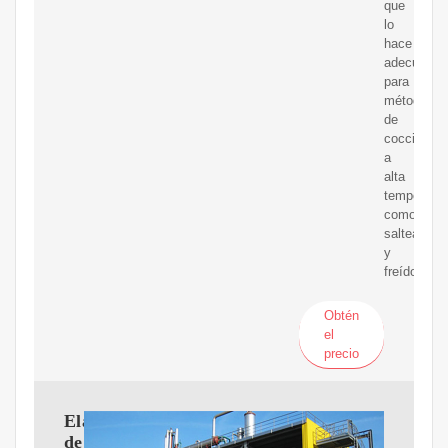
que
lo
hace
adecuado
para
métodos
de
cocción
a
alta
temperatur
como
salteado
y
freído.
Obtén
el
precio
Elaboracion
de