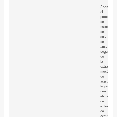
Además,
el
proceso
de
estabilizac
del
salvado
de
arroz
seguido
de
la
extracción
mecánica
de
aceite
logra
una
eficiencia
de
extracción
de
aceite