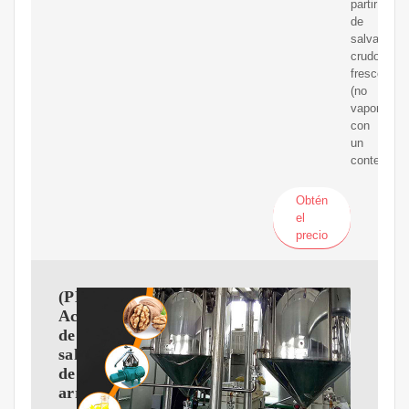
partir
de
salvado
crudo
fresco
(no
vaporizado
con
un
contenido
Obtén
el
precio
(PDF)
Aceite
de
salvado
de
arroz