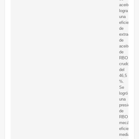
aceite
logra
una
eficiencia
de
extracción
de
aceite
de
RBO
crudo
del
46,5
%.
Se
logró
una
presión
de
RBO
mecánica
eficiente
mediante