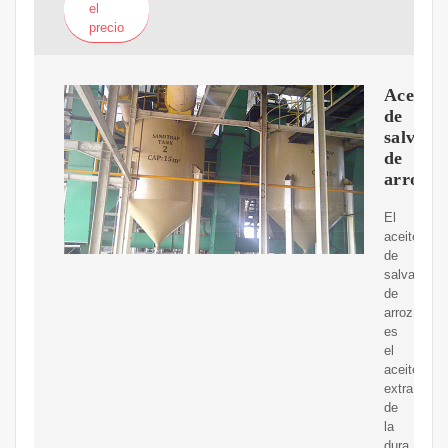
el
precio
Aceite
de
salvado
de
arroz
El
aceite
de
salvado
de
arroz
es
el
aceite
extraído
de
la
dura