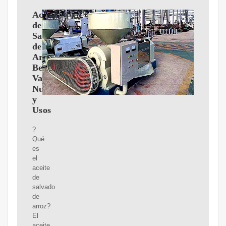
Aceite
de
Salvado
de
Arroz:
Beneficios,
Valor
Nutricional
y
Usos
?
Qué
es
el
aceite
de
salvado
de
arroz?
El
aceite