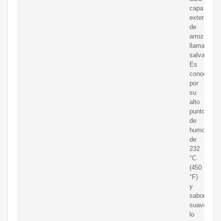
capa
externa
de
arroz
llamada
salvado.
Es
conocido
por
su
alto
punto
de
humo
de
232
°C
(450
°F)
y
sabor
suave,
lo