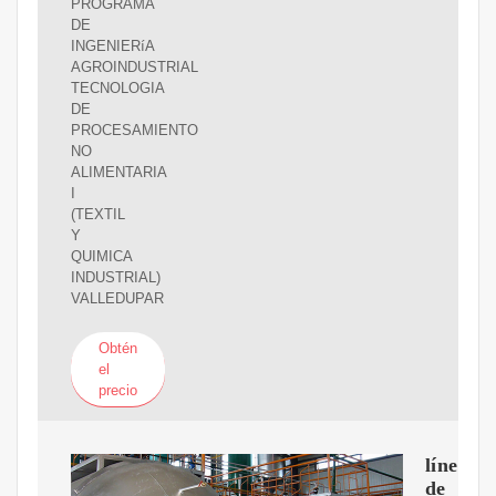
PROGRAMA
DE
INGENIERíA
AGROINDUSTRIAL
TECNOLOGIA
DE
PROCESAMIENTO
NO
ALIMENTARIA
I
(TEXTIL
Y
QUIMICA
INDUSTRIAL)
VALLEDUPAR
Obtén
el
precio
línea
de