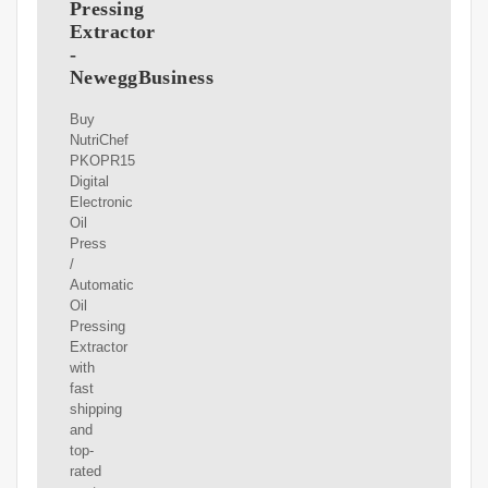
Pressing
Extractor
-
NeweggBusiness
Buy
NutriChef
PKOPR15
Digital
Electronic
Oil
Press
/
Automatic
Oil
Pressing
Extractor
with
fast
shipping
and
top-
rated