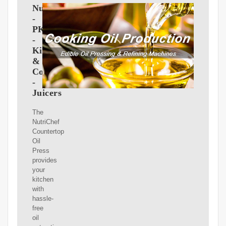
NutriChef
-
PKOPR15
-
Kitchen
&
Cooking
-
Juicers
The
NutriChef
Countertop
Oil
Press
provides
your
kitchen
with
hassle-
free
oil