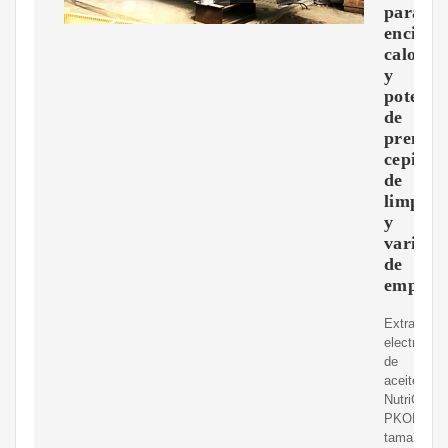
para
encimer
calor
y
potenci
de
prensad
cepillo
de
limpiez
y
varilla
de
empuje
Extractor
electrónico
de
aceite
NutriChef
PKOPR15,
tama?