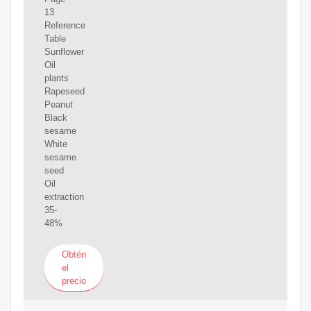
13
Reference
Table
Sunflower
Oil
plants
Rapeseed
Peanut
Black
sesame
White
sesame
seed
Oil
extraction
35-
48%
Obtén
el
precio