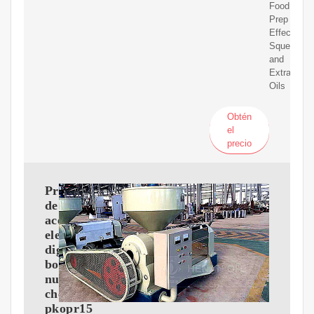
Food
Prep
Effectively
Squeezes
and
Extracts
Oils
Obtén
el
precio
Prensa
de
aceite
electrónica
digital
bolivia
nutri-
chef
pkopr15