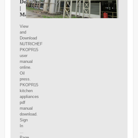
Download
|
ManualsLib
View
and
Download
NUTRICHEF
PKOPR15
user
manual
online.
Oil
press.
PKOPR15
kitchen
appliances
pdf
manual
download.
Sign
In
...
Page