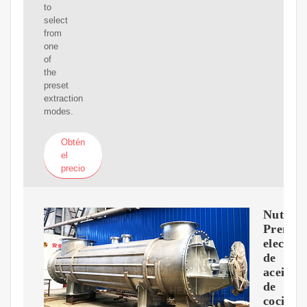
to
select
from
one
of
the
preset
extraction
modes.
Obtén
el
precio
NutriC
Prensa
electró
de
aceite
de
cocina