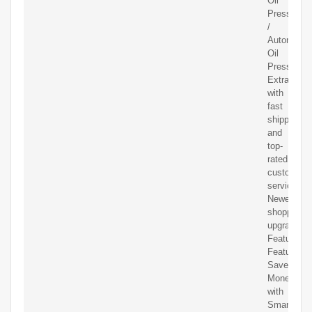
Oil
Press
/
Automatic
Oil
Pressing
Extractor
with
fast
shipping
and
top-
rated
customer
service.
Newegg
shopping
upgraded
Feature
Features
Save
Money
with
Smart