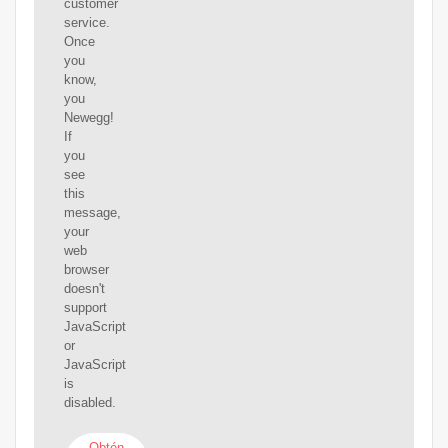
customer
service.
Once
you
know,
you
Newegg!
If
you
see
this
message,
your
web
browser
doesn't
support
JavaScript
or
JavaScript
is
disabled.
Obtén