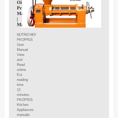
Oil
Press
Manual
|
ManualsLib
NUTRICHEF
PKOPR15
User
Manual
View
and
Read
online.
Est.
reading
time
12
minutes.
PKOPR15
Kitchen
Appliances
manuals