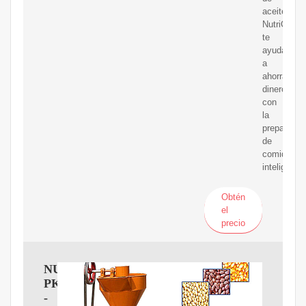
aceite
NutriChef
te
ayudará
a
ahorrar
dinero
con
la
preparació
de
comida
inteligente.
Obtén
el
precio
NUTRICHEF
PKOPR15
-