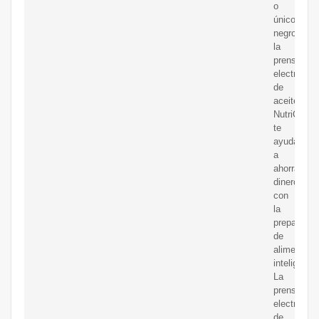
o
único,
negro/crom
la
prensa
electrónica
de
aceite
NutriChef
te
ayudará
a
ahorrar
dinero
con
la
preparació
de
alimentos
inteligente
La
prensa
electrónica
de