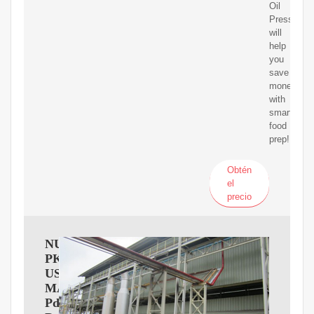
Oil
Press
will
help
you
save
money
with
smart
food
prep!
Obtén
el
precio
NUTRICHEF
PKOPR15
USER
MANUAL
Pdf