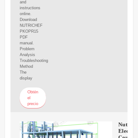
and
instructions
online.
Download
NUTRICHEF
PKOPR15
PDF
manual.
Problem
Analysis
Troubleshooting
Method
The
display
Obtén
el
precio
NutriC
Electro
Counte