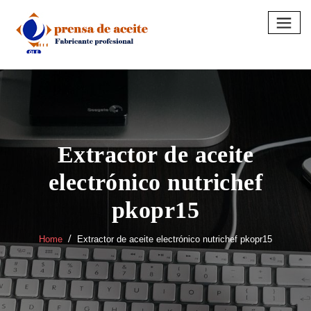
Skip
to
content
Extractor de aceite
electrónico nutrichef
pkopr15
Home
Extractor de aceite electrónico nutrichef pkopr15