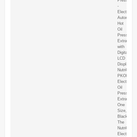
Press
-
Electric
Automatic
Hot
Oil
Press
Extractor
with
Digital
LCD
Display
NutriChef
PKOPR15
Electronic
Oil
Pressing
Extractor,
One
Size,
Black/Chr
The
NutriChef
Electronic