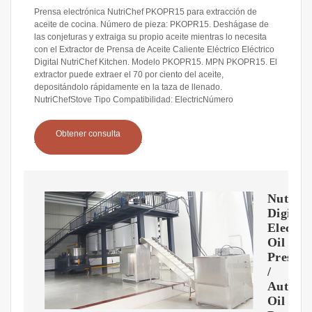
Prensa electrónica NutriChef PKOPR15 para extracción de
aceite de cocina. Número de pieza: PKOPR15. Deshágase de
las conjeturas y extraiga su propio aceite mientras lo necesita
con el Extractor de Prensa de Aceite Caliente Eléctrico Eléctrico
Digital NutriChef Kitchen. Modelo PKOPR15. MPN PKOPR15. El
extractor puede extraer el 70 por ciento del aceite,
depositándolo rápidamente en la taza de llenado.
NutriChefStove Tipo Compatibilidad: ElectricNúmero
Obtener consulta
NutriC
Digital
Electro
Oil
Press
/
Automa
Oil