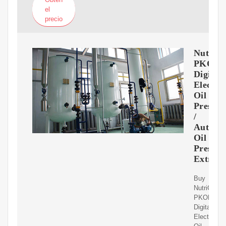
el
precio
NutriC
PKOPR
Digital
Electro
Oil
Press
/
Automa
Oil
Pressin
Extract
Buy
NutriChef
PKOPR15
Digital
Electronic