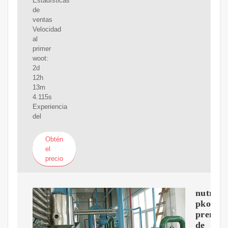
Estadísticas
de
ventas
Velocidad
al
primer
woot:
2d
12h
13m
4.115s
Experiencia
del
Obtén
el
precio
nutrich
pkopr1
prensa
de