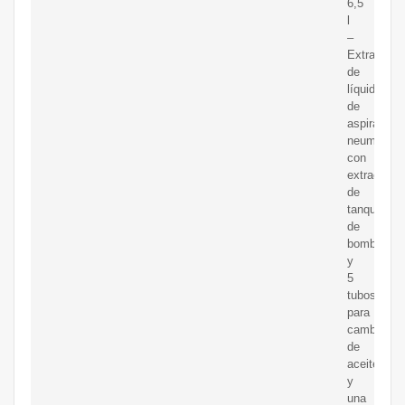
6,5
l
–
Extractor
de
líquido
de
aspiradora
neumático
con
extractor
de
tanque
de
bomba
y
5
tubos
para
cambio
de
aceite
y
una