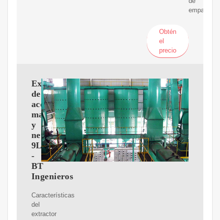
de
empaque.
Obtén
el
precio
Extractor
de
aceite
manual
y
neumático.
9L
-
BT
Ingenieros
Características
del
extractor