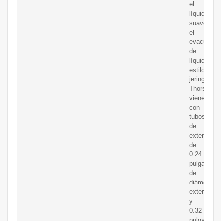
el
líquido
suavement
el
evacuador
de
líquidos
estilo
jeringa
Thorstone
viene
con
tubos
de
extensión
de
0.24
pulgadas
de
diámetro
exterior
y
0.32
pulgadas