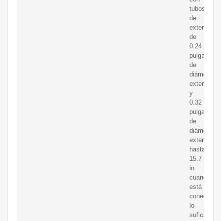
tubos
de
extensión
de
0.24
pulgadas
de
diámetro
exterior
y
0.32
pulgadas
de
diámetro
exterior,
hasta
15.7
in
cuando
está
conectado,
lo
suficiente