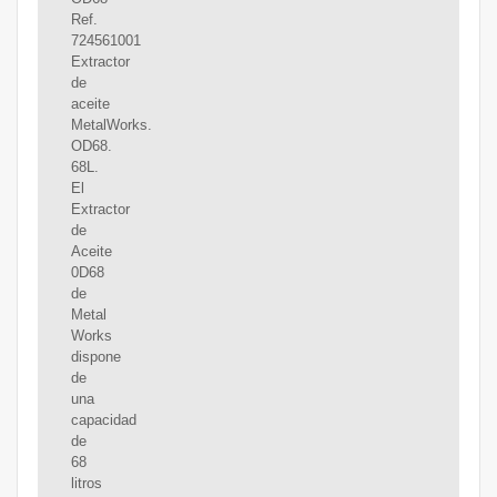
Ref.
724561001
Extractor
de
aceite
MetalWorks.
OD68.
68L.
El
Extractor
de
Aceite
0D68
de
Metal
Works
dispone
de
una
capacidad
de
68
litros