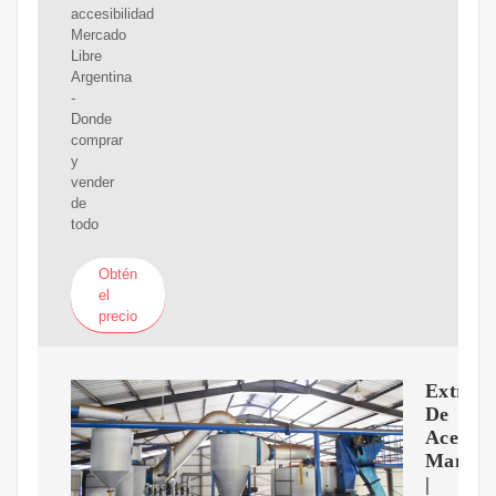
accesibilidad
Mercado
Libre
Argentina
-
Donde
comprar
y
vender
de
todo
Obtén
el
precio
Extract
De
Aceite
Manual
|