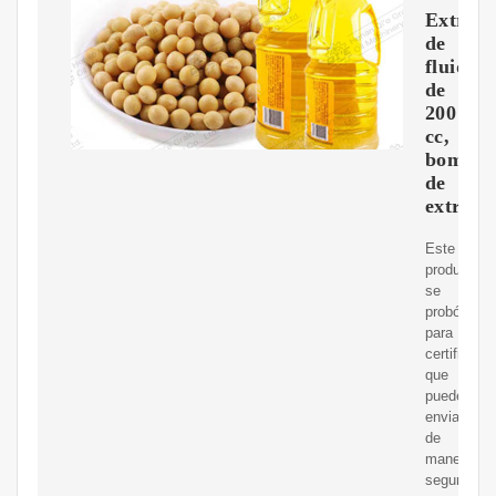
Extract
de
fluidos
de
200
cc,
bomba
de
extracc
Este
producto
se
probó
para
certificar
que
puede
enviarse
de
manera
segura