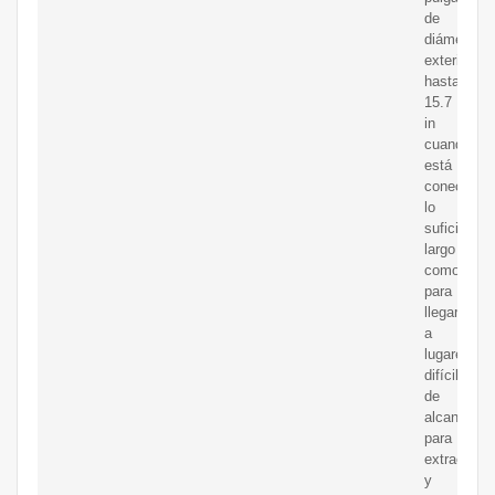
de
diámetro
exterior,
hasta
15.7
in
cuando
está
conectado,
lo
suficiente
largo
como
para
llegar
a
lugares
difíciles
de
alcanzar
para
extraer
y