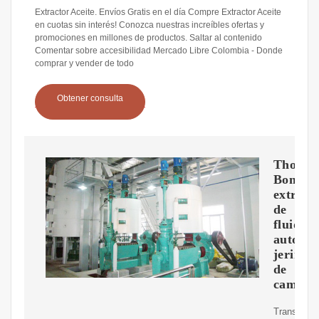
Extractor Aceite. Envíos Gratis en el día Compre Extractor Aceite
en cuotas sin interés! Conozca nuestras increíbles ofertas y
promociones en millones de productos. Saltar al contenido
Comentar sobre accesibilidad Mercado Libre Colombia - Donde
comprar y vender de todo
Obtener consulta
Thorst
Bomba
extract
de
fluidos
automot
jeringa
de
cambio
Transfiere