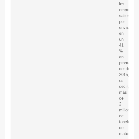
los
empaques
salientes
por
envío
en
un
41
%
en
promedio
desde
2015,
es
decir,
más
de
2
millones
de
toneladas
de
material