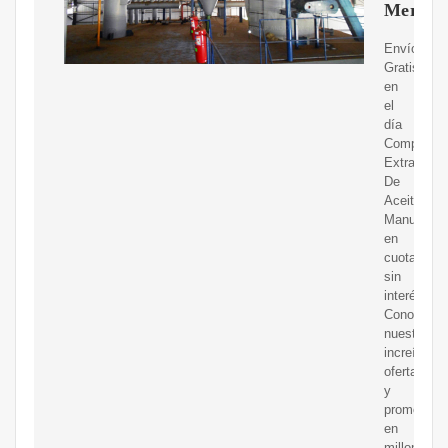
Mercad
Envíos
Gratis
en
el
día
Compre
Extractor
De
Aceite
Manual
en
cuotas
sin
interés!
Conozca
nuestras
increíbles
ofertas
y
promocion
en
millones