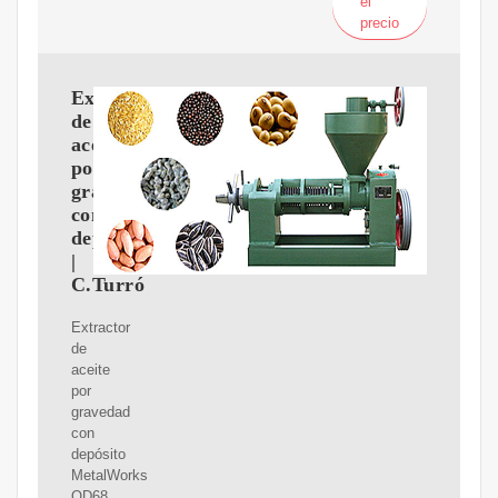
el
precio
Extractor
de
aceite
por
gravedad
con
depósito
|
C.Turró
Extractor
de
aceite
por
gravedad
con
depósito
MetalWorks
OD68