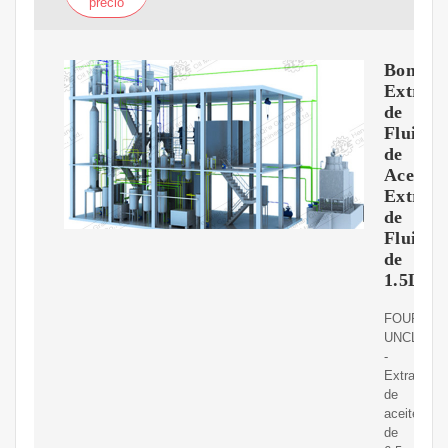
precio
Bomba
Extract
de
Fluidos
de
Aceite,
Extract
de
Fluidos
de
1.5L
FOUR
UNCLES
-
Extractor
de
aceite
de