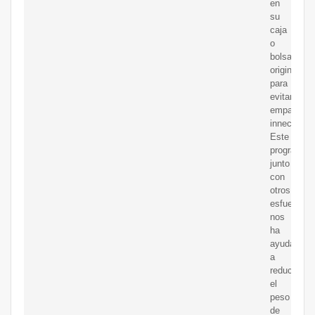
en
su
caja
o
bolsa
original
para
evitar
empaques
innecesari
Este
programa,
junto
con
otros
esfuerzos,
nos
ha
ayudado
a
reducir
el
peso
de