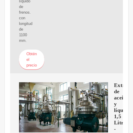
líquido
de
frenos.
con
longitud
de
1100
mm.
Obtén
el
precio
Extract
de
aceite
y
líquidos
1,5
Litros
-