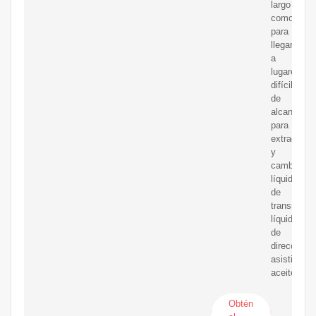
largo
como
para
llegar
a
lugares
difíciles
de
alcanzar
para
extraer
y
cambiar
líquido
de
transmisió
líquido
de
dirección
asistida,
aceite
Obtén