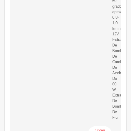
60
grados):
aprox.
0,8-
1,0
l/min.
12V
Extractor
De
Bomba
De
Cambio
De
Aceite
De
60
W,
Extractor
De
Bomba
De
Flu
Obtén