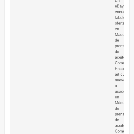
En
eBay
encuentras
fabulosas
ofertas
en
Máquinas
de
prensa
de
aceite
Comercial.
Encontrará
artículos
nuevos
o
usados
en
Máquinas
de
prensa
de
aceite
Comercial