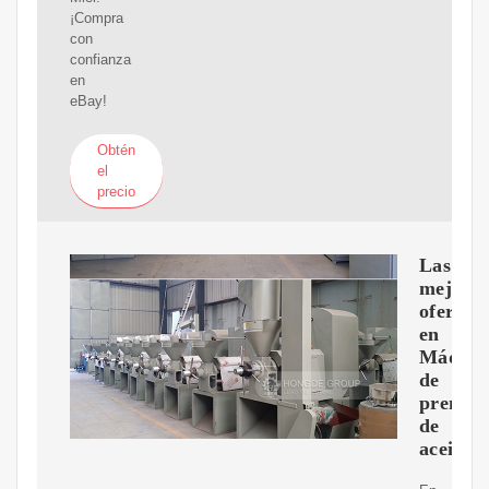
¡Compra
con
confianza
en
eBay!
Obtén
el
precio
Las
mejore
ofertas
en
Máquin
de
prensa
de
aceite