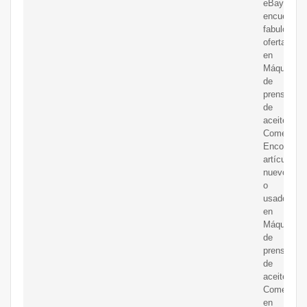
eBay
encuentras
fabulosas
ofertas
en
Máquinas
de
prensa
de
aceite
Comercial.
Encontrará
artículos
nuevos
o
usados
en
Máquinas
de
prensa
de
aceite
Comercial
en