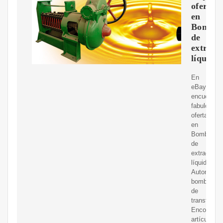
ofertas
en
Bomba
de
extracc
líquido
En
eBay
encuentras
fabulosas
ofertas
en
Bomba
de
extracción
líquido
Automotriz
bombas
de
transferenc
Encontrará
artículos