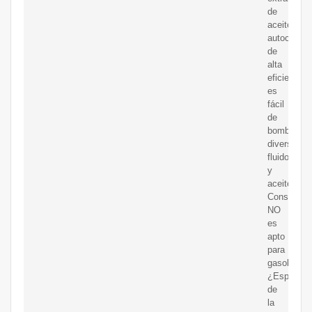
de
aceite
autoceban
de
alta
eficiencia
es
fácil
de
bombear
diversos
fluidos
y
aceites.
Consejos:
NO
es
apto
para
gasolina.
¿Especific
de
la