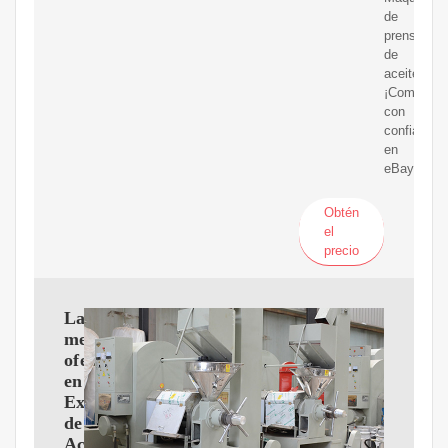
de
prensa
de
aceite.
¡Compra
con
confianza
en
eBay!
Obtén
el
precio
Las
mejores
ofertas
en
Extractores
de
Aceite