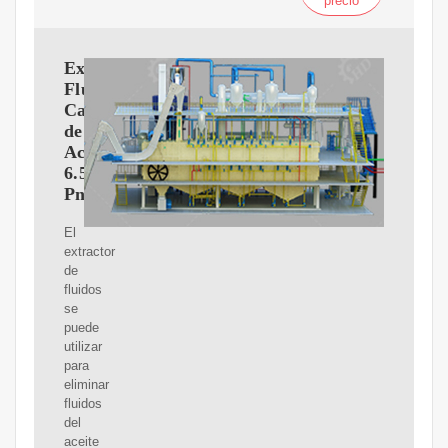
precio
Extractor
Fluidos
Cambiador
de
Aceite
6.5L
Pneumatico
El
extractor
de
fluidos
se
puede
utilizar
para
eliminar
fluidos
del
aceite