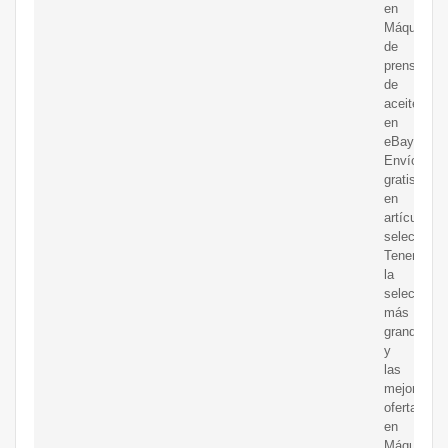
en
Máquina
de
prensa
de
aceite
en
eBay.
Envío
gratis
en
artículos
selecciona
Tenemos
la
selección
más
grande
y
las
mejores
ofertas
en
Máquina