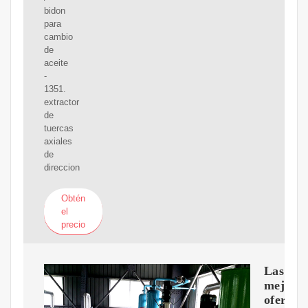
bidon
para
cambio
de
aceite
-
1351.
extractor
de
tuercas
axiales
de
direccion
Obtén
el
precio
Las
mejore
ofertas