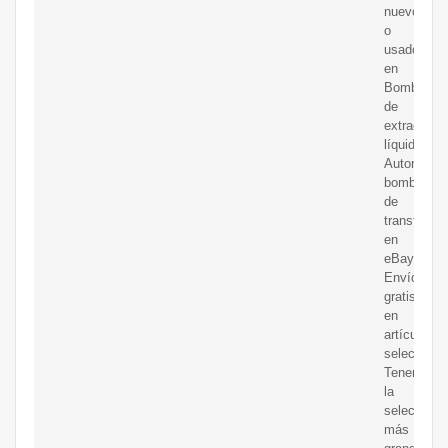
nuevos
o
usados
en
Bomba
de
extracción
líquido
Automotriz
bombas
de
transferenc
en
eBay.
Envío
gratis
en
artículos
selecciona
Tenemos
la
selección
más