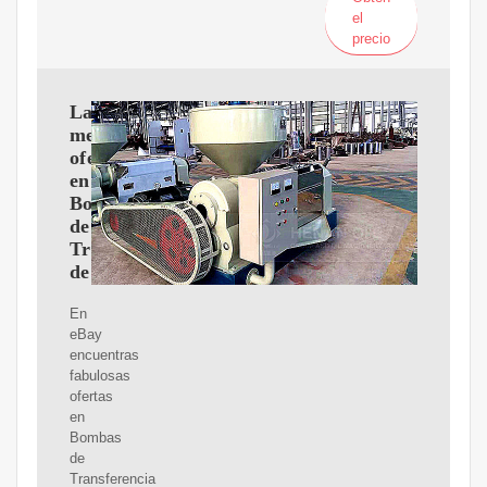
el
precio
Las
mejores
ofertas
en
Bombas
de
Transferencia
de
En
eBay
encuentras
fabulosas
ofertas
en
Bombas
de
Transferencia