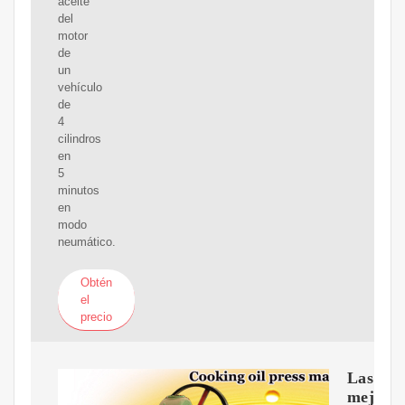
aceite
del
motor
de
un
vehículo
de
4
cilindros
en
5
minutos
en
modo
neumático.
Obtén
el
precio
Las
mejore