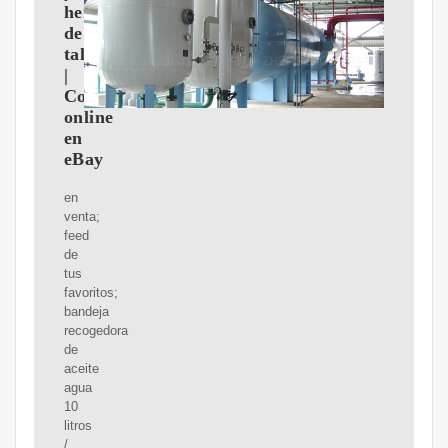
herramientas
de
taller
|
Compra
online
en
eBay
en
venta;
feed
de
tus
favoritos;
bandeja
recogedora
de
aceite
agua
10
litros
/