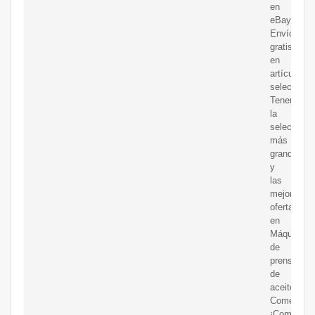
en
eBay.
Envío
gratis
en
artículos
selecciona
Tenemos
la
selección
más
grande
y
las
mejores
ofertas
en
Máquinas
de
prensa
de
aceite
Comercial.
¡Compra