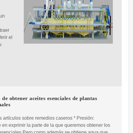
 un
traer
erir el
u
de obtener aceites esenciales de plantas
nales
s artículos sobre remedios caseros * Presión:
 en exprimir la parte de la que queremos obtener los
 esenciales.Pero como además se obtiene agua que