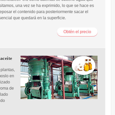
itamos, una vez se ha exprimido, lo que se hace es
reposar el contenido para posteriormente sacar el
sencial que quedará en la superficie.
Obtén el precio
aceite
 plantas,
moslo en
lizado
aroma de
ilado
udo