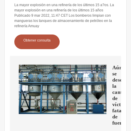
La mayor explosión en una refinería de los últimos 15 a?os. La
mayor explosión en una refinería de los últimos 15 años
Publicado 9 mar 2022, 11:47 CET Los bomberos limpian con
mangueras los tanques de almacenamiento de petróleo en la
refinería Amuay
Obtener consulta
Aún
se
descono
la
cantida
de
víctima
fatales
de
fuerte