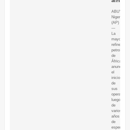
áfrica
ABUYA,
Nigeria
(AP)
—
La
mayor
refinería
petrolera
de
África
anunció
el
inicio
de
sus
operacione
luego
de
varios
años
de
espera