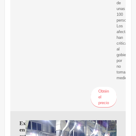
de
unas
100
personas.
Los
afectados
han
criticado
al
gobierno
por
no
tomar
medidas
Obtén
el
precio
Explosión
en