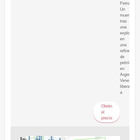
Petrobras.
Un
muerto
tras
una
explosión
en
una
refinería
de
petróleo
en
Argentina
Venezuela
libera
a
Obtén
el
precio
Incendio