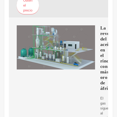
Obtén
el
precio
La
revoluc
del
aceite
en
el
rincón
con
más
oro
de
áfrica
El
gas
sigue
al