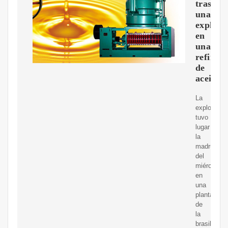
tras
una
explosi
en
una
refinerí
de
aceite
La
explosión
tuvo
lugar
la
madrugada
del
miércoles
en
una
planta
de
la
brasileña