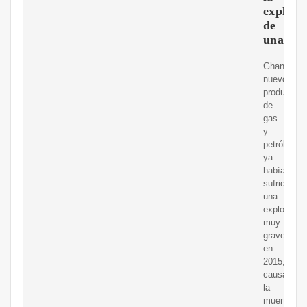
explosi
de
una
Ghana,
nuevo
productor
de
gas
y
petróleo,
ya
había
sufrido
una
explosión
muy
grave
en
2015,
causando
la
muerte