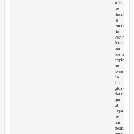
Aún
se
desconoce
la
cantidad
de
víctimas
fatales
por
fuerte
explosión
en
Ghana.
La
Policía
ghanesa
detalló
que
al
lugar
se
han
desplazad
agentes