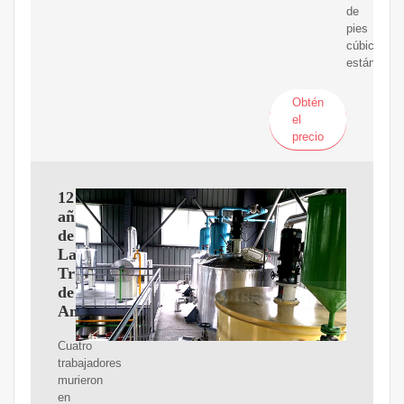
de
pies
cúbicos
estándar.
Obtén
el
precio
12
años
de
La
Tragedia
de
Amuay
Cuatro
trabajadores
murieron
en