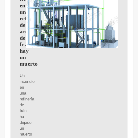
en
una
refinería
de
aceite
de
Irán:
hay
un
muerto
Un
incendio
en
una
refinería
de
Irán
ha
dejado
un
muerto