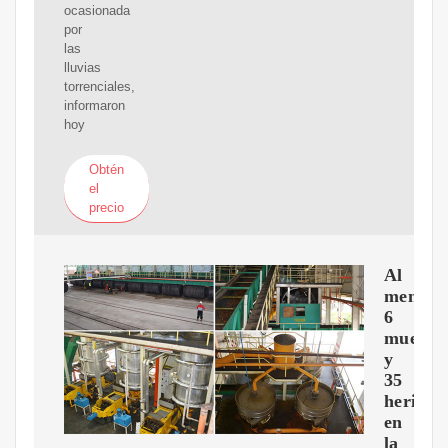
ocasionada
por
las
lluvias
torrenciales,
informaron
hoy
Obtén
el
precio
Al
menos
6
muerto
y
35
heridos
en
la