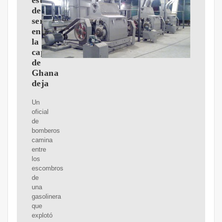
estación
de
servicio
en
la
capital
de
Ghana
deja
Un
oficial
de
bomberos
camina
entre
los
escombros
de
una
gasolinera
que
explotó