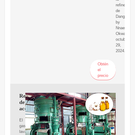
refinería
de
Dangote.
by
Nnaemeka
Okwara.
octubre
29,
2024.
Obtén
el
precio
Refinería
de
aceite
El
gas
lavado