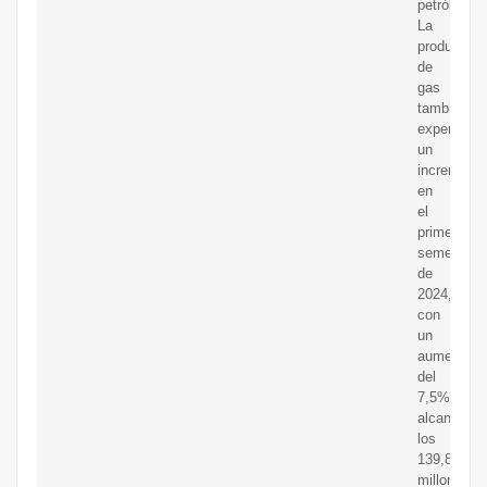
petróleo.
La
producción
de
gas
también
experimen
un
incremento
en
el
primer
semestre
de
2024,
con
un
aumento
del
7,5%,
alcanzand
los
139,86
millones