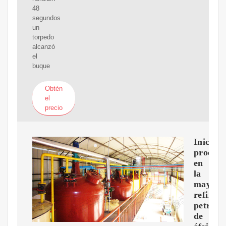
48
segundos
un
torpedo
alcanzó
el
buque
Obtén
el
precio
Inicia
producc
en
la
mayor
refinerí
petrole
de