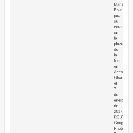
Mahamudu
Bawumia,
jura
su
cargo
en
la
plaza
de
la
Independe
en
Accra,
Ghana,
el
7
de
enero
de
2017.
REUTERS/
Gnago/File
Photo