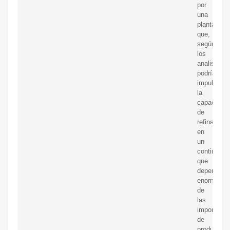
por
una
planta
que,
según
los
analistas,
podría
impulsar
la
capacidad
de
refinamien
en
un
continente
que
dependient
enormeme
de
las
importacio
de
productos