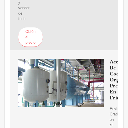
y
vender
de
todo
Obtén
el
precio
Aceite
De
Coco
Organi
Prensa
En
Frio
Envíos
Gratis
en
el