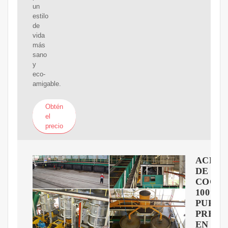
un
estilo
de
vida
más
sano
y
eco-
amigable.
Obtén
el
precio
ACEIT
DE
COCO
100%
PURO
PREN
EN