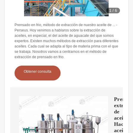
1
/
6
Prensado en frio, método de extracción de nuestro aceite de ... -
Perseus. Hoy venimos a hablaros sobre la extracción de
aceites, en especial, el del aceite de aguacate del que somos
expertos. Existen muchos métodos de extracción para diferentes
aceites. Cada cual se adapta al tipo de materia prima con el que
se trabaja. Nosotros vamos a centrarnos en el método de
extracción de prensado en frio.
Obtener consulta
Prensa
extract
de
aceite
Hacer
aceite