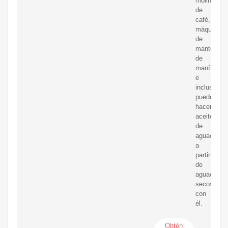
molinillo
de
café,
máquina
de
mantequill
de
maní
e
incluso
puede
hacer
aceite
de
aguacate
a
partir
de
aguacates
secos
con
él.
Obtén