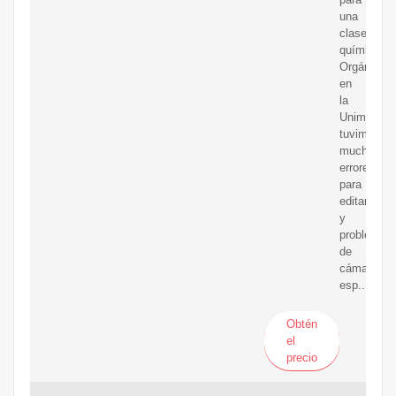
una
clase
química
Orgánica
en
la
Unimagdal
tuvimos
muchos
errores
para
editar
y
problemas
de
cámara,
esp...
Obtén
el
precio