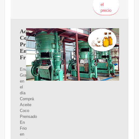
el
precio
Aceite
Coco
Prensado
En
Frio
Envíos
Gratis
en
el
día
Comprá
Aceite
Coco
Prensado
En
Frio
en