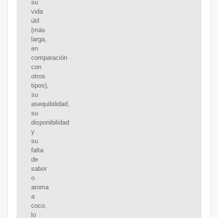
su
vida
útil
(más
larga,
en
comparación
con
otros
tipos),
su
asequibilidad,
su
disponibilidad
y
su
falta
de
sabor
o
aroma
a
coco,
lo