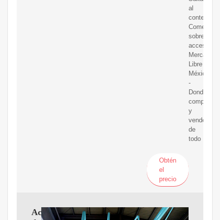
al
contenido
Comentar
sobre
accesibilid
Mercado
Libre
México
-
Donde
comprar
y
vender
de
todo
Obtén
el
precio
Aceite