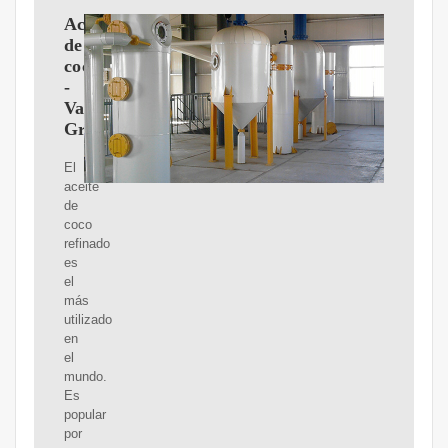
Aceite
de
coco
-
Varesco
Group
El
aceite
de
coco
refinado
es
el
más
utilizado
en
el
mundo.
Es
popular
por