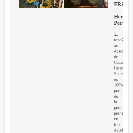
FRíO
-
Henka
Peru
11
rese?
as
Aceite
de
Coco
Henka
Science
es
100%
puro
de
la
primera
prensada
en
frío.
Ayuda