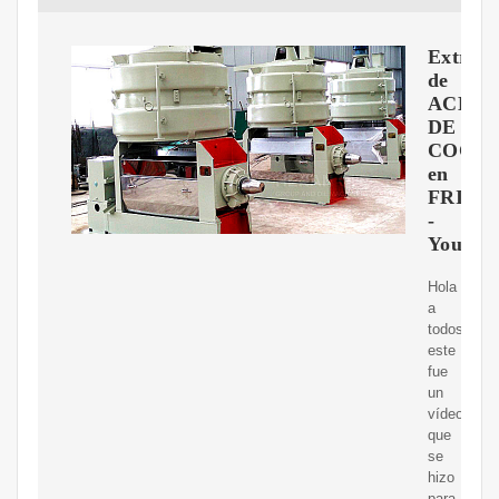
Extracc
de
ACEIT
DE
COCO
en
FRIó
-
YouTub
Hola
a
todos,
este
fue
un
vídeo
que
se
hizo
para