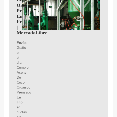
Organico
Prensado
En
Frio
|
MercadoLibre
Envíos
Gratis
en
el
día
Compre
Aceite
De
Coco
Organico
Prensado
En
Frio
en
cuotas