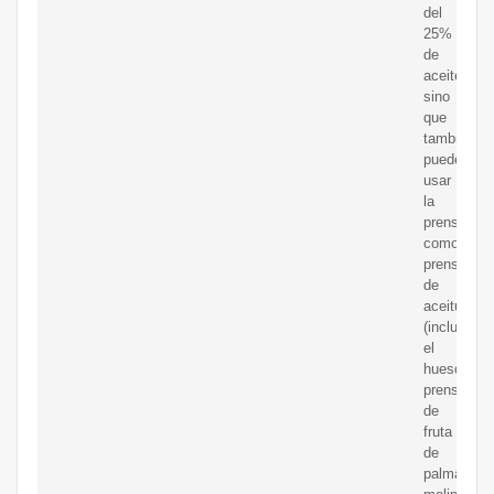
del
25%
de
aceite,
sino
que
también
puede
usar
la
prensa
como
prensa
de
aceitunas
(incluido
el
hueso),
prensa
de
fruta
de
palma,