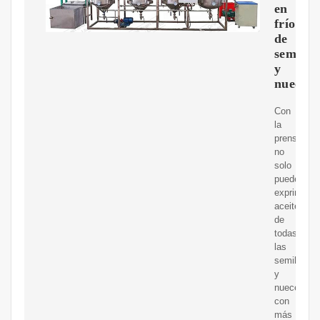
en
frío
de
semilla
y
nueces
Con
la
prensa
no
solo
puede
exprimir
aceite
de
todas
las
semillas
y
nueces
con
más