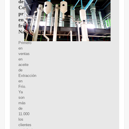
de
Coco
prensado
en
frío
NaturaleBio
Primero
en
ventas
en
aceite
de
Extracción
en
Frío.
Ya
son
más
de
11.000
los
clientes