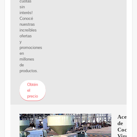
cuotas
sin
interés!
Conocé
nuestras
increíbles
ofertas
y
promociones
en
millones
de
productos.
Obtén
el
precio
Aceite
de
Coco
Virgen