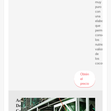
muy
puro
con
una
elaboració
que
permite
conservar
los
nutrientes
valiosos
de
los
cocos
Obtén
el
precio
Aceite
De
Coco