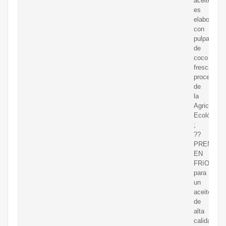
aceite
es
elaborado
con
pulpa
de
coco
fresca
procedente
de
la
Agricultura
Ecológica
;
??
PRENSAD
EN
FRíO
para
un
aceite
de
alta
calidad