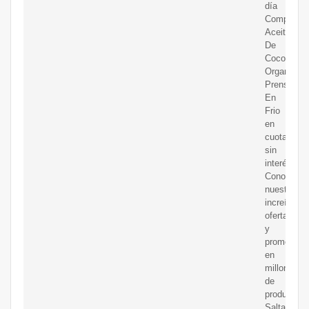
día
Compre
Aceite
De
Coco
Organico
Prensado
En
Frio
en
cuotas
sin
interés!
Conozca
nuestras
increíbles
ofertas
y
promocion
en
millones
de
productos.
Saltar