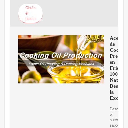
Obtén
el
precio
Aceite
de
Coco
Prensa
en
Frío
100%
Natural
Descub
la
Excelen
Descubre
el
auténtico
sabor