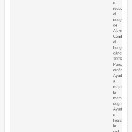
a
reducir
el
riesgo
de
Alzheimer.
Combate
el
hongo
cándida.
100%
Puro,
orgánico.
Ayuda
a
mejorar
la
memoría
cognitiva.
Ayuda
a
hidratar
la
piel.