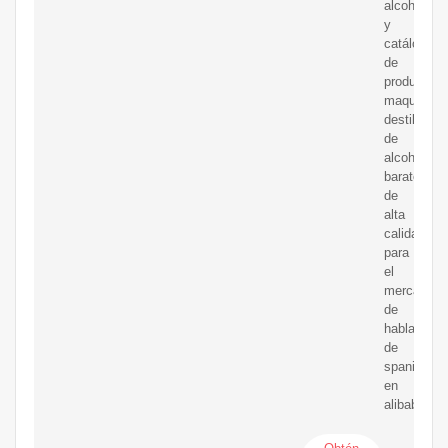
alcohol
y
catálogo
de
productos
maquina
destiladora
de
alcohol
baratos
de
alta
calidad
para
el
mercado
de
hablantes
de
spanish
en
alibaba.co