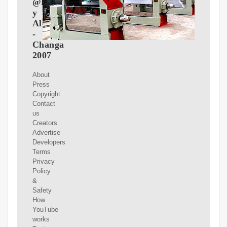
@ByakkoDj
y
AlejandroDj
-
Changa
2007
About
Press
Copyright
Contact
us
Creators
Advertise
Developers
Terms
Privacy
Policy
&
Safety
How
YouTube
works