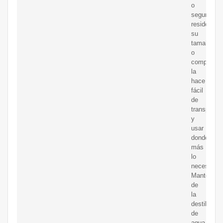
o
segundas
residencia
su
tama?
o
compacto
la
hace
fácil
de
transportar
y
usar
donde
más
lo
necesites.
Mantenimi
de
la
destiladora
de
agua