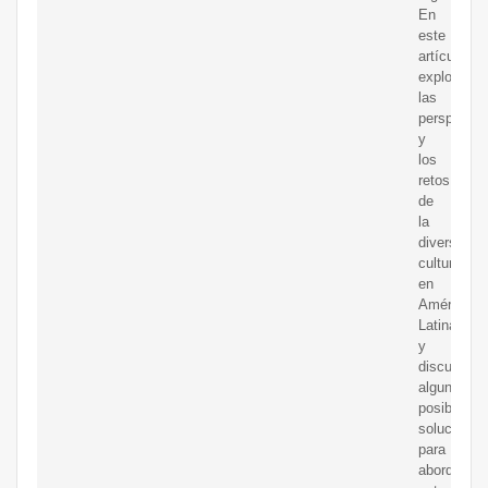
En
este
artículo,
explorare
las
perspectiv
y
los
retos
de
la
diversidad
cultural
en
América
Latina,
y
discutirem
algunas
posibles
soluciones
para
abordar