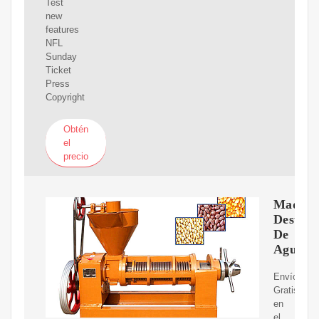
Test
new
features
NFL
Sunday
Ticket
Press
Copyright
Obtén
el
precio
Maquin
Destila
De
Agua
Envíos
Gratis
en
el