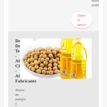
estos
problemas.
Obtén
el
precio
Destiladora
De
Tequila
-
ACE-
CHN.MX
-
ACE
Fabricante
Ahorro
de
energía
y