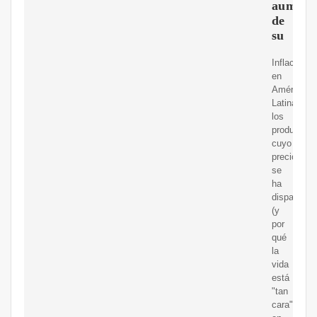
aument
de
su
Inflación
en
América
Latina:
los
productos
cuyo
precio
se
ha
disparado
(y
por
qué
la
vida
está
"tan
cara"