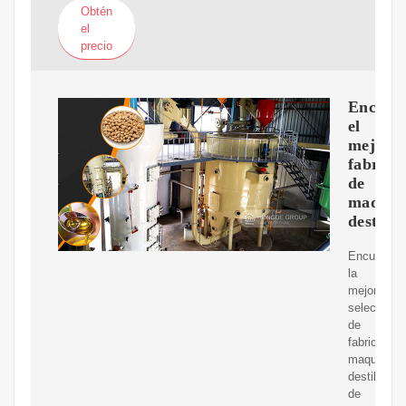
Obtén
el
precio
Encuen
el
mejor
fabrica
de
maquin
destila
Encuentre
la
mejor
selección
de
fabricantes
maquina
destiladora
de