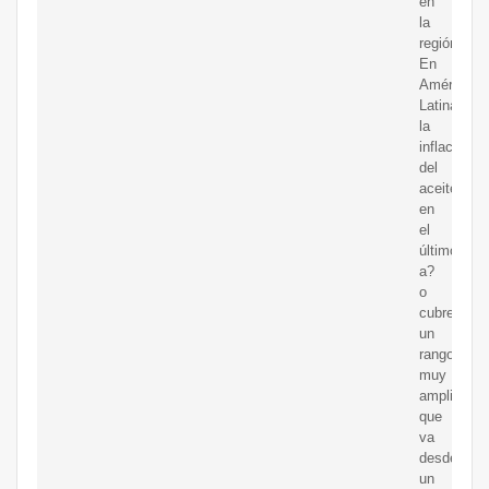
en
la
región)
En
América
Latina
la
inflación
del
aceite
en
el
último
a?
o
cubre
un
rango
muy
amplio
que
va
desde
un