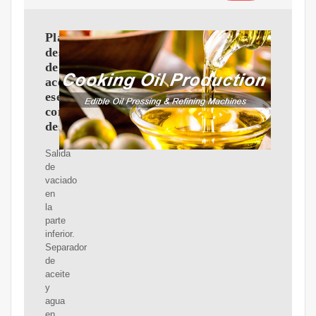
Planta
destiladora
de
aceites
esenciales
con
destilador
Salida
de
vaciado
en
la
parte
inferior.
Separador
de
aceite
y
agua
en