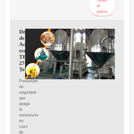
Obtén
el
precio
Destilador
de
Aceites
esenciales
TE-
2761/20
Tecnal
Presostato
de
seguridad
que
apaga
la
resistencia
en
caso
de