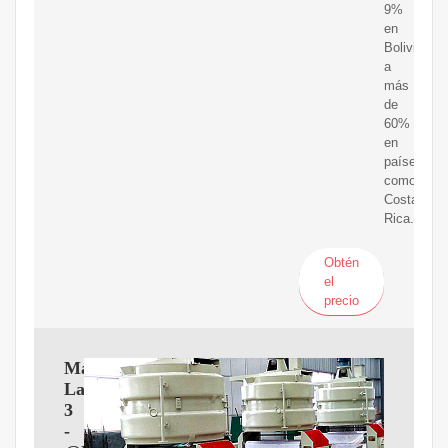
9%
en
Bolivia,
a
más
de
60%
en
países
como
Costa
Rica.
Obtén
el
precio
Maquina
Latina
3
-