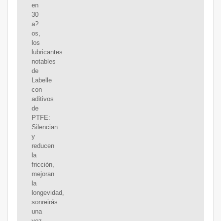
en
30
a?
os,
los
lubricantes
notables
de
Labelle
con
aditivos
de
PTFE:
Silencian
y
reducen
la
fricción,
mejoran
la
longevidad,
sonreirás
una
vez