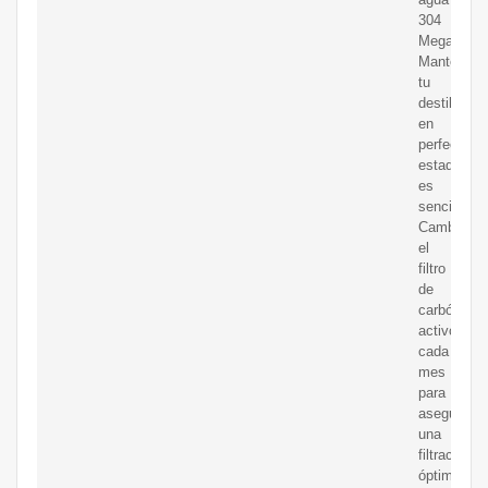
304
Megahome
Mantener
tu
destiladora
en
perfecto
estado
es
sencillo:
Cambia
el
filtro
de
carbón
activo
cada
mes
para
asegurar
una
filtración
óptima.