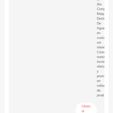
día
Comprá
Maquina
Destilador
De
Agua
en
cuotas
sin
interés!
Conocé
nuestras
increíbles
ofertas
y
promocion
en
millones
de
productos.
Obtén
el