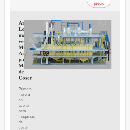
precio
Amazon
Los
más
vendidos:
Mejor
Aceite
para
Máquina
de
Coser
Primera
mejora
en
aceite
para
máquinas
de
coser