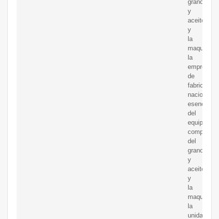
grano
y
aceite
y
la
maquinaria
la
empresa
de
fabricación
nacional
esencial
del
equipo
completo
del
grano
y
aceite
y
la
maquinaria
la
unidad