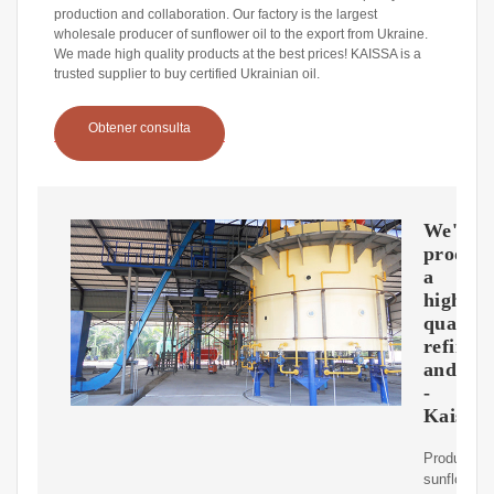
production and collaboration. Our factory is the largest
wholesale producer of sunflower oil to the export from Ukraine.
We made high quality products at the best prices! KAISSA is a
trusted supplier to buy certified Ukrainian oil.
Obtener consulta
We're
produc
a
high
quality
refined
and
-
Kaissa
Produced
sunflower