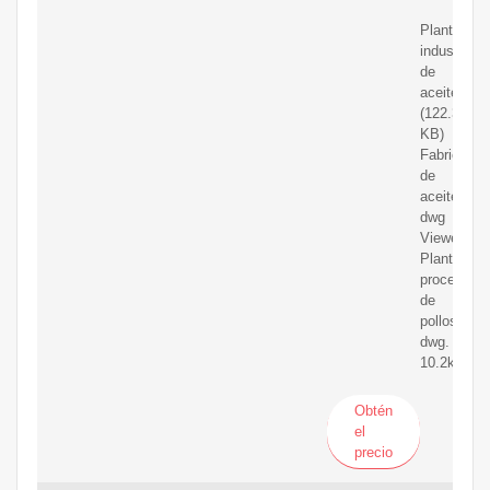
Planta
industrial
de
aceite.
(122.33
KB)
Fabrica
de
aceite
dwg
Viewer
Planta
procesado
de
pollos.
dwg.
10.2k.
Obtén
el
precio