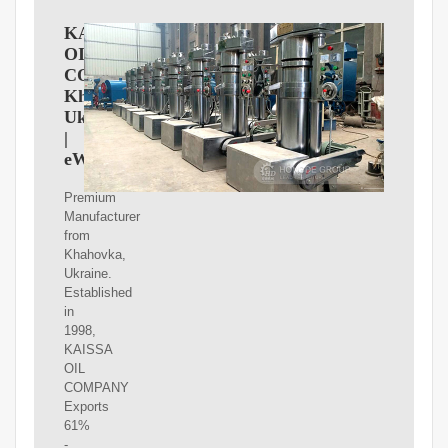
KAISSA
OIL
COMPANY,
Khahovka,
Ukraine
|
eWorldTrade.com
Premium
Manufacturer
from
Khahovka,
Ukraine.
Established
in
1998,
KAISSA
OIL
COMPANY
Exports
61%
-