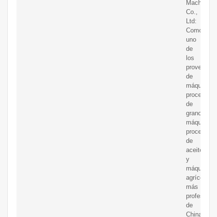
Machinery
Co.,
Ltd:
Como
uno
de
los
proveedor
de
máquinas
procesado
de
granos,
máquinas
procesado
de
aceite
y
máquinas
agrícolas
más
profesiona
de
China,