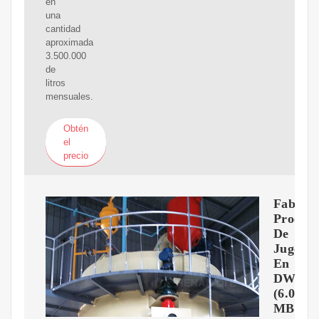
en
una
cantidad
aproximada
3.500.000
de
litros
mensuales.
Obtén
el
precio
Fabrica
Proces
De
Jugos
En
DWG
(6.08
MB)