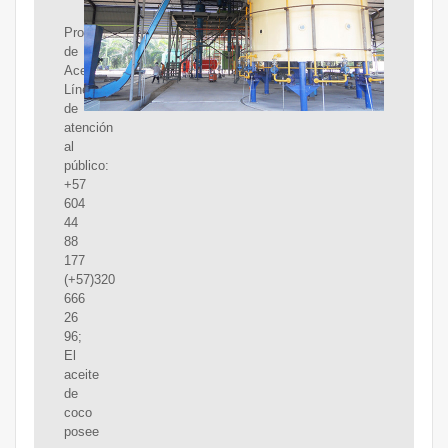
Procesadora
de
Aceites.
Líneas
de
atención
al
público:
+57
604
44
88
177
(+57)320
666
26
96;
El
aceite
de
coco
posee