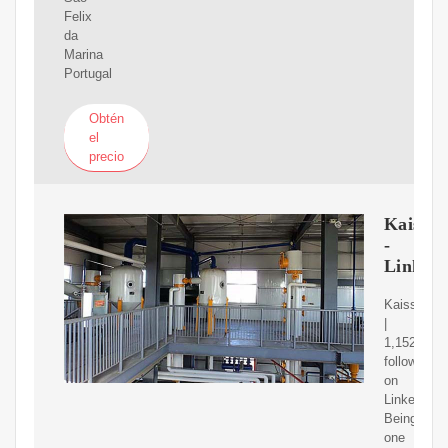
Felix
da
Marina
Portugal
Obtén
el
precio
Kaissao
-
Linked
Kaissaoil
|
1,152
followers
on
LinkedIn.
Being
one