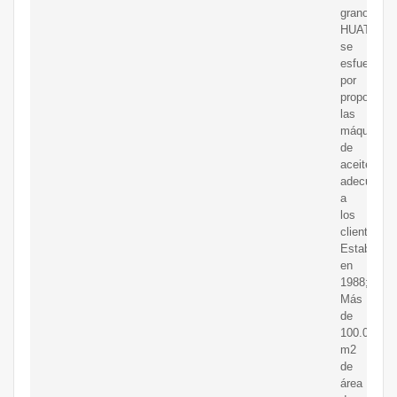
grano,
HUATAI
se
esfuerza
por
proporcion
las
máquinas
de
aceite
adecuadas
a
los
clientes.
Establecid
en
1988;
Más
de
100.000
m2
de
área