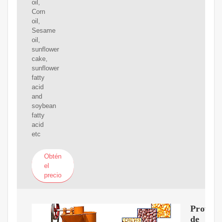
oil,
Corn
oil,
Sesame
oil,
sunflower
cake,
sunflower
fatty
acid
and
soybean
fatty
acid
etc
Obtén
el
precio
Provee
de