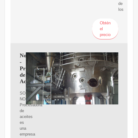
de
los
Obtén
el
precio
Nosotros
-
Procesadora
de
Aceites
SOBRE
NOSOTROS
Procesadora
de
aceites
es
una
empresa