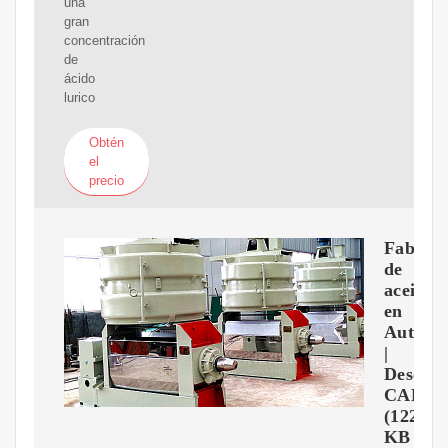
una
gran
concentración
de
ácido
lurico
Obtén
el
precio
Fabrica
de
aceite
en
AutoC
|
Descar
CAD
(122.33
KB