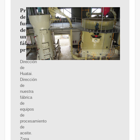
Proyecto
de
funcionamiento
de
una
fábrica
procesadora
Dirección
de
Huatai.
Dirección
de
nuestra
fábrica
de
equipos
de
procesamiento
de
aceite.
Zona