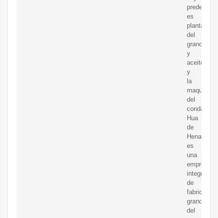
predecesor
es
planta
del
grano
y
aceite
y
la
maquinaria
del
condado
Hua
de
Henan,
es
una
empresa
integrada
de
fabricación
grande
del