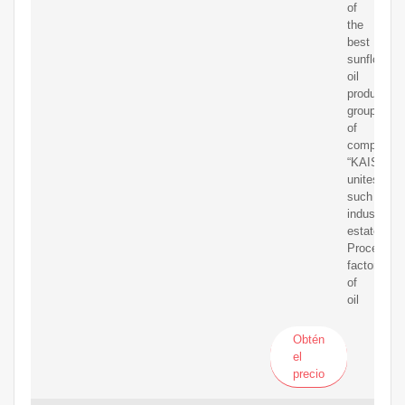
of
the
best
sunflower
oil
producer,
group
of
companies
“KAISSA”,
unites
such
industrial
estates:
Processin
factory
of
oil
Obtén
el
precio