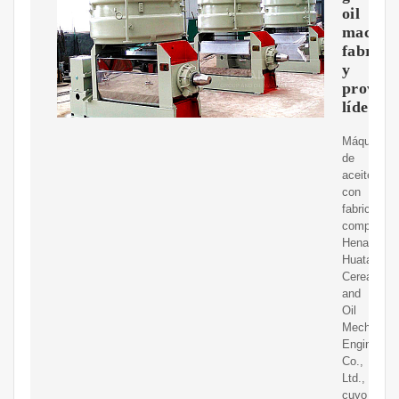
oil
machin
fabrica
y
provee
líder
Máquina
de
aceite
con
fabricación
completa.
Henan
Huatai
Cereal
and
Oil
Mechanica
Engineerin
Co.,
Ltd.,
cuyo