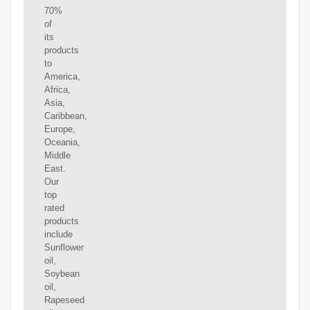
70%
of
its
products
to
America,
Africa,
Asia,
Caribbean,
Europe,
Oceania,
Middle
East.
Our
top
rated
products
include
Sunflower
oil,
Soybean
oil,
Rapeseed