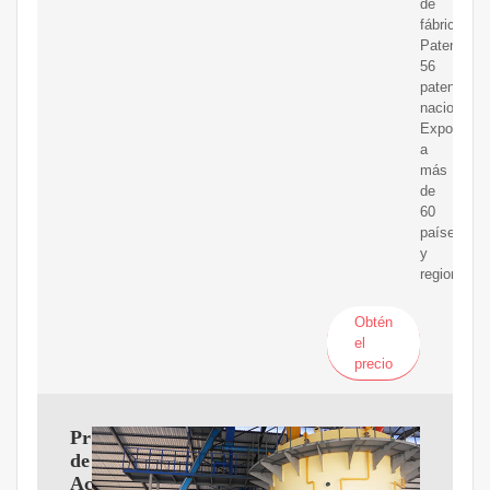
de
fábrica;
Patentado
56
patentes
nacionales
Exportado
a
más
de
60
países
y
regiones.
Obtén
el
precio
Procesadora
de
Aceites