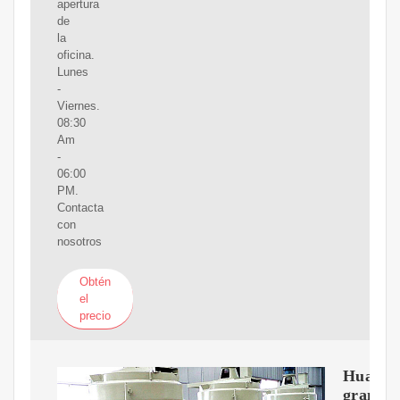
apertura
de
la
oficina.
Lunes
-
Viernes.
08:30
Am
-
06:00
PM.
Contacta
con
nosotros
Obtén
el
precio
Huatai
granar