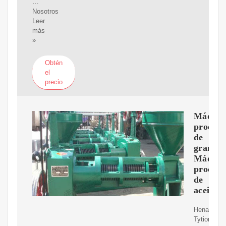
…
Nosotros
Leer
más
»
Obtén
el
precio
Máquin
procesa
de
granos,
Máquin
procesa
de
aceite
Henan
Tytion