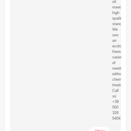
oil
meets
high
quality
standards.
We
use
an
ecologicall
friendly
variety
of
seeds
without
chemical
treatment.
Call
us
+38
050
328
5404