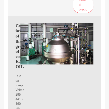
Obtén
el
precio
Contact
information
of
the
group
of
companies
KAISSA
OIL
Rua
da
Igreja
Velma
295
4410-
160
Säo