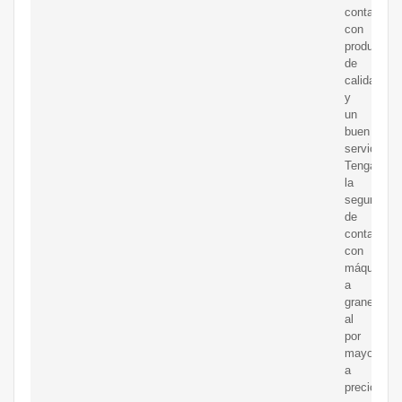
contamos
con
productos
de
calidad
y
un
buen
servicio.
Tenga
la
seguridad
de
contar
con
máquinas
a
granel
al
por
mayor
a
precios