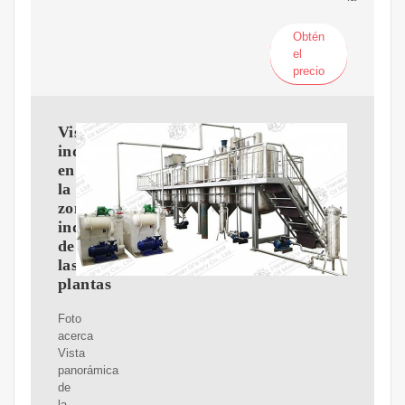
Obtén
el
precio
Vista
industrial
en
la
zona
industrial
de
las
plantas
Foto
acerca
Vista
panorámica
de
la