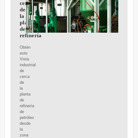
cerca
de
la
planta
de
refinería
Obtén
este
Vista
industrial
de
cerca
de
la
planta
de
refinería
de
petróleo
desde
la
zona