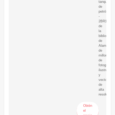
tanques
de
petróleo.
-
2BR163A
de
la
biblioteca
de
Alamy
de
millones
de
fotografías
ilustracion
y
vectores
de
alta
resolución.
Obtén
el