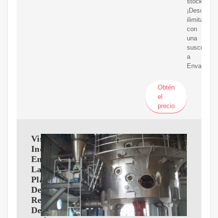
stock.
¡Descarga
ilimitadas
con
una
suscripció
a
Envato!
Obtén
el
precio
Vista
Industrial
En
La
Planta
De
Refinería
De