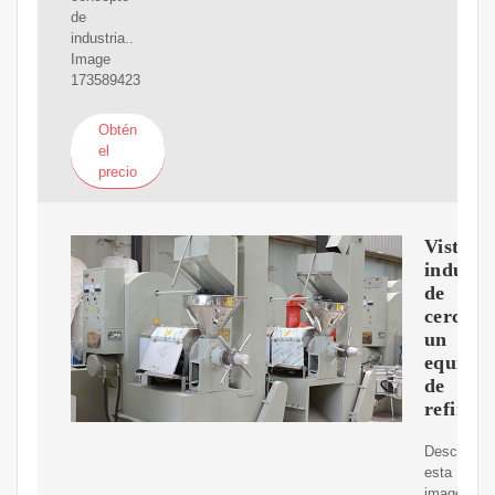
de
industria..
Image
173589423
Obtén
el
precio
Vista
industri
de
cerca,
un
equipo
de
refinac
Descargar
esta
imagen: