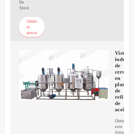
De
Stock
Obtén
el
precio
Vista
industri
de
cerca
en
planta
de
refinerí
de
aceite
Obtén
este
Vista