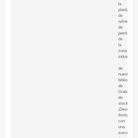
la
planta
de
refinería
de
petróleo
de
la
zona
industrial
,
de
nuestra
biblioteca
de
Grabacion
de
stock.
¡Descarga
ilimitadas
con
una
suscripció