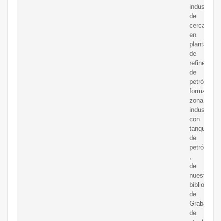
industrial
de
cerca
en
planta
de
refinería
de
petróleo
forma
zona
industrial
con
tanque
de
petróleo
,
de
nuestra
biblioteca
de
Grabacion
de