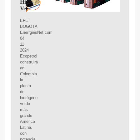
Hidrógeno
Verde
EFE
BOGOTÁ
EnerrgiesNet.com
04
11
2024
Ecopetrol
construirá
en
Colombia
la
planta
de
hidrógeno
verde
más
grande
América
Latina,
con
potencia