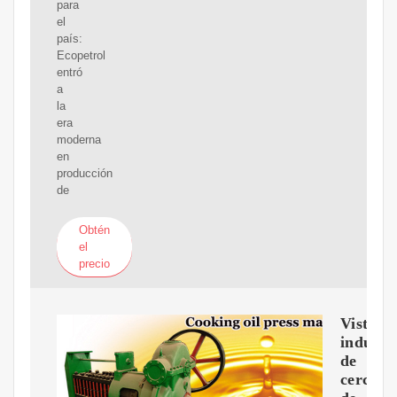
para
el
país:
Ecopetrol
entró
a
la
era
moderna
en
producción
de
Obtén
el
precio
Vista
industri
de
cerca