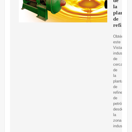
de
la
planta
de
refinerí
Obtén
este
Vista
industrial
de
cerca
de
la
planta
de
refinería
de
petróleo
desde
la
zona
industrial
,