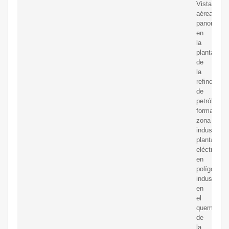
Vista
aérea
panorámic
en
la
planta
de
la
refinería
de
petróleo
forma
zona
industrial.
planta
eléctrica
en
polígono
industrial.
en
el
quemador
de
la