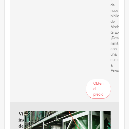
de
nuestra
biblioteca
de
Motion
Graphics.
¡Descarga
ilimitadas
con
una
suscripció
a
Envato!
Obtén
el
precio
Vista
industrial
de