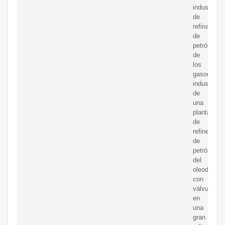
industrial
de
refinado
de
petróleo,Ci
de
los
gasoducto
industriale
de
una
planta
de
refinería
de
petróleo,De
del
oleoducto
con
válvulas
en
una
gran