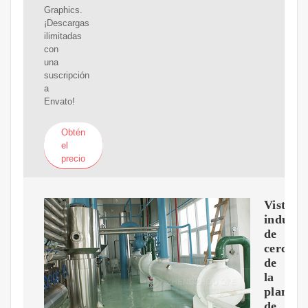
Graphics.
¡Descargas
ilimitadas
con
una
suscripción
a
Envato!
Obtén
el
precio
Vista
industri
de
cerca
de
la
planta
de