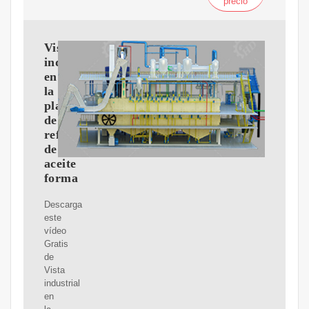
precio
Vista
industrial
en
la
planta
de
refinería
de
aceite
forma
Descarga
este
vídeo
Gratis
de
Vista
industrial
en