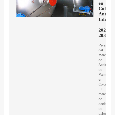
en
Colomb
Analisis
Inform
|
2025-
2034
Perspectiv
del
Mercado
de
Aceite
de
Palma
en
Colombia
El
mercado
de
aceite
de
palma