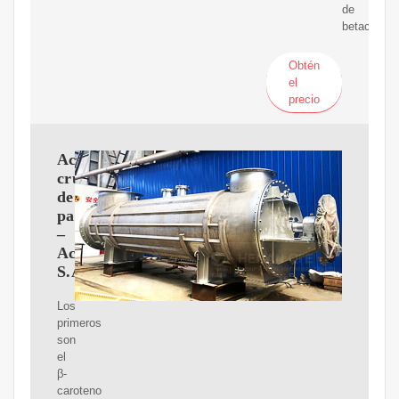
de
betacarote
Obtén
el
precio
Aceite
crudo
de
palma
–
Aceites
S.A.
Los
primeros
son
el
β-
caroteno