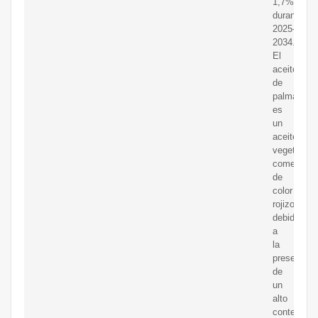
1,7%
durante
2025-
2034.
El
aceite
de
palma
es
un
aceite
vegetal
comestible
de
color
rojizo
debido
a
la
presencia
de
un
alto
contenido