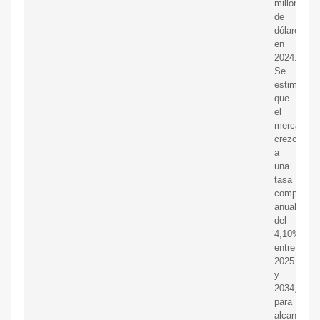
millones
de
dólares
en
2024.
Se
estima
que
el
mercado
crezca
a
una
tasa
compuesta
anual
del
4,10%
entre
2025
y
2034,
para
alcanzar