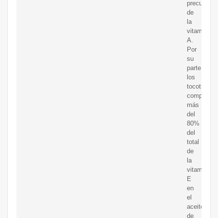
precursore
de
la
vitamina
A.
Por
su
parte,
los
tocotrienol
componen
más
del
80%
del
total
de
la
vitamina
E
en
el
aceite
de