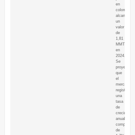
en
colombia
alcanzó
un
valor
de
1,81
MMT
en
2024.
Se
proyecta
que
el
mercado
registre
una
tasa
de
crecimient
anual
compuesta
de