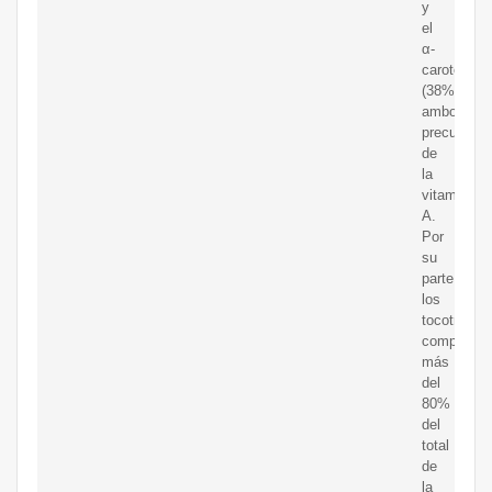
y
el
α-
caroteno
(38%),
ambos
precursore
de
la
vitamina
A.
Por
su
parte,
los
tocotrienol
componen
más
del
80%
del
total
de
la