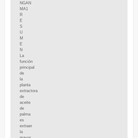
NGAN
MA1
R
E
S
U
M
E
N
La
función
principal
de
la
planta
extractora
de
aceite
de
palma
es
extraer
la
mayor