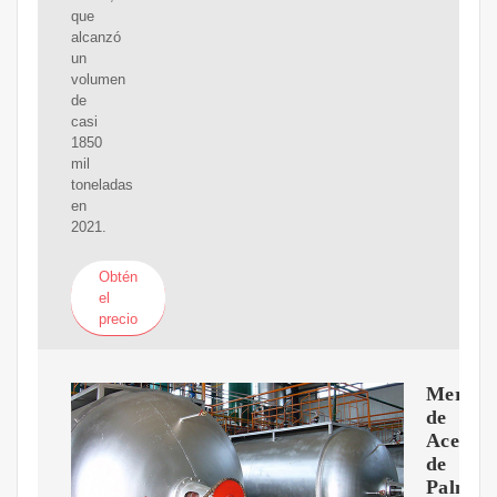
que
alcanzó
un
volumen
de
casi
1850
mil
toneladas
en
2021.
Obtén
el
precio
Mercad
de
Aceite
de
Palma