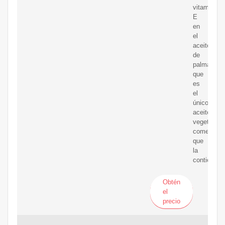
vitamina
E
en
el
aceite
de
palma,
que
es
el
único
aceite
vegetal
comestible
que
la
contiene.
Obtén
el
precio