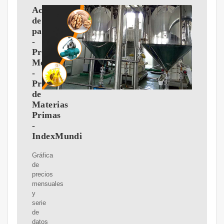
Aceite
de
palma
-
Precio
Mensual
-
Precios
de
Materias
Primas
-
IndexMundi
Gráfica
de
precios
mensuales
y
serie
de
datos