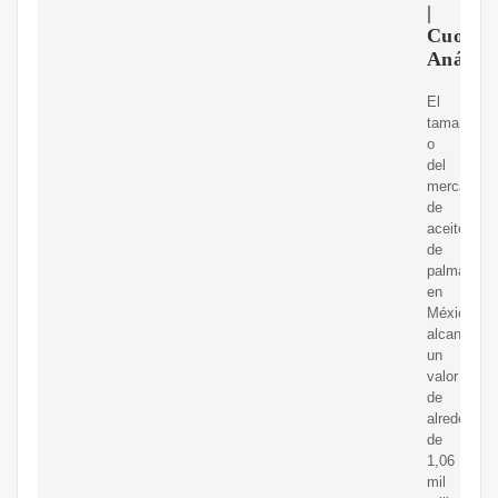
|
Cuota,
Análisi
El
tama?
o
del
mercado
de
aceite
de
palma
en
México
alcanzó
un
valor
de
alrededor
de
1,06
mil