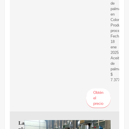
de
palma
en
Colombia
Productos
procesado
Fecha:
18
ene
2025
Aceite
de
palma
$
7.377
Obtén
el
precio
La