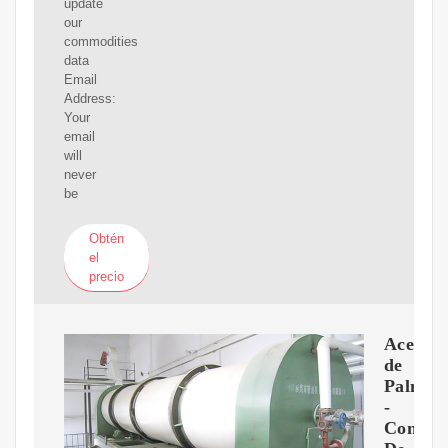
update
our
commodities
data
Email
Address:
Your
email
will
never
be
Obtén
el
precio
Aceite
de
Palma
-
Contra