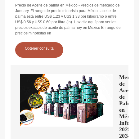
Precio de Aceite de palma en México - Precios de mercado de
January. El rango de precio minorista para México aceite de
palma está entre US$ 1.23 y US$ 1.33 por kilogramo o entre
US$ 0.56 y US$ 0.60 por libra (lb). Haz clic aquí para ver los
precios exactos de aceite de palma hoy en México El rango de
precios minoristas en
Obtener consulta
Mercad
de
Aceite
de
Palma
en
México
Inform
2025-
2034