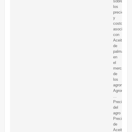
sobre
los
precios
y
costos
asociados
con
Aceite
de
palma
en
el
mercado
de
los
agronegoci
Agronegoc
...
Precios
del
agro
Precio
de
Aceite