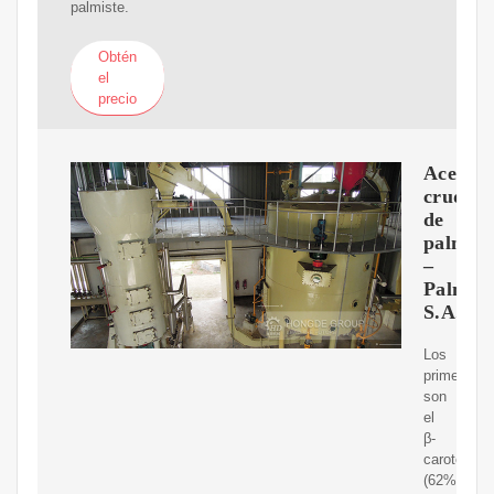
palmiste.
Obtén
el
precio
Aceite
crudo
de
palma
–
Palmace
S.A.
Los
primeros
son
el
β-
caroteno
(62%)