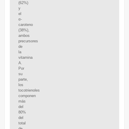
(62%)
y
el
α-
caroteno
(38%),
ambos
precursores
de
la
vitamina
A.
Por
su
parte,
los
tocotrienoles
componen
más
del
80%
del
total
de