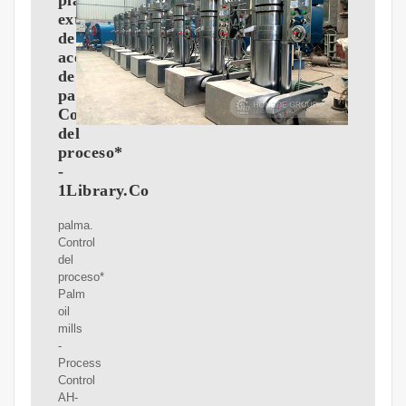
planta
extractora
de
aceite
de
palma.
Control
del
proceso*
-
1Library.Co
palma.
Control
del
proceso*
Palm
oil
mills
-
Process
Control
AH-