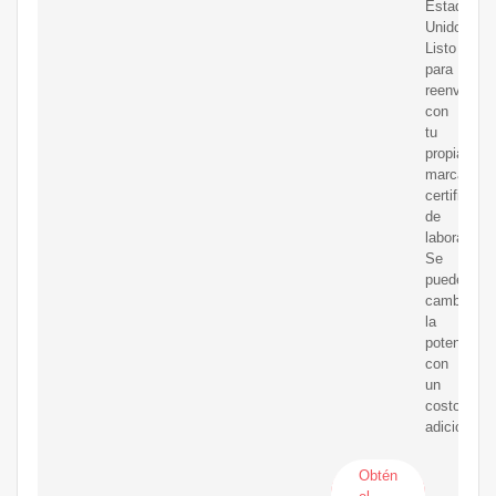
Estados
Unidos.
Listo
para
reenvasar
con
tu
propia
marca.
certificado
de
laboratorio.
Se
puede
cambiar
la
potencia
con
un
costo
adicional.
Obtén