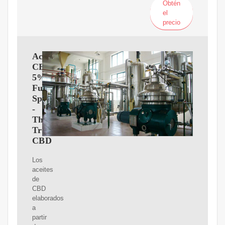
Obtén
el
precio
Aceite
CBD
5%
Full
Spectrum
-
The
Tree
CBD
Los
aceites
de
CBD
elaborados
a
partir