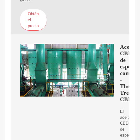
Obtén
el
precio
Aceite
CBD
de
espectr
comple
-
The
Tree
CBD
El
aceite
CBD
de
espectro