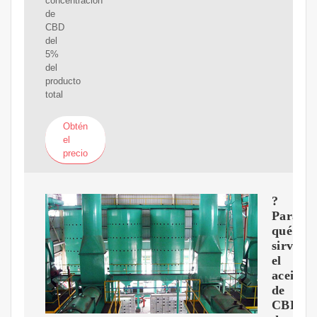
concentración
de
CBD
del
5%
del
producto
total
Obtén
el
precio
?
Para
qué
sirve
el
aceite
de
CBD