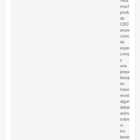
Verá
muchos
productos
de
CBD
anunciado
como
de
espectro
completo,
y
una
pequeña
búsqueda
en
Internet
revelará
algunos
debates
animados
sobre
si
los
beneficios