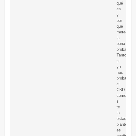
qué
es
y
por
qué
merece
la
pena
probarlo.
Tanto
si
ya
has
probado
el
CBD
como
si
te
lo
estás
planteando
es
posible