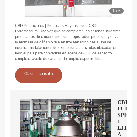
1
/
6
CBD Productores | Productos Mayoristas de CBD |
Extractoseum. Una vez que se completan las pruebas, nuestros
productores de cáñamo industrial registrados procesan y envían
la biomasa de cáñamo rica en fitocannabinoides a una de
nuestras instalaciones de extracción autorizadas ubicadas en
todo el país para convertirla en aceite de CBD de espectro
completo, aceite de cáñamo de amplio espectro libre
Obtener consulta
CBD
FULL
SPEC
1
LITRO
A