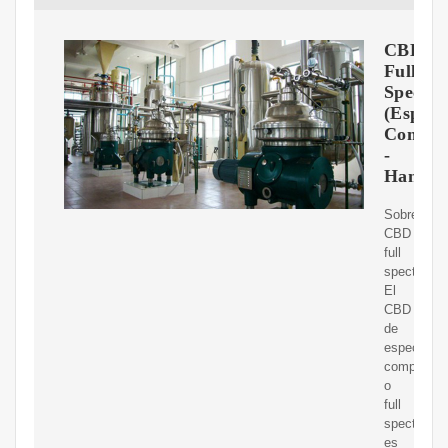
CBD
Full
Spectr
(Espect
Comple
-
Hannap
Sobre
CBD
full
spectrum
El
CBD
de
espectro
completo,
o
full
spectrum,
es