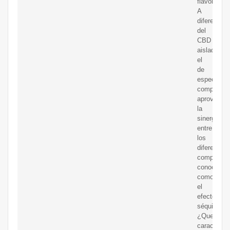
flavonoide
A
diferencia
del
CBD
aislado,
el
de
espectro
completo
aprovecha
la
sinergia
entre
los
diferentes
compuesto
conocida
como
el
efecto
séquito.
¿Que
característ