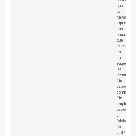
que
te
hayas
topado
con
productos
que
llevan
en
su
etiquetado
las
denominac
“de
espectro
completo”,
“de
amplio
espectro”
y
“aislado
de
CBD”.