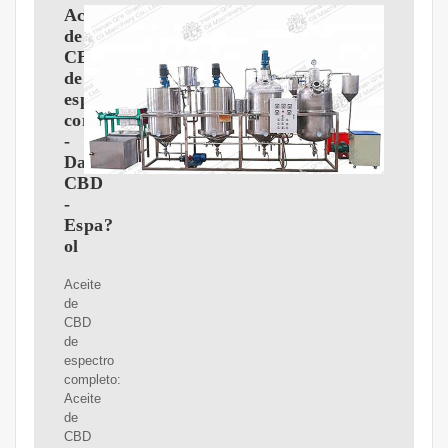
Aceites
de
CBD
de
espectro
completo
-
Daily
CBD
-
Espa?
ol
Aceite
de
CBD
de
espectro
completo:
Aceite
de
CBD