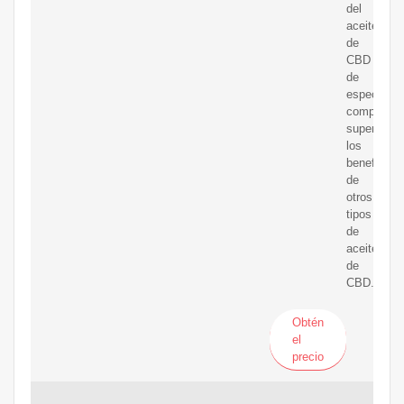
del
aceite
de
CBD
de
espectro
completo
superan
los
beneficios
de
otros
tipos
de
aceite
de
CBD.
Obtén
el
precio