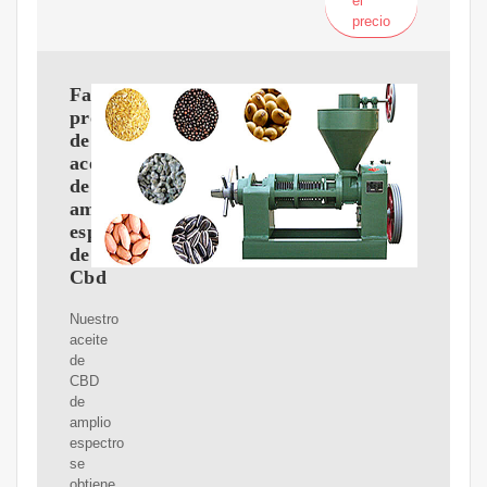
el
precio
Fabricante,
proveedor
de
aceite
de
amplio
espectro
de
Cbd
Nuestro
aceite
de
CBD
de
amplio
espectro
se
obtiene