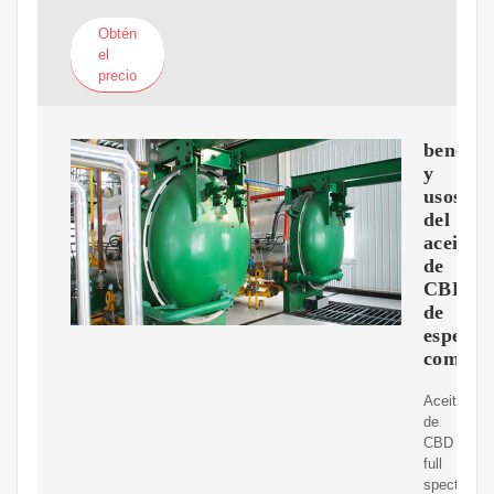
Obtén
el
precio
benefic
y
usos
del
aceite
de
CBD
de
espectr
comple
Aceite
de
CBD
full
spectrum: