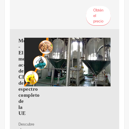
Obtén
el
precio
Medicanah
-
El
mejor
aceite
de
CBD
de
espectro
completo
de
la
UE
Descubre