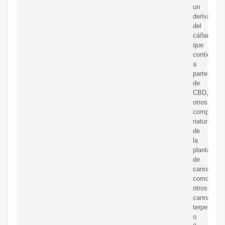
un
derivado
del
cáñamo
que
contiene,
a
parte
de
CBD,
otros
compuesto
naturales
de
la
planta
de
cannabis,
como
otros
cannabinoi
terpenos
o