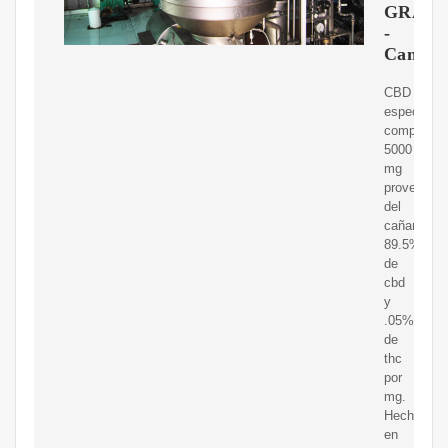
GRAN
-
Cannat
CBD
espectro
completo
5000
mg
provenient
del
cañamo.
89.5%
de
cbd
y
.05%
de
thc
por
mg.
Hecho
en