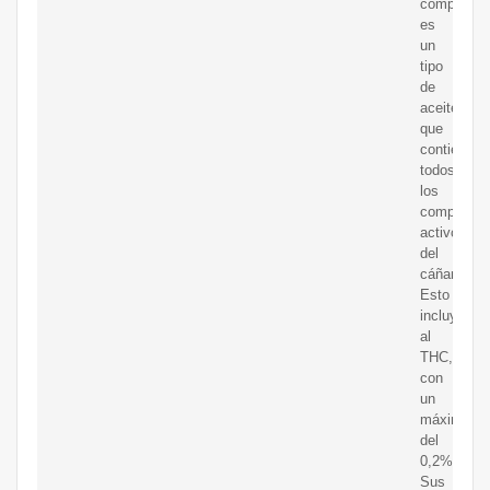
completo
es
un
tipo
de
aceite
que
contiene
todos
los
component
activos
del
cáñamo.
Esto
incluye
al
THC,
con
un
máximo
del
0,2%.
Sus