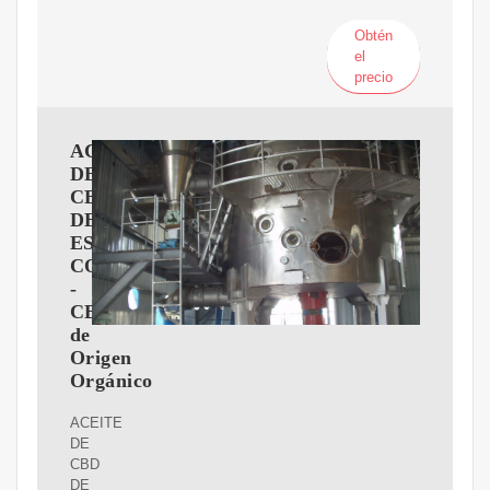
Obtén
el
precio
ACEITE
DE
CBD
DE
ESPECTRO
COMPLETO
-
CBD
de
Origen
Orgánico
ACEITE
DE
CBD
DE