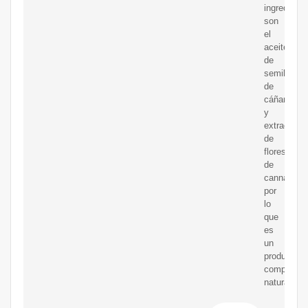
ingredient
son
el
aceite
de
semillas
de
cáñamo
y
extracto
de
flores
de
cannabis,
por
lo
que
es
un
producto
completam
natural.