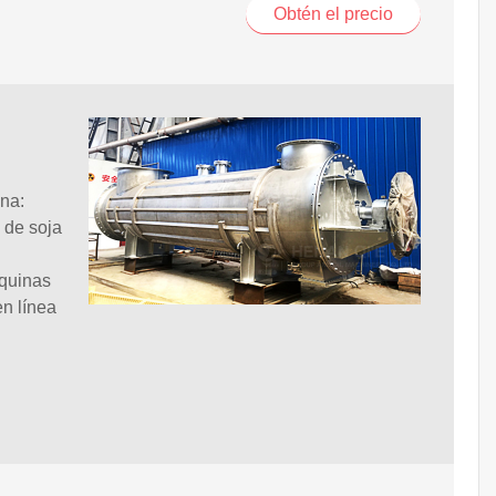
Obtén el precio
ina:
 de soja
áquinas
en línea