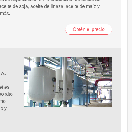
 aceite de soja, aceite de linaza, aceite de maíz y
más.
Obtén el precio
iva,
eites
to alto
omo
no y