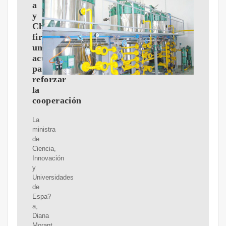
a
y
China
firman
un
acuerdo
para
reforzar
la
cooperación
La
ministra
de
Ciencia,
Innovación
y
Universidades
de
Espa?
a,
Diana
Morant,