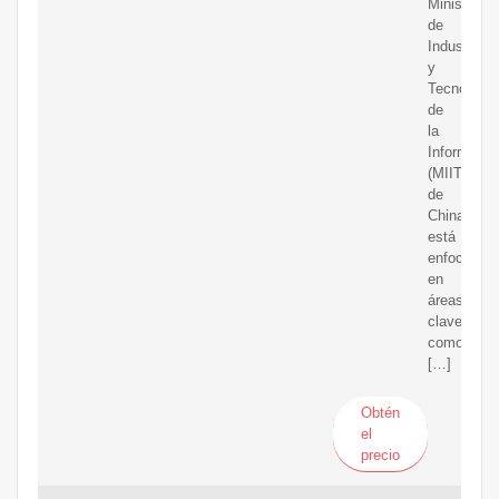
Ministerio
de
Industria
y
Tecnología
de
la
Informació
(MIIT)
de
China,
está
enfocado
en
áreas
clave
como
[…]
Obtén
el
precio