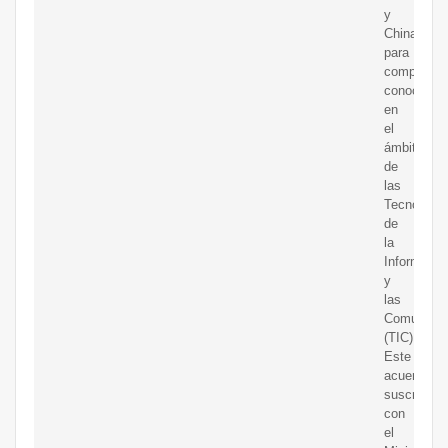
y
China,
para
compartir
conocimie
en
el
ámbito
de
las
Tecnología
de
la
Informació
y
las
Comunicac
(TIC).
Este
acuerdo,
suscrito
con
el