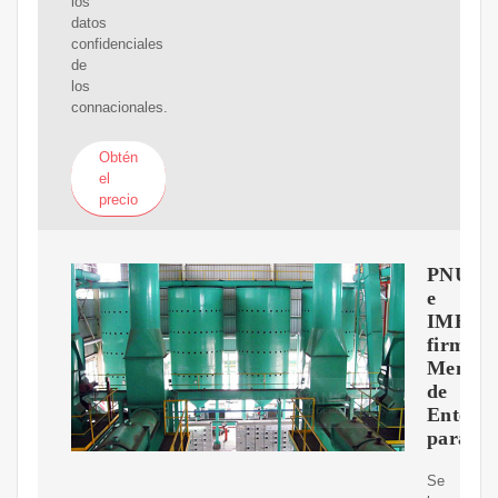
los
datos
confidenciales
de
los
connacionales.
Obtén
el
precio
PNUD
e
IMESF
firman
Memor
de
Entend
para
Se