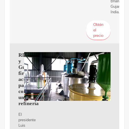
Bharuch,
Gujarat,
India.
Obtén
el
precio
RD
y
Guyana
firman
acuerdos
para
construir
una
refinería
El
presidente
Luis