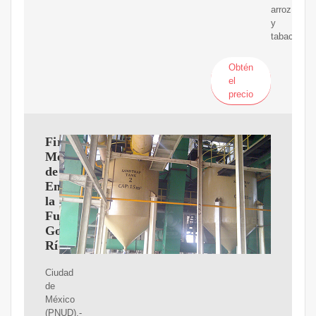
arroz
y
tabaco.
Obtén
el
precio
Firman
Memorando
de
Entendimiento
la
Fundación
Gonzalo
Río
Ciudad
de
México
(PNUD).-