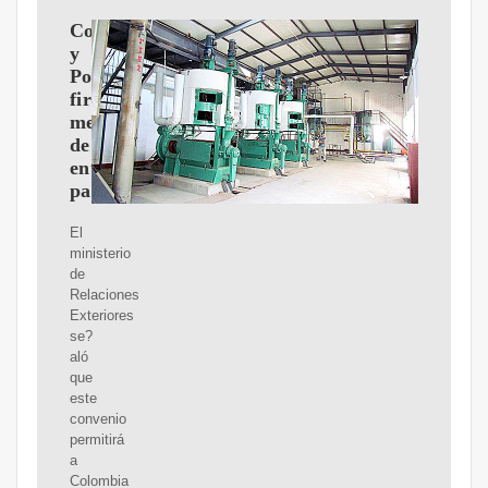
Colombia
y
Portugal
firman
memorando
de
entendimiento
para
El
ministerio
de
Relaciones
Exteriores
se?
aló
que
este
convenio
permitirá
a
Colombia