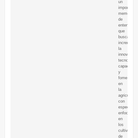
un
importante
memorand
de
entendimie
que
busca
incrementa
la
innovación
tecnología,
capacitaci
y
fomento
en
la
agricultura,
con
especial
enfoque
en
los
cultivos
de