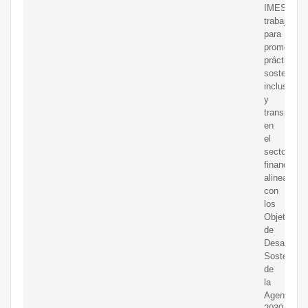
IMESFAC
trabajarán
para
promover
prácticas
sostenible
inclusivas
y
transparen
en
el
sector
financiero,
alineadas
con
los
Objetivos
de
Desarrollo
Sostenible
de
la
Agenda