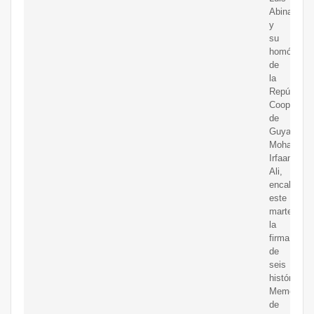
Abinader
y
su
homólogo
de
la
República
Cooperativ
de
Guyana,
Mohamed
Irfaan
Ali,
encabezar
este
martes
la
firma
de
seis
históricos
Memorand
de