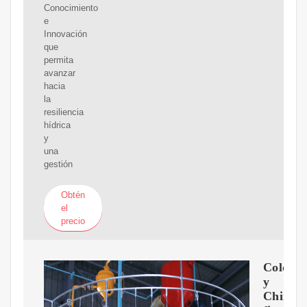
Conocimiento
e
Innovación
que
permita
avanzar
hacia
la
resiliencia
hídrica
y
una
gestión
Obtén
el
precio
Colomb
y
China