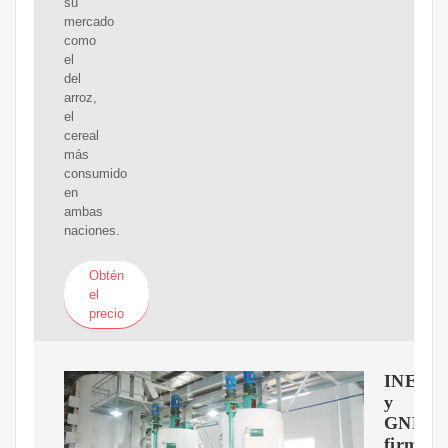
su
mercado
como
el
del
arroz,
el
cereal
más
consumido
en
ambas
naciones.
Obtén
el
precio
INEOS
y
GNFC
firman