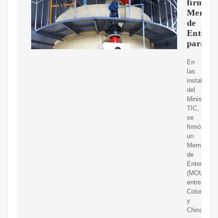
firman
Memor
de
Entend
para
En
las
instalacio
del
Ministerio
TIC,
se
firmó
un
Memorand
de
Entendimie
(MOU)
entre
Colombia
y
China,