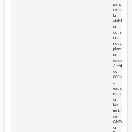
para
explorar
la
viabilidad
de
construir
una
nueva
planta
de
ácido
Acético
de
600kt
a
escala
mundial
en
las
instalacio
de
GNFC
en