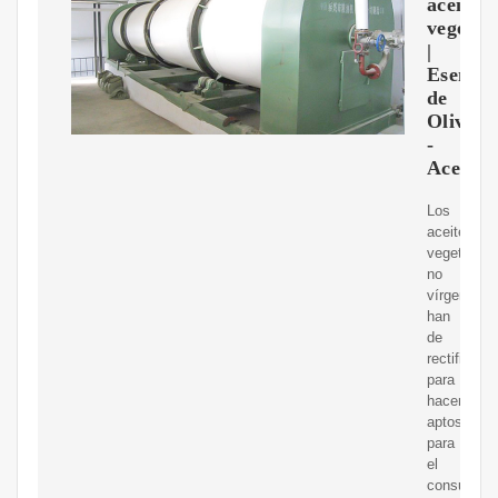
aceites
vegetal
|
Esencia
de
Olivo
-
Aceite
Los
aceites
vegetales
no
vírgenes
han
de
rectificarse
para
hacerlos
aptos
para
el
consumo