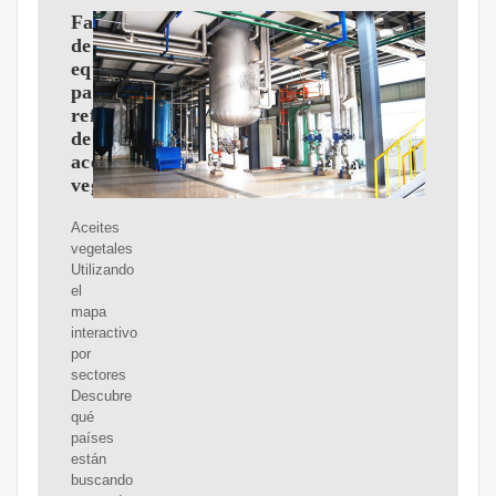
Fabricante
de
equipos
para
refinación
de
aceite
vegetal
Aceites
vegetales
Utilizando
el
mapa
interactivo
por
sectores
Descubre
qué
países
están
buscando