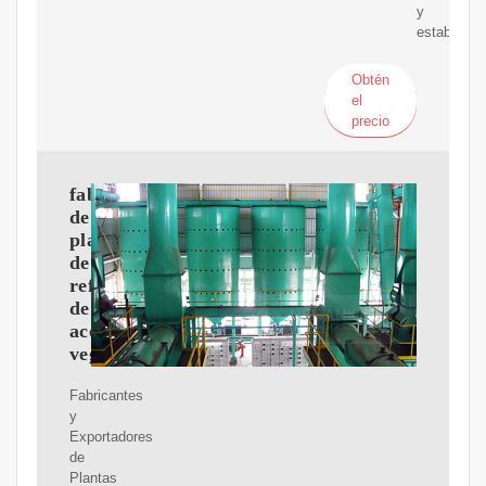
y
estable
Obtén
el
precio
fabricantes
de
plantas
de
refinería
de
aceite
vegetal
Fabricantes
y
Exportadores
de
Plantas