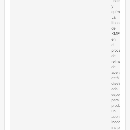
física
y
química.
La
línea
de
KMEC
en
el
proceso
de
refinación
de
aceite
está
dise?
ada
especialm
para
producir
un
aceite
inodoro,
insípido