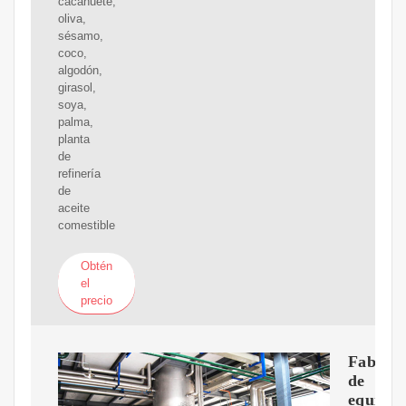
cacahuete,
oliva,
sésamo,
coco,
algodón,
girasol,
soya,
palma,
planta
de
refinería
de
aceite
comestible
Obtén
el
precio
Fabrica
de
equipos