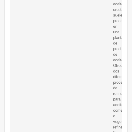
aceite
crudo
suele
procesarse
en
una
planta
de
producción
de
aceite.
Ofrecemos
dos
diferentes
procesos
de
refinería
para
aceite
comestible
o
vegetales:
refinería