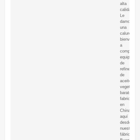
alta
calidad.
Le
damos
una
calurosa
bienvenida
a
comprar
equipos
de
refinería
de
aceite
vegetal
baratos
fabricados
en
China
aquí
desde
nuestra
fábrica.