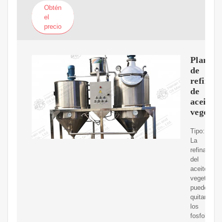
Obtén
el
precio
Planta
de
refinac
de
aceite
vegetal
Tipo:
La
refinación
del
aceite
vegetal
puede
quitar
los
fosfolípido