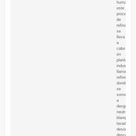
humano,
este
proceso
de
refinación
se
lleva
a
cabo
en
plantas
industriale
llamadas
refinerías
donde
se
someten
a
desgomado
neutralizad
blanqueo,
lavado,
desodoriza
descerado,