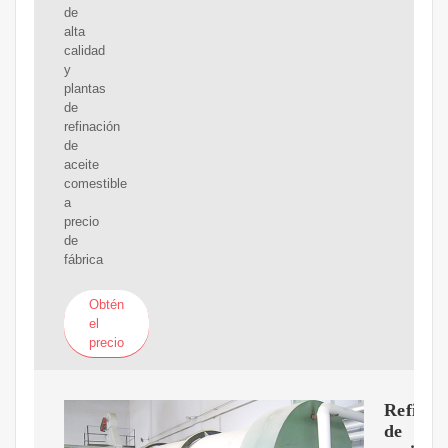
de
alta
calidad
y
plantas
de
refinación
de
aceite
comestible
a
precio
de
fábrica
Obtén
el
precio
Refinac
de