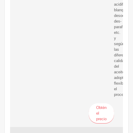
acidificaci
blanqueami
desodoriza
des-
parafinado,
etc.
y
según
las
diferentes
calidades
del
aceite,
adoptar
flexibleme
el
proceso
Obtén
el
precio