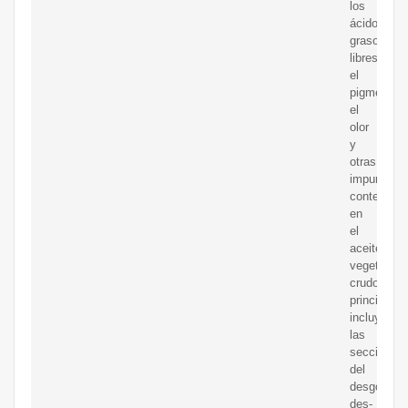
los
ácidos
grasos
libres,
el
pigmento,
el
olor
y
otras
impurezas
contenidas
en
el
aceite
vegetal
crudo,
principalm
incluyen
las
secciones
del
desgomado
des-