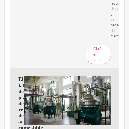
recursos
disponible
y
las
necesidad
del
mercado.
Obtén
el
precio
El
fabricante
de
plantas
de
refinería
de
aceite
comestible