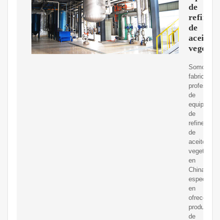
de
refinerí
de
aceite
vegetal
Somos
fabricantes
profesiona
de
equipos
de
refinería
de
aceite
vegetal
en
China,
especializ
en
ofrecer
productos
de