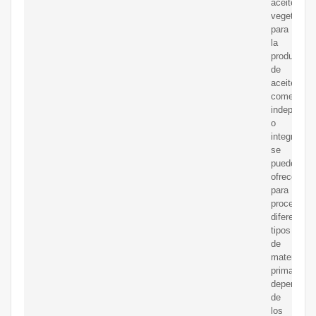
aceite
vegetal
para
la
producción
de
aceite
comestible
independie
o
integrada
se
puede
ofrecer
para
procesar
diferentes
tipos
de
materias
primas
dependien
de
los