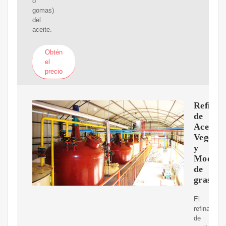
o
gomas)
del
aceite.
Obtén
el
precio
Refina
de
Aceite
Vegetal
y
Modific
de
grasas
El
refinado
de