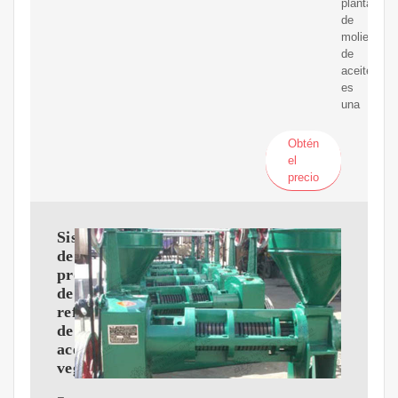
planta
de
molienda
de
aceite
es
una
Obtén
el
precio
Sistemas
de
procesos
de
refinado
de
aceites
vegetales