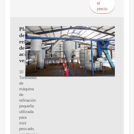
el
precio
Planta
de
refinación
de
aceite
vegetal
10
Toneladas
de
máquina
de
refinación
pequeña
utilizada
para
mini
pescado,