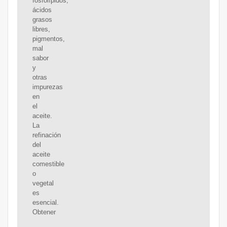
fosfolípidos,
ácidos
grasos
libres,
pigmentos,
mal
sabor
y
otras
impurezas
en
el
aceite.
La
refinación
del
aceite
comestible
o
vegetal
es
esencial.
Obtener