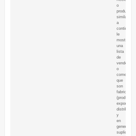
o
productos
similares,
a
continuaci
le
mostramo
una
lista
de
vendedore
o
comerciali
que
son
fabricantes
(productore
exportador
distribuido
y
en
general
suplidores