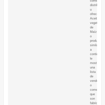
comerciali
distribuye
u
ofrece
Aceite
vegetal
de
Maíz
o
productos
similares,
a
continuaci
le
mostramo
una
lista
de
vendedore
o
comerciali
que
son
fabricantes