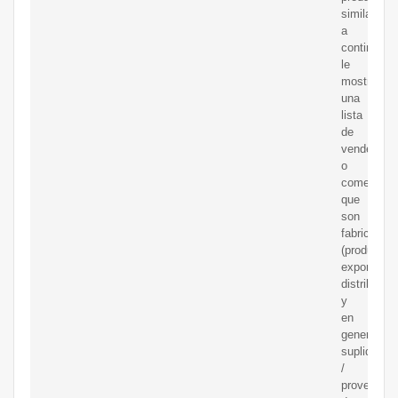
similares,
a
continuaci
le
mostramo
una
lista
de
vendedore
o
comerciali
que
son
fabricantes
(productore
exportador
distribuido
y
en
general
suplidores
/
proveedor