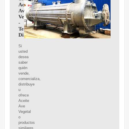
Aceite
Ave
Vegetal
-
Teléfonos,
Distribuidores
Si
usted
desea
saber
quién
vende,
comercializa,
distribuye
u
ofrece
Aceite
Ave
Vegetal
o
productos
similares,