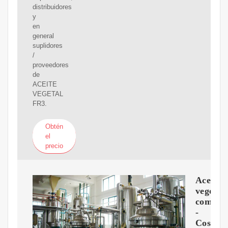
distribuidores
y
en
general
suplidores
/
proveedores
de
ACEITE
VEGETAL
FR3.
Obtén
el
precio
Aceite
vegetal
comesti
-
Cosmos