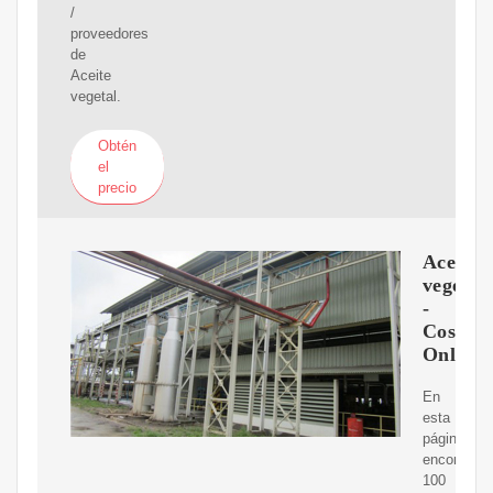
/
proveedores
de
Aceite
vegetal.
Obtén
el
precio
Aceite
vegetal
-
Cosmos
Online
En
esta
página
encontrará
100