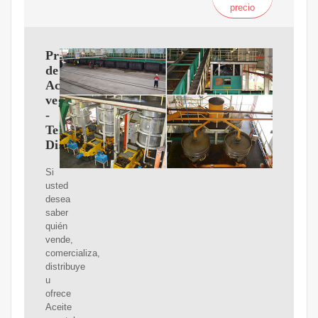
precio
Proveedores
de
Aceite
vegetal
-
Teléfonos,
Distribuidores
Si
usted
desea
saber
quién
vende,
comercializa,
distribuye
u
ofrece
Aceite