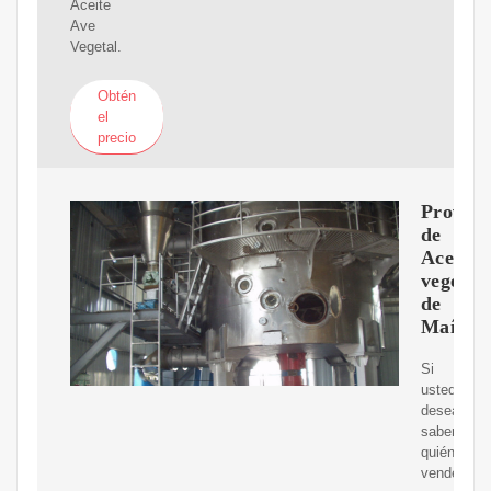
Aceite
Ave
Vegetal.
Obtén
el
precio
Proveed
de
Aceite
vegetal
de
Maíz
Si
usted
desea
saber
quién
vende,