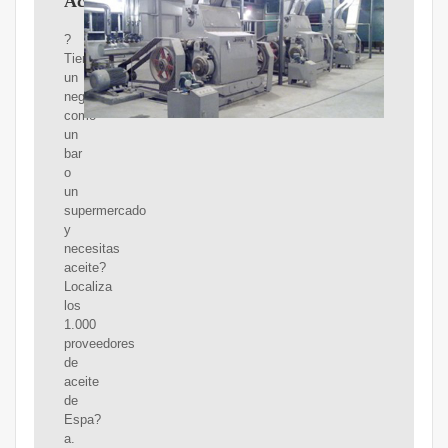
Aceite
?
Tienes
un
negocio
como
un
bar
o
un
supermercado
y
necesitas
aceite?
Localiza
los
1.000
proveedores
de
aceite
de
Espa?
a.