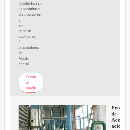
(productores),
exportadores,
distribuidores
y
en
general
suplidores
/
proveedores
de
Aceite
cristal.
Obtén
el
precio
Proveed
de
Aceite
acidula