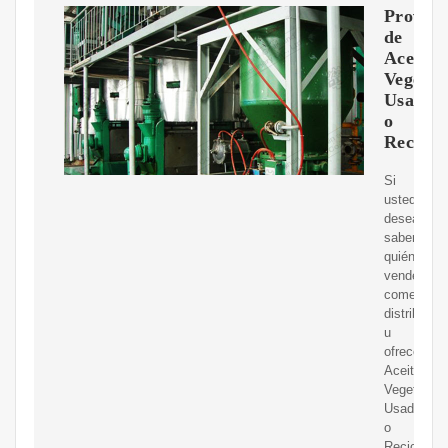
Proveed
de
Aceite
Vegetal
Usado
o
Recicla
Si
usted
desea
saber
quién
vende,
comerciali
distribuye
u
ofrece
Aceite
Vegetal
Usado
o
Reciclado