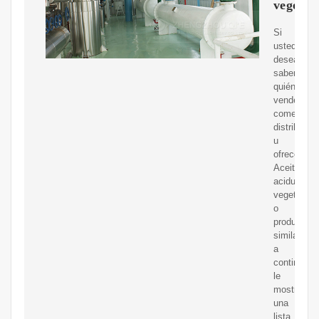
vegetal
Si
usted
desea
saber
quién
vende,
comerciali
distribuye
u
ofrece
Aceite
acidulado
vegetal
o
productos
similares,
a
continuaci
le
mostramo
una
lista