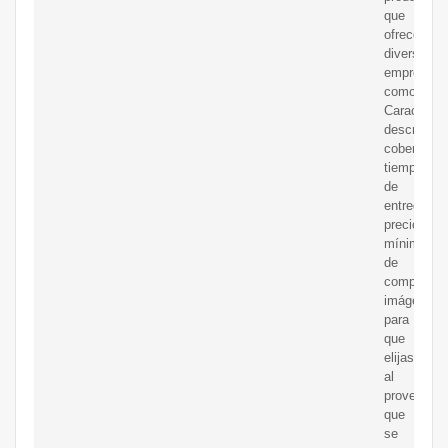
que
ofrecen
diversas
empresas
como:
Característ
descripció
cobertura,
tiempo
de
entrega,
precio,
mínimo
de
compra,
imágenes,
para
que
elijas
al
proveedor
que
se