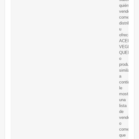
quién
vende,
comerciali
distribuye
u
ofrece
ACEITE
VEGETAL
QUEMAD
o
productos
similares,
a
continuaci
le
mostramo
una
lista
de
vendedore
o
comerciali
que