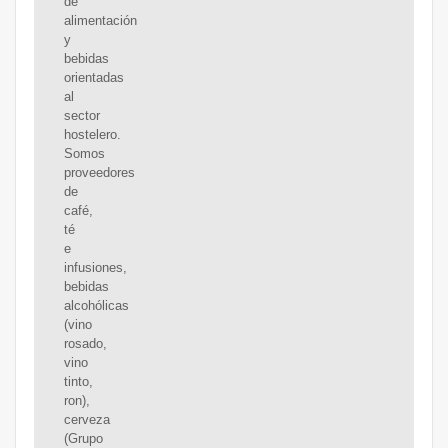
de
alimentación
y
bebidas
orientadas
al
sector
hostelero.
Somos
proveedores
de
café,
té
e
infusiones,
bebidas
alcohólicas
(vino
rosado,
vino
tinto,
ron),
cerveza
(Grupo