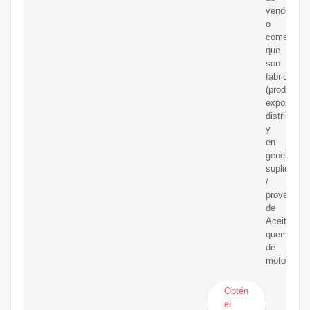
vendedore
o
comerciali
que
son
fabricantes
(productore
exportador
distribuido
y
en
general
suplidores
/
proveedor
de
Aceite
quemado
de
motor.
Obtén
el