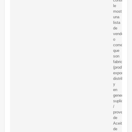
continuaci
le
mostramo
una
lista
de
vendedore
o
comerciali
que
son
fabricantes
(productore
exportador
distribuido
y
en
general
suplidores
/
proveedor
de
Aceite
de