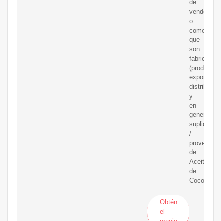
de
vendedore
o
comerciali
que
son
fabricantes
(productore
exportador
distribuido
y
en
general
suplidores
/
proveedor
de
Aceite
de
Coco.
Obtén
el
precio