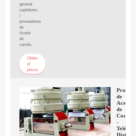
general
suplidores
/
proveedores
de
Aceite
de
canola.
Obtén
el
precio
Proveed
de
Aceite
de
Coco
-
Teléfon
Distrib