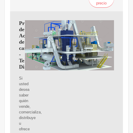
precio
Proveedores
de
Aceite
de
canola
-
Teléfonos,
Distribuidores
Si
usted
desea
saber
quién
vende,
comercializa,
distribuye
u
ofrece