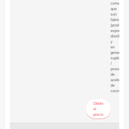
comerciali
que
son
fabricantes
(productore
exportador
distribuido
y
en
general
suplidores
/
proveedor
de
aceite
de
cocina.
Obtén
el
precio