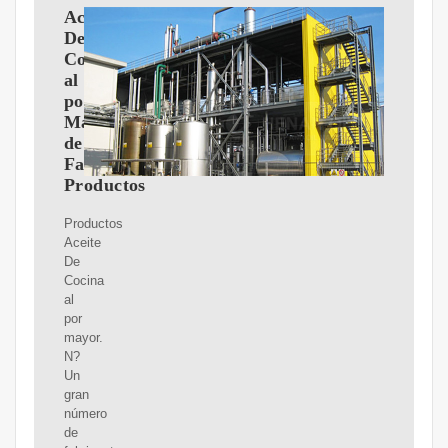
Aceite
De
Cocina
al
por
Mayor
de
Fabricantes,
Productos
Productos
Aceite
De
Cocina
al
por
mayor.
N?
Un
gran
número
de