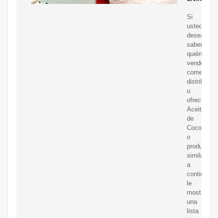
Si
usted
desea
saber
quién
vende,
comerciali
distribuye
u
ofrece
Aceite
de
Coco
o
productos
similares,
a
continuaci
le
mostramo
una
lista