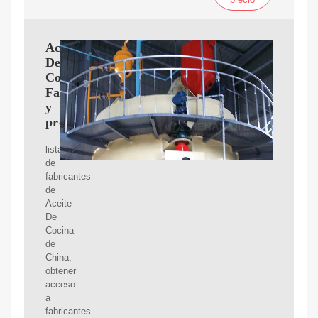
Aceite
De
Cocina
Fabricantes
y
proveedores
lista
de
fabricantes
de
Aceite
De
Cocina
de
China,
obtener
acceso
a
fabricantes