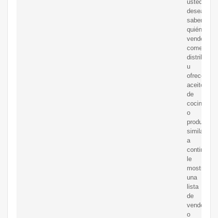
usted
desea
saber
quién
vende,
comerciali
distribuye
u
ofrece
aceite
de
cocina
o
productos
similares,
a
continuaci
le
mostramo
una
lista
de
vendedore
o