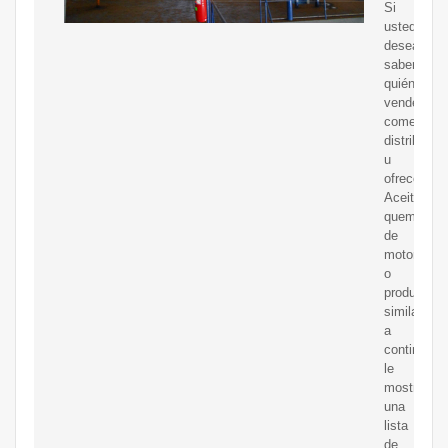
Si
usted
desea
saber
quién
vende,
comerciali
distribuye
u
ofrece
Aceite
quemado
de
motor
o
productos
similares,
a
continuaci
le
mostramo
una
lista
de