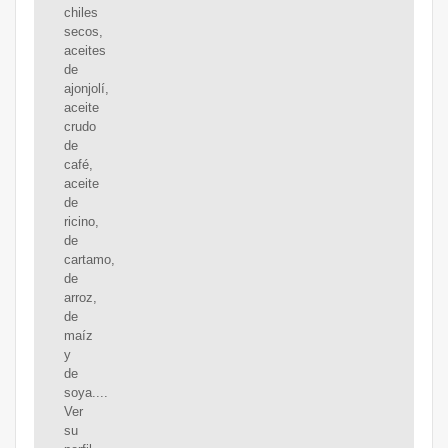
chiles
secos,
aceites
de
ajonjolí,
aceite
crudo
de
café,
aceite
de
ricino,
de
cartamo,
de
arroz,
de
maíz
y
de
soya....
Ver
su