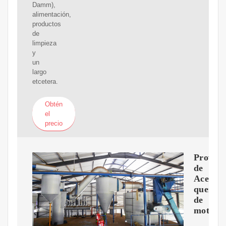
Damm),
alimentación,
productos
de
limpieza
y
un
largo
etcetera.
Obtén
el
precio
Proveed
de
Aceite
quemad
de
motor