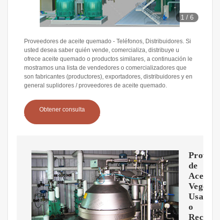
1
/
6
Proveedores de aceite quemado - Teléfonos, Distribuidores. Si
usted desea saber quién vende, comercializa, distribuye u
ofrece aceite quemado o productos similares, a continuación le
mostramos una lista de vendedores o comercializadores que
son fabricantes (productores), exportadores, distribuidores y en
general suplidores / proveedores de aceite quemado.
Obtener consulta
Proveed
de
Aceite
Vegetal
Usado
o
Recicla