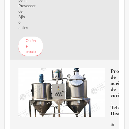
perfil.
Proveedor
de:
Ajís
o
chiles
Obtén
el
precio
Proveed
de
aceite
de
cocina
-
Teléfon
Distrib
Si