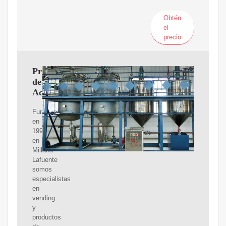
Obtén
el
precio
Proveedores
de
Aceite
Fundada
en
1997,
en
Millana
Lafuente
somos
especialistas
en
vending
y
productos