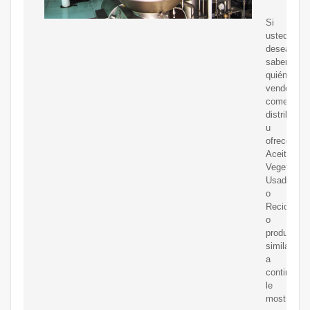
Si
usted
desea
saber
quién
vende,
comerciali
distribuye
u
ofrece
Aceite
Vegetal
Usado
o
Reciclado
o
productos
similares,
a
continuaci
le
mostramo