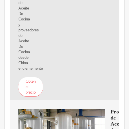
de
Aceite
De
Cocina
y
proveedores
de
Aceite
De
Cocina
desde
China
eficientemente
Obtén
el
precio
Proveed
de
Aceite