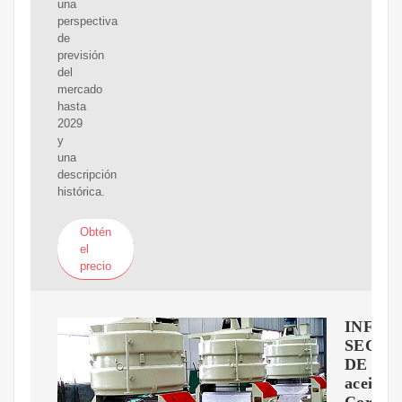
una
perspectiva
de
previsión
del
mercado
hasta
2029
y
una
descripción
histórica.
Obtén
el
precio
INFO
SECTO
DE
aceite-
Corfico