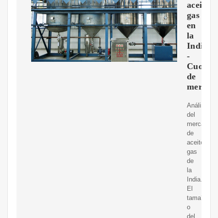
aceitey
gas
en
la
India
-
Cuota
de
mercad
Análisis
del
mercado
de
aceitey
gas
de
la
India.
El
tama?
o
del