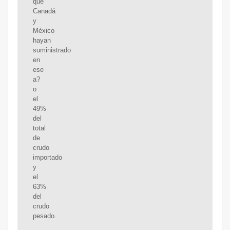
que
Canadá
y
México
hayan
suministrado
en
ese
a?
o
el
49%
del
total
de
crudo
importado
y
el
63%
del
crudo
pesado.