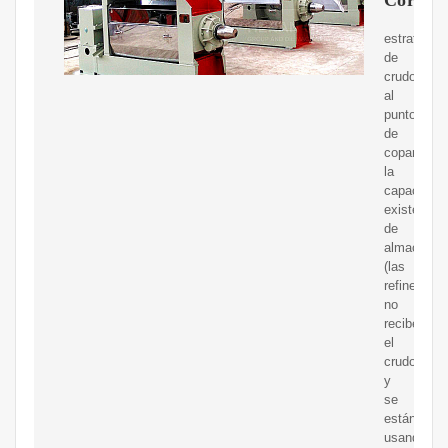
estratégic
de
crudo,
al
punto
de
copar
la
capacidad
existente
de
almacenam
(las
refinerías
no
reciben
el
crudo
y
se
están
usando