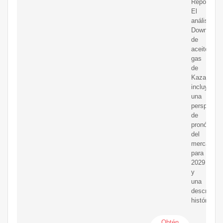
Reports.
El
análisis
Downstre
de
aceitey
gas
de
Kazajstán
incluye
una
perspectiv
de
pronóstico
del
mercado
para
2029
y
una
descripció
histórica.
Obtén