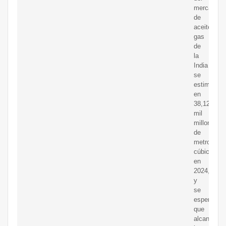
mercado
de
aceitey
gas
de
la
India
se
estima
en
38,12
mil
millones
de
metros
cúbicos
en
2024,
y
se
espera
que
alcance