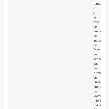
tama?
o
y
la
tasa
de
crecimient
de
ingresos
de
Downstre
de
aceitey
gas
de
Kazajstán
en
2024,
creadas
por
Mordor
Intelligenc
Industry