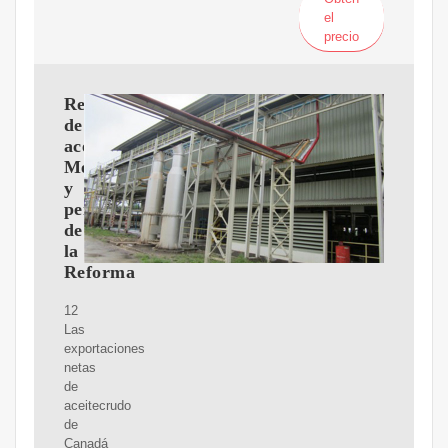
el
precio
Refinación
de
aceiteen
México
y
perspectiva
de
la
Reforma
12
Las
exportaciones
netas
de
aceitecrudo
de
Canadá