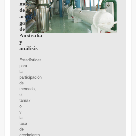
mercado
de
aceitey
gas
de
Australia
y
análisis
Estadísticas
para
la
participación
de
mercado,
el
tama?
o
y
la
tasa
de
crecimiento