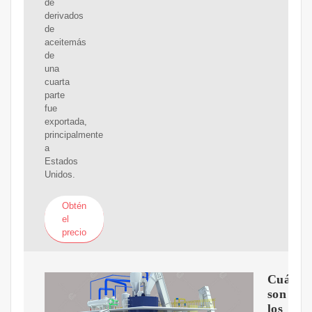
de
derivados
de
aceitemás
de
una
cuarta
parte
fue
exportada,
principalmente
a
Estados
Unidos.
Obtén
el
precio
Cuáles
son
los