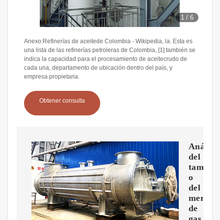
1
/
6
Anexo:Refinerías de aceitede Colombia - Wikipedia, la. Esta es
una lista de las refinerías petroleras de Colombia, [1] también se
indica la capacidad para el procesamiento de aceitecrudo de
cada una, departamento de ubicación dentro del país, y
empresa propietaria.
Obtener consulta
Análisi
del
tama?
o
del
mercad
de
gas