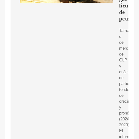
licuado
de
petróle
Tama?
o
del
mercado
de
GLP
y
análisis
de
participaci
tendencias
de
crecimient
y
pronóstico
(2024-
2029)
El
informe