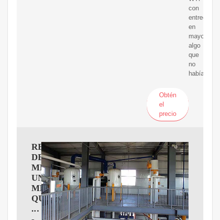
con
entrega
en
mayo),
algo
que
no
había
Obtén
el
precio
REFINERíA
DEL
META,
UN
MEGAPROYECTO
QUE
...
-