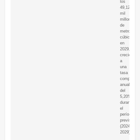
los
49,12
mil
millones
de
metros
cúbicos
en
2029,
creciendo
a
una
tasa
compuesta
anual
del
5,20%
durante
el
período
previsto
(2024-
2029).