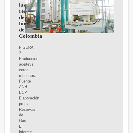
las
reservas
de
hidrocarburos
de
Colombia
FIGURA
2.
Producción
aceitevs
carga
refinerías.
Fuente
ANH-
ECP.
Elaboración
propia.
Reservas
de
Gas.
El
informe