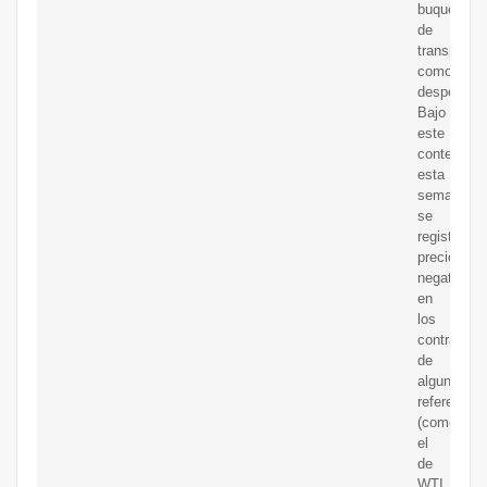
buques
de
transporte
como
despensa).
Bajo
este
contexto,
esta
semana
se
registraron
precios
negativos
en
los
contratos
de
algunas
referencias
(como
el
de
WTI