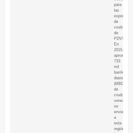
para
las
exportacio
de
crudo
de
PDVSA.
En
2015,
aproximad
733
mil
barriles
diarios
(MBD)
de
crudo
venezolan
se
enviaron
a
esta
región,