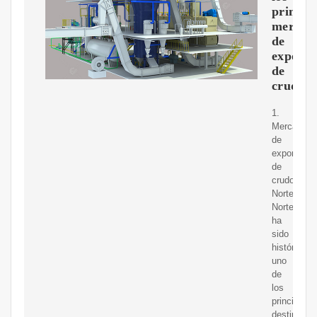
princip
mercad
de
exporta
de
crudo
1.
Mercados
de
exportació
de
crudo.
Norteaméri
Norteamér
ha
sido
históricam
uno
de
los
principales
destinos