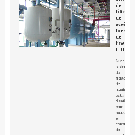
de
filtrado
de
aceite
fuera
de
línea
CJC?:
Nuestros
sistemas
de
filtración
de
aceite
están
diseñados
para
reducir
el
consumo
de