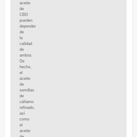
aceite
de
CBD
pueden
depender
de
la
calidad
de
ambos.
De
hecho,
el
aceite
de
semillas
de
cáñamo
refinado,
así
como
el
aceite
de