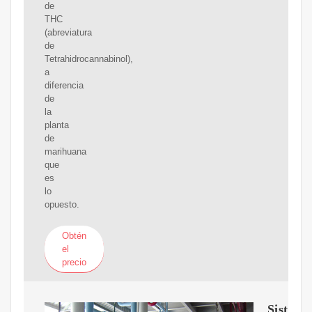
de
THC
(abreviatura
de
Tetrahidrocannabinol),
a
diferencia
de
la
planta
de
marihuana
que
es
lo
opuesto.
Obtén
el
precio
Sistema