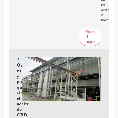
de
los
estados
y
mercados.
Obtén
el
precio
?
Qué
es
y
para
qué
sirve
el
aceite
de
CBD,