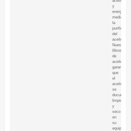
aceite
y
energía
mediante
la
purificació
del
aceite.
Nuestros
filtros
de
aceite
garantizan
que
el
aceite
se
documente
limpio
y
seco
en
su
equipo