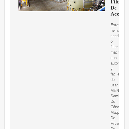
Filtro
De
Aceite
Estas
hemp
seeds
oil
filter
machine
son
automátic
y
fáciles
de
usar.
MENÚ
Semillas
De
Cáñamo
Máquina
De
Filtro
De