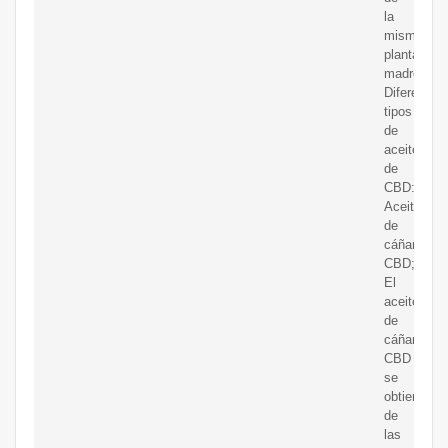
la
misma
planta
madre.
Diferentes
tipos
de
aceite
de
CBD:
Aceite
de
cáñamo
CBD;
El
aceite
de
cáñamo
CBD
se
obtiene
de
las