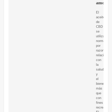
amo
El
aceite
de
CBD
se
utiliza
normalmen
por
razones
relacionad
con
la
salud
y
el
bienestar,
más
que
con
fines
recreativos