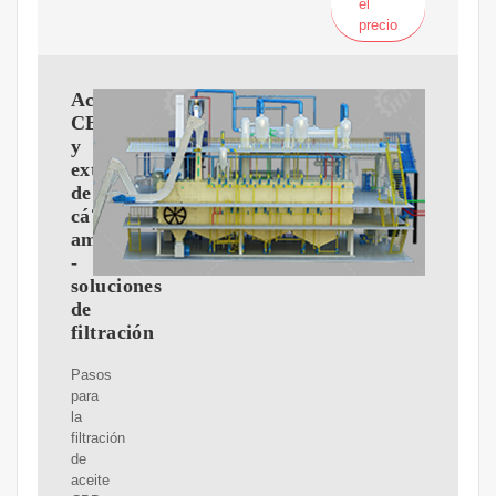
el
precio
Aceite
CBD
y
extractos
de
cá?
amo
-
soluciones
de
filtración
Pasos
para
la
filtración
de
aceite