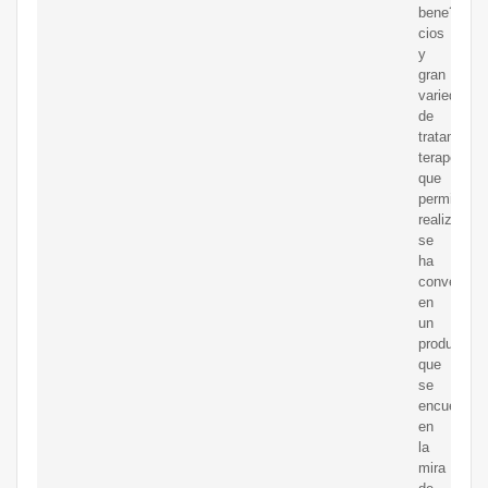
bene?
cios
y
gran
variedad
de
tratamient
terapéutic
que
permite
realizar
se
ha
convertido
en
un
producto
que
se
encuentra
en
la
mira