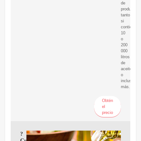
de
producción
tanto
si
contiene
10
o
200
000
litros
de
aceite
o
incluso
más.
Obtén
el
precio
?
Cuál