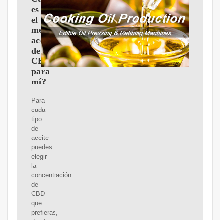
es
el
mejor
aceite
de
CBD
para
mí?
Para
cada
tipo
de
aceite
puedes
elegir
la
concentración
de
CBD
que
prefieras,