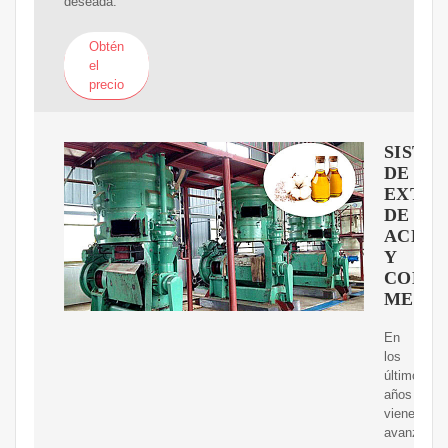
deseada.
Obtén
el
precio
SISTE
DE
EXTRA
DE
ACEIT
Y
COMP
MEDIC
En
los
últimos
años
vienen
avanzando