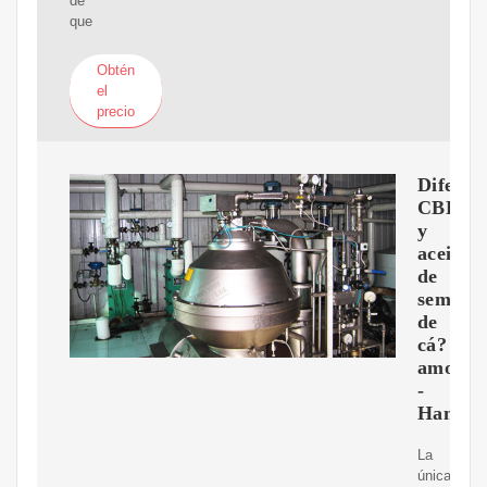
de
que
Obtén
el
precio
Diferen
CBD
y
aceite
de
semilla
de
cá?
amo
-
Hannap
La
única