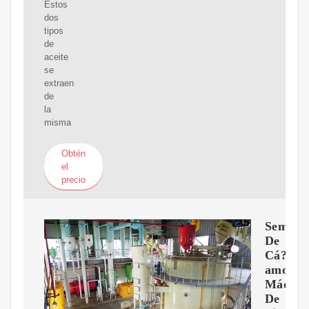
Estos
dos
tipos
de
aceite
se
extraen
de
la
misma
Obtén
el
precio
Semilla
De
Cá?
amo
Máquin
De