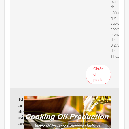
plantas
de
cáñamo,
que
suelen
contener
menos
del
0,2%
de
THC.
Obtén
el
precio
El
aceite
de
cá?
amo