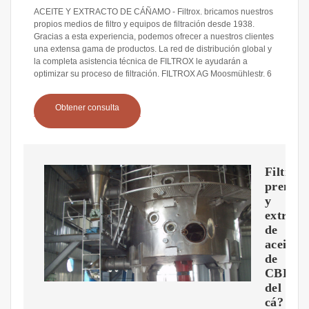
ACEITE Y EXTRACTO DE CÁÑAMO - Filtrox. bricamos nuestros
propios medios de filtro y equipos de filtración desde 1938.
Gracias a esta experiencia, podemos ofrecer a nuestros clientes
una extensa gama de productos. La red de distribución global y
la completa asistencia técnica de FILTROX le ayudarán a
optimizar su proceso de filtración. FILTROX AG Moosmühlestr. 6
Obtener consulta
Filtros
prensa
y
extracc
de
aceite
de
CBD
del
cá?