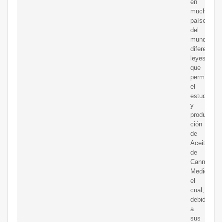
en
muchos
países
del
mundo
diferentes
leyes
que
permiten
el
estudio
y
produc-
ción
de
Aceite
de
Cannabis
Medicinal,
el
cual,
debido
a
sus