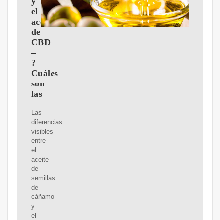
y
el
aceite
de
CBD
–
?
Cuáles
son
las
Las
diferencias
visibles
entre
el
aceite
de
semillas
de
cáñamo
y
el