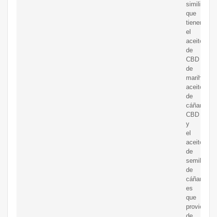
similitud
que
tienen
el
aceite
de
CBD
de
marihuana,
aceite
de
cáñamo
CBD
y
el
aceite
de
semilla
de
cáñamo
es
que
provienen
de