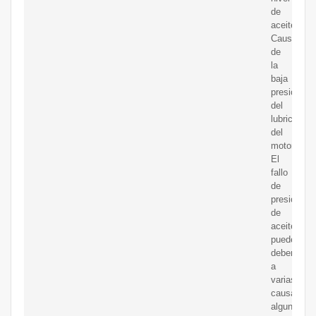
de
aceite.
Causas
de
la
baja
presión
del
lubricante
del
motor.
El
fallo
de
presión
de
aceite
puede
deberse
a
varias
causas,
algunas