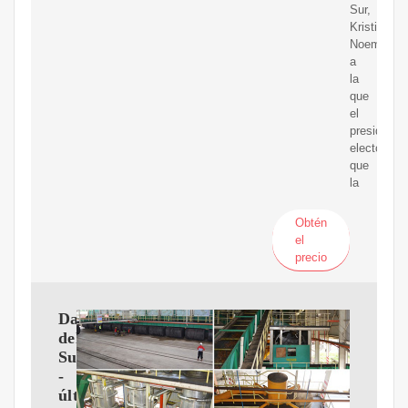
Sur,
Kristi
Noem,
a
la
que
el
presidente
electo,
que
la
Obtén
el
precio
Dakota
del
Sur
-
últimas