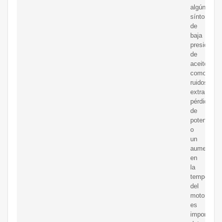
algún
síntoma
de
baja
presión
de
aceite,
como
ruidos
extraños,
pérdida
de
potencia
o
un
aumento
en
la
temperatur
del
motor,
es
importante