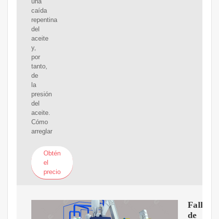
una
caída
repentina
del
aceite
y,
por
tanto,
de
la
presión
del
aceite.
Cómo
arreglar
Obtén
el
precio
Fallo
de