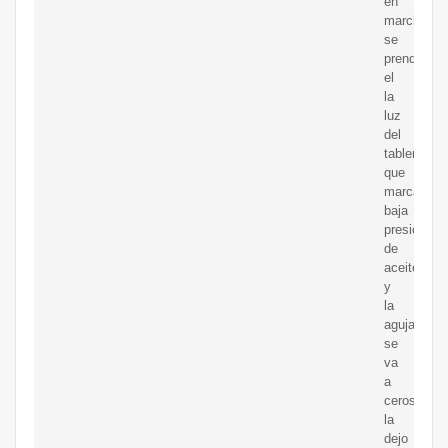
en
marcha
se
prende
el
la
luz
del
tablero
que
marca
baja
presión
de
aceite
y
la
aguja
se
va
a
ceros
la
dejo