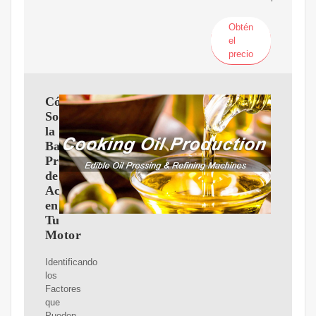
Obtén
el
precio
Cómo
Solucionar
la
Baja
Presión
de
Aceite
en
Tu
Motor
Identificando
los
Factores
que
Pueden