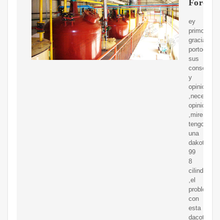
Forome
ey
primos
gracias
portodos
sus
consejos
y
opiniones
,necesito
opiniones
,miren
tengo
una
dakota
99
8
cilindros
,el
problema
con
esta
dacota