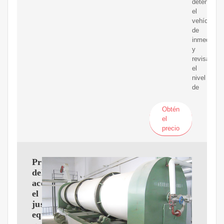
detener
el
vehículo
de
inmediato
y
revisar
el
nivel
de
Obtén
el
precio
Presión
del
aceite,
el
justo
equilibrio