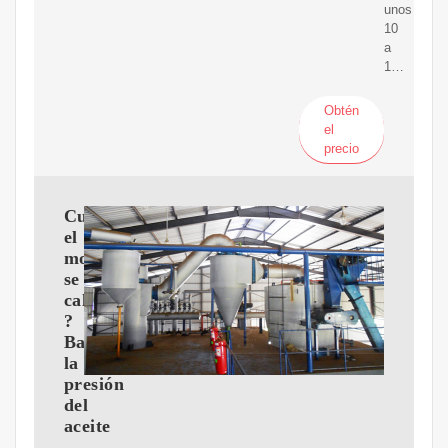
unos
10
a
1…
Obtén
el
precio
Cuando
el
motor
se
calienta,
?
Baja
la
presión
del
aceite