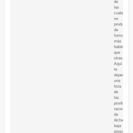
de
las
cuales
se
producen
de
forma
más
habitual
que
otras.
Aquí
te
dejamos
una
lista
de
las
posibles
razones
de
dicha
baja
presión: