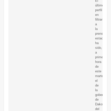
El
último
perfil
en
filtrarse
a
la
prensa
estadouni
ha
sido,
a
primera
hora
de
este
martes,
el
de
la
gobernado
de
Dakota
del