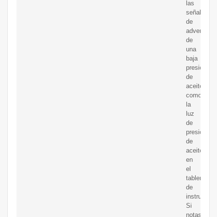
las
señales
de
advertenci
de
una
baja
presión
de
aceite,
como
la
luz
de
presión
de
aceite
en
el
tablero
de
instrument
Si
notas