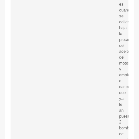
es
cuando
se
calienta
baja
la
precion
del
aceite
del
motor
y
empiesa
a
cascabele
que
ya
le
an
puesto
2
bombas
de