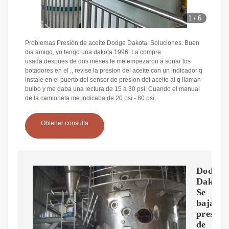
1
/
6
Problemas Presión de aceite Dodge Dakota: Soluciones. Buen
dia amigo, yo tengo una dakota 1996. La compre
usada,despues de dos meses le me empezaron a sonar los
botadores en el ,, revise la presion del aceite con un indicador q
instale en el puerto del sensor de presion del aceite al q llaman
bulbo y me daba una lectura de 15 a 30 psi. Cuando el manual
de la camioneta me indicaba de 20 psi - 80 psi.
Obtener consulta
Dodge
Dakota
Se
baja
presión
de