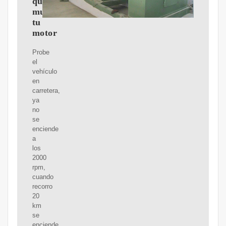
que
mueve
tu
motor
Probe
el
vehículo
en
carretera,
ya
no
se
enciende
a
los
2000
rpm,
cuando
recorro
20
km
se
enciende