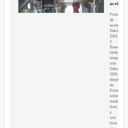
aceite
Presión
de
aceite
Dakota
2001
2
Buenas
tardes
tengo
una
Dakota
2001
después
de
Estar
entre
media
hora
y
una
hora