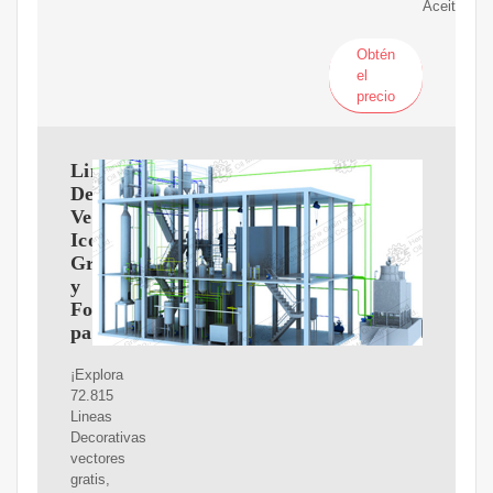
Aceite.
Obtén
el
precio
Lineas
Decorativas
Vectores,
Iconos,
Gráficos
y
Fondos
para
¡Explora
72.815
Lineas
Decorativas
vectores
gratis,