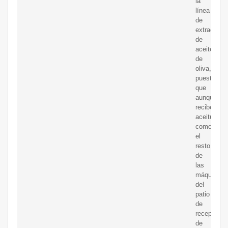
la
línea
de
extracción
de
aceite
de
oliva,
puesto
que
aunque
recibe
aceituna
como
el
resto
de
las
máquinas
del
patio
de
recepción
de