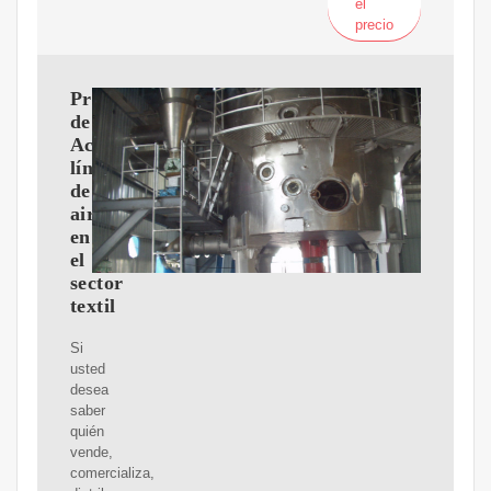
el
precio
Proveedores
de
Aceite
líneas
de
aire
en
el
sector
textil
Si
usted
desea
saber
quién
vende,
comercializa,