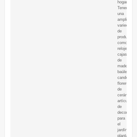
hogar.
Tenemos
una
amplia
variedad
de
productos
como
relojes,
cajas
de
madera,
baúles,
candelabro
floreros
de
cerámica,
artículos
de
decoración
para
el
jardín,
plantas