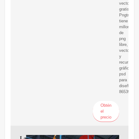
vectorial
gratis.
Pngtree
tiene
millones
de
png
libre,
vectores
y
recursos
gráficos
psd
para
diseñadore
8653970
Obtén
el
precio
Las