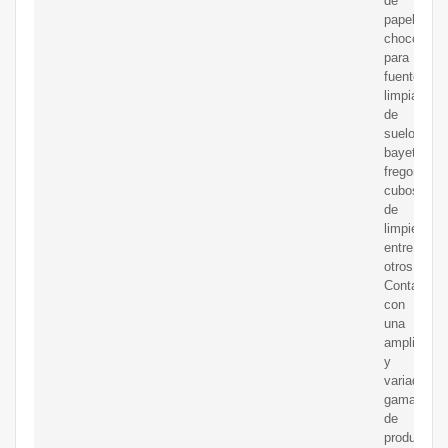
de
papel,
chocolate
para
fuentes,
limpiadore
de
suelo,
bayetas,
fregonas,
cubos
de
limpieza,
entre
otros.
Contamos
con
una
amplia
y
variada
gama
de
productos