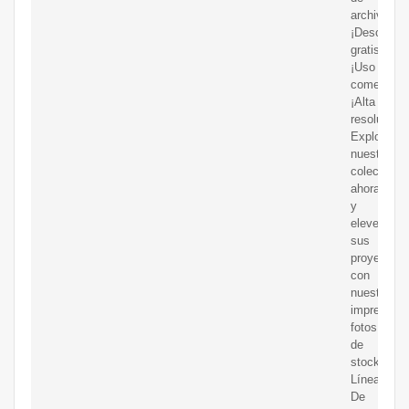
archivo.
¡Descarga
gratis!
¡Uso
comercial!
¡Alta
resolución!
Explore
nuestra
colección
ahora
y
eleve
sus
proyectos
con
nuestras
impresiona
fotos
de
stock
Línea
De