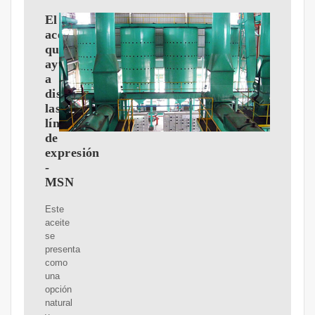
El
aceite
que
ayuda
a
disminuir
las
líneas
de
expresión
-
MSN
Este
aceite
se
presenta
como
una
opción
natural