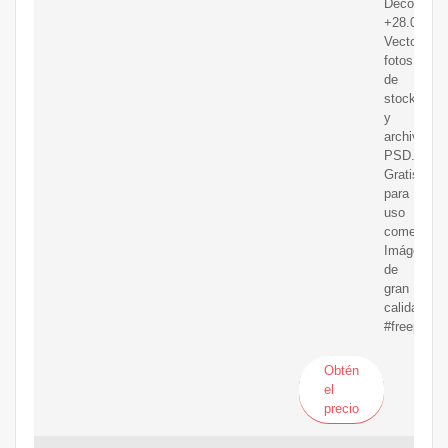
Decoracion
+28.000
Vectores,
fotos
de
stock
y
archivos
PSD.
Gratis
para
uso
comercial
Imágenes
de
gran
calidad.
#freepik
Obtén
el
precio