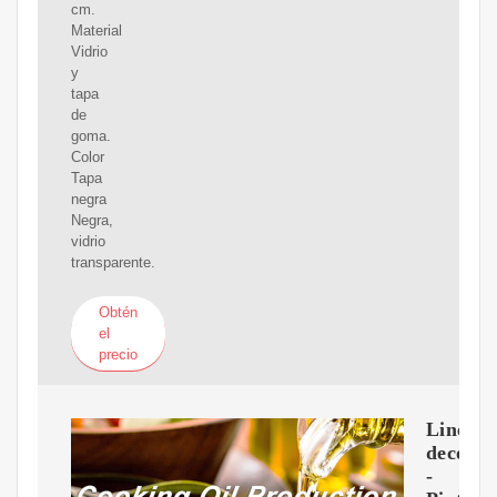
cm.
Material
Vidrio
y
tapa
de
goma.
Color
Tapa
negra
Negra,
vidrio
transparente.
Obtén
el
precio
Lineas
decorat
-