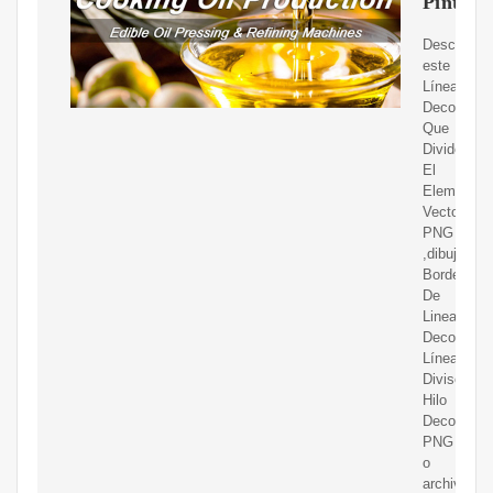
Pintere
Descargue
este
Líneas
Decorativa
Que
Dividen
El
Elemento
Vectorial
PNG
,dibujos
Borde
De
Lineas
Decorativa
Línea
Divisoria,
Hilo
Decorativo
PNG
o
archivo