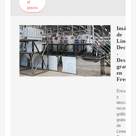
el
precio
Imágen
de
Lineas
Decorac
-
Descar
gratuit
en
Freepik
Encuentra
y
descarga
recursos
gráficos
gratuitos
de
Lineas