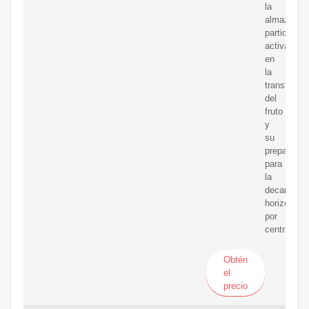
la
almazara,
participa
activamen
en
la
transforma
del
fruto
y
su
preparació
para
la
decantació
horizontal
por
centrifugad
Obtén
el
precio