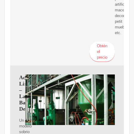
artificiales,
macetas
decorada,
petit
muebles,
etc.
Obtén
el
precio
Aceitera
Lineas
–
La
Batea
Deco
Un
modelo
sobrio