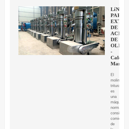
LíNEA
PARA
EXTRA
DE
ACEIT
DE
OLIVA
-
Caldere
Manza
El
molino
triturador
es
una
máquina
normalmen
considerad
comienzo
de