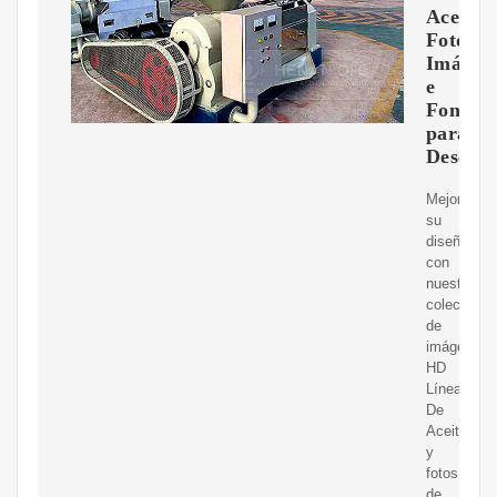
Aceite
Fotos,
Imágen
e
Fondo
para
Descar
Mejore
su
diseño
con
nuestra
colección
de
imágenes
HD
Línea
De
Aceite
y
fotos
de