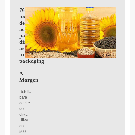
76
botellas
de
aceite
para
dise?
ar
tu
packaging
-
Al
Margen
Botella
para
aceite
de
oliva
Ulivo
en
500