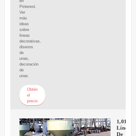
en
Pinterest.
Ver
más
ideas
sobre
lineas
decorativas,
disenos
de
unas,
decoración
de
unas.
Obtén
el
precio
1,016
Línea
De