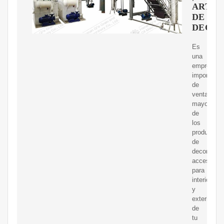
ARTÍC
DE
DECO
Es
una
empresa
importador
de
venta
mayorista
de
los
productos
de
decoración
accesorios
para
interior
y
exterior
de
tu