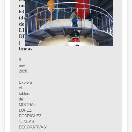
mejores
63
ideas
de
LINEAS
DECORATIVAS
|
lineas
8
nov.
2020
-
Explora
el
tablero
de
MISTRAL
LOPEZ
RODRIGUEZ
"LINEAS
DECORATIVAS"