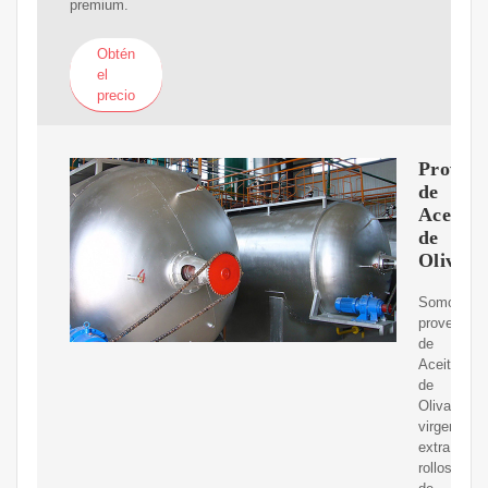
premium.
Obtén
el
precio
Proveed
de
Aceite
de
Oliva
Somos
proveedor
de
Aceite
de
Oliva
virgen
extra,
rollos