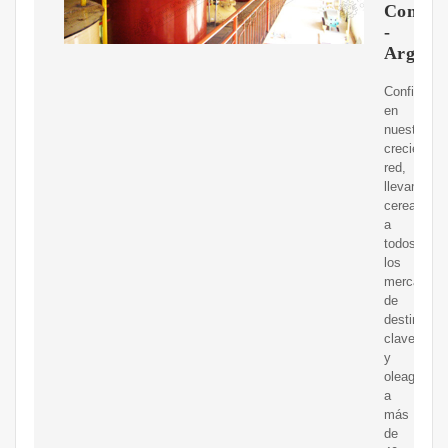
Compa
-
Argenti
Confiando
en
nuestra
creciente
red,
llevamos
cereales
a
todos
los
mercados
de
destino
clave,
y
oleaginosa
a
más
de