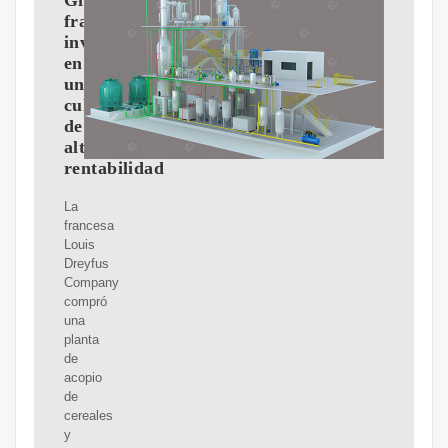
Gigante
francés
invierte
en
un
cultivo
de
alta
rentabilidad
La
francesa
Louis
Dreyfus
Company
compró
una
planta
de
acopio
de
cereales
y