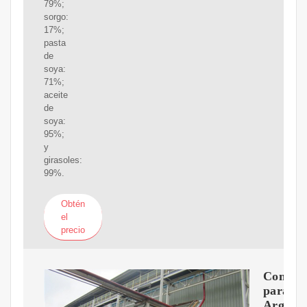
79%;
sorgo:
17%;
pasta
de
soya:
71%;
aceite
de
soya:
95%;
y
girasoles:
99%.
Obtén
el
precio
Compet
para
Argenti