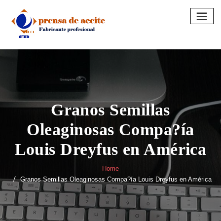
Skip
to
content
Granos Semillas
Oleaginosas Compa?ía
Louis Dreyfus en América
Home
Granos Semillas Oleaginosas Compa?ía Louis Dreyfus en América