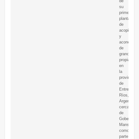
de
su
primera
planta
de
acopio
y
acondicion
de
granos
propia
en
la
provincia
de
Entre
Ríos,
Argentina,
cerca
de
Gobernado
Mansilla,
como
parte