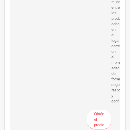
mundo,
entregando
los
productos
adecuados
en
el
lugar
correcto,
en
el
momento
adecuado,
de
forma
segura,
responsabl
y
confiable.
Obtén
el
precio