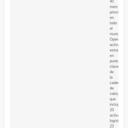
40
mercados
principales
en
todo
el
mundo
Operamos
activos
estratégic
en
puntos
clave
de
la
cadena
de
valor,
que
incluyen
20
activos
logísticos,
23