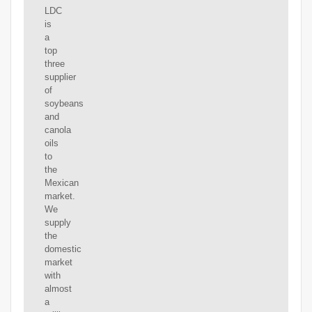
LDC
is
a
top
three
supplier
of
soybeans
and
canola
oils
to
the
Mexican
market.
We
supply
the
domestic
market
with
almost
a