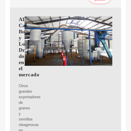
ADM,
Cargill,
Bunge
y
Louis
Dreyfus
dominan
en
el
mercado
Otros
grandes
exportadores
de
granos
y
semillas
oleaginosas
en