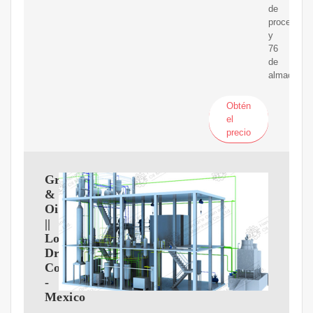
de
procesami
y
76
de
almacenam
Obtén
el
precio
Grains
&
Oilseeds
||
Louis
Dreyfus
Company
-
Mexico