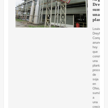
Dreyfu
suma
una
planta
Louis
Dreyfus
Company
anunció
hoy
que
construirá
una
planta
procesado
de
soja
en
Ohio,
sumándos
a
una
creciente