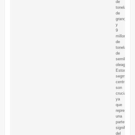
de
toneladas
de
granos
y
9
millones
de
toneladas
de
semillas
oleaginosa
Estos
segmentos
centrales
son
cruciales,
ya
que
representa
una
parte
significativ
del