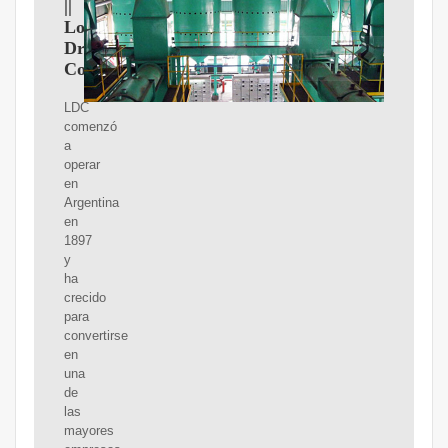
||
Louis
Dreyfus
Company
LDC
comenzó
a
operar
en
Argentina
en
1897
y
ha
crecido
para
convertirse
en
una
de
las
mayores