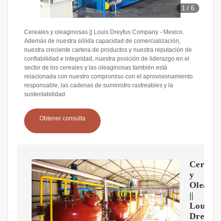
1
/
6
Cereales y oleaginosas || Louis Dreyfus Company - Mexico.
Además de nuestra sólida capacidad de comercialización,
nuestra creciente cartera de productos y nuestra reputación de
confiabilidad e integridad, nuestra posición de liderazgo en el
sector de los cereales y las oleaginosas también está
relacionada con nuestro compromiso con el aprovisionamiento
responsable, las cadenas de suministro rastreables y la
sustentabilidad.
Obtener consulta
Cereale
y
Oleagin
||
Louis
Dreyfu