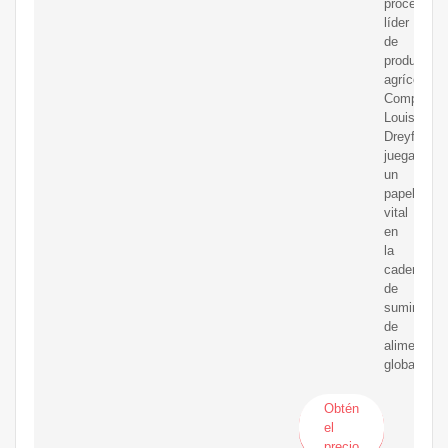
procesador
líder
de
productos
agrícolas,
Compañía
Louis
Dreyfus
juega
un
papel
vital
en
la
cadena
de
suministro
de
alimentos
globales.
Obtén
el
precio