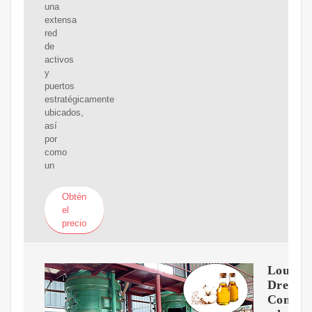
una
extensa
red
de
activos
y
puertos
estratégicamente
ubicados,
así
por
como
un
Obtén
el
precio
Louis
Dreyfu
Compa