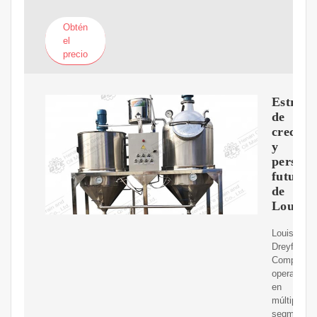
Obtén
el
precio
Estrate
de
crecimi
y
perspec
futuras
de
Louis
Louis
Dreyfus
Company
opera
en
múltiples
segmentos