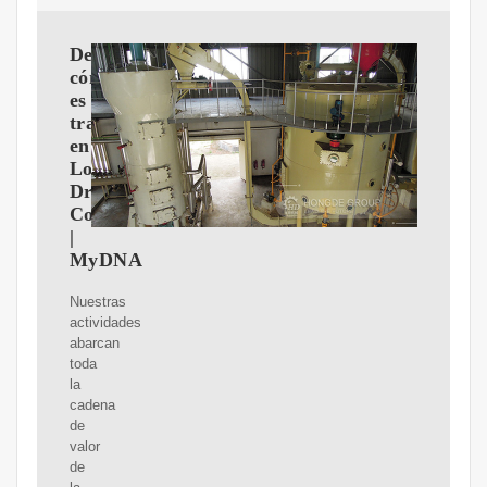
Descubre
cómo
es
trabajar
en
Louis
Dreyfus
Company
|
MyDNA
Nuestras
actividades
abarcan
toda
la
cadena
de
valor
de