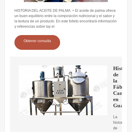
HISTORIA DEL ACEITE DE PALMA. > El aceite de palma ofrece
un buen equilibrio entre la composición nutricional y el sabor y
la textura de un producto. En este folleto encontrará información
y referencias sobre lay el
Obtener consulta
Histori
de
la
Fábrica
Cantel
en
Guatem
La
historia
de