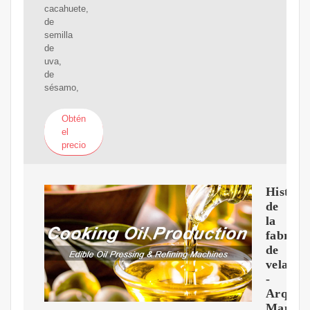
cacahuete,
de
semilla
de
uva,
de
sésamo,
Obtén
el
precio
Histori
de
la
fabrica
de
velas
-
Arquid
Mantin