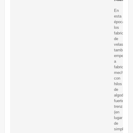
En
esta
época,
los
fabricantes
de
velas
también
empezaron
a
fabricar
mechas
con
hilos
de
algodón
fuertement
trenzados
(en
lugar
de
simplemen