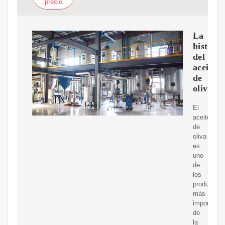
precio
La
historia
del
aceite
de
oliva
El
aceite
de
oliva
es
uno
de
los
productos
más
importante
de
la