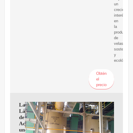
un
creciente
interés
en
la
producción
de
velas
sostenible
y
ecológicas
Obtén
el
precio
La
Lámpara
de
Aceite:
un