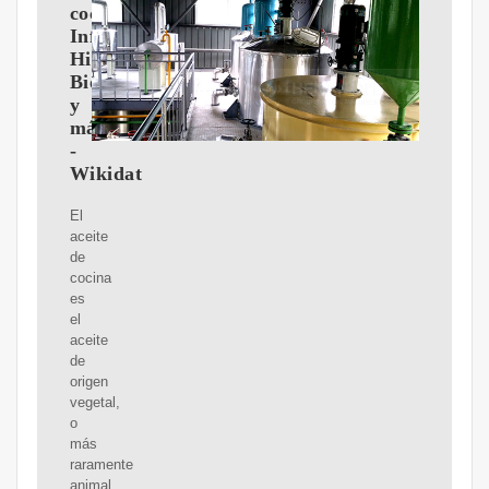
cocina
Información,
Historia,
Biografía
y
más.
-
Wikidat
El
aceite
de
cocina
es
el
aceite
de
origen
vegetal,
o
más
raramente
animal,