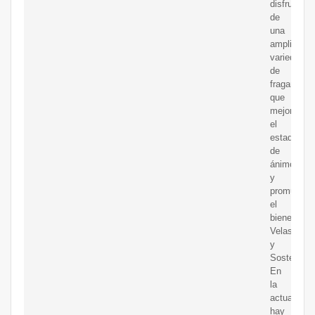
disfrutar
de
una
amplia
variedad
de
fragancias
que
mejoran
el
estado
de
ánimo
y
promueven
el
bienestar.
Velas
y
Sostenibili
En
la
actualidad,
hay