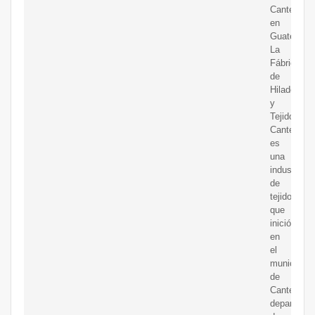
Cantel
en
Guatemala
La
Fábrica
de
Hilados
y
Tejidos
Cantel
es
una
industria
de
tejidos
que
inició
en
el
municipio
de
Cantel,
departame