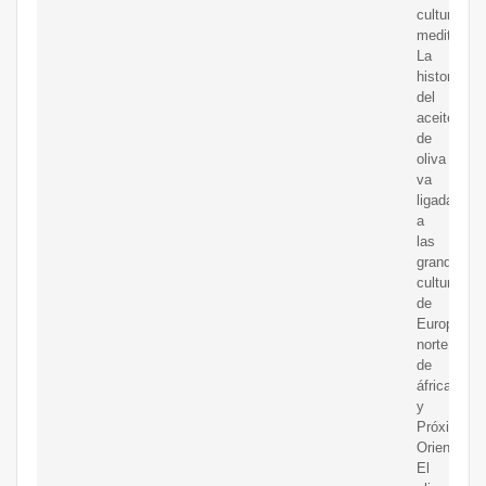
cultura
mediterrán
La
historia
del
aceite
de
oliva
va
ligada
a
las
grandes
culturas
de
Europa,
norte
de
áfrica
y
Próximo
Oriente.
El