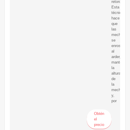
retorcidos)
Esta
técnica
hace
que
las
mechas
se
enrosquen
al
arder,
mantenien
la
altura
de
la
mecha
y,
por
Obtén
el
precio