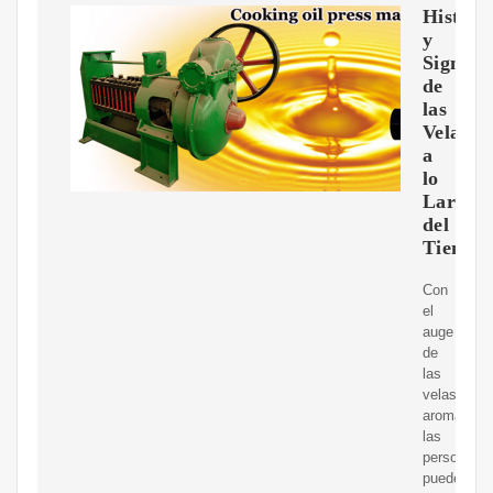
Histori
y
Signifi
de
las
Velas
a
lo
Largo
del
Tiempo
Con
el
auge
de
las
velas
aromáticas
las
personas
pueden