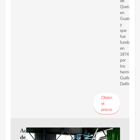
de
Quetzalte
en
Guatemala
y
que
fue
fundada
en
1874
por
los
hermanos
Guillermo,
Delfino
Obtén
el
precio
Aceite
de