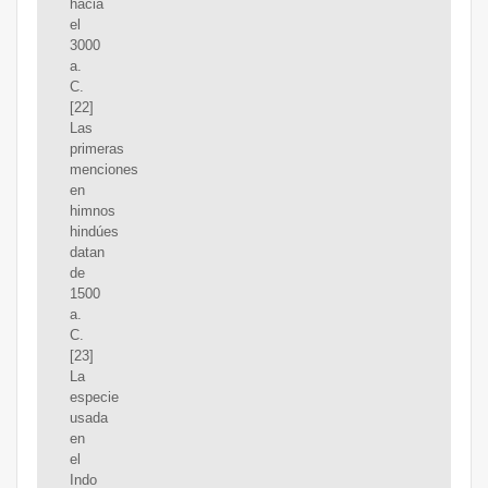
hacia
el
3000
a.
C.
[22]
Las
primeras
menciones
en
himnos
hindúes
datan
de
1500
a.
C.
[23]
La
especie
usada
en
el
Indo