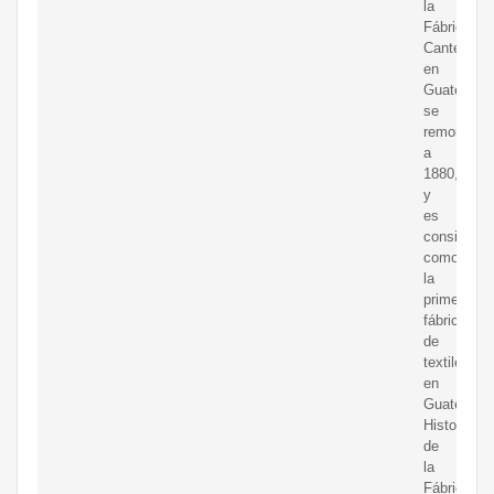
la
Fábrica
Cantel
en
Guatemala
se
remonta
a
1880,
y
es
considerad
como
la
primera
fábrica
de
textiles
en
Guatemala
Historia
de
la
Fábrica