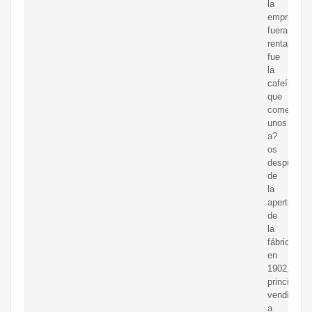
la
empresa
fuera
rentable
fue
la
cafeína,
que
comenzó
unos
a?
os
después
de
la
apertura
de
la
fábrica
en
1902,
principalm
vendida
a