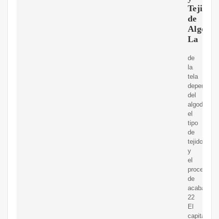
Tejidos
de
Algodó
La
de
la
tela
dependía
del
algodón,
el
tipo
de
tejido
y
el
proceso
de
acabado.
22
El
capital