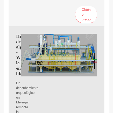
Obtén
el
precio
Historia
del
algodón
-
Wikipedia,
la
enciclopedia
libre
Un
descubrimiento
arqueológico
en
Mejergar
remonta
la