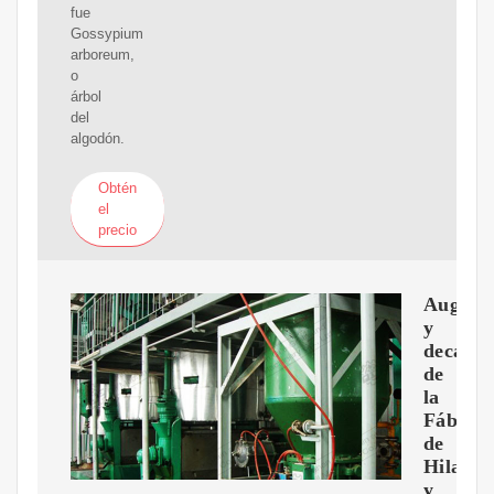
fue
Gossypium
arboreum,
o
árbol
del
algodón.
Obtén
el
precio
Auge
y
decaden
de
la
Fábrica
de
Hilados
y