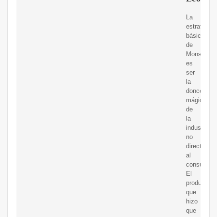
La
estrategia
básica
de
Monsanto
es
ser
la
doncella
mágica
de
la
industria,
no
directa
al
consumidor
El
producto
que
hizo
que