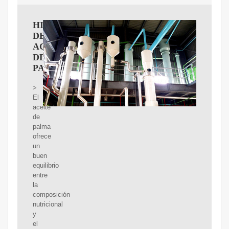
HISTORIA
DEL
ACEITE
DE
PALMA
>
El
aceite
de
palma
ofrece
un
buen
equilibrio
entre
la
composición
nutricional
y
el