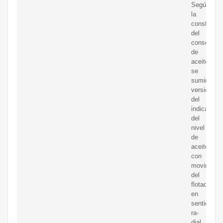
Según
la
construcci
del
conservad
de
aceite
se
suministra
versiones
del
indicador
del
nivel
de
aceite
con
movimient
del
flotador
en
sentido
ra-
dial