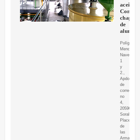
aceite
Con
chapill
de
alumini
Polígono
Mendiola
Naves
1
y
2.,
Apdo.
de
correos
no
4,
20590
Soraluze-
Placencia
de
las
Armas