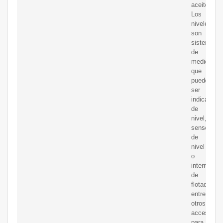
aceite.
Los
niveles
son
sistemas
de
medición
que
pueden
ser
indicadore
de
nivel,
sensores
de
nivel
o
interruptor
de
flotador,
entre
otros.Los
accesorios
para