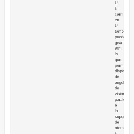
U.
El
carril
en
U
también
puede
girar
90°,
lo
que
permite
disponer
de
ángulo
de
visión
paralelo
a
la
superficie
de
atornillado.
El