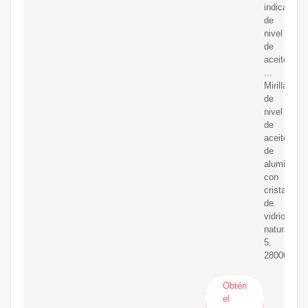
indicadore
de
nivel
de
aceite,
...
Mirillas
de
nivel
de
aceite
de
aluminio
con
cristal
de
vidrio
natural.
5.
28006.
Obtén
el