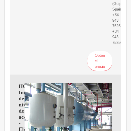
(Guipúzcoa
Spain
+34
943
752520
+34
943
752505
Obtén
el
precio
HCL.
Indicadores
de
nivel
de
aceite
-
Elesa+Ganter