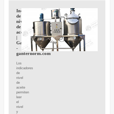
Indicadores
de
nivel
de
aceite
|
Ganter
-
ganternorm.com
Los
indicadores
de
nivel
de
aceite
permiten
leer
el
nivel
y