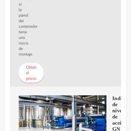
si
la
pared
del
contenedor
tiene
una
rosca
de
montaje.
Obtén
el
precio
Indicad
de
nivel
de
aceite
GN