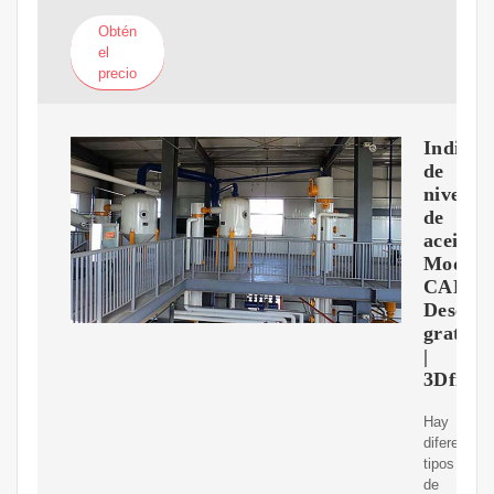
Obtén
el
precio
Indicad
de
nivel
de
aceite
Modelo
CAD
Descar
gratuit
|
3Dfindi
Hay
diferentes
tipos
de