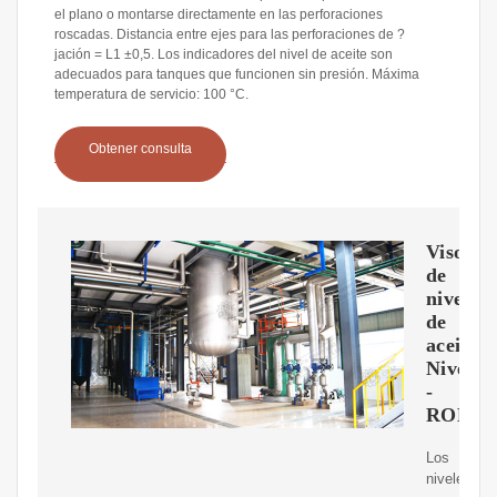
el plano o montarse directamente en las perforaciones
roscadas. Distancia entre ejes para las perforaciones de ?
jación = L1 ±0,5. Los indicadores del nivel de aceite son
adecuados para tanques que funcionen sin presión. Máxima
temperatura de servicio: 100 °C.
Obtener consulta
Visor
de
nivel
de
aceite.
Niveles
-
RODA
Los
niveles