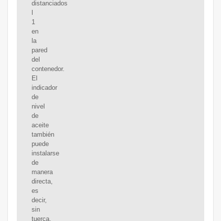
distanciados
l
1
en
la
pared
del
contenedor.
El
indicador
de
nivel
de
aceite
también
puede
instalarse
de
manera
directa,
es
decir,
sin
tuerca,