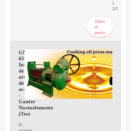
1
1/2
Obtén
el
precio
GN
650
Indicadores
de
nivel
de
aceite
-
Ganter
Normelemente
(Test
El
montaje