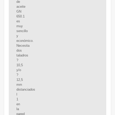
de
aceite
GN
650.1
es
muy
sencillo
y
económico.
Necesita
dos
taladros
?
10,5
y/o
?
12,5
mm
distanciados
l
1
en
la
pared