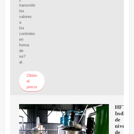
transmitir
los
valores
a
los
controles
en
forma
de
se?
al.
Obtén
el
precio
HFTX.
Indicad
de
nivel
de