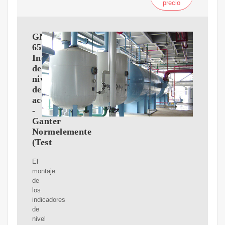
precio
GN
650.1
Indicadores
de
nivel
de
aceite
-
Ganter
Normelemente
(Test
El
montaje
de
los
indicadores
de
nivel