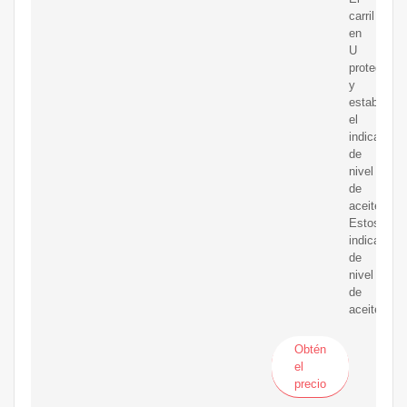
carril
en
U
protege
y
estabiliza
el
indicador
de
nivel
de
aceite.
Estos
indicadore
de
nivel
de
aceite
Obtén
el
precio