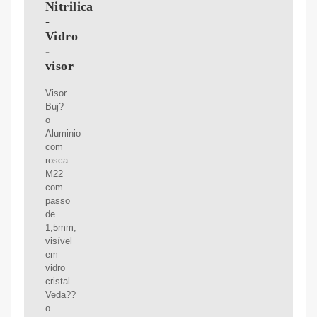
Nitrilica
-
Vidro
-
visor
Visor
Buj?
o
Aluminio
com
rosca
M22
com
passo
de
1,5mm,
visível
em
vidro
cristal.
Veda??
o