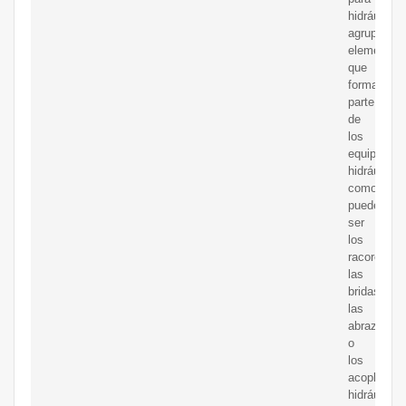
hidráulica
agrupan
elementos
que
forman
parte
de
los
equipos
hidráulicos
como
pueden
ser
los
racores,
las
bridas,
las
abrazader
o
los
acoplamien
hidráulica