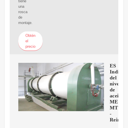
tiene
una
rosca
de
montaje.
Obtén
el
precio
ES
Indicad
del
nivel
de
aceite
MESS
MTO
-
Reinha