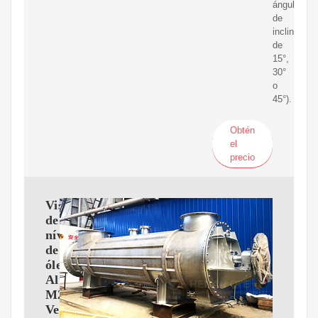
ángulo
de
inclinación
de
15°,
30°
o
45°).
Obtén
el
precio
Visor
de
nível
de
óleo
Aluminio
M22x1,5
Ved.