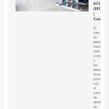
651
(HCL.)
|
Ganter
El
tubo
de
plástico
transparen
está
conectado
a
las
piezas
terminales
junto
con
el
carril
de
aluminio
en