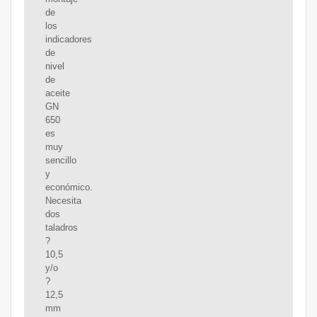
de
los
indicadores
de
nivel
de
aceite
GN
650
es
muy
sencillo
y
económico.
Necesita
dos
taladros
?
10,5
y/o
?
12,5
mm