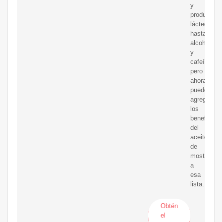
y
productos
lácteos
hasta
alcohol
y
cafeína,
pero
ahora,
puedes
agregar
los
beneficios
del
aceite
de
mostaza
a
esa
lista.
Obtén
el