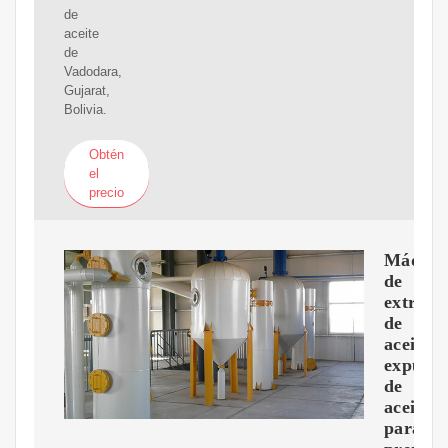
de
aceite
de
Vadodara,
Gujarat,
Bolivia.
Obtén
el
precio
Máquin
de
extracc
de
aceite,
expulso
de
aceite
para