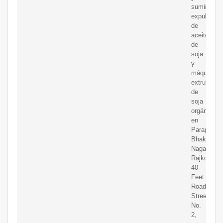
suministra
expulsores
de
aceite
de
soja
y
máquinas
extrusoras
de
soja
orgánica
en
Paraguay.
Bhakti
Nagar,
Rajkot
40
Feet
Road
Street
No.
2,