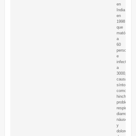
en
India
en
1998
que
mató
a
60
personas
e
infectó
a
3000,
causando
síntomas
como
hinchazón,
problemas
respiratori
diarrea,
náuseas
y
dolores