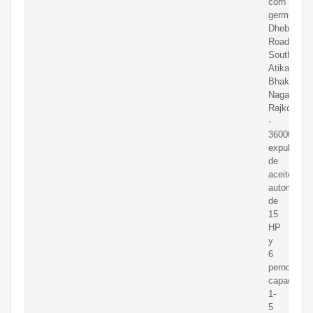
corn
germer
Dhebar
Road
South,
Atika,
Bhakti
Nagar,
Rajkot
-
360002,
expulsor
de
aceite
automático
de
15
HP
y
6
pernos,
capacidad:
1-
5