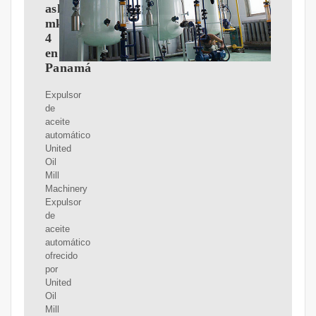
ashoka
mk-
4
en
Panamá
Expulsor
de
aceite
automático
United
Oil
Mill
Machinery
Expulsor
de
aceite
automático
ofrecido
por
United
Oil
Mill