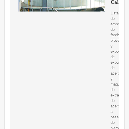
Calcuta
Listados
de
empresas
de
fabricantes
proveedor
y
exportador
de
expulsores
de
aceite
y
máquinas
de
extracción
de
aceite
a
base
de
hierbas