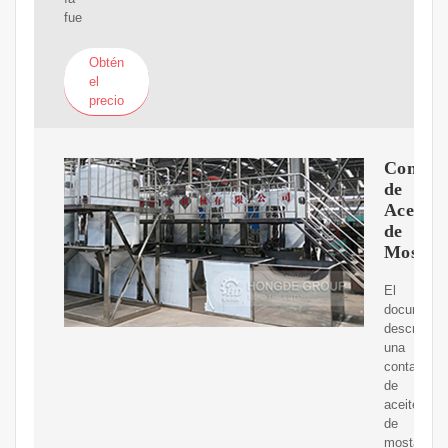
fue
Obtén
el
precio
Contam
de
Aceite
de
Mostaz
El
documento
describe
una
contamina
de
aceite
de
mostaza