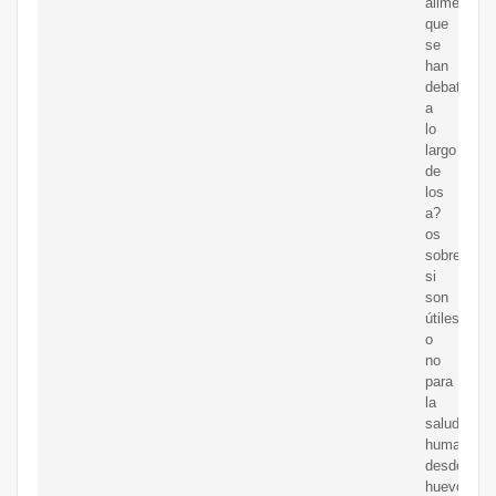
alimentos
que
se
han
debatido
a
lo
largo
de
los
a?
os
sobre
si
son
útiles
o
no
para
la
salud
humana,
desde
huevos