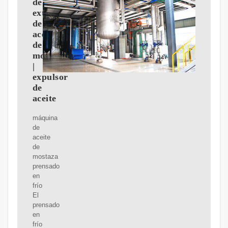
de
extracción
de
aceite
de
mostaza
|
expulsor
de
aceite
máquina
de
aceite
de
mostaza
prensado
en
frío
El
prensado
en
frío