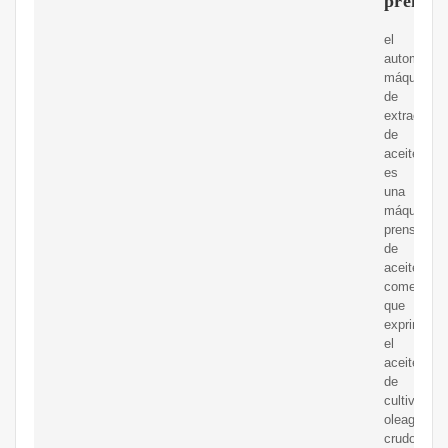
prensar
el
automatico
máquina
de
extracción
de
aceite
es
una
máquina
prensadora
de
aceite
comestible
que
exprime
el
aceite
de
cultivos
oleaginoso
crudos.Se