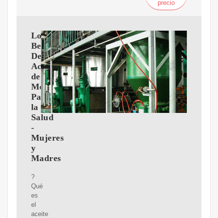
precio
Los
Beneficios
Del
Aceite
de
Mostaza
Para
la
Salud
-
Mujeres
y
Madres
?
Qué
es
el
aceite