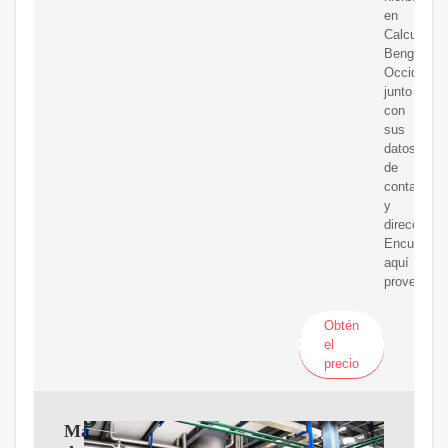
en
Calcuta,
Bengala
Occidental
junto
con
sus
datos
de
contacto
y
dirección.
Encuentre
aquí
proveedor
Obtén
el
precio
Máquina