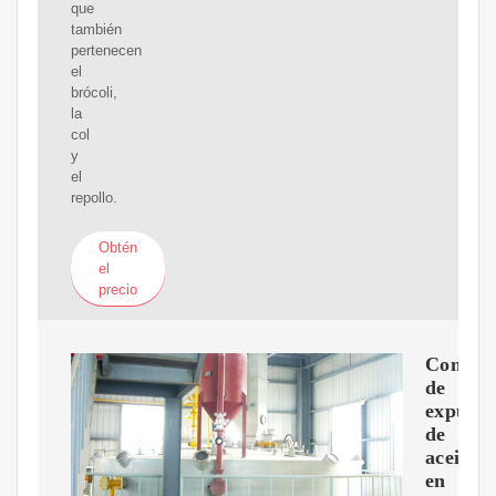
que
también
pertenecen
el
brócoli,
la
col
y
el
repollo.
Obtén
el
precio
Comerc
de
expulso
de
aceite
en