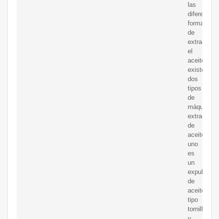
las
diferentes
formas
de
extraer
el
aceite,
existen
dos
tipos
de
máquinas
extractora
de
aceite.
uno
es
un
expulsor
de
aceite
tipo
tornillo,
y