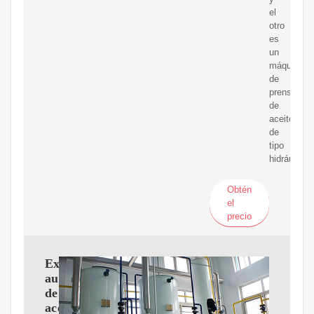
el
otro
es
un
máquina
de
prensa
de
aceite
de
tipo
hidráulico.
Obtén
el
precio
Expulsor
automático
de
aceite