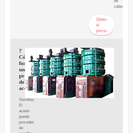
de
cabeza.
Obtén
el
precio
?
Cómo
funciona
una
prensa
de
aceite?
Semillas:
El
aceite
puede
proceder
de