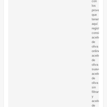
con
los
proveedor
que
tenemos
aquí
registrados
consigue
aceite
de
oliva
online,
aceite
de
oliva
suave,
aceite
de
oliva
sin
filtrar
y
aceite
de