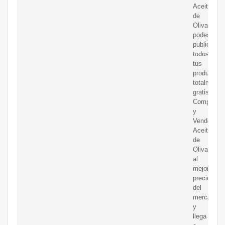
Aceite
de
Oliva
podes
publicar
todos
tus
productos
totalmente
gratis.
Compra
y
Vende
Aceite
de
Oliva
al
mejor
precio
del
mercado
y
llega