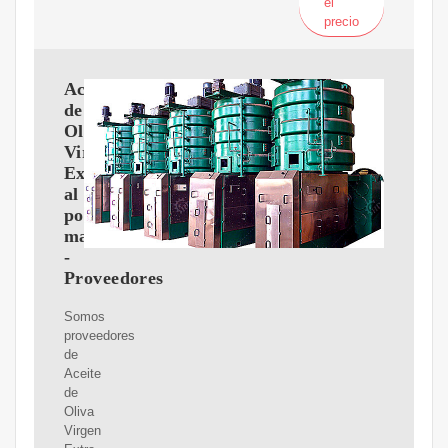
el
precio
Aceite
de
Oliva
Virgen
Extra
al
por
mayor
-
Proveedores
Somos
proveedores
de
Aceite
de
Oliva
Virgen