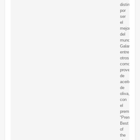
distinguido
por
ser
el
mejor
del
mundo.
Galardona
entre
otros
como
proveedor
de
aceite
de
oliva,
con
el
premio
“Premier
Best
of
the