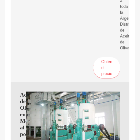
a
toda
la
Argentina.
Distribuido
de
Aceite
de
Oliva
Obtén
el
precio
Aceite
de
Oliva
en
Monodosis
al
por