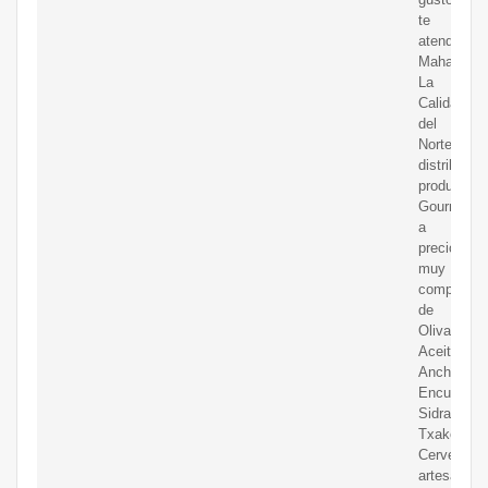
te
atenderem
MahatsHerr
La
Calidad
del
Norte
distribuim
productos
Gourmet
a
precios
muy
competitiv
de
Oliva,
Aceitunas,
Anchoas,
Encurtidos
Sidra,
Txakoli,
Cervezas
artesanas,