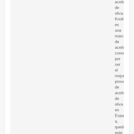
aceite
de
oliva.
Knolive
es
una
marca
de
aceite
conocida
por
ser
el
mejor
proveedor
de
aceite
de
oliva
en
Espa?
a,
quedando
este