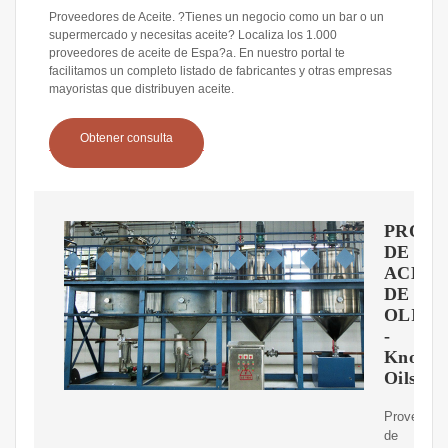
Proveedores de Aceite. ?Tienes un negocio como un bar o un
supermercado y necesitas aceite? Localiza los 1.000
proveedores de aceite de Espa?a. En nuestro portal te
facilitamos un completo listado de fabricantes y otras empresas
mayoristas que distribuyen aceite.
Obtener consulta
PROV
DE
ACEIT
DE
OLIVA
-
Knolive
Oils
Proveedor
de