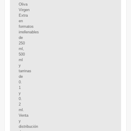
Oliva
Virgen
Extra
en
formatos
irrellenables
de
250
ml,
500
ml
y
tarrinas
de
0.
1
y
0.
2
ml.
Venta
y
distribución