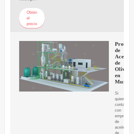
Obtén
el
precio
Proveed
de
Aceite
de
Oliva
en
Murcia
Si
quieres
contactar
con
empresas
de
aceite
de