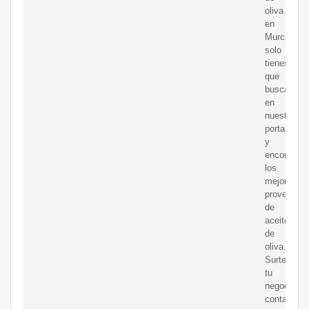
oliva
en
Murcia
solo
tienes
que
buscar
en
nuestro
portal
y
encontrar
los
mejores
proveedor
de
aceite
de
oliva..
Surte
tu
negocio
contactan