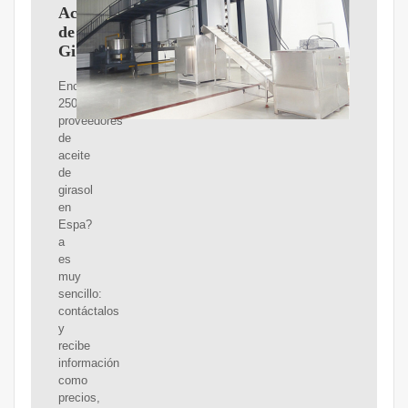
Aceite
de
Girasol
Encontrar
250
proveedores
de
aceite
de
girasol
en
Espa?
a
es
muy
sencillo:
contáctalos
y
recibe
información
como
precios,