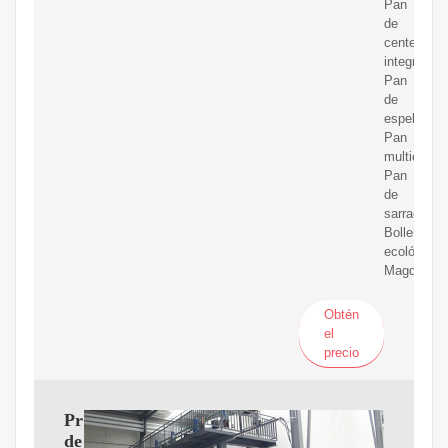
Pan
de
centeno
integral,
Pan
de
espelta,
Pan
multicereal
Pan
de
sarraceno,
Bollería
ecológica,
Magdalena
Obtén
el
precio
Proveedores
de