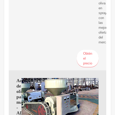
oliva
en
spray
con
las
mejores
ofertas
del
mercado.
Obtén
el
precio
Aceite
de
oliva
para
mayoristas
-
ADEOLIVA