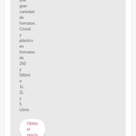
una
gran
variedad
de
formatos.
Cristal
y
plástico
en
formatos
de
250
y
500ml
a
1L,
2L
y
5
Litros.
Obtén
el
precio