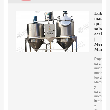
Lubrica
más
que
solo
aceite
|
Mercur
Marine
Disponible
para
muchos
modelos
fueraborda
Mercury
y
para
motores
intraborda
y