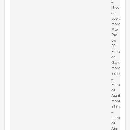
4
litros
de
aceite
Mopar
Max
Pro
5w
30-
Filtro
de
Gasoil
Mopar
77366607
-
Filtro
de
Aceite
Mopar
71754237
-
Filtro
de
Aire