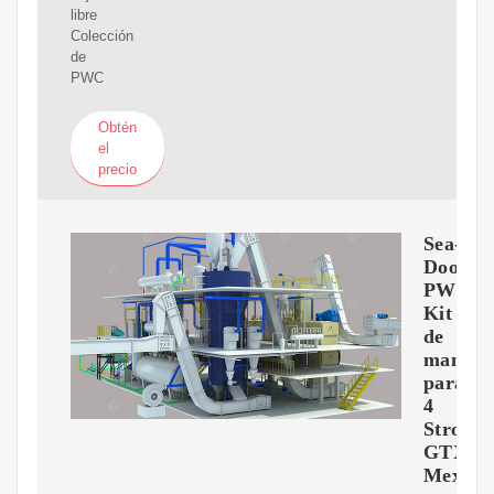
libre
Colección
de
PWC
Obtén
el
precio
Sea-
Doo
PWC
Kit
de
manten
para
4
Stroke
GTX
Mexico