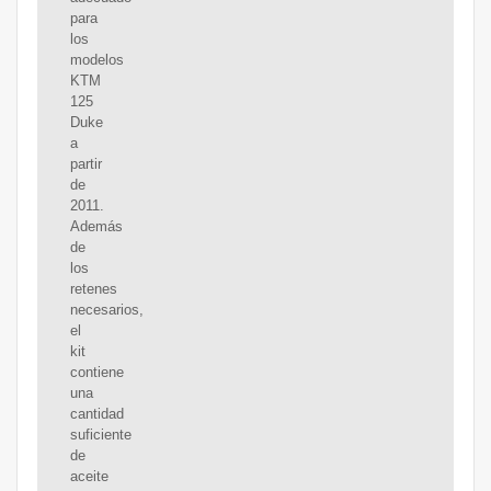
para
los
modelos
KTM
125
Duke
a
partir
de
2011.
Además
de
los
retenes
necesarios,
el
kit
contiene
una
cantidad
suficiente
de
aceite