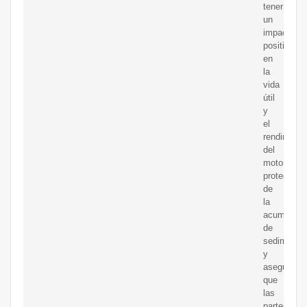
tener
un
impacto
positivo
en
la
vida
útil
y
el
rendimient
del
motor,
protegiénd
de
la
acumulaci
de
sedimento
y
asegurand
que
las
partes