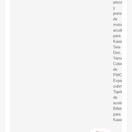
piezas
y
prendas
de
motos
acuáticas
para
Kawasaki,
Sea-
Doo,
Yamaha.
Colección
de
PWC
Expandir
submen
Tapón
de
aceite
Billet
para
Kawasaki