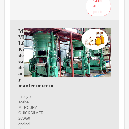
Obtén
el
precio
MERCURY
VERADO
L6
Kit
de
cambio
de
aceite
y
mantenimiento
Incluye
aceite
MERCURY
QUICKSILVER
25W50
original,