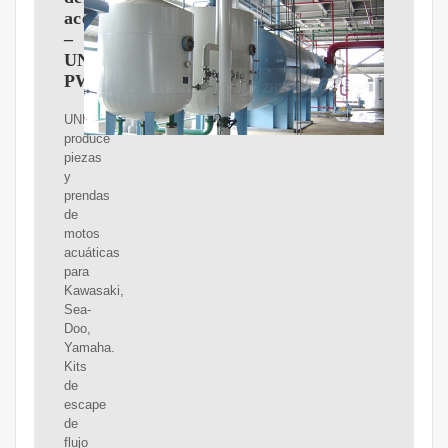
aceite
–
UNLIMITED
PWC
UNLIMITED
produce
piezas
y
prendas
de
motos
acuáticas
para
Kawasaki,
Sea-
Doo,
Yamaha.
Kits
de
escape
de
flujo