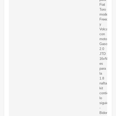
Fiat
Toro
modelos
Freedom
y
Volcano
con
motor
Gasolera
2.0
JTD
16vNo
es
para
la
1.8
naftaEl
kit
contiene
lo
siguiente:
-
Bidon