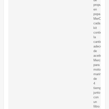
de
propulsión
en
popa
MerCruise
cada
kit
contiene
la
cantidad
adecuada
de
aceite
Mercury
para
motores
marinos
de
4
tiempos
junto
con
un
filtro