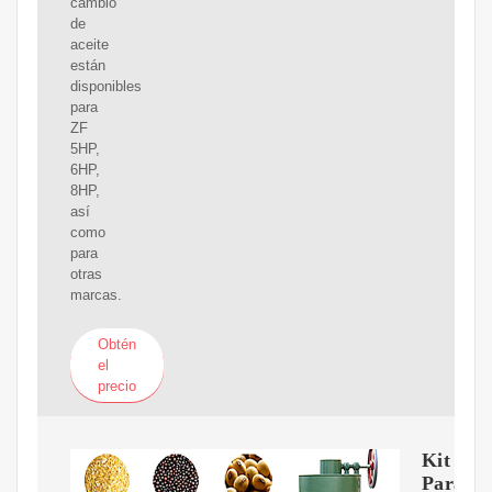
cambio
de
aceite
están
disponibles
para
ZF
5HP,
6HP,
8HP,
así
como
para
otras
marcas.
Obtén
el
precio
Kit
Para