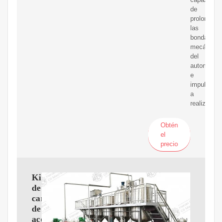
de
prolongar
las
bondades
mecánicas
del
automóvil
e
impulsarlo
a
realizar
Obtén
el
precio
Kit
de
cambio
de
aceite