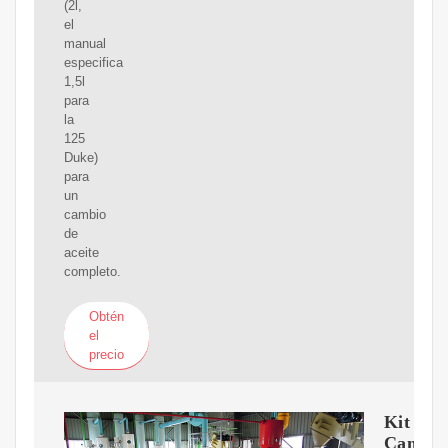
(2l,
el
manual
especifica
1,5l
para
la
125
Duke)
para
un
cambio
de
aceite
completo.
Obtén
el
precio
Kit
Cambio