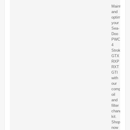
Maintain
and
optimize
your
Sea-
Doo
PWC
4
Stroke
GTX
RXP
RXT
GTI
with
our
comprehen
oil
and
filter
change
kit.
Shop
now