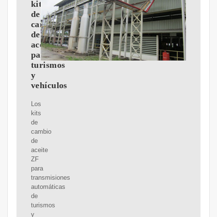
kits
de
cambio
de
aceite
para
turismos
y
vehículos
Los
kits
de
cambio
de
aceite
ZF
para
transmisiones
automáticas
de
turismos
y