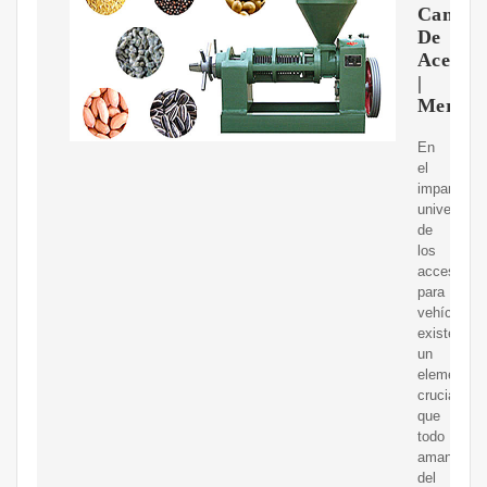
Cambio
De
Aceite
|
Mercad
En
el
imparable
universo
de
los
accesorios
para
vehículos,
existe
un
elemento
crucial
que
todo
amante
del