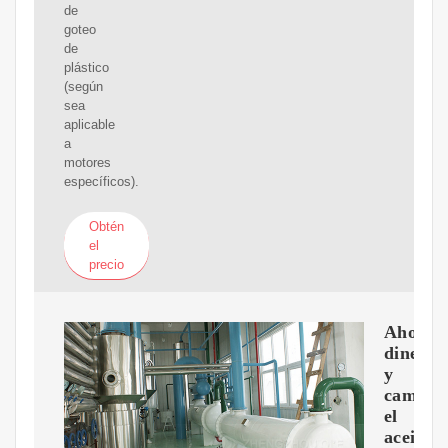
de
goteo
de
plástico
(según
sea
aplicable
a
motores
específicos).
Obtén
el
precio
Ahorra
dinero
y
cambia
el
aceite