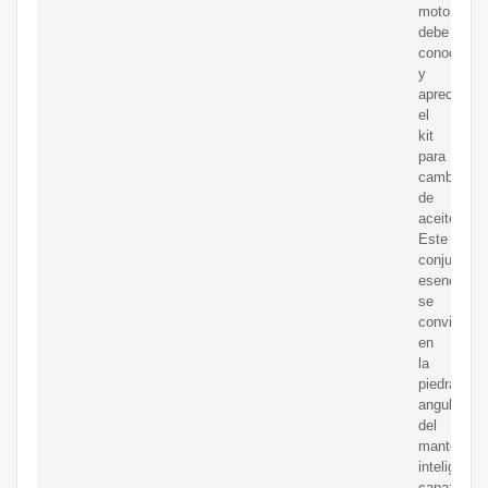
motor
debe
conocer
y
apreciar:
el
kit
para
cambio
de
aceite.
Este
conjunto
esencial
se
convierte
en
la
piedra
angular
del
mantenimi
inteligente,
capaz