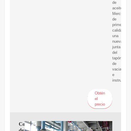
de
aceite
Mercury
de
primera
calidad,
una
nueva
junta
del
tapón
de
vaciado
e
instruccion
Obtén
el
precio
Componentes
del