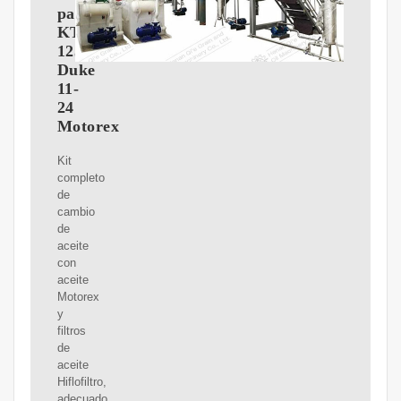
para
KTM
125
Duke
11-
24
Motorex
Kit
completo
de
cambio
de
aceite
con
aceite
Motorex
y
filtros
de
aceite
Hiflofiltro,
adecuado