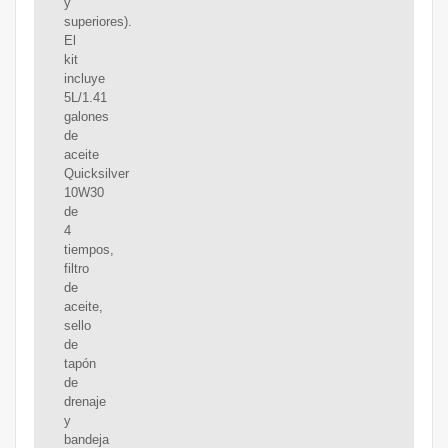
y
superiores).
El
kit
incluye
5L/1.41
galones
de
aceite
Quicksilver
10W30
de
4
tiempos,
filtro
de
aceite,
sello
de
tapón
de
drenaje
y
bandeja