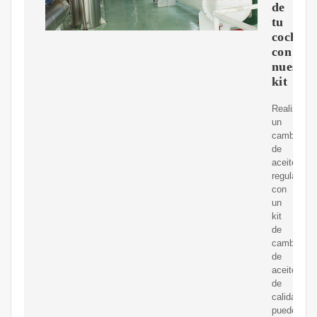
de
tu
coche
con
nuestro
kit
Realizar
un
cambio
de
aceite
regularmen
con
un
kit
de
cambio
de
aceite
de
calidad
puede