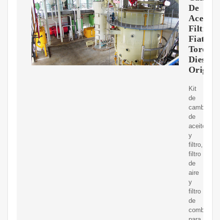
De
Aceite
Filtros
Fiat
Toro
Diesel
Origina
Kit
de
cambio
de
aceite
y
filtro,
filtro
de
aire
y
filtro
de
combustibl
para