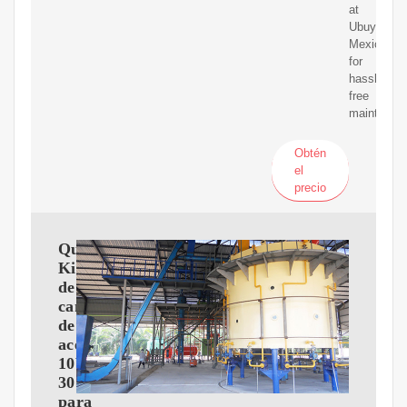
at
Ubuy
Mexico
for
hassle-
free
maintenan
Obtén
el
precio
Quicksilver
Kit
de
cambio
de
aceite
10W-
30
para