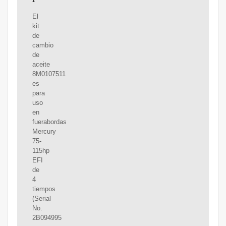
El
kit
de
cambio
de
aceite
8M0107511
es
para
uso
en
fuerabordas
Mercury
75-
115hp
EFI
de
4
tiempos
(Serial
No.
2B094995