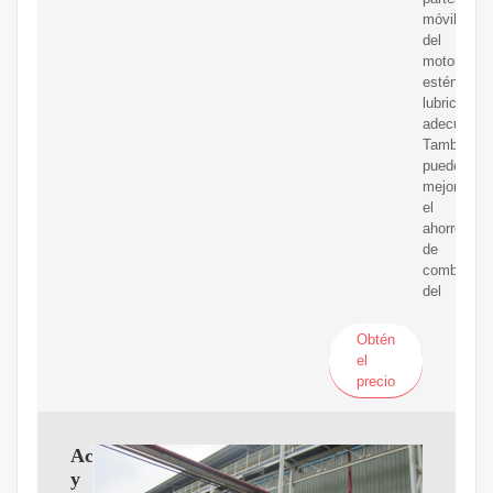
móviles
del
motor
estén
lubricadas
adecuadam
También
puede
mejorar
el
ahorro
de
combustibl
del
Obtén
el
precio
Aceites
y