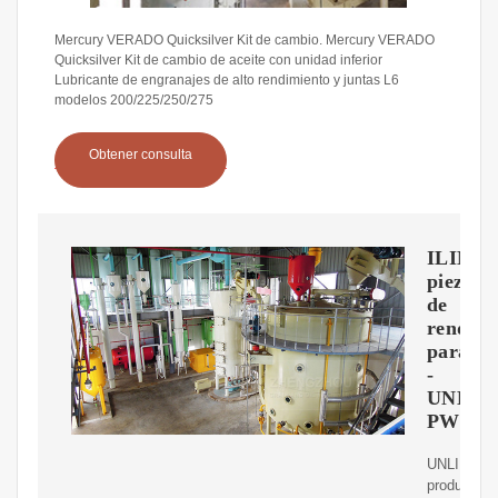
Mercury VERADO Quicksilver Kit de cambio. Mercury VERADO
Quicksilver Kit de cambio de aceite con unidad inferior
Lubricante de engranajes de alto rendimiento y juntas L6
modelos 200/225/250/275
Obtener consulta
ILIMI
piezas
de
rendimi
para
-
UNLIM
PWC
UNLIMITE
produce