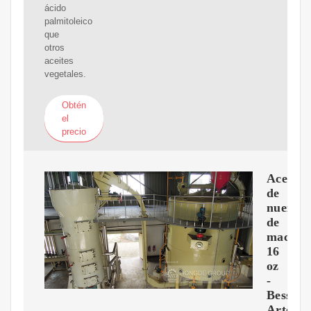
ácido
palmitoleico
que
otros
aceites
vegetales.
Obtén
el
precio
Aceite
de
nuez
de
macada
16
oz
-
Bess
Artesan