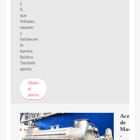
y
9,
que
hidratan,
reparan
y
fortalecen
la
barrera
lipídica.
También
aporta
Obtén
el
precio
Aceite
de
Macada
-