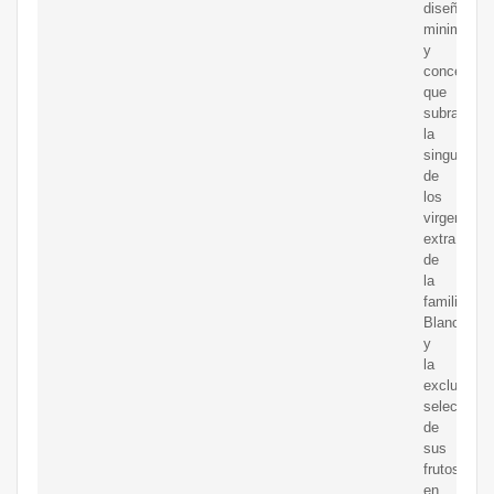
diseño
minimalist
y
conceptual
que
subraya
la
singularida
de
los
virgen
extra
de
la
familia
Blanco
y
la
exclusiva
selección
de
sus
frutos
en