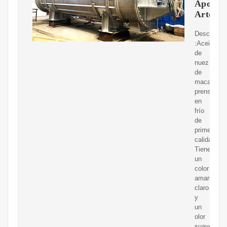
Apoteca
Artesan
Descripció
:Aceite
de
nuez
de
macadami
prensado
en
frío
de
primera
calidad.
Tiene
un
color
amarillo
claro
y
un
olor
suave