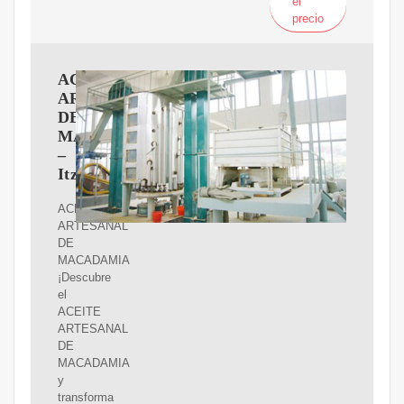
el
precio
ACEITE
ARTESANAL
DE
MACADAMIA
–
Itzayana
ACEITE
ARTESANAL
DE
MACADAMIA
¡Descubre
el
ACEITE
ARTESANAL
DE
MACADAMIA
y
transforma