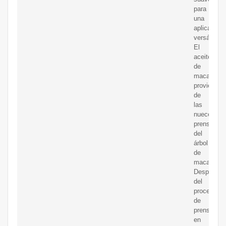
para
una
aplicación
versátil.
El
aceite
de
macadami
proviene
de
las
nueces
prensadas
del
árbol
de
macadamia
Después
del
proceso
de
prensado
en