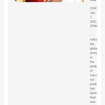
CHICAGO,
Jan.
7,
2021
/PRNewswi
-
-
milkadamia
the
global
innovator
in
the
production
of
macadami
nut
products,
has
launched
their
new