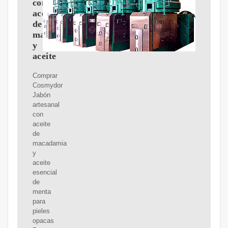
con
aceite
de
macadamia
y
aceite
Comprar
Cosmydor
Jabón
artesanal
con
aceite
de
macadamia
y
aceite
esencial
de
menta
para
pieles
opacas