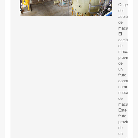
Origen
del
aceite
de
macadamia
El
aceite
de
macadami
proviene
de
un
fruto
conocido
como
nueces
de
macadamia
Este
fruto
proviene
de
un