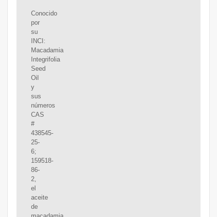
Conocido
por
su
INCI:
Macadamia
Integrifolia
Seed
Oil
y
sus
números
CAS
#
438545-
25-
6;
159518-
86-
2,
el
aceite
de
macadamia