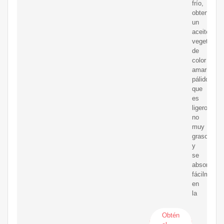
frío,
obtenemos
un
aceite
vegetal
de
color
amarillo
pálido
que
es
ligero,
no
muy
grasoso
y
se
absorbe
fácilmente
en
la
Obtén