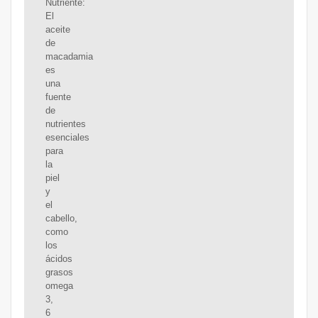
Nutriente:
El
aceite
de
macadamia
es
una
fuente
de
nutrientes
esenciales
para
la
piel
y
el
cabello,
como
los
ácidos
grasos
omega
3,
6