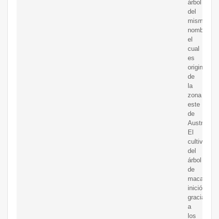
árbol
del
mismo
nombre,
el
cual
es
originario
de
la
zona
este
de
Australia.
El
cultivo
del
árbol
de
macadami
inició
gracias
a
los