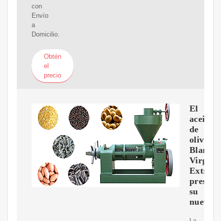
con
Envío
a
Domicilio.
Obtén
el
precio
El
aceite
de
oliva
Blanco
Virgen
Extra
present
su
nuevo
La