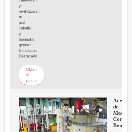
cautivarán
y
revitalizarán
tu
piel,
cabello
y
bienestar
general.
Beneficios
Destacado
Obtén
el
precio
Aceite
de
Macada
Contrai
Benefic