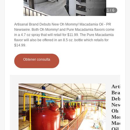
1
/
6
Artisanal Brand Debuts New Oh Mommy! Macadamia Oil - PR
Newswire. Both Oh Mommy! and Pure Macadamia flavors come
in a 4.7 oz spray that will retail for $11.99. The Pure Macadamia
flavor will also be offered in an 8.5 oz. bottle which retails for
$14.99.
Obtener consulta
Artisan
Brand
Debuts
New
Oh
Mommy
Macada
Oil