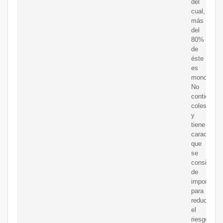
del
cual,
más
del
80%
de
éste
es
monoinsatu
No
contiene
colesterol
y
tiene
característ
que
se
consideran
de
importanci
para
reducir
el
riesgo