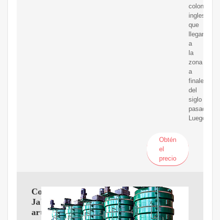
colonos
ingleses
que
llegaron
a
la
zona
a
finales
del
siglo
pasado.
Luego
Obtén
el
precio
Cosmydor
Jabón
artesanal