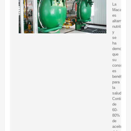
La
Macadami
es
altamente
nutritiva
y
se
ha
demostrad
que
su
consumo
es
benéfico
para
la
salud.
Contiene
de
60-
80%
de
aceite,