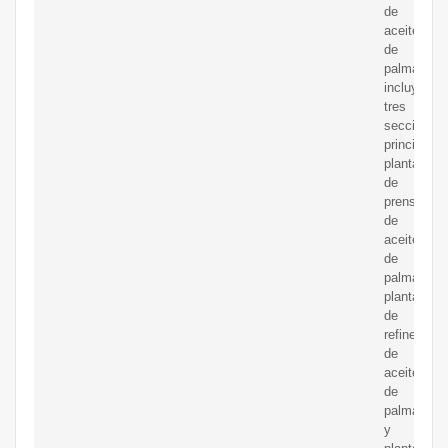
de
aceite
de
palma
incluye
tres
secciones
principales
planta
de
prensado
de
aceite
de
palma,
planta
de
refinería
de
aceite
de
palma
y