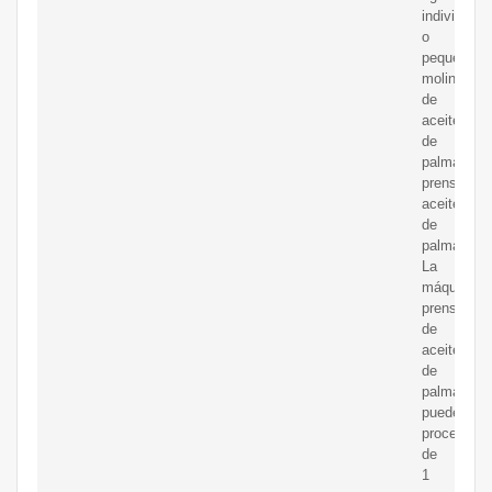
individuale
o
pequeños
molinos
de
aceite
de
palma
prensen
aceite
de
palma.
La
máquina
prensadora
de
aceite
de
palma
puede
procesar
de
1