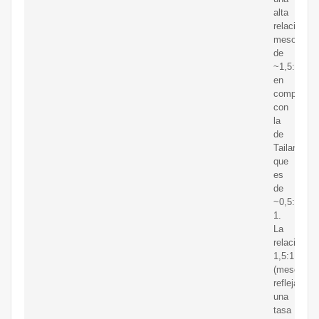
alta
relación
mesocarpi
de
~1,5:1
en
comparaci
con
la
de
Tailandia
que
es
de
~0,5:
1.
La
relación
1,5:1
(mesocarpi
refleja
una
tasa