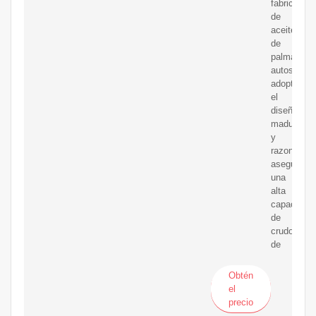
fabricación
de
aceite
de
palma
autosuficie
adopta
el
diseño
maduro
y
razonable,
asegurand
una
alta
capacidad
de
crudo
de
Obtén
el
precio