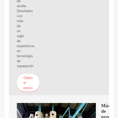
de
aceite.
Diseñados
con
más
de
un
siglo
de
experiencia
en
tecnología
de
separación
Obtén
el
precio
Máquin
de
prensa