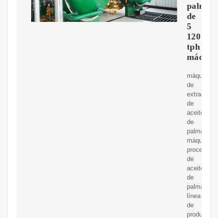
palma
de
5
120
tph
máquin
máquina
de
extracción
de
aceite
de
palma
máquina
procesado
de
aceite
de
palmaLa
línea
de
producción