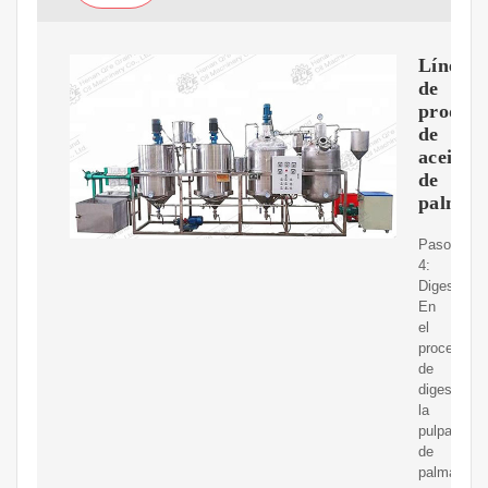
Línea
de
producc
de
aceite
de
palma
Paso
4:
Digestión:
En
el
proceso
de
digestión,
la
pulpa
de
palma