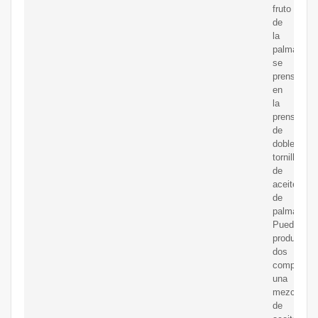
fruto
de
la
palma
se
prensa
en
la
prensa
de
doble
tornillo
de
aceite
de
palma.
Puede
producir
dos
component
una
mezcla
de