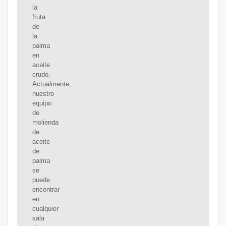
la
fruta
de
la
palma
en
aceite
crudo.
Actualmente,
nuestro
equipo
de
molienda
de
aceite
de
palma
se
puede
encontrar
en
cualquier
sala