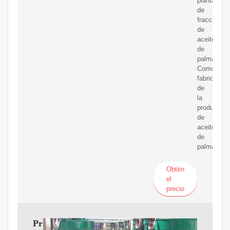
planta
de
fraccionam
de
aceite
de
palma.
Como
fabricante
de
la
producción
de
aceite
de
palma
Obtén
el
precio
Proceso