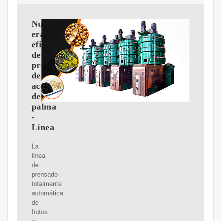
Nueva
era
eficiente
de
producción
de
aceite
de
palma
-
Línea
La
línea
de
prensado
totalmente
automática
de
frutos