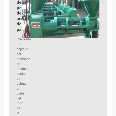
de
prensado
de
aceite
de
palma
Prensado:
El
objetivo
del
prensado
es
producir
aceite
de
palma
a
partir
del
fruto
de
la