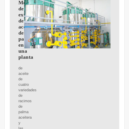
Mejoramiento
de
extracción
de
aceite
de
palma
en
una
planta
de
aceite
de
cuatro
variedades
de
racimos
de
palma
aceitera
y
las