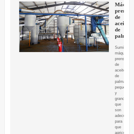
Máquin
prensa
de
aceite
de
palma
Suministr
máquinas
prensador
de
aceite
de
palma
pequeñas
y
grandes,
que
son
adecuadas
para
que
agricultore