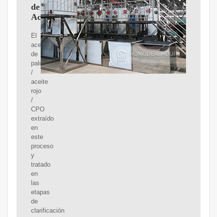
de
Aceite.
El
aceite
de
palma
/
aceite
rojo
/
CPO
extraído
en
este
proceso
y
tratado
en
las
etapas
de
clarificación