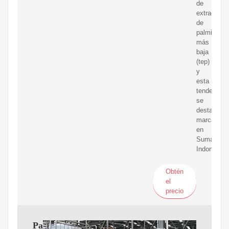
de
extracción
de
palmiste
más
baja
(tep)
y
esta
tendencia
se
destaca
marcadam
en
Sumatra,
Indonesia.
Obtén
el
precio
Palma