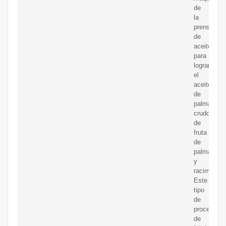
de
la
prensa
de
aceite
para
lograr
el
aceite
de
palma
crudo
de
fruta
de
palma
y
racimos.
Este
tipo
de
proceso
de