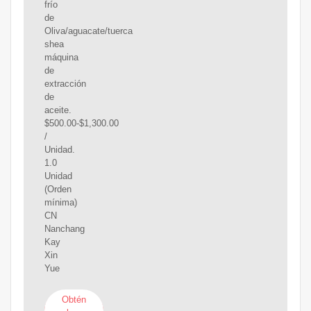
frío
de
Oliva/aguacate/tuerca
shea
máquina
de
extracción
de
aceite.
$500.00-$1,300.00
/
Unidad.
1.0
Unidad
(Orden
mínima)
CN
Nanchang
Kay
Xin
Yue
Obtén