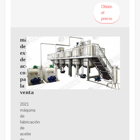
Obtén
el
precio
máquina
de
extracción
de
aceite
comestible
para
la
venta
2021
máquina
de
fabricación
de
aceite
de