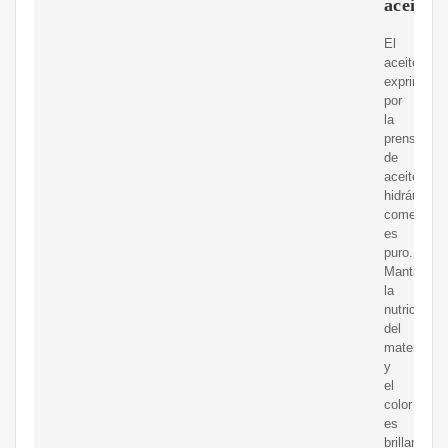
aceite
El
aceite
exprimido
por
la
prensa
de
aceite
hidráulica
comercial
es
puro.
Mantiene
la
nutrición
del
material
y
el
color
es
brillante.