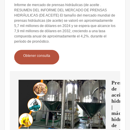
Informe de mercado de prensas hidráulicas (de aceite .
RESUMEN DEL INFORME DEL MERCADO DE PRENSAS
HIDRÁULICAS (DE ACEITE) El tamaño del mercado mundial de
prensas hidráulicas (de aceite) se valoró en aproximadamente
5,7 mil millones de dólares en 2024 y se espera que alcance los
7,9 mil millones de dólares en 2032, creciendo a una tasa
compuesta anual de aproximadamente el 4,2%. durante el
período de pronóstico.
Obtener consulta
Prensa
de
aceite
hidrául
|
máquin
hidrául
de