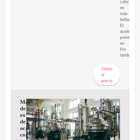
color
es
más
brillante.
El
aceite
prensado
en
frío
también
Obtén
el
precio
Máquina
de
extracción
de
aceite
comestible