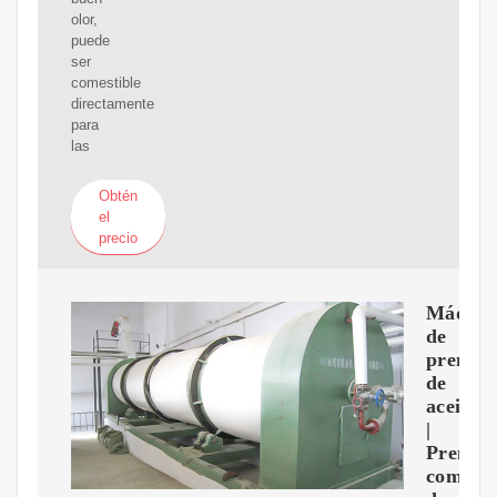
olor,
puede
ser
comestible
directamente
para
las
Obtén
el
precio
Máquin
de
prensa
de
aceite
|
Prensa
comerci