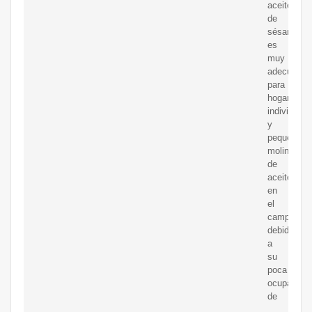
aceite
de
sésamo
es
muy
adecuado
para
hogares
individuale
y
pequeños
molinos
de
aceite
en
el
campo
debido
a
su
poca
ocupación
de