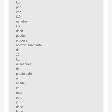
kg
por
vez
(10
minutos).
Es
decir,
puede
procesar
aproximadamente
de
12
kg/h.
4.Después
de
presionarlo,
el
aceite
es
muy
puro
y
tiene
buen