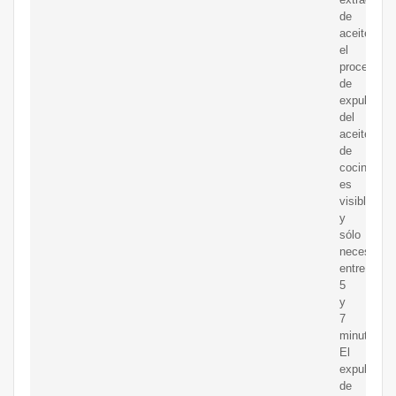
de
aceitetodo
el
proceso
de
expulsión
del
aceite
de
cocina
es
visible
y
sólo
necesita
entre
5
y
7
minutos;
El
expulsor
de