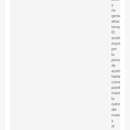
y
no
generará
altas
temperatur
El
aceite
exprimido
por
la
prensa
de
aceite
hidráulica
comercial
puede
mantener
la
nutrición
del
material
y
el