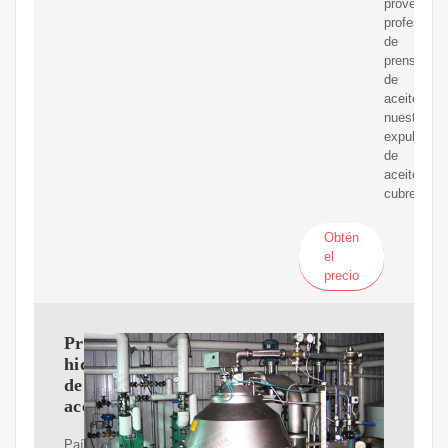
proveedor
profesional
de
prensas
de
aceite,
nuestro
expulsor
de
aceite
cubre
Obtén
el
precio
Prensa
hidráulica
de
aceite
País: