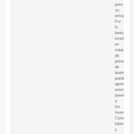
para
su
extracción.
Por
lo
tanto,
invertir
en
máquina
de
prensa
de
aceite
puede
aportar
enormes
beneficios
a
los
inversores.
Como
fabricante
y