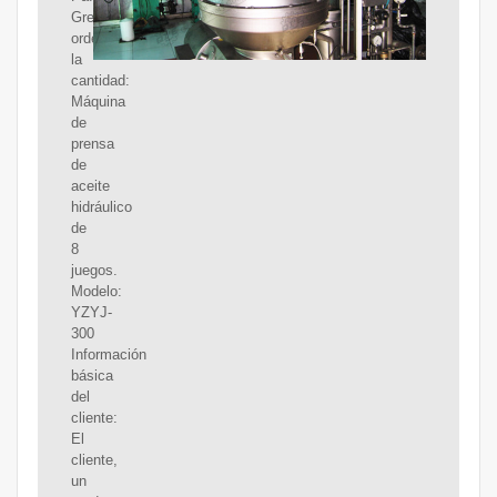
Grecia.
ordene
la
cantidad:
Máquina
de
prensa
de
aceite
hidráulico
de
8
juegos.
Modelo:
YZYJ-
300
Información
básica
del
cliente:
El
cliente,
un