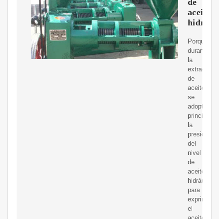
de
aceite
hidrául
Porque,
durante
la
extracción
de
aceite,
se
adopta
principalm
la
presión
del
nivel
de
aceite
hidráulico
para
exprimir
el
aceite