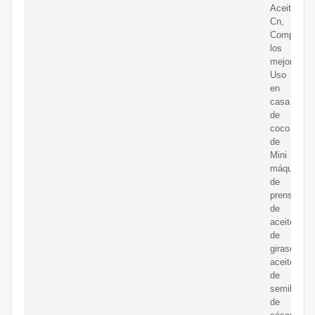
Aceite
Cn,
Comprar
los
mejores
Uso
en
casa
de
coco
de
Mini
máquina
de
prensa
de
aceite
de
girasol
aceite
de
semillas
de