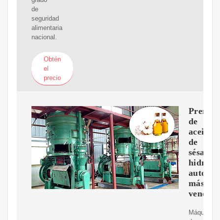
de
seguridad
alimentaria
nacional.
Obtén
el
precio
Prensa
de
aceite
de
sésamo
hidrául
automát
más
vendid
Máquina