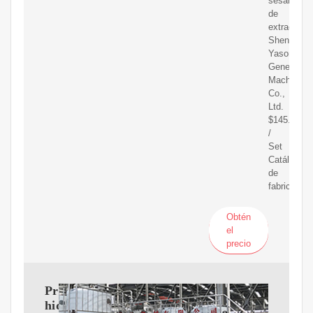
sésamo
de
extracción
Shenzhen
Yason
General
Machinery
Co.,
Ltd.
$145.00-$1
/
Set
Catálogo
de
fabric
Obtén
el
precio
Prensa
hidráulica