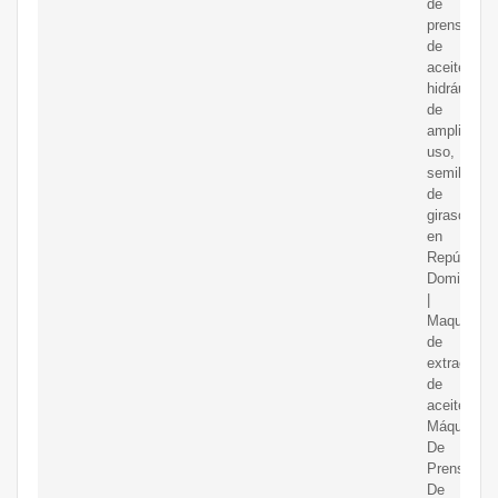
de
prensado
de
aceite
hidráulico
de
amplio
uso,
semillas
de
girasol
en
República
Dominican
|
Maquinaria
de
extracción
de
aceite.
Máquina
De
Prensa
De