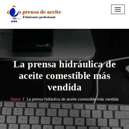
Skip
to
content
La prensa hidráulica de
aceite comestible más
vendida
Home
La prensa hidráulica de aceite comestible más vendida