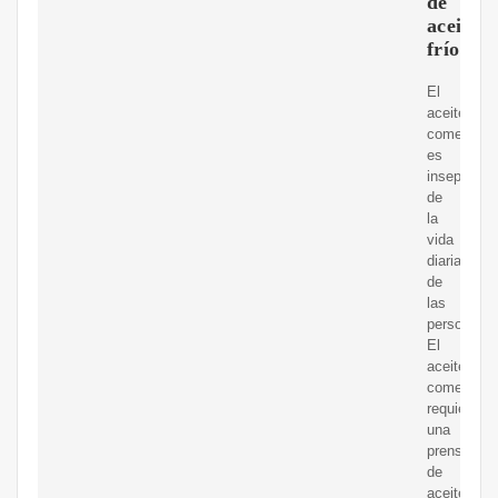
de
aceite
frío
El
aceite
comestible
es
inseparabl
de
la
vida
diaria
de
las
personas.
El
aceite
comestible
requiere
una
prensa
de
aceite