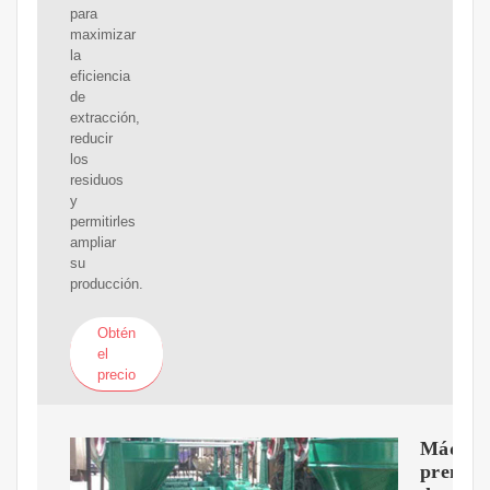
para
maximizar
la
eficiencia
de
extracción,
reducir
los
residuos
y
permitirles
ampliar
su
producción.
Obtén
el
precio
Máquin
prensa