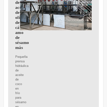
de
aceite
de
oliva
de
cá?
amo
de
sésamo
más
Pequeña
prensa
hidráulica
de
aceite
de
coco
en
frío
para
sésamo
en