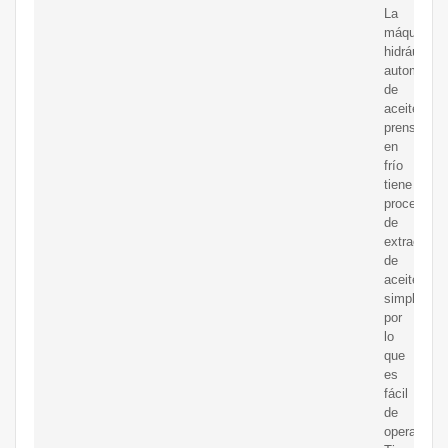
La
máquina
hidráulica
automática
de
aceite
prensado
en
frío
tiene
procedimie
de
extracción
de
aceite
simples,
por
lo
que
es
fácil
de
operar.