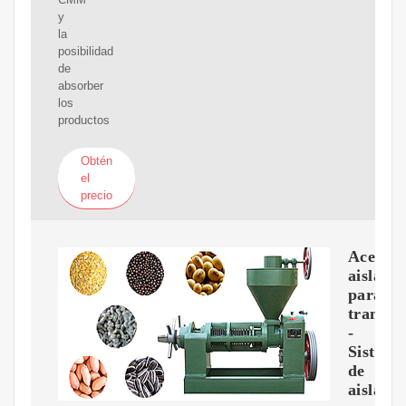
y
la
posibilidad
de
absorber
los
productos
Obtén
el
precio
Aceite
aislante
para
transfo
-
Sistema
de
aislami