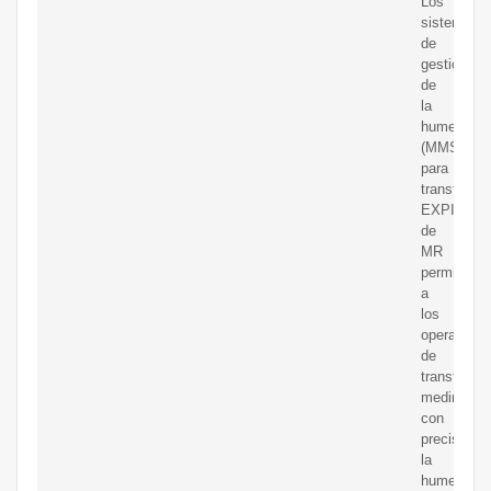
Los
sistemas
de
gestión
de
la
humedad
(MMS)
para
transforma
EXPIOTE
de
MR
permiten
a
los
operadores
de
transforma
medir
con
precisión
la
humedad