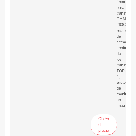
línea
para
transforma
CMM-
260C;
Sistema
de
secado
continuo
de
los
transforma
TOR-
4;
Sistemas
de
monitoreo
en
línea
Obtén
el
precio