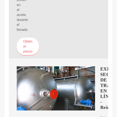
en
el
aceite
durante
el
llenado.
Obtén
el
precio
EXPIO
SECA
DE
TRAN
EN
LÍNEA
-
Reinha