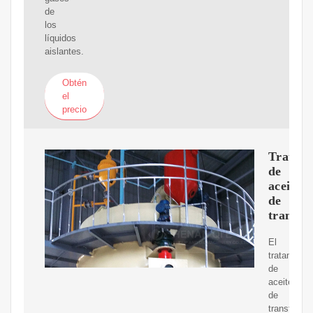
de
los
líquidos
aislantes.
Obtén
el
precio
Tratam
de
aceite
de
transf
El
tratamient
de
aceite
de
transforma