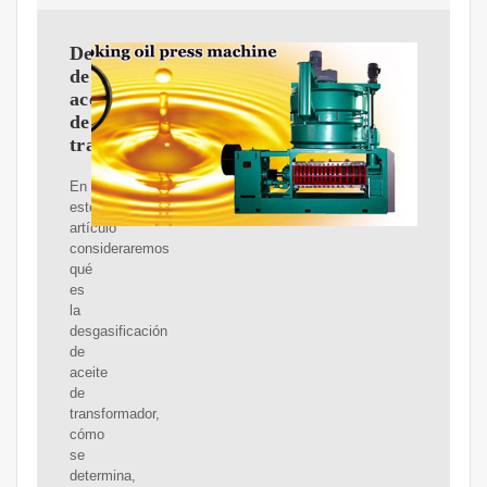
Desgasificación
de
aceite
de
transformador
En
este
artículo
consideraremos
qué
es
la
desgasificación
de
aceite
de
transformador,
cómo
se
determina,