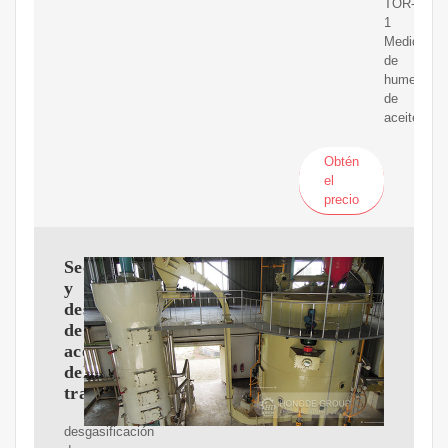
TOR-
1
Medidor
de
humedad
de
aceite
Obtén
el
precio
Secado
y
desgasificación
de
aceite
del
transformador
desgasificación