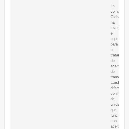
La
compañía
GlobeCore
ha
inventado
el
equipo
para
el
tratamient
de
aceite
de
transforma
Existen
diferentes
configurac
de
unidades
que
funcionan
con
aceite