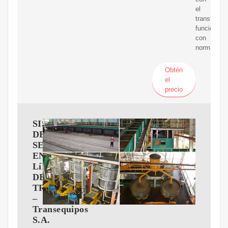
el
transforma
funcionand
con
normalidad
Obtén
el
precio
SISTEMA
DE
SECADO
EN
LíNEA
DE
TRANSFORMADORES
–
Transequipos
S.A.