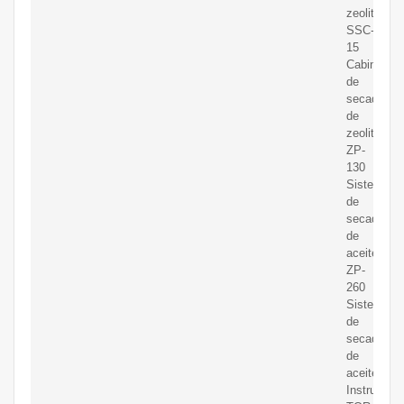
zeolita;
SSC-
15
Cabinas
de
secado
de
zeolita;
ZP-
130
Sistema
de
secado
de
aceite;
ZP-
260
Sistema
de
secado
de
aceite;
Instrument