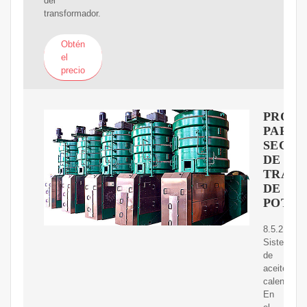
del
transformador.
Obtén
el
precio
PROCE
PARA
SECA
DE
TRAN
DE
POTEN
8.5.2
Sistema
de
aceite
calentamie
En