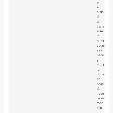
en
el
aislamient
de
un
transforma
eliminar
la
humedad
según
sea
necesario
y
mantener
la
humedad
en
niveles
de
riesgo
bajos,
todo
ello
con