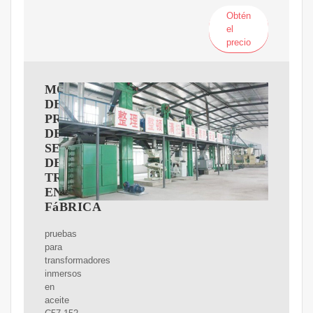
Obtén
el
precio
MONITOREO
DEL
PROCESO
DE
SECADO
DE
TRANSFORMADORES
EN
FáBRICA
pruebas
para
transformadores
inmersos
en
aceite