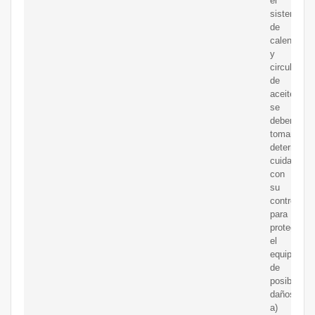
el
sistema
de
calentamie
y
circulación
de
aceite
se
deben
tomar
determina
cuidados
con
su
control
para
proteger
el
equipo
de
posibles
daños.
a)