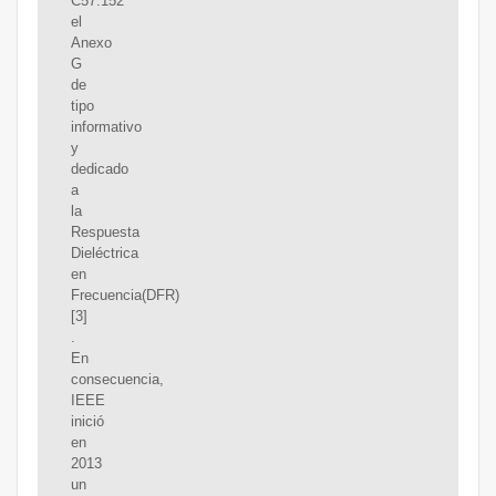
C57.152
el
Anexo
G
de
tipo
informativo
y
dedicado
a
la
Respuesta
Dieléctrica
en
Frecuencia(DFR)
[3]
.
En
consecuencia,
IEEE
inició
en
2013
un