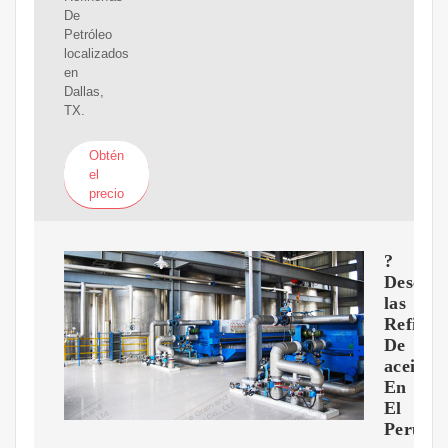
De
Petróleo
localizados
en
Dallas,
TX.
Obtén
el
precio
?
Descub
las
Refiner
De
aceite
En
El
Peru!