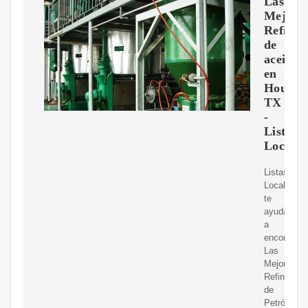
Las
Mejore
Refiner
de
aceite
en
Housto
TX
-
Listas
Locales
Listas
Locales
te
ayuda
a
encontrar
Las
Mejores
Refinerías
de
Petróleo