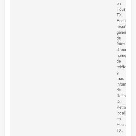
en
Houston,
TX.
Encuentra
reseñas,
galería
de
fotos,
direccione
números
de
teléfono
y
más
informació
de
Refinerías
De
Petróleo
localizado
en
Houston,
TX.