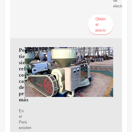
de
electricida
Obtén
el
precio
Perú
tiene
siete
refinerías
con
capacidad
de
procesar
más
En
el
Perú
existen