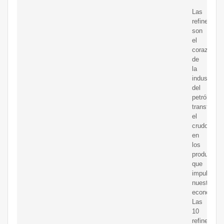
Las
refinerías
son
el
corazón
de
la
industria
del
petróleo,
transforma
el
crudo
en
los
productos
que
impulsan
nuestras
economías
Las
10
refinerías