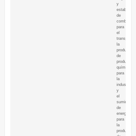
y
estable
de
combustibl
para
el
transporte,
la
producción
de
productos
químicos
para
la
industria
y
el
suministro
de
energía
para
la
producción