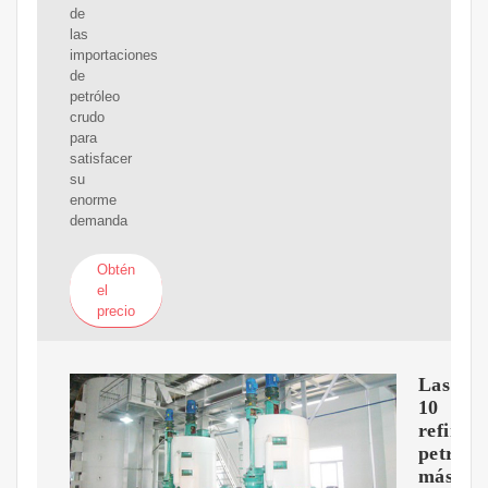
de
las
importaciones
de
petróleo
crudo
para
satisfacer
su
enorme
demanda
Obtén
el
precio
Las
10
refinerí
petrole
más