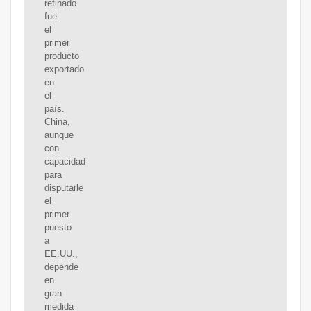
refinado
fue
el
primer
producto
exportado
en
el
país.
China,
aunque
con
capacidad
para
disputarle
el
primer
puesto
a
EE.UU.,
depende
en
gran
medida