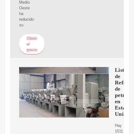
Medio
Oeste
ha
reducido
su
Obtén
el
precio
Lista
de
Refiner
de
petróle
en
Estados
Unidos
Hay
1511