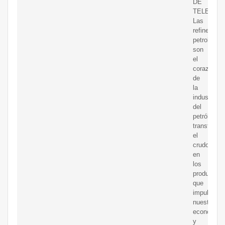
DE
TELEGRA
Las
refinerías
petroleras
son
el
corazón
de
la
industria
del
petróleo,
transforma
el
crudo
en
los
productos
que
impulsan
nuestras
economías
y