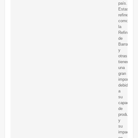
país.
Estas
refinerías,
como
la
Refinería
de
Barrancab
y
otras,
tienen
una
gran
importanci
debido
a
su
capacidad
de
producción
y
su
impacto
en