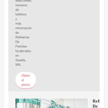
direcciones,
números
de
teléfono
y
más
información
de
Refinerías
De
Petróleo
localizados
en
Seattle,
WA.
Obtén
el
precio
Refiner
De