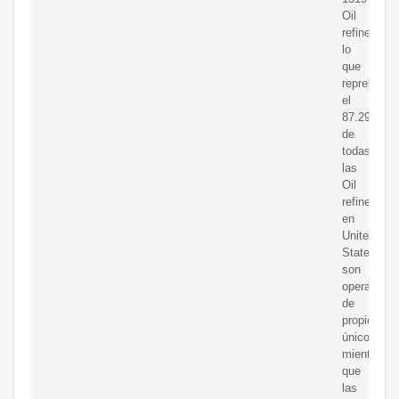
Oil
refineries,
lo
que
representa
el
87.29%
de
todas
las
Oil
refineries
en
United
States,
son
operacione
de
propietario
único,
mientras
que
las