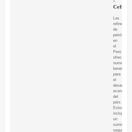
-
CeficPe
Las
refinerías
de
petróleo
en
el
Perú
ofrecen
numerosos
beneficios
para
el
desarrollo
económico
del
país.
Estos
incluyen
un
suministro
seguro