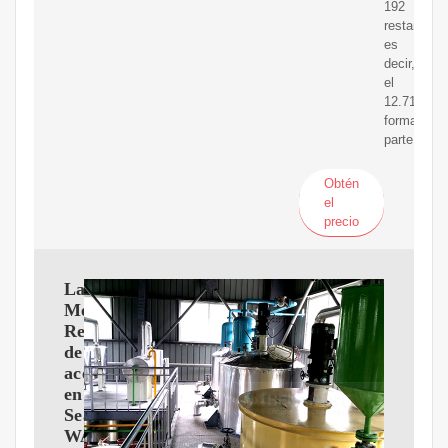
192
restantes,
es
decir,
el
12.71%,
forman
parte
Obtén
el
precio
Las
Mejores
Refinerías
de
aceite
en
Seattle
WA