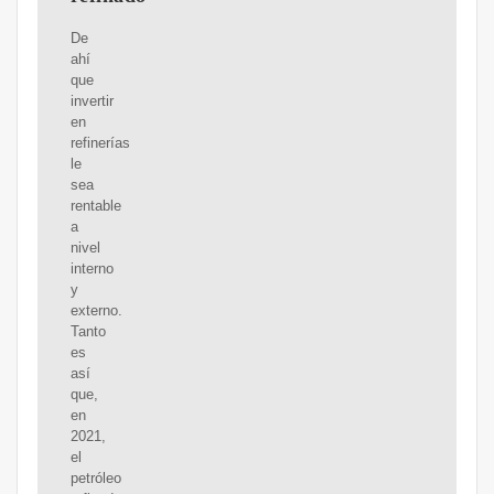
De
ahí
que
invertir
en
refinerías
le
sea
rentable
a
nivel
interno
y
externo.
Tanto
es
así
que,
en
2021,
el
petróleo