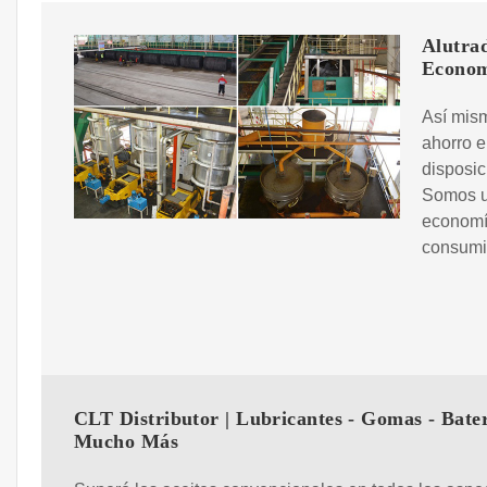
Alutra
Econo
Así mism
ahorro e
disposi
Somos u
economía
consumid
CLT Distributor | Lubricantes - Gomas - Bater
Mucho Más