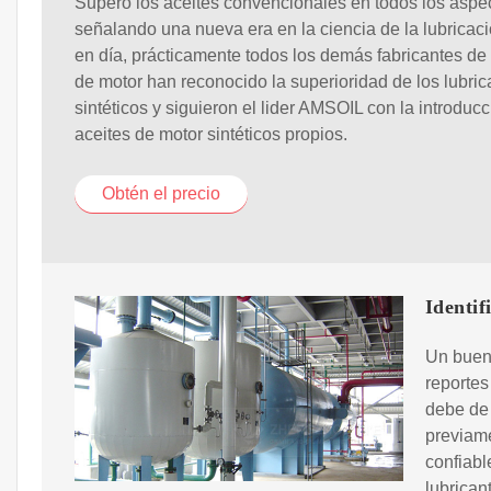
Superó los aceites convencionales en todos los aspe
señalando una nueva era en la ciencia de la lubricac
en día, prácticamente todos los demás fabricantes de 
de motor han reconocido la superioridad de los lubric
sintéticos y siguieron el lider AMSOIL con la introduc
aceites de motor sintéticos propios.
Obtén el precio
Identif
Un buen 
reportes
debe de 
previame
confiabl
lubrican