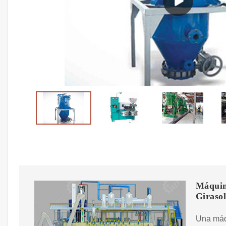
Máquina
Giraso
Una máqu