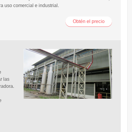
ra uso comercial e industrial.
Obtén el precio
e
r las
radora.
e