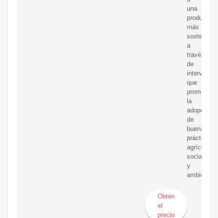
una
producción
más
sostenible
a
través
de
intervenci
que
promueven
la
adopción
de
buenas
prácticas
agrícolas,
sociales
y
ambientale
Obtén
el
precio