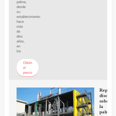
palma,
desde
su
establecimiento
hace
más
de
diez
años,
en
los
Obtén
el
precio
Represe
discurs
sobre
la
palma