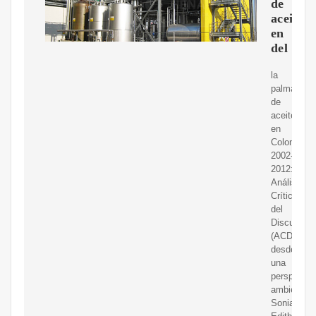
de
aceite
en
del
la
palma
de
aceite
en
Colombia
2002-
2012:
Análisis
Crítico
del
Discurso
(ACD)
desde
una
perspectiv
ambiental.
Sonia