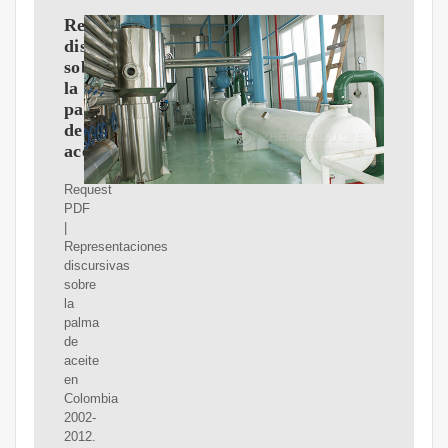
Representaciones
discursivas
sobre
la
palma
de
aceite
Request
PDF
|
Representaciones
discursivas
sobre
la
palma
de
aceite
en
Colombia
2002-
2012.