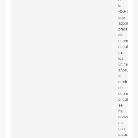
la
RSPO
que
adoptan
prácticas
de
economía
circular.
En
los
últimos
años,
el
modelo
de
economía
circular
se
ha
convertido
en
una
característ