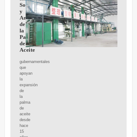
Sociales
y
Ambientales
de
la
Palma
de
Aceite
gubernamentales
que
apoyan
la
expansión
de
la
palma
de
aceite
desde
hace
15