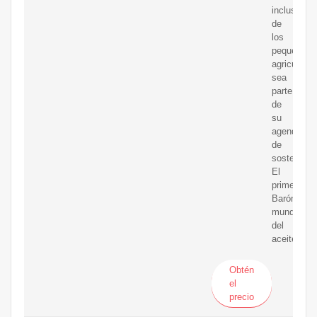
inclusión
de
los
pequeños
agricultore
sea
parte
de
su
agenda
de
sostenibili
El
primer
Barómetro
mundial
del
aceite
Obtén
el
precio