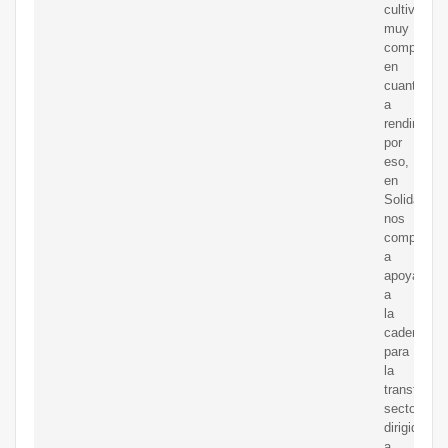
cultivo
muy
competitiv
en
cuanto
a
rendimient
por
eso,
en
Solidaridad
nos
comprome
a
apoyar
a
la
cadena
para
la
transforma
sectorial
dirigida
a