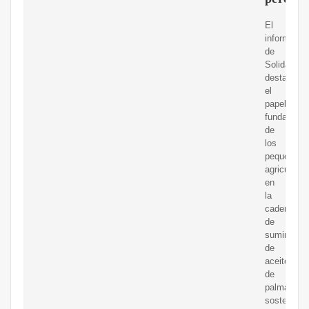
El
informe
de
Solidaridad
destaca
el
papel
fundament
de
los
pequeños
agricultore
en
la
cadena
de
suministro
de
aceite
de
palma
sostenible,