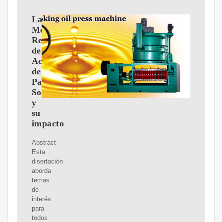
La
Mesa
Redonda
de
Aceite
de
Palma
Sostenible
y
su
impacto
Abstract
Esta
disertación
aborda
temas
de
interés
para
todos