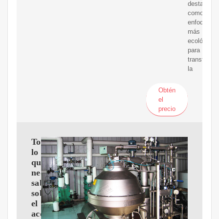
destacada
como
enfoque
más
ecológico
para
transforma
la
Obtén
el
precio
Todo
lo
que
necesita
saber
sobre
el
aceite