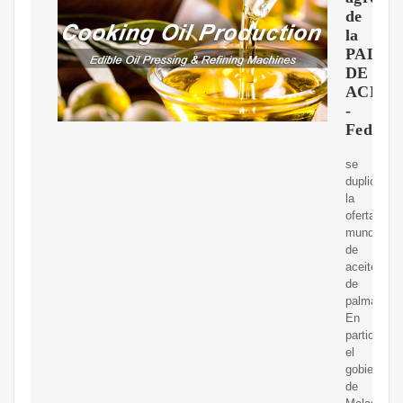
de
la
PALM
DE
ACEIT
-
Fedepa
se
duplicó
la
oferta
mundial
de
aceite
de
palma.
En
particular,
el
gobierno
de