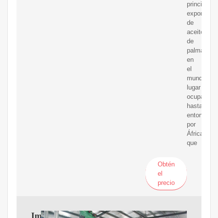
principal
exportador
de
aceite
de
palma
en
el
mundo,
lugar
ocupado
hasta
entonces
por
África,
que
Obtén
el
precio
Impactos