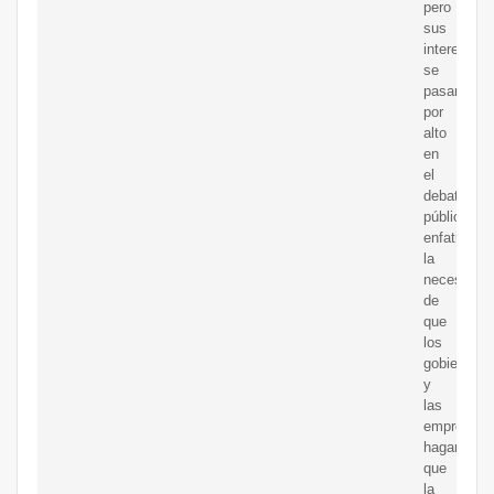
pero
sus
intereses
se
pasan
por
alto
en
el
debate
público;
enfatiza
la
necesidad
de
que
los
gobiernos
y
las
empresas
hagan
que
la