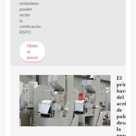
estándares
pueden
recibir
la
certificación
RSPO.
Obtén
el
precio
El
primer
baróme
del
aceite
de
palma
desafía
la
percepc