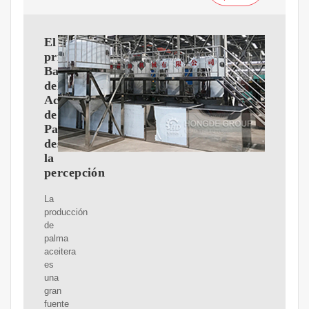
El
primer
Barómetro
del
Aceite
de
Palma
desafía
la
percepción
La
producción
de
palma
aceitera
es
una
gran
fuente