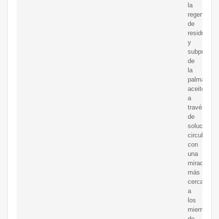
la
regeneraci
de
residuos
y
subproduc
de
la
palma
aceitera
a
través
de
soluciones
circulares,
con
una
mirada
más
cercana
a
los
miembros
de