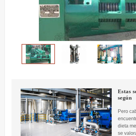
Estas s
según
Pero cab
encuentr
dieta me
se valor