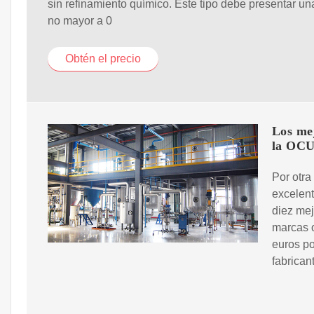
sin refinamiento químico. Este tipo debe presentar un
no mayor a 0
Obtén el precio
Los me
la OC
Por otra
excelent
diez mej
marcas o
euros po
fabrican