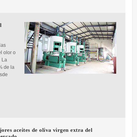
l
las
l olor o
. La
% de la
esde
ores aceites de oliva virgen extra del
ercado