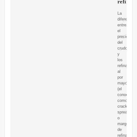
refinad
La
diferencia
entre
el
precio
del
crudo
y
los
refinados
al
por
mayor
(el
conocido
como
crack
spread
o
margen
de
refinación