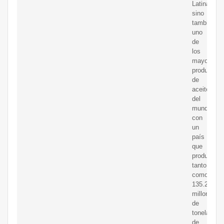
Latina,
sino
también
uno
de
los
mayores
productore
de
aceite
del
mundo,
con
un
país
que
produce
tanto
como
135.2
millones
de
toneladas
de