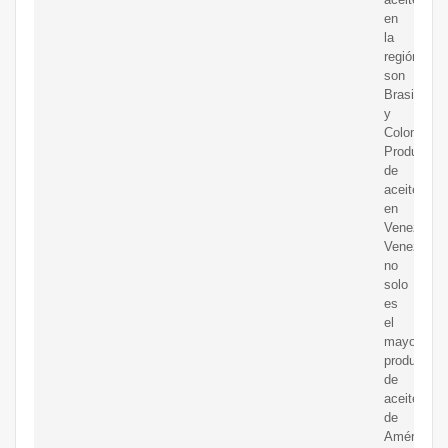
en
la
región
son
Brasil
y
Colombia.
Producció
de
aceite
en
Venezuela.
Venezuela
no
solo
es
el
mayor
productor
de
aceite
de
América