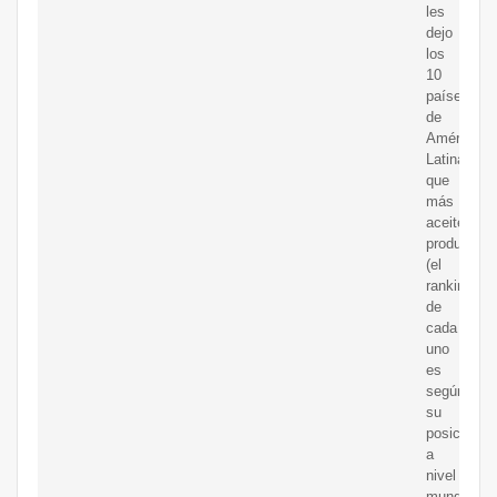
les
dejo
los
10
países
de
América
Latina
que
más
aceite
producen
(el
ranking
de
cada
uno
es
según
su
posición
a
nivel
mundial):