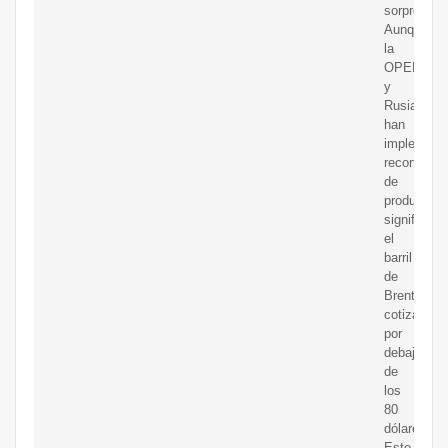
sorprenden
Aunque
la
OPEP
y
Rusia
han
implement
recortes
de
producción
significativ
el
barril
de
Brent
cotiza
por
debajo
de
los
80
dólares.
Esto