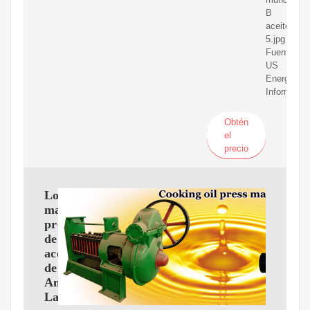
B
aceite
5.jpg
Fuente:
US
Energy
Informatio
Obtén
el
precio
Los
mayores
productores
de
aceite
de
América
Latina