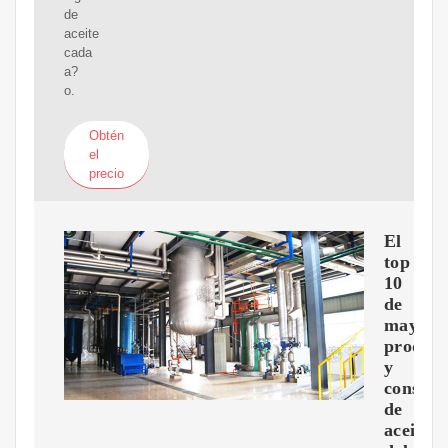
de
aceite
cada
a?
o.
Obtén
el
precio
El
top
10
de
mayore
product
y
consum
de
aceite