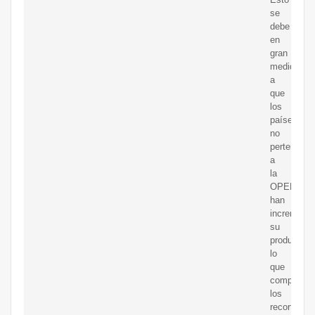
se
debe
en
gran
medida
a
que
los
países
no
pertenecie
a
la
OPEP+
han
increment
su
producción
lo
que
compensa
los
recortes