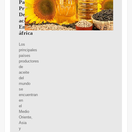
Países
Productores
De
aceite
En
áfrica
Los
principales
países
productores
de
aceite
del
mundo
se
encuentran
en
el
Medio
Oriente,
Asia
y