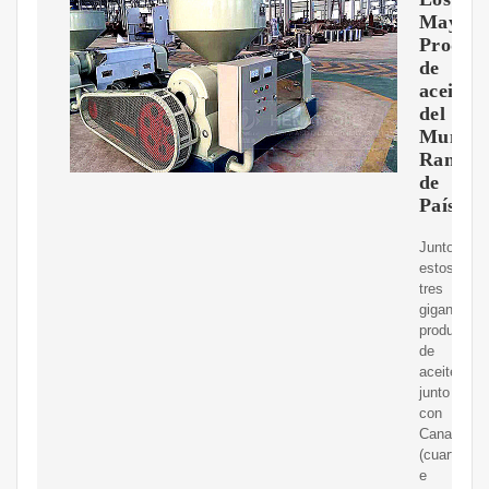
Mayore
Product
de
aceite
del
Mundo
Rankin
de
Países
Juntos,
estos
tres
gigantes
productore
de
aceite,
junto
con
Canadá
(cuarto)
e