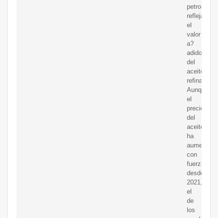
petrolero)
refleja
el
valor
a?
adido
del
aceite
refinado.
Aunque
el
precio
del
aceite
ha
aumentado
con
fuerza
desde
2021,
el
de
los