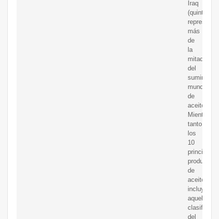
Iraq
(quinto),
representa
más
de
la
mitad
del
suministro
mundial
de
aceite.
Mientras
tanto,
los
10
principales
productore
de
aceite,
incluyendo
aquellos
clasificado
del