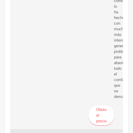
combustib
lo
ha
hecho
con
mucha
más
intensidad,
generando
problemas
para
abastecer
todo
el
combustibl
que
se
demanda.
Obtén
el
precio