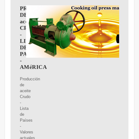
PRODUCCIóN
DE
aceite
CRUDO
-
LISTA
DE
PAíSES
-
AMéRICA
Producción
de
aceite
Crudo
-
Lista
de
Países
-
Valores
actuales,