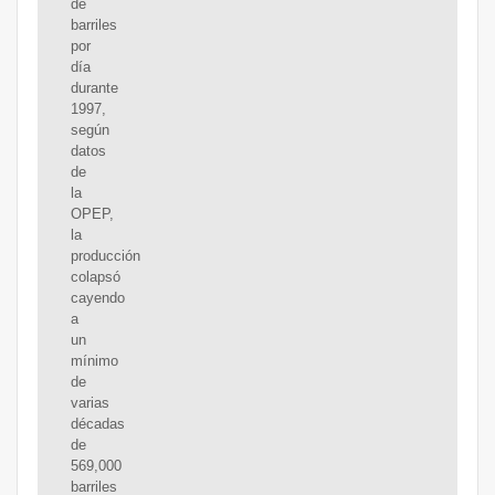
de
barriles
por
día
durante
1997,
según
datos
de
la
OPEP,
la
producción
colapsó
cayendo
a
un
mínimo
de
varias
décadas
de
569,000
barriles