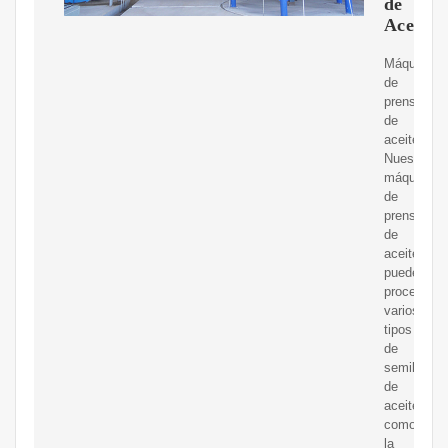
de
Aceite
Máquinas
de
prensa
de
aceite.
Nuestras
máquinas
de
prensa
de
aceite
pueden
procesar
varios
tipos
de
semillas
de
aceite
como
la