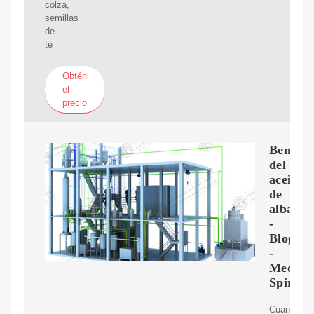
colza,
semillas
de
té
Obtén
el
precio
Benefic
del
aceite
de
albaric
-
Blog
-
Medite
Spirit
Cuando