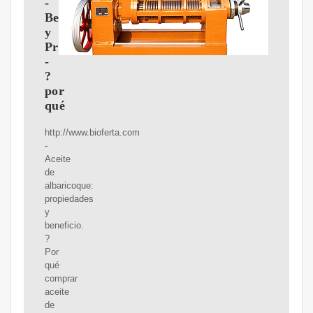
-
Beneficios
y
Propiedades
-
?
por
qué
http://www.bioferta.com
-
Aceite
de
albaricoque:
propiedades
y
beneficio.
?
Por
qué
comprar
aceite
de