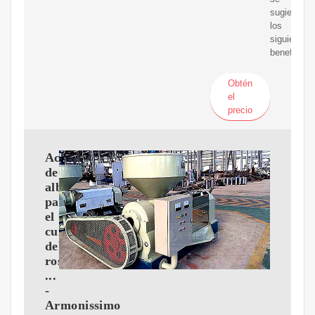
sugieren
los
siguientes
beneficios:
Obtén
el
precio
Aceite
de
albaricoque
para
el
cuidado
del
rostro
...
-
Armonissimo