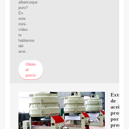
albaricoque
puro?
En
este
mini-
vídeo
te
hablamos
del
acei...
Obtén
el
precio
Extract
de
aceite
profesi
por
prensa