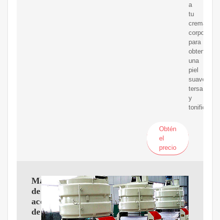
a
tu
crema
corporal
para
obtener
una
piel
suave,
tersa
y
tonificada.
Obtén
el
precio
Máquina
de
aceite
de