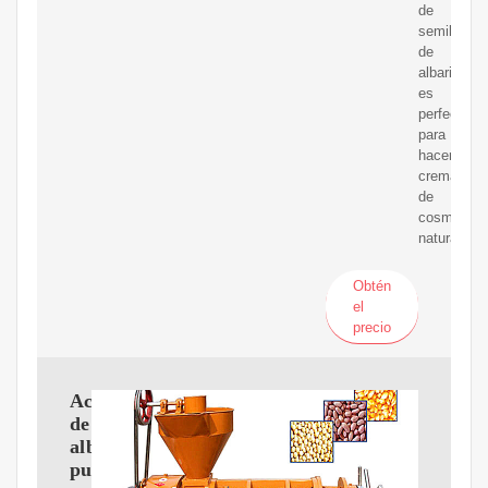
de
semillas
de
albaricoqu
es
perfecto
para
hacer
cremas
de
cosmética
natural.
Obtén
el
precio
Aceite
de
albaricoque
puro