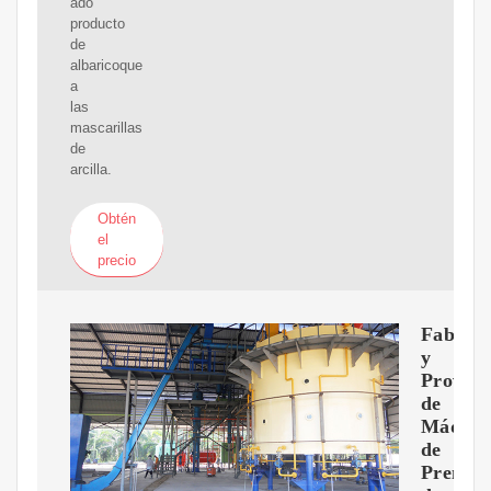
ado
producto
de
albaricoque
a
las
mascarillas
de
arcilla.
Obtén
el
precio
Fabrica
y
Provee
de
Máquin
de
Prensa