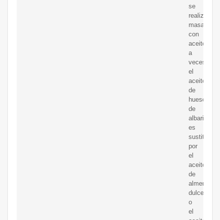
se
realizan
masajes
con
aceites,
a
veces
el
aceite
de
hueso
de
albaricoqu
es
sustituido
por
el
aceite
de
almendras
dulces
o
el