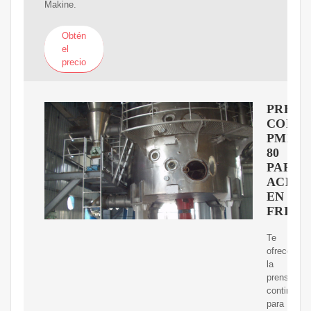
Makine.
Obtén
el
precio
PRENS
CONTI
PMX-
80
PARA
ACEIT
EN
FRIO
Te
ofrecemos
la
prensa
continua
para