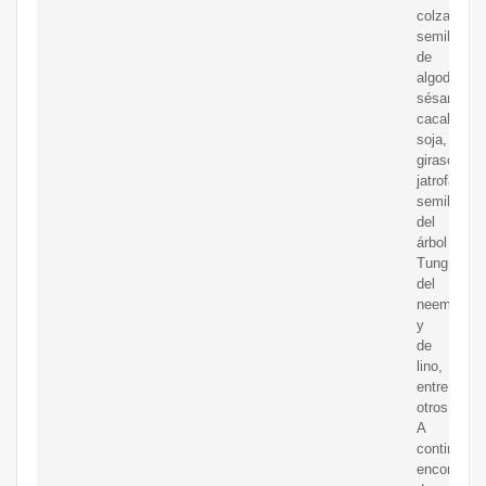
colza,
semillas
de
algodón,
sésamo,
cacahuete,
soja,
girasol,
jatrofa,
semillas
del
árbol
Tung,
del
neem
y
de
lino,
entre
otros.
A
continuaci
encontrará