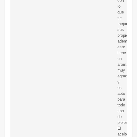
con
lo
que
se
mejoran
sus
propiedade
ademas
este
tiene
un
aroma
muy
agradable
y
es
apto
para
todo
tipo
de
pieles.
El
aceite