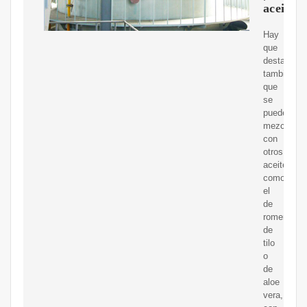
aceitesv
Hay
que
destacar
también
que
se
puede
mezclar
con
otros
aceites,
como
el
de
romero,
de
tilo
o
de
aloe
vera,