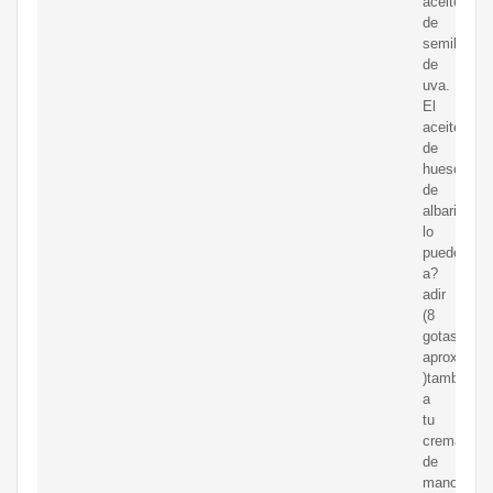
aceite
de
semilla
de
uva.
El
aceite
de
hueso
de
albaricoqu
lo
puedes
a?
adir
(8
gotas
aproximad
)también
a
tu
crema
de
manos,