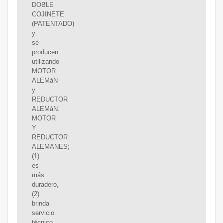
DOBLE
COJINETE
(PATENTADO)
y
se
producen
utilizando
MOTOR
ALEMáN
y
REDUCTOR
ALEMáN.
MOTOR
Y
REDUCTOR
ALEMANES;
(1)
es
más
duradero,
(2)
brinda
servicio
técnico