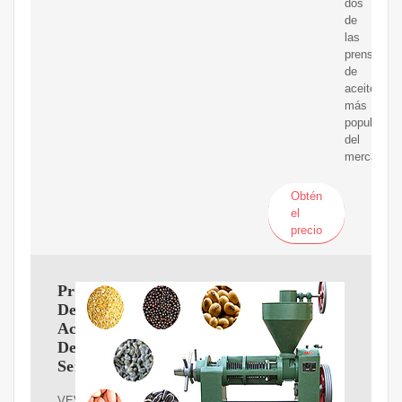
dos
de
las
prensas
de
aceite
más
populares
del
mercado:
Obtén
el
precio
Prensa
De
Aceite
De
Semillas
VEVOR