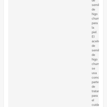
de
semilla
de
higo
chumbo
para
la
piel.
El
aceite
de
semilla
de
higo
chumbo
se
usa
como
parte
de
tratamient
para
el
cuidado