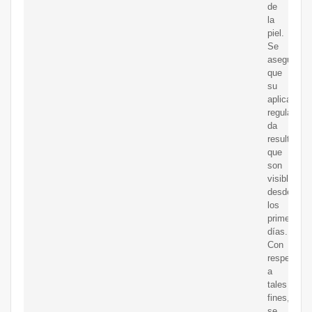
de
la
piel.
Se
asegura
que
su
aplicación
regular
da
resultados
que
son
visibles
desde
los
primeros
días.
Con
respecto
a
tales
fines,
se