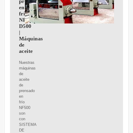
prensado
en
frío
NF
D500
|
Máquinas
de
aceite
Nuestras
máquinas
de
aceite
de
prensado
en
frío
NF500
son
con
SISTEMA
DE