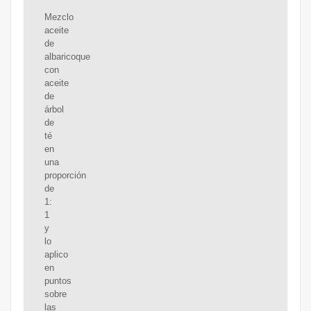
Mezclo
aceite
de
albaricoque
con
aceite
de
árbol
de
té
en
una
proporción
de
1:
1
y
lo
aplico
en
puntos
sobre
las