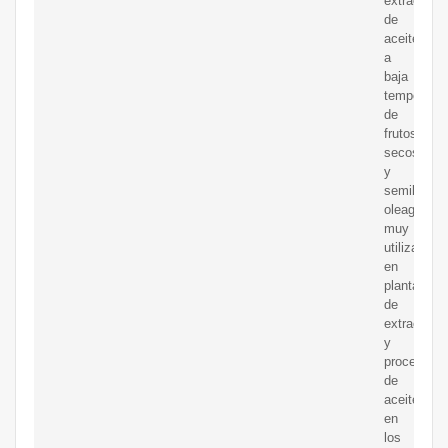
extracción
de
aceite
a
baja
temperatur
de
frutos
secos
y
semillas
oleaginosa
muy
utilizadas
en
plantas
de
extracción
y
procesado
de
aceite
en
los