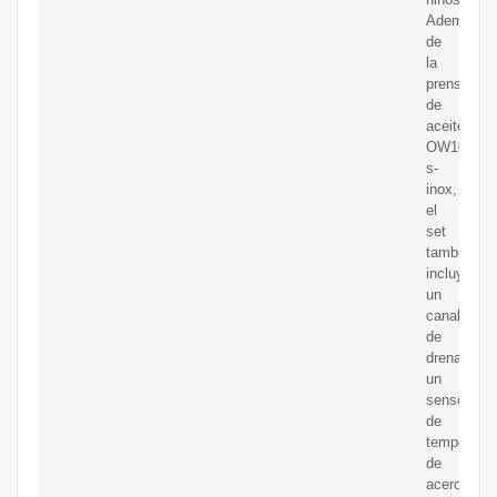
Además
de
la
prensa
de
aceite
OW100
s-
inox,
el
set
también
incluye
un
canal
de
drenaje,
un
sensor
de
temperatur
de
acero