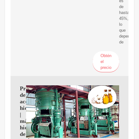
es
de
hasta
45%,
lo
que
depende
de
Obtén
el
precio
Prensa
de
aceite
hidráulica
|
máquina
hidráulica
de