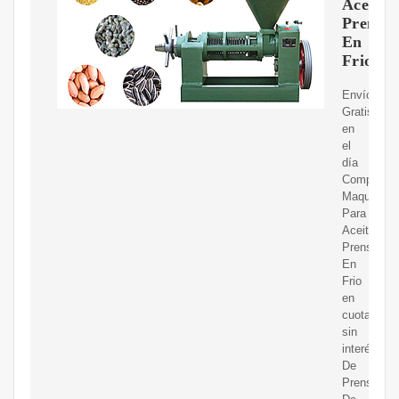
Aceite
Prensa
En
Frio
Envíos
Gratis
en
el
día
Compre
Maquina
Para
Aceite
Prensado
En
Frio
en
cuotas
sin
interés!
De
Prensa