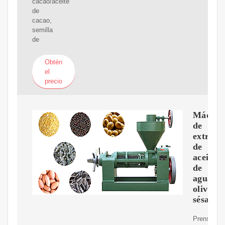
cacao/aceite
de
cacao,
semilla
de
Obtén
el
precio
Máquin
de
extracc
de
aceite
de
aguacat
oliva,
sésamo
Prensa