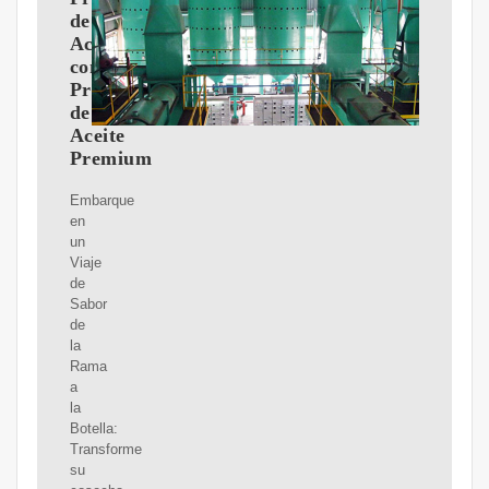
de
Aceite
con
Prensas
de
Aceite
Premium
Embarque
en
un
Viaje
de
Sabor
de
la
Rama
a
la
Botella:
Transforme
su