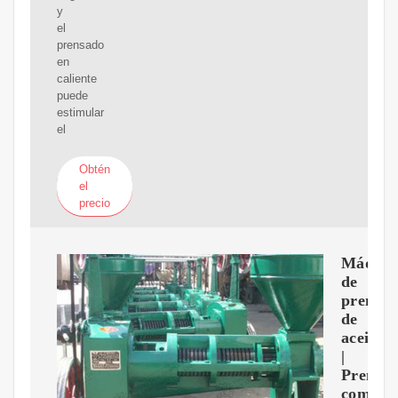
y
el
prensado
en
caliente
puede
estimular
el
Obtén
el
precio
Máquin
de
prensa
de
aceite
|
Prensa
comerci