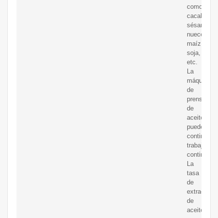
como
cacahuete
sésamo,
nueces,
maíz,
soja,
etc.
La
máquina
de
prensa
de
aceite
puede
continuar
trabajo
continuo
La
tasa
de
extracción
de
aceite