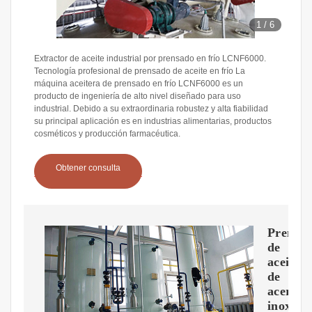
1
/
6
Extractor de aceite industrial por prensado en frío LCNF6000.
Tecnología profesional de prensado de aceite en frío La
máquina aceitera de prensado en frío LCNF6000 es un
producto de ingeniería de alto nivel diseñado para uso
industrial. Debido a su extraordinaria robustez y alta fiabilidad
su principal aplicación es en industrias alimentarias, productos
cosméticos y producción farmacéutica.
Obtener consulta
Prensas
de
aceite
de
acero
inoxida