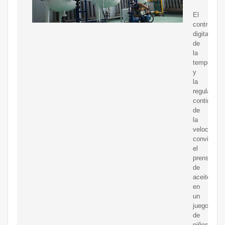
El
control
digital
de
la
temperatur
y
la
regulación
continua
de
la
velocidad
convierten
el
prensado
de
aceites
en
un
juego
de
niños.