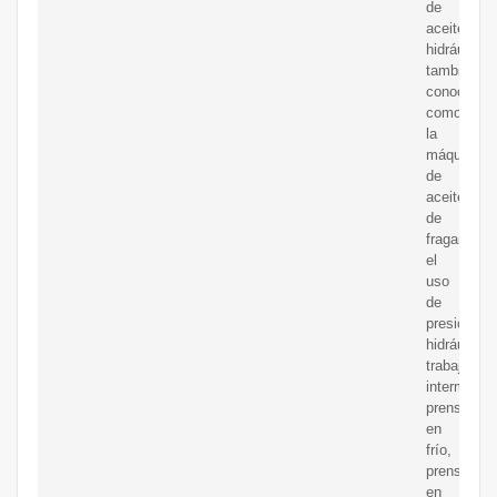
de
aceite
hidráulico,
también
conocida
como
la
máquina
de
aceite
de
fragancia,
el
uso
de
presión
hidráulica,
trabajo
intermitent
prensado
en
frío,
prensado
en