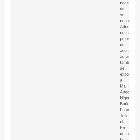
necesidad
de
su
negocio.
Además,
nuestras
prensas
de
aceite
automátic
también
se
exportan
a
Mali,
Angola,
Nigeria,
Burkina
Faso,
Tailandia,
etc.
En
definitiva,
la