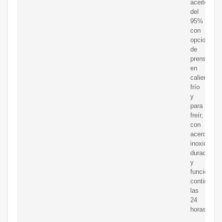
aceite
del
95%
con
opciones
de
prensado
en
caliente,
frío
y
para
freír,
con
acero
inoxidable
duradero
y
funcionami
continuo
las
24
horas.