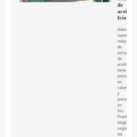
de
aceite
frío
Además,
nuestra
máquina
de
extracción
de
aceite
tiene
prensado
en
caliente
y
prensado
en
frío.
Puede
elegir
según
las