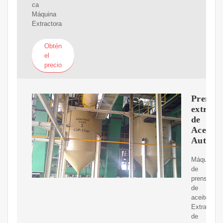
ca
Máquina
Extractora
Obtén
el
precio
Prensa
extract
de
Aceite
Automá
Máquina
de
prensado
de
aceite
Extractor
de