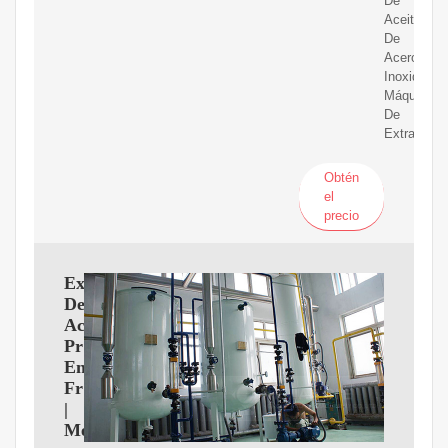
De
Aceite
De
Acero
Inoxidable
Máquina
De
Extracción
Obtén
el
precio
Extractor
De
Aceite
Prensado
En
Frio
|
MercadoLibre