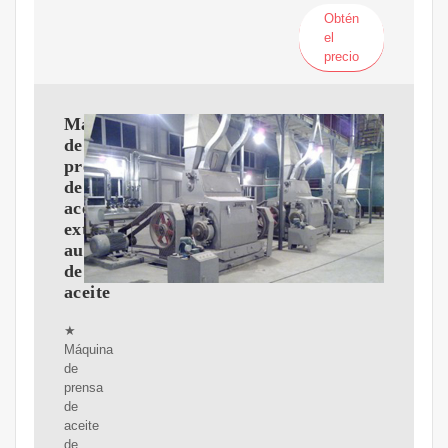
Obtén
el
precio
Máquina
de
prensa
de
aceite,
extractor
automático
de
aceite
★
Máquina
de
prensa
de
aceite
de