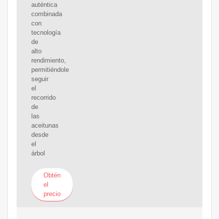
auténtica
combinada
con
tecnología
de
alto
rendimiento,
permitiéndole
seguir
el
recorrido
de
las
aceitunas
desde
el
árbol
Obtén
el
precio