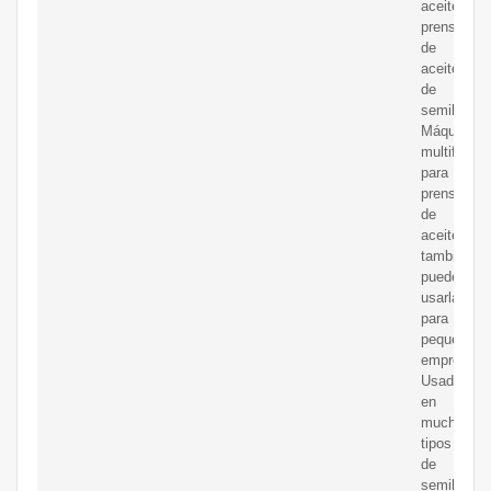
aceite,
prensa
de
aceite
de
semillas
Máquina
multifuncio
para
prensas
de
aceite,
también
puede
usarla
para
pequeñas
empresas
Usado
en
muchos
tipos
de
semillas,